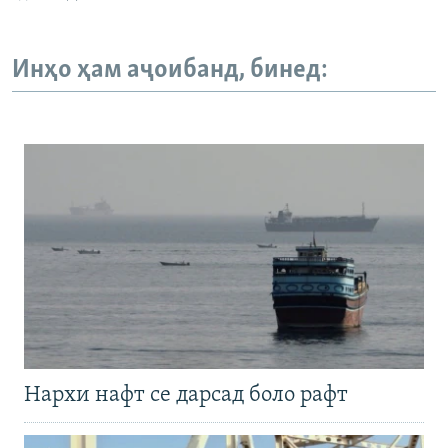
Инҳо ҳам аҷоибанд, бинед:
Нархи нафт се дарсад боло рафт