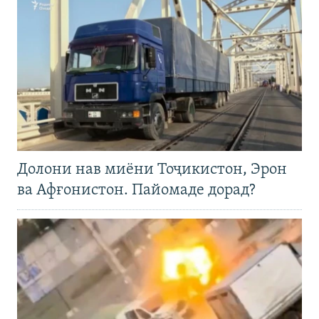
Долони нав миёни Тоҷикистон, Эрон
ва Афғонистон. Пайомаде дорад?