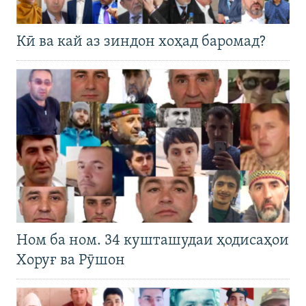
Кӣ ва кай аз зиндон хоҳад баромад?
Ном ба ном. 34 кушташудаи ҳодисаҳои
Хоруғ ва Рӯшон