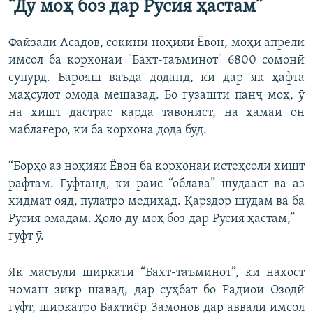
“Ду моҳ
боз
дар
Русия
ҳастам”
Файзалӣ Асадов, сокини ноҳияи Ёвон, моҳи апрели
имсол ба корхонаи "Бахт-таъминот" 6800 сомонӣ
супурд. Барояш ваъда доданд, ки дар як ҳафта
маҳсулот омода мешавад. Бо гузашти панҷ моҳ, ӯ
на хишт дастрас карда тавонист, на ҳамаи он
маблағеро, ки ба корхона дода буд.
“Борҳо аз ноҳияи Ёвон ба корхонаи истеҳсоли хишт
рафтам. Гуфтанд, ки раис “облава” шудааст ва аз
хидмат ояд, пулатро медиҳад. Қарздор шудам ва ба
Русия омадам. Ҳоло ду моҳ боз дар Русия ҳастам,” –
гуфт ӯ.
Як масъули ширкати “Бахт-таъминот”, ки нахост
номаш зикр шавад, дар суҳбат бо Радиои Озодӣ
гуфт, ширкатро Бахтиёр Замонов дар аввали имсол