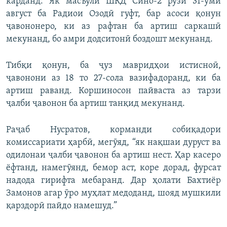
карданд. Як масъули ШКД Сино-2 рӯзи 31-уми
август ба Радиои Озодӣ гуфт, бар асоси қонун
ҷавононеро, ки аз рафтан ба артиш саркашӣ
мекунанд, бо амри додситонӣ боздошт мекунанд.
Тибқи қонун, ба ҷуз мавридҳои истисноӣ,
ҷавонони аз 18 то 27-сола вазифадоранд, ки ба
артиш раванд. Коршиносон пайваста аз тарзи
ҷалби ҷавонон ба артиш танқид мекунанд.
Раҷаб Нусратов, корманди собиқадори
комиссариати ҳарбӣ, мегӯяд, “як нақшаи дуруст ва
одилонаи ҷалби ҷавонон ба артиш нест. Ҳар касеро
ёфтанд, намегӯянд, бемор аст, коре дорад, фурсат
надода гирифта мебаранд. Дар ҳолати Бахтиёр
Замонов агар ӯро муҳлат медоданд, шояд мушкили
қарздорӣ пайдо намешуд.”