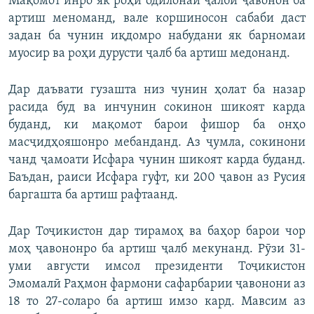
Мақомот инро як роҳи одилонаи ҷалби ҷавонон ба
артиш меноманд, вале коршиносон сабаби даст
задан ба чунин иқдомро набудани як барномаи
муосир ва роҳи дурусти ҷалб ба артиш медонанд.
Дар даъвати гузашта низ чунин ҳолат ба назар
расида буд ва инчунин сокинон шикоят карда
буданд, ки мақомот барои фишор ба онҳо
масҷидҳояшонро мебанданд. Аз ҷумла, сокинони
чанд ҷамоати Исфара чунин шикоят карда буданд.
Баъдан, раиси Исфара гуфт, ки 200 ҷавон аз Русия
баргашта ба артиш рафтаанд.
Дар Тоҷикистон дар тирамоҳ ва баҳор барои чор
моҳ ҷавононро ба артиш ҷалб мекунанд. Рӯзи 31-
уми августи имсол президенти Тоҷикистон
Эмомалӣ Раҳмон фармони сафарбарии ҷавонони аз
18 то 27-соларо ба артиш имзо кард. Мавсим аз