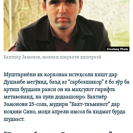
ГУЗОРИШҲОИ РАДИОӢ
Русский
ПАЙГИРӢ КУНЕД
Бахтиёр Замонов, молики ширкати хиштрезӣ
Ҳамаи сомонаҳои RFE/RL
Муштариёни як корхонаи истеҳсоли хишт дар
Душанбе мегӯянд, баъд аз “сарбозшикор” ё бо зӯр ба
артиш бурдани раиси он на маҳсулот гирифта
метавонанд, на пули додаашонро. Бахтиёр
Замонови 25-сола, мудири “Бахт-таъминот” дар
ноҳияи Сино, моҳи апрели имсол ба хидмат бурда
шудааст.