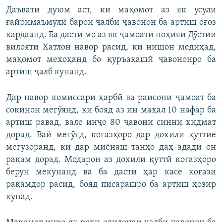
Даъвати дуюм аст, ки мақомот аз як усули
720p
ғайримаъмулӣ барои ҷалби ҷавонон ба артиш оғоз
720p
1080p
кардаанд. Ба дасти мо аз як ҷамоати ноҳияи Дӯстии
1080p
вилояти Хатлон навор расид, ки нишон медиҳад,
мақомот мехоҳанд бо қуръакашӣ ҷавононро ба
артиш ҷалб кунанд.
Дар навор комиссари ҳарбӣ ва раисони ҷамоат ба
сокинон мегӯянд, ки бояд аз ин маҳал 10 нафар ба
артиш равад, вале инҷо 80 ҷавони синни хидмат
дорад. Вай мегӯяд, коғазҳоро дар дохили қуттие
мегузоранд, ки дар миёнаш танҳо даҳ адади он
рақам дорад. Модарон аз дохили қуттӣ коғазҳоро
берун мекунанд ва ба дасти ҳар касе коғази
рақамдор расид, бояд писарашро ба артиш ҳозир
кунад.