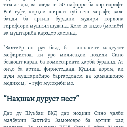
таъсис дод ва зиёда аз 50 нафарро ба кор гирифт.
Вай гуфт, корҳои ширкат хуб пеш мерафт, вале
баъди ба артиш бурдани мудири корхона
гирифтори мушкил шуданд. Ҳоло аз андоз (молиёт)
ва муштариён қарздор ҳастанд.
"Бахтиёр он рӯз бояд ба Панҷакент маҳсулот
мефиристод, ки ӯро милисаҳои ноҳияи Сино
боздошт карда, ба комиссариати ҳарбӣ бурданд. Аз
онҷо ба артиш фиристоданд. Кӯшиш дорем, ки
пули муштариёнро баргардонем ва ҳамаашонро
медиҳем,” – гуфт мусоҳиби мо.
“Нақшаи
дуруст
нест
”
Дар ду Шуъбаи ВКД дар ноҳияи Сино ҷалби
маҷбурии Бахтиёр Замоновро ба артиш рад