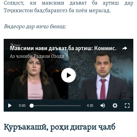
Солҳост, ки мавсими даъват ба артиш дар
Тоҷикистон баҳсбарангез ба поён мерасад.
Видеоро дар инҷо бинед:
Мавсими нави даъват ба артиш: Коммисар аз қуръакашӣ ҳарф мезанад, мардум аз "сарбозшикор"
Аз ҷониби
Радиои Озодӣ
Феълан кор намекунад
Auto
0:00
4:35
240p
Қуръакашӣ, роҳи дигари ҷалб
360p
Auto
240p
360p
480p
480p