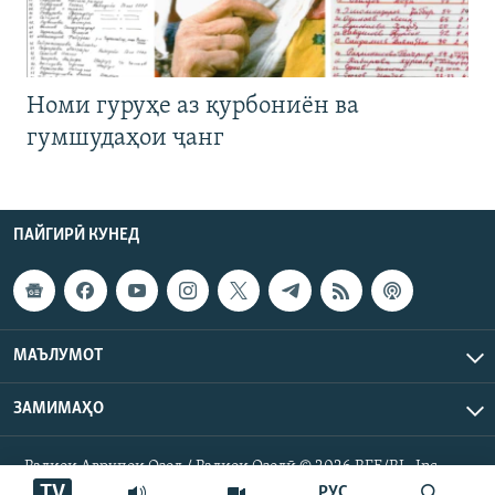
Номи гуруҳе аз қурбониён ва
гумшудаҳои ҷанг
ПАЙГИРӢ КУНЕД
МАЪЛУМОТ
ЗАМИМАҲО
Радиои Аврупои Озод / Радиои Озодӣ © 2026 RFE/RL. Inc.
Ҳамаи ҳуқуқ маҳфуз аст.
TV
РУС