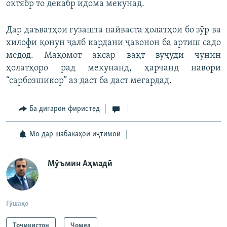
октябр то декабр идома мекунад.
Дар даъватҳои гузашта пайваста ҳолатҳои бо зӯр ва
хилофи қонун ҷалб кардани ҷавонон ба артиш садо
медод. Мақомот аксар вақт вуҷуди чунин
ҳолатҳоро рад мекунанд, ҳарчанд навори
“сарбозшикор” аз даст ба даст мегардад.
Ба дигарон фиристед
Мо дар шабакаҳои иҷтимоӣ
Мӯъмин Аҳмадӣ
Гӯшаҳо
Тоҷикистон
Ҷомeа