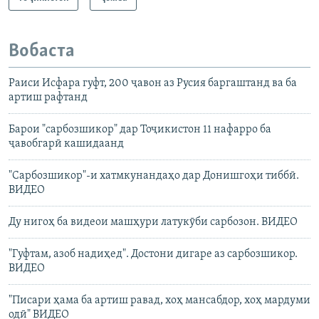
Вобаста
Раиси Исфара гуфт, 200 ҷавон аз Русия баргаштанд ва ба
артиш рафтанд
Барои "сарбозшикор" дар Тоҷикистон 11 нафарро ба
ҷавобгарӣ кашидаанд
"Сарбозшикор"-и хатмкунандаҳо дар Донишгоҳи тиббӣ.
ВИДЕО
Ду нигоҳ ба видеои машҳури латукӯби сарбозон. ВИДЕО
"Гуфтам, азоб надиҳед". Достони дигаре аз сарбозшикор.
ВИДЕО
"Писари ҳама ба артиш равад, хоҳ мансабдор, хоҳ мардуми
одӣ" ВИДЕО