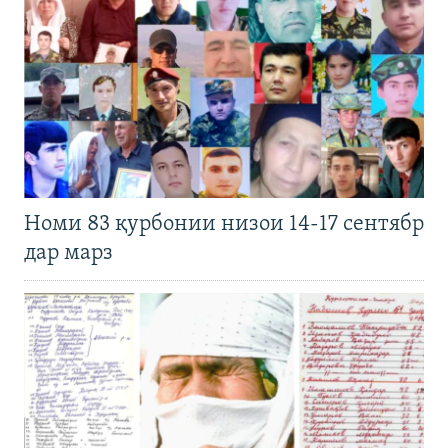
Номи 83 қурбонии низои 14-17 сентябр
дар марз