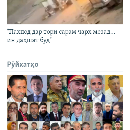
"Паҳпод дар тори сарам чарх мезад…
ин даҳшат буд"
Рӯйхатҳо