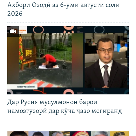
Ахбори Озодӣ аз 6-уми августи соли
2026
Дар Русия мусулмонон барои
намозгузорӣ дар кӯча ҷазо мегиранд