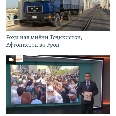
Роҳи нав миёни Тоҷикистон,
Афғонистон ва Эрон