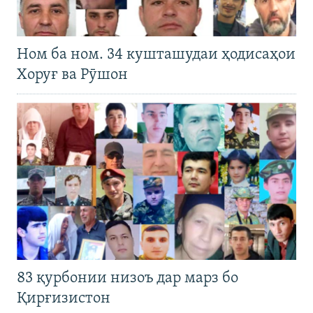
Ном ба ном. 34 кушташудаи ҳодисаҳои
Хоруғ ва Рӯшон
83 қурбонии низоъ дар марз бо
Қирғизистон