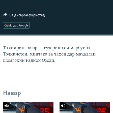
ГУЗОРИШҲОИ РАДИОӢ
Русский
Ба дигарон фиристед
ПАЙГИРӢ КУНЕД
Мо дар Google
Тозатарин ахбор ва гузоришҳои марбут ба
Тоҷикистон, минтақа ва ҷаҳон дар маҷаллаи
Ҳамаи сомонаҳои RFE/RL
шомгоҳии Радиои Озодӣ.
Навор