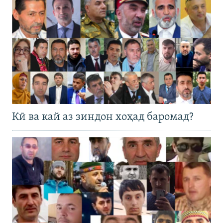
Кӣ ва кай аз зиндон хоҳад баромад?