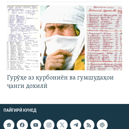
Гурӯҳе аз қурбониён ва гумшудаҳои
ҷанги дохилӣ
ПАЙГИРӢ КУНЕД