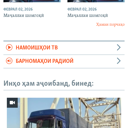
ФЕВРАЛ 02, 2026
ФЕВРАЛ 02, 2026
Маҷаллаи шомгоҳӣ
Маҷаллаи шомгоҳӣ
Ҳамаи порчаҳо
НАМОИШҲОИ ТВ
БАРНОМАҲОИ РАДИОӢ
Инҳо ҳам аҷоибанд, бинед: