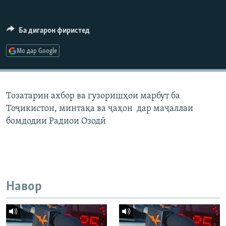
ГУЗОРИШҲОИ РАДИОӢ
Русский
Ба дигарон фиристед
ПАЙГИРӢ КУНЕД
Мо дар Google
Тозатарин ахбор ва гузоришҳои марбут ба
Тоҷикистон, минтақа ва ҷаҳон дар маҷаллаи
Ҳамаи сомонаҳои RFE/RL
бомдодии Радиои Озодӣ
Навор