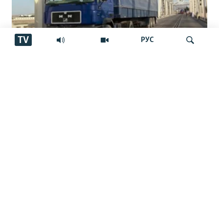
TV
РУС
Роҳи нав миёни Тоҷикистон,
Афғонистон ва Эрон
Ҷустуҷӯ