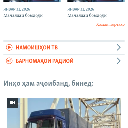
ЯНВАР 31, 2026
ЯНВАР 31, 2026
Маҷаллаи бомдодӣ
Маҷаллаи бомдодӣ
Ҳамаи порчаҳо
НАМОИШҲОИ ТВ
БАРНОМАҲОИ РАДИОӢ
Инҳо ҳам аҷоибанд, бинед: