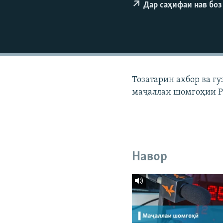
ГУЗОРИШҲОИ РАДИОӢ
Дар саҳифаи нав боз
Тозатарин ахбор ва г
маҷаллаи шомгоҳии Р
Навор