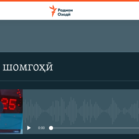
 шомгоҳӣ
Феълан кор намекунад
0:00