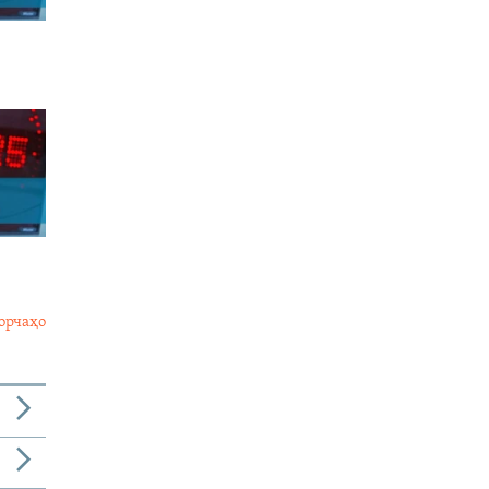
орчаҳо