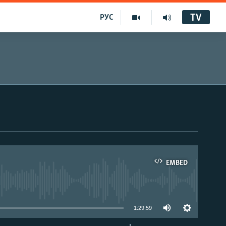
TV
РУС
EMBED
1:29:59