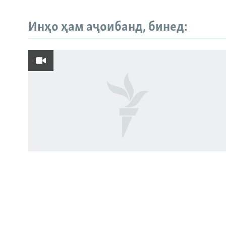
Инҳо ҳам аҷоибанд, бинед:
Русский
ПАЙГИРӢ КУНЕД
Ҳамаи сомонаҳои RFE/RL
Пахтакорони Фархор аз тақсими об
шикоят доранд