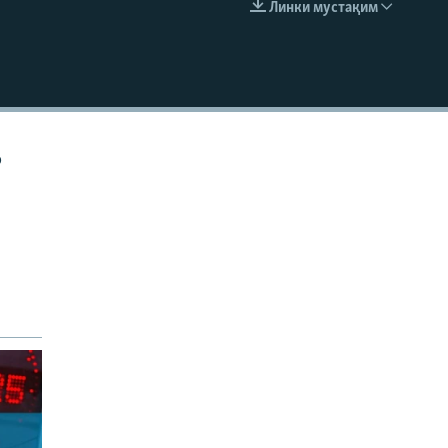
Линки мустақим
EMBED
р