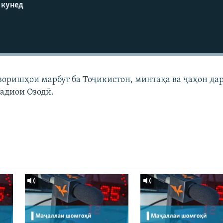
 кунед
узоришҳои марбут ба Тоҷикистон, минтақа ва ҷаҳон да
адиои Озодӣ.