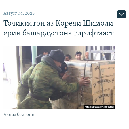
Август 04, 2026
Тоҷикистон аз Кореяи Шимолӣ
ёрии башардӯстона гирифтааст
Акс аз бойгонӣ