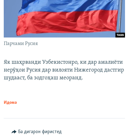
Парчами Русия
Як шаҳрванди Узбекистонро, ки дар амалиёти
нерӯҳои Русия дар вилояти Нижегород дастгир
шудааст, ба зодгоҳаш меоранд.
Идома
Ба дигарон фиристед