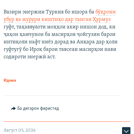
Вазири энержии Туркия бо ишора ба
бӯҳрони
убур ва мурури киштиҳо дар тангаи Ҳурмуз
гуфт, таҳаввулоти моҳҳои ахир нишон дод, ки
ҷаҳон ҳамчунон ба масирҳои ҷойгузин барои
интиқоли нафт ниёз дорад ва Анқара дар ҳоли
гуфтугӯ бо Ироқ барои тавсеаи масирҳои нави
содироти энержӣ аст.
Идома
Ба дигарон фиристед
Август 05, 2026