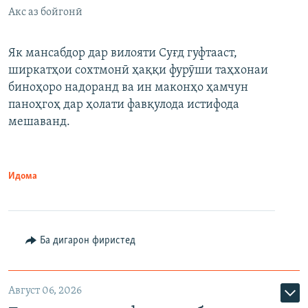
Акс аз бойгонӣ
Як мансабдор дар вилояти Суғд гуфтааст,
ширкатҳои сохтмонӣ ҳаққи фурӯши таҳхонаи
биноҳоро надоранд ва ин маконҳо ҳамчун
паноҳгоҳ дар ҳолати фавқулода истифода
мешаванд.
Идома
Ба дигарон фиристед
Август 06, 2026