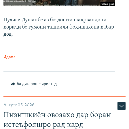
Пулиси Душанбе аз боздошти шаҳрвандони
хориҷӣ бо гумони ташкили фоҳишахона хабар
дод.
Идома
Ба дигарон фиристед
Август 05, 2026
Пизишкиён овозаҳо дар бораи
истеъфояшро рад кард