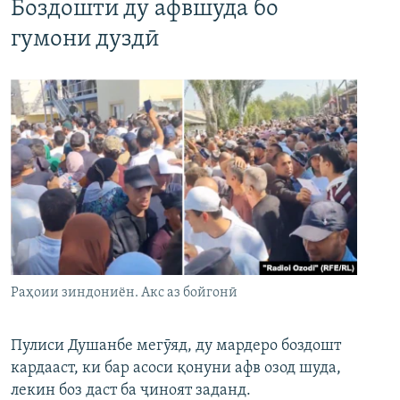
Боздошти ду афвшуда бо
гумони дуздӣ
Раҳоии зиндониён. Акс аз бойгонӣ
Пулиси Душанбе мегӯяд, ду мардеро боздошт
кардааст, ки бар асоси қонуни афв озод шуда,
лекин боз даст ба ҷиноят заданд.