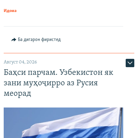
Идома
Ба дигарон фиристед
Август 04, 2026
Баҳси парчам. Узбекистон як
зани муҳоҷирро аз Русия
меорад