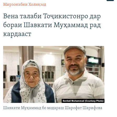
Мирзонабии Холиқзод
Вена талаби Тоҷикистонро дар
бораи Шавкати Муҳаммад рад
кардааст
Шавкати Муҳаммад бо модараш Шарофат Шарифова