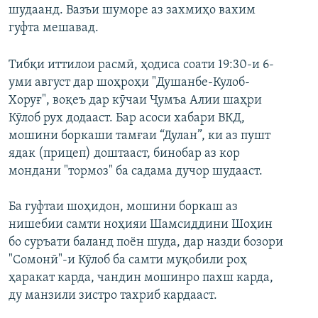
шудаанд. Вазъи шуморе аз захмиҳо вахим
гуфта мешавад.
Тибқи иттилои расмӣ, ҳодиса соати 19:30-и 6-
уми август дар шоҳроҳи "Душанбе-Кулоб-
Хоруғ", воқеъ дар кӯчаи Ҷумъа Алии шаҳри
Кӯлоб рух додааст. Бар асоси хабари ВКД,
мошини боркаши тамғаи “Дулан”, ки аз пушт
ядак (прицеп) доштааст, бинобар аз кор
мондани "тормоз" ба садама дучор шудааст.
Ба гуфтаи шоҳидон, мошини боркаш аз
нишебии самти ноҳияи Шамсиддини Шоҳин
бо суръати баланд поён шуда, дар назди бозори
"Сомонӣ"-и Кӯлоб ба самти муқобили роҳ
ҳаракат карда, чандин мошинро пахш карда,
ду манзили зистро тахриб кардааст.