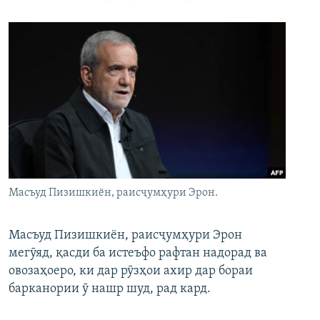
Масъуд Пизишкиён, раисҷумҳури Эрон.
Масъуд Пизишкиён, раисҷумҳури Эрон
мегӯяд, қасди ба истеъфо рафтан надорад ва
овозаҳоеро, ки дар рӯзҳои ахир дар бораи
барканории ӯ нашр шуд, рад кард.