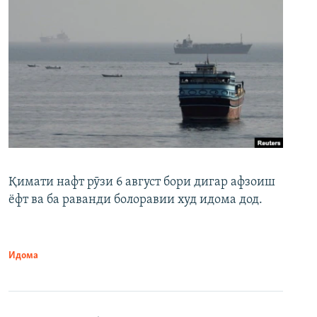
Қимати нафт рӯзи 6 август бори дигар афзоиш
ёфт ва ба раванди болоравии худ идома дод.
Идома