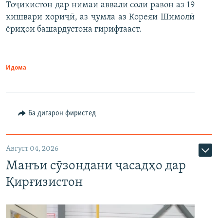
Тоҷикистон дар нимаи аввали соли равон аз 19
кишвари хориҷӣ, аз ҷумла аз Кореяи Шимолӣ
ёриҳои башардӯстона гирифтааст.
Идома
Ба дигарон фиристед
Август 04, 2026
Манъи сӯзондани ҷасадҳо дар
Қирғизистон