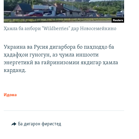
Ҳамла ба анбори "Wildberries" дар Новосемейкино
Украина ва Русия дигарбора бо паҳподҳо ба
ҳадафҳои гуногун, аз ҷумла иншооти
энергетикӣ ва ғайринизомии якдигар ҳамла
карданд.
Идома
Ба дигарон фиристед