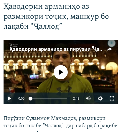
Ҳаводории арманиҳо аз
размикори тоҷик, машҳур бо
лақаби “Ҷаллод”
Ҳаводории арманиҳо аз пирӯзии "Ҷаллод"-и тоҷик
Феълан кор намекунад
Auto
0:00
2:49
240p
Пирӯзии Сулаймон Маҳмадов, размикори
360p
тоҷик бо лақаби "Ҷаллод", дар набард бо рақиби
480p
Auto
240p
360p
480p