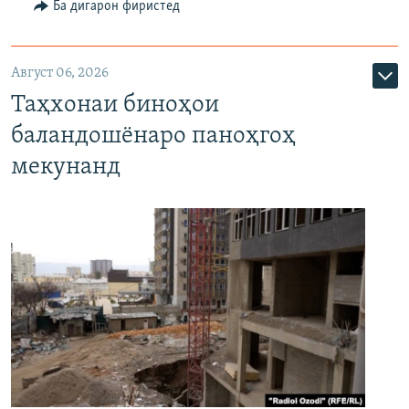
Ба дигарон фиристед
Август 06, 2026
Таҳхонаи биноҳои
баландошёнаро паноҳгоҳ
мекунанд