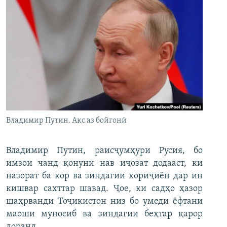
Владимир Путин. Акс аз бойгонӣ
Владимир Путин, раисҷумҳури Русия, бо
имзои чанд қонуни нав иҷозат додааст, ки
назорат ба кор ва зиндагии хориҷиён дар ин
кишвар сахттар шавад. Ҷое, ки садҳо ҳазор
шаҳрванди Тоҷикистон низ бо умеди ёфтани
маоши муносиб ва зиндагии беҳтар қарор
доранд.