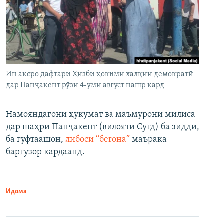
Ин аксро дафтари Ҳизби ҳокими халқии демократӣ
дар Панҷакент рӯзи 4-уми август нашр кард
Намояндагони ҳукумат ва маъмурони милиса
дар шаҳри Панҷакент (вилояти Суғд) ба зидди,
ба гуфтаашон,
либоси “бегона”
маърака
баргузор кардаанд.
Идома