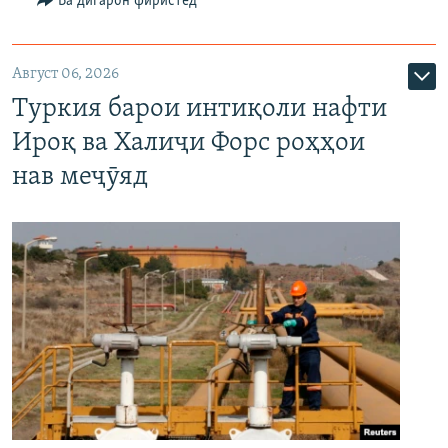
Ба дигарон фиристед
Август 06, 2026
Туркия барои интиқоли нафти
Ироқ ва Халиҷи Форс роҳҳои
нав меҷӯяд