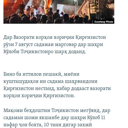
ГУЗОРИШҲОИ РАДИОӢ
Русский
ПАЙГИРӢ КУНЕД
Дар Вазорати корҳои хориҷии Қирғизистон
рӯзи 7 август садамаи марговар дар шаҳри
Кӯлоби Тоҷикистонро шарҳ доданд.
Ҳамаи сомонаҳои RFE/RL
Бино ба иттилои пешакӣ, миёни
кушташудаҳои ин садама шаҳрвандони
Қирғизистон нестанд, хабар додааст вазорати
корҳои хориҷии Қирғизистон.
Мақоми беҳдоштии Тоҷикистон мегӯянд, дар
садамаи шоми якшанбе дар шаҳри Кӯлоб 11
нафар ҷон бохта, 10 тани дигар захмӣ