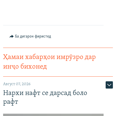
Ба дигарон фиристед
Ҳамаи хабарҳои имрӯзро дар
инҷо бихонед
Август 07, 2026
Нархи нафт се дарсад боло
рафт