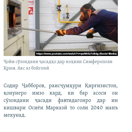
Ҷойи сӯзондани ҷасадҳо дар ноҳияи Симферополи
Қрим. Акс аз бойгонӣ
Содир Ҷабборов, раисҷумҳури Қирғизистон,
қонунеро имзо кард, ки бар асоси он
сӯзондани ҷасади фавтидагонро дар ин
кишвари Осиёи Марказӣ то соли 2040 манъ
мекунад.