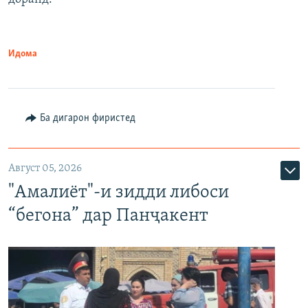
Идома
Ба дигарон фиристед
Август 05, 2026
"Амалиёт"-и зидди либоси
“бегона” дар Панҷакент