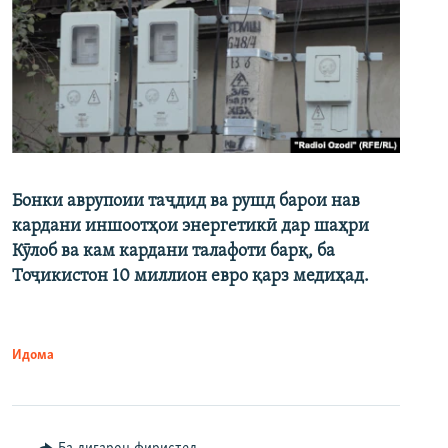
Бонки аврупоии таҷдид ва рушд барои нав
кардани иншоотҳои энергетикӣ дар шаҳри
Кӯлоб ва кам кардани талафоти барқ, ба
Тоҷикистон 10 миллион евро қарз медиҳад.
Идома