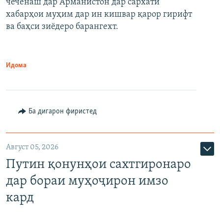
чеченаш дар Арманистон дар сархати
720p
хабарҳои муҳим дар ин кишвар қарор гирифт
720p
1080p
ва баҳси зиёдеро барангехт.
1080p
Идома
Ба дигарон фиристед
Август 05, 2026
Путин қонунҳои сахтгиронаро
дар бораи муҳоҷирон имзо
кард