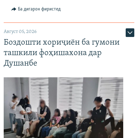
Ба дигарон фиристед
Август 05, 2026
Боздошти хориҷиён ба гумони
ташкили фоҳишахона дар
Душанбе