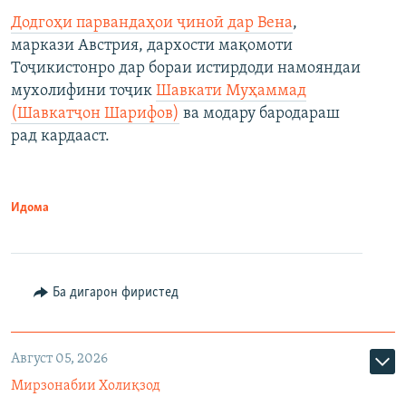
Додгоҳи парвандаҳои ҷиноӣ дар Вена
,
маркази Австрия, дархости мақомоти
Тоҷикистонро дар бораи истирдоди намояндаи
мухолифини тоҷик
Шавкати Муҳаммад
(Шавкатҷон Шарифов)
ва модару бародараш
рад кардааст.
Идома
Ба дигарон фиристед
Август 05, 2026
Мирзонабии Холиқзод