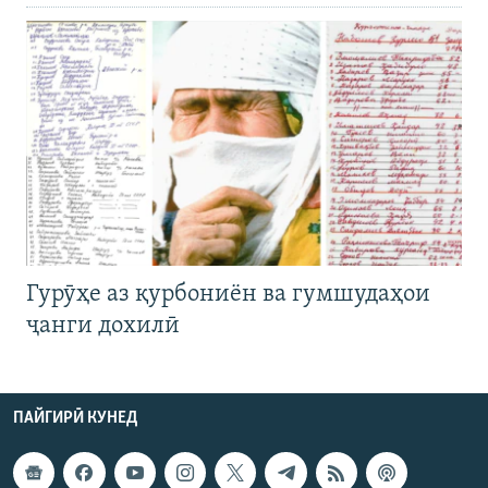
Гурӯҳе аз қурбониён ва гумшудаҳои
ҷанги дохилӣ
ПАЙГИРӢ КУНЕД