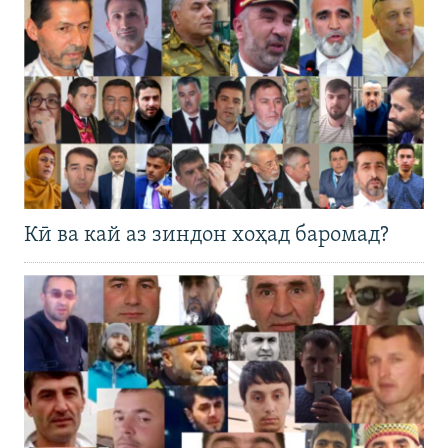
Кӣ ва кай аз зиндон хоҳад баромад?