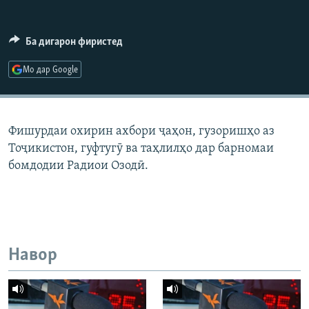
ГУЗОРИШҲОИ РАДИОӢ
Русский
Ба дигарон фиристед
ПАЙГИРӢ КУНЕД
Мо дар Google
Фишурдаи охирин ахбори ҷаҳон, гузоришҳо аз
Тоҷикистон, гуфтугӯ ва таҳлилҳо дар барномаи
Ҳамаи сомонаҳои RFE/RL
бомдодии Радиои Озодӣ.
Навор