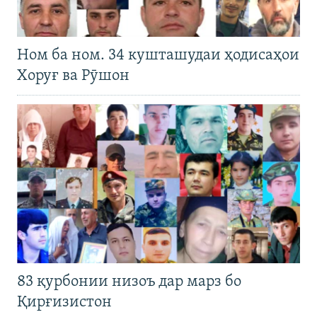
Ном ба ном. 34 кушташудаи ҳодисаҳои
Хоруғ ва Рӯшон
83 қурбонии низоъ дар марз бо
Қирғизистон