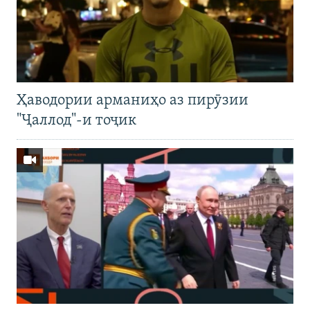
Ҳаводории арманиҳо аз пирӯзии
"Ҷаллод"-и тоҷик