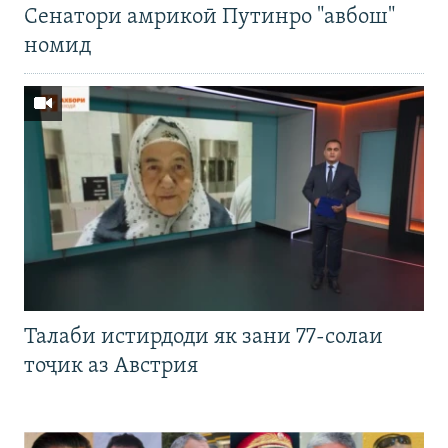
Cенатори амрикоӣ Путинро "авбош"
номид
Талаби истирдоди як зани 77-солаи
тоҷик аз Австрия