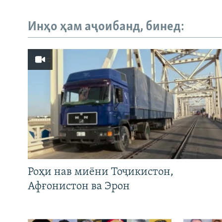
Инҳо ҳам аҷоибанд, бинед:
Роҳи нав миёни Тоҷикистон,
Афғонистон ва Эрон