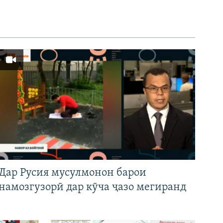
Дар Русия мусулмонон барои
намозгузорӣ дар кӯча ҷазо мегиранд