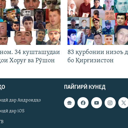
 ном. 34 кушташудаи
83 қурбонии низоъ д
ҳои Хоруғ ва Рӯшон
бо Қирғизистон
ҲО
ПАЙГИРӢ КУНЕД
зодӣ дар Андроидҳо
одӣ дар iOS
ТВ