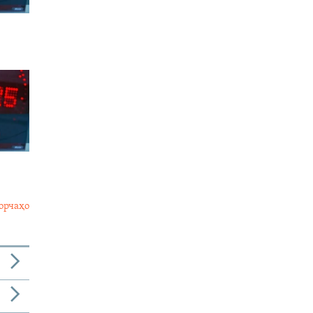
орчаҳо