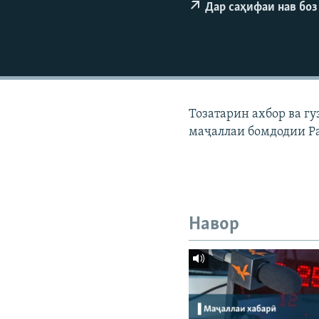
ГУЗОРИШҲОИ РАДИОӢ
Дар саҳифаи нав боз
Тозатарин ахбор ва г
маҷаллаи бомдодии Р
Навор