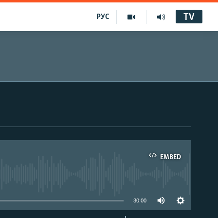
TV
РУС
EMBED
30:00