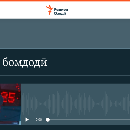
 бомдодӣ
Феълан кор намекунад
0:00