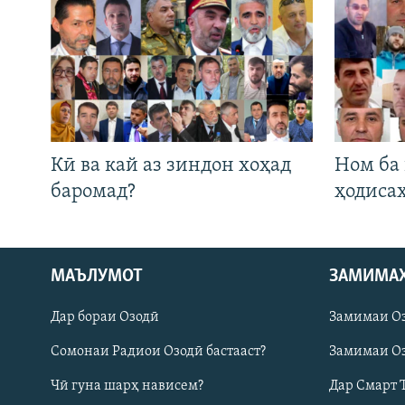
Кӣ ва кай аз зиндон хоҳад
Ном ба
баромад?
ҳодиса
Русский
МАЪЛУМОТ
ЗАМИМА
Дар бораи Озодӣ
Замимаи О
ПАЙГИРӢ КУНЕД
Сомонаи Радиои Озодӣ бастааст?
Замимаи Оз
Чӣ гуна шарҳ нависем?
Дар Смарт 