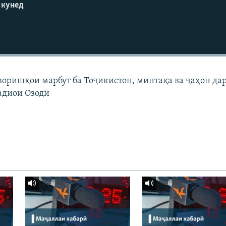
 кунед
узоришҳои марбут ба Тоҷикистон, минтақа ва ҷаҳон да
адиои Озодӣ