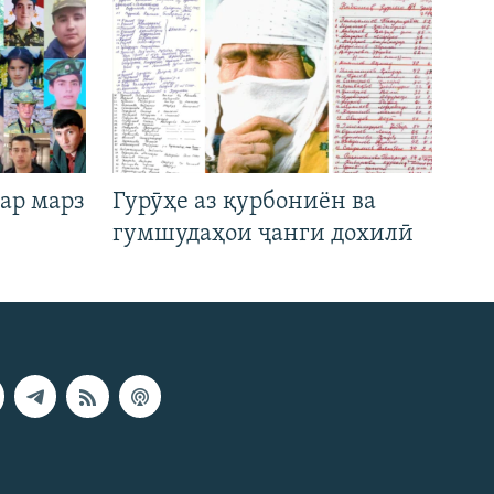
ар марз
Гурӯҳе аз қурбониён ва
гумшудаҳои ҷанги дохилӣ