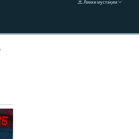
Линки мустақим
EMBED
р