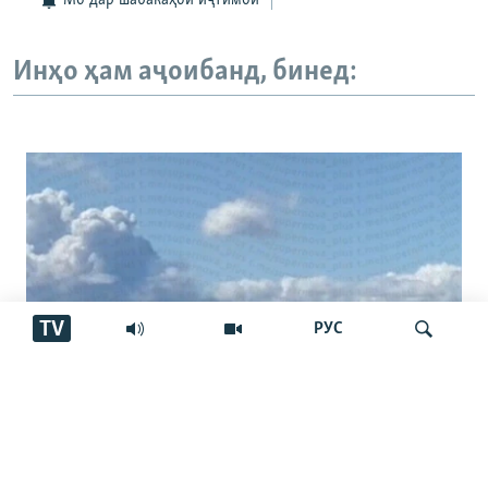
Мо дар шабакаҳои иҷтимоӣ
Инҳо ҳам аҷоибанд, бинед:
TV
РУС
13 кушта ва даҳҳо захмӣ дар
Ҷустуҷӯ
Нижнекамск. Тоҷикон ҳам ҳастанд