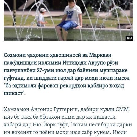
ГУЗОРИШҲОИ РАДИОӢ
Русский
ПАЙГИРӢ КУНЕД
Созмони ҷаҳонии ҳавошиносӣ ва Маркази
пажӯҳишҳои иқлимии Иттиҳоди Аврупо рӯзи
Ҳамаи сомонаҳои RFE/RL
панҷшанбеи 27-уми июл дар баёнияи муштараке
гуфтанд, ки шиддати гармӣ дар моҳи июли имсол
"ба эҳтимоли фаровон рекордҳои қаблиро хоҳад
шикаст".
Ҳамзамон Антонио Гуттериш, дабири кулли СММ
низ бо такя ба ёфтаҳои илмӣ дар як нишасти
хабарӣ дар Ню-Йорк гуфт, "лозим нест барои дарки
ин воқеият то поёни моҳи июл сабр кунем. Июли