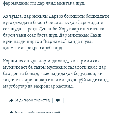
фаромадани сел дар чанд минтақа шуд.
Аз ҷумла, дар ноҳияи Дарвоз боришоти бошиддати
кутоҳмуддати борон боиси аз кӯҳҳо фаромадани
сел шуда ва роҳи Душанбе-Хоруғ дар ин минтақа
барои чанд соат баста шуд. Дар минтақаи Лахш
кули назди пиряхи “Барилмас” канда шуда,
қисмате аз роҳро хароб кард.
Коршиносон ҳушдор медиҳанд, ки гармии сахт
мумкин аст ба таври мустақим талафоти каме дар
бар дошта бошад, вале падидаҳои бодуҳавоӣ, ки
таҳти таъсири он дар иқлими ҷаҳон рӯй медиҳанд,
маргбортар ва вайронгар ҳастанд.
Ба дигарон фиристед