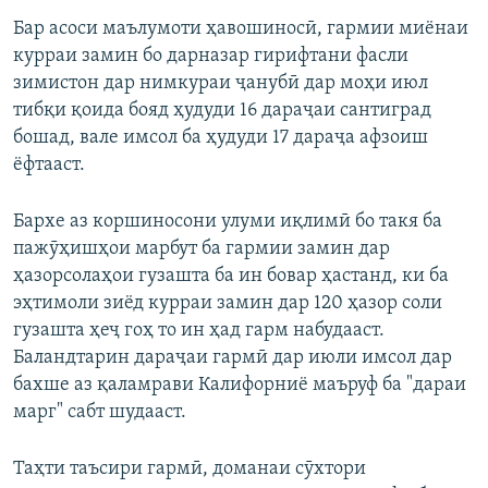
Бар асоси маълумоти ҳавошиносӣ, гармии миёнаи
курраи замин бо дарназар гирифтани фасли
зимистон дар нимкураи ҷанубӣ дар моҳи июл
тибқи қоида бояд ҳудуди 16 дараҷаи сантиград
бошад, вале имсол ба ҳудуди 17 дараҷа афзоиш
ёфтааст.
Бархе аз коршиносони улуми иқлимӣ бо такя ба
пажӯҳишҳои марбут ба гармии замин дар
ҳазорсолаҳои гузашта ба ин бовар ҳастанд, ки ба
эҳтимоли зиёд курраи замин дар 120 ҳазор соли
гузашта ҳеҷ гоҳ то ин ҳад гарм набудааст.
Баландтарин дараҷаи гармӣ дар июли имсол дар
бахше аз қаламрави Калифорниё маъруф ба "дараи
марг" сабт шудааст.
Таҳти таъсири гармӣ, доманаи сӯхтори