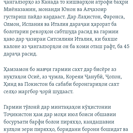
ҷангалзорҳо аз Канада то кишварҳои атрофи баҳри
Миёназамин, монанди Юнон ва Алҷазоир
густариш пайдо кардааст. Дар Лаҳистон, Фаронса,
Олмон, Испания ва Италия дараҷаи ҳарорат ба
болотарин рекорҳои сабтшуда расид ва гармии
ҳаво дар ҷазираи Ситсилияи Италия, ки бахше
калоне аз ҷангалзорҳои он ба коми оташ рафт, ба 45
дараҷа расид.
Ҳамзамон бо мавҷи гармии сахт дар бисёре аз
нуқтаҳои Осиё, аз ҷумла, Кореяи Ҷанубӣ, Ҷопон,
Ҳинд ва Покистон ба сабаби боронгариҳои сахт
селҳо маргбор ҷорӣ шудааст.
Гармии тӯлонӣ дар минтақаҳои кӯҳистонии
Тоҷикистон ҳам дар моҳи июл боиси обшавии
босуръати барфи болои пиряхҳо, кандашавии
кулҳои зери пиряхҳо, боридани борони бошидат ва