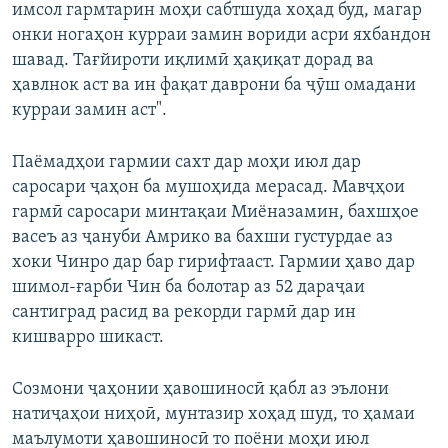
имсол гармтарин моҳи сабтшуда хоҳад буд, магар
онки ногаҳон курраи замин вориди асри яхбандон
шавад. Тағйироти иқлимӣ ҳақиқат дорад ва
ҳавлнок аст ва ин фақат даврони ба ҷӯш омадани
курраи замин аст".
Паёмадҳои гармии сахт дар моҳи июл дар
саросари ҷаҳон ба мушоҳида мерасад. Мавҷҳои
гармӣ саросари минтақаи Миёназамин, бахшҳое
васеъ аз ҷануби Амрико ва бахши густурдае аз
хоки Чинро дар бар гирифтааст. Гармии ҳаво дар
шимол-ғарби Чин ба болотар аз 52 дараҷаи
сантиград расид ва рекорди гармӣ дар ин
кишварро шикаст.
Созмони ҷаҳонии ҳавошиносӣ қабл аз эълони
натиҷаҳои ниҳоӣ, мунтазир хоҳад шуд, то ҳамаи
маълумоти ҳавошиносӣ то поёни моҳи июл