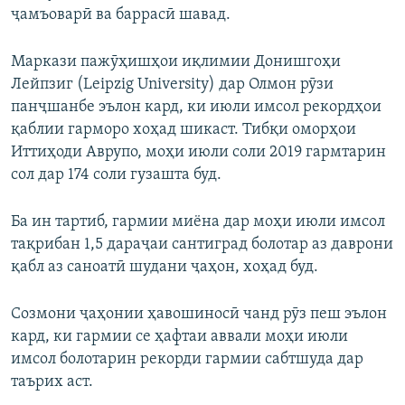
ҷамъоварӣ ва баррасӣ шавад.
Маркази пажӯҳишҳои иқлимии Донишгоҳи
Лейпзиг (Leipzig University) дар Олмон рӯзи
панҷшанбе эълон кард, ки июли имсол рекордҳои
қаблии гарморо хоҳад шикаст. Тибқи оморҳои
Иттиҳоди Аврупо, моҳи июли соли 2019 гармтарин
сол дар 174 соли гузашта буд.
Ба ин тартиб, гармии миёна дар моҳи июли имсол
тақрибан 1,5 дараҷаи сантиград болотар аз даврони
қабл аз саноатӣ шудани ҷаҳон, хоҳад буд.
Созмони ҷаҳонии ҳавошиносӣ чанд рӯз пеш эълон
кард, ки гармии се ҳафтаи аввали моҳи июли
имсол болотарин рекорди гармии сабтшуда дар
таърих аст.