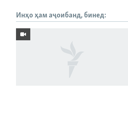
Инҳо ҳам аҷоибанд, бинед:
Русский
ПАЙГИРӢ КУНЕД
Ҳамаи сомонаҳои RFE/RL
Пахтакорони Фархор аз тақсими об
шикоят доранд