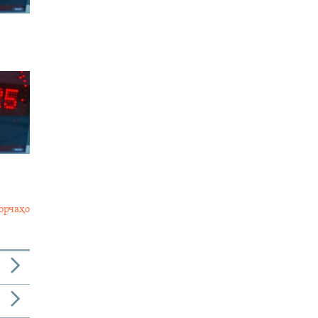
орчаҳо