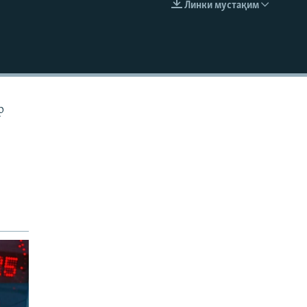
Линки мустақим
EMBED
р