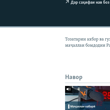
ГУЗОРИШҲОИ РАДИОӢ
Дар саҳифаи нав боз
Тозатарин ахбор ва г
маҷаллаи бомдодии Р
Навор