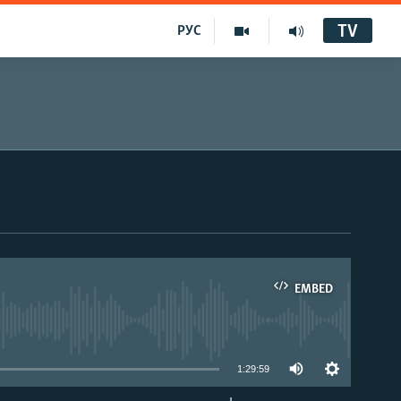
TV
РУС
EMBED
1:29:59