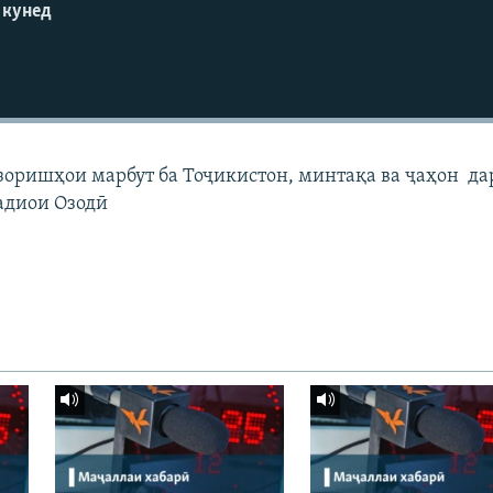
 кунед
узоришҳои марбут ба Тоҷикистон, минтақа ва ҷаҳон да
адиои Озодӣ