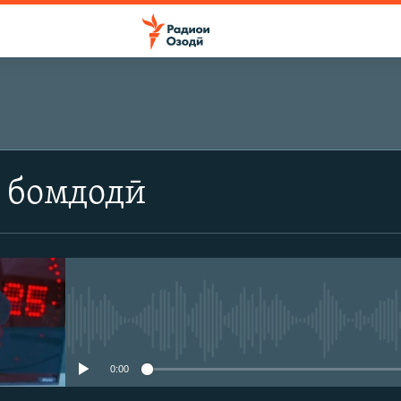
 бомдодӣ
Феълан кор намекунад
0:00