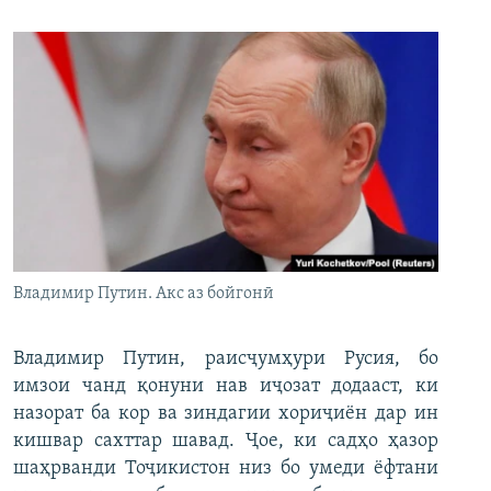
Владимир Путин. Акс аз бойгонӣ
Владимир Путин, раисҷумҳури Русия, бо
имзои чанд қонуни нав иҷозат додааст, ки
назорат ба кор ва зиндагии хориҷиён дар ин
кишвар сахттар шавад. Ҷое, ки садҳо ҳазор
шаҳрванди Тоҷикистон низ бо умеди ёфтани