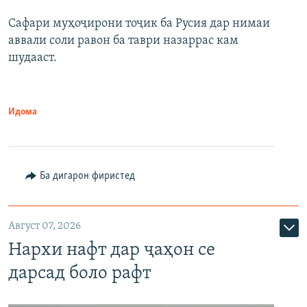
Сафари муҳоҷирони тоҷик ба Русия дар нимаи
аввали соли равон ба таври назаррас кам
шудааст.
Идома
Ба дигарон фиристед
Август 07, 2026
Нархи нафт дар ҷаҳон се
дарсад боло рафт