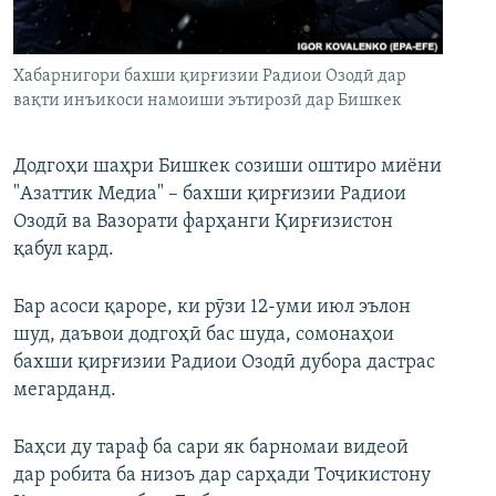
ГУЗОРИШҲОИ РАДИОӢ
Русский
Хабарнигори бахши қирғизии Радиои Озодӣ дар
ПАЙГИРӢ КУНЕД
вақти инъикоси намоиши эътирозӣ дар Бишкек
Додгоҳи шаҳри Бишкек созиши оштиро миёни
"Азаттик Медиа" – бахши қирғизии Радиои
Озодӣ ва Вазорати фарҳанги Қирғизистон
Ҳамаи сомонаҳои RFE/RL
қабул кард.
Бар асоси қароре, ки рӯзи 12-уми июл эълон
шуд, даъвои додгоҳӣ бас шуда, сомонаҳои
бахши қирғизии Радиои Озодӣ дубора дастрас
мегарданд.
Баҳси ду тараф ба сари як барномаи видеоӣ
дар робита ба низоъ дар сарҳади Тоҷикистону