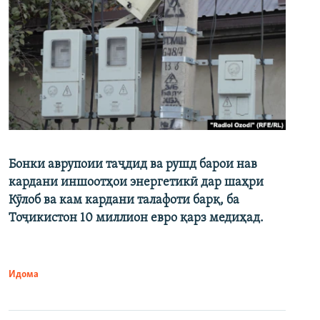
Бонки аврупоии таҷдид ва рушд барои нав
кардани иншоотҳои энергетикӣ дар шаҳри
Кӯлоб ва кам кардани талафоти барқ, ба
Тоҷикистон 10 миллион евро қарз медиҳад.
Идома