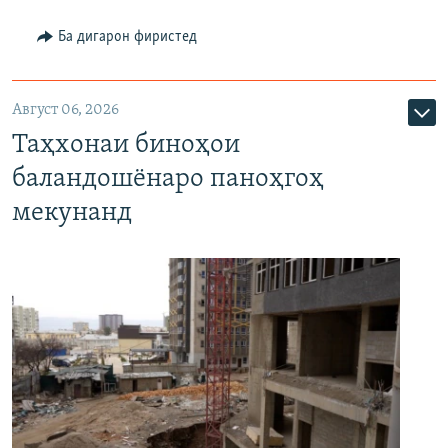
Ба дигарон фиристед
Август 06, 2026
Таҳхонаи биноҳои
баландошёнаро паноҳгоҳ
мекунанд