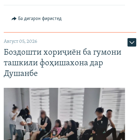
Ба дигарон фиристед
Август 05, 2026
Боздошти хориҷиён ба гумони
ташкили фоҳишахона дар
Душанбе