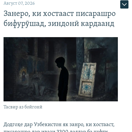
Август 07, 2026
Занеро, ки хостааст писарашро
бифурӯшад, зиндонӣ кардаанд
Тасвир аз бойгонӣ
Додгоҳе дар Узбекистон як занро, ки хостааст,