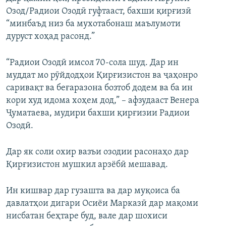
Озод/Радиои Озодӣ гуфтааст, бахши қирғизӣ
“минбаъд низ ба мухотабонаш маълумоти
дуруст хоҳад расонд.”
“Радиои Озодӣ имсол 70-сола шуд. Дар ин
муддат мо рӯйдодҳои Қирғизистон ва ҷаҳонро
саривақт ва беғаразона бозтоб додем ва ба ин
кори худ идома хоҳем дод,” – афзудааст Венера
Ҷуматаева, мудири бахши қирғизии Радиои
Озодӣ.
Дар як соли охир вазъи озодии расонаҳо дар
Қирғизистон мушкил арзёбӣ мешавад.
Ин кишвар дар гузашта ва дар муқоиса ба
давлатҳои дигари Осиёи Марказӣ дар мақоми
нисбатан беҳтаре буд, вале дар шохиси