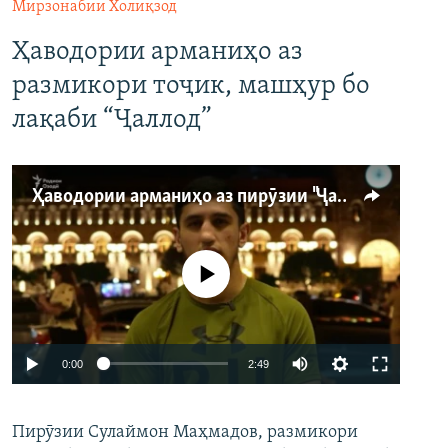
Мирзонабии Холиқзод
Ҳаводории арманиҳо аз
размикори тоҷик, машҳур бо
лақаби “Ҷаллод”
Ҳаводории арманиҳо аз пирӯзии "Ҷаллод"-и тоҷик
Феълан кор намекунад
Auto
0:00
2:49
240p
Пирӯзии Сулаймон Маҳмадов, размикори
360p