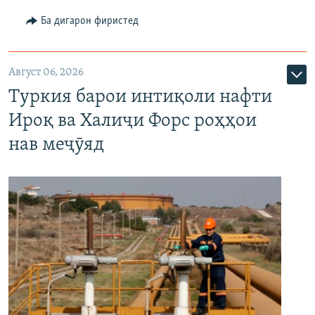
Ба дигарон фиристед
Август 06, 2026
Туркия барои интиқоли нафти
Ироқ ва Халиҷи Форс роҳҳои
нав меҷӯяд