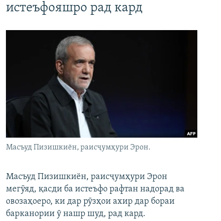
истеъфояшро рад кард
Масъуд Пизишкиён, раисҷумҳури Эрон.
Масъуд Пизишкиён, раисҷумҳури Эрон
мегӯяд, қасди ба истеъфо рафтан надорад ва
овозаҳоеро, ки дар рӯзҳои ахир дар бораи
барканории ӯ нашр шуд, рад кард.