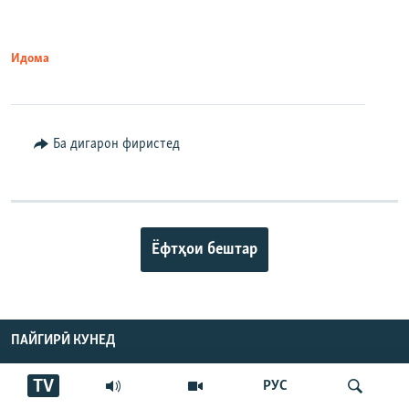
Идома
Ба дигарон фиристед
Ёфтҳои бештар
ПАЙГИРӢ КУНЕД
TV
РУС