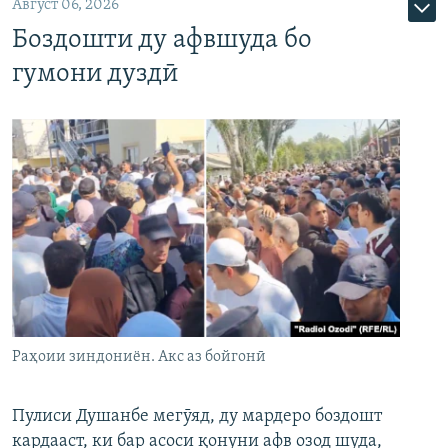
Август 06, 2026
Боздошти ду афвшуда бо
гумони дуздӣ
Раҳоии зиндониён. Акс аз бойгонӣ
Пулиси Душанбе мегӯяд, ду мардеро боздошт
кардааст, ки бар асоси қонуни афв озод шуда,