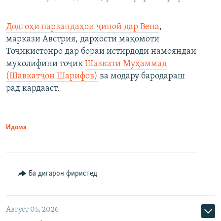
Додгоҳи парвандаҳои ҷиноӣ дар Вена
,
маркази Австрия, дархости мақомоти
Тоҷикистонро дар бораи истирдоди намояндаи
мухолифини тоҷик
Шавкати Муҳаммад
(Шавкатҷон Шарифов)
ва модару бародараш
рад кардааст.
Идома
Ба дигарон фиристед
Август 05, 2026