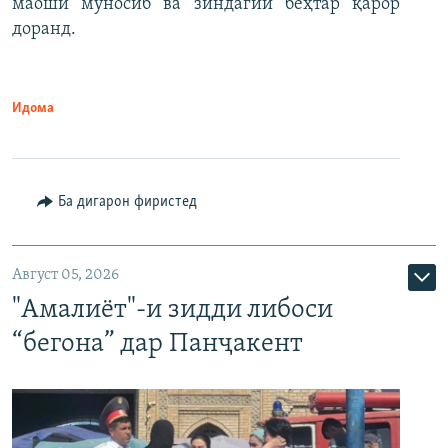
маоши муносиб ва зиндагии беҳтар қарор
доранд.
Идома
Ба дигарон фиристед
Август 05, 2026
"Амалиёт"-и зидди либоси
“бегона” дар Панҷакент