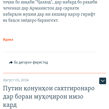
тоҷик бо лақаби "Ҷаллод", дар набард бо рақиби
480p
Auto
240p
360p
480p
чеченаш дар Арманистон дар сархати
720p
хабарҳои муҳим дар ин кишвар қарор гирифт
720p
1080p
ва баҳси зиёдеро барангехт.
1080p
Идома
Ба дигарон фиристед
Август 05, 2026
Путин қонунҳои сахтгиронаро
дар бораи муҳоҷирон имзо
кард