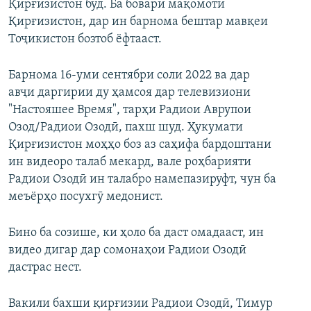
Қирғизистон буд. Ба бовари мақомоти
Қирғизистон, дар ин барнома бештар мавқеи
Тоҷикистон бозтоб ёфтааст.
Барнома 16-уми сентябри соли 2022 ва дар
авҷи даргирии ду ҳамсоя дар телевизиони
"Настояшее Время", тарҳи Радиои Аврупои
Озод/Радиои Озодӣ, пахш шуд. Ҳукумати
Қирғизистон моҳҳо боз аз саҳифа бардоштани
ин видеоро талаб мекард, вале роҳбарияти
Радиои Озодӣ ин талабро намепазируфт, чун ба
меъёрҳо посухгӯ медонист.
Бино ба созише, ки ҳоло ба даст омадааст, ин
видео дигар дар сомонаҳои Радиои Озодӣ
дастрас нест.
Вакили бахши қирғизии Радиои Озодӣ, Тимур