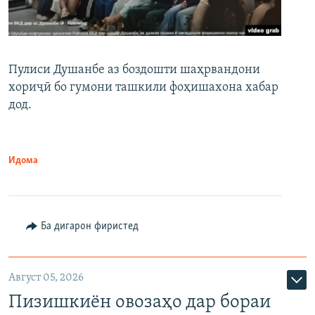
Пулиси Душанбе аз боздошти шаҳрвандони
хориҷӣ бо гумони ташкили фоҳишахона хабар
дод.
Идома
Ба дигарон фиристед
Август 05, 2026
Пизишкиён овозаҳо дар бораи