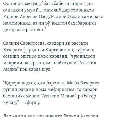
Султонов, мегӯяд, "ба сабаби тағйирот дар
санадҳои умумӣ… матолиб дар сомонаҳои
Радиои Аврупои Озод/Радиои Озодӣ ҳамешагӣ
намемонанд, аз ин рӯ, видеои баҳсбарангез
дигар дастрас нест."
Салкин Сарногоева, сардори як раёсати
Вазорати фарҳанги Қирғизистон, гуфтааст,
созиши оштиро имзо карданд, "чун видеои
мавриди назар аз ҳама пойгоҳҳои "Азаттик
Медиа" пок карда шуд."
"Қарори додгоҳ ҳам баромад. Мо ба Вазорати
рушди рақамӣ нома мефиристем, то қарори
бастани сомонаи "Аззатик Медиа"-ро бекор
кунад," -- афзуд ӯ.
Дар ҳамин ҳол, президенти Радиои Аврупои