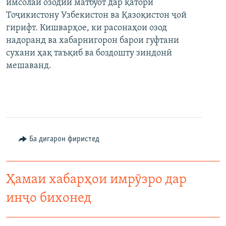
имсолаи озодии матбуот дар қатори
Тоҷикистону Узбекистон ва Қазоқистон ҷой
гирифт. Кишварҳое, ки расонаҳои озод
надоранд ва хабарнигорон барои гуфтани
сухани ҳақ таъқиб ва боздошту зиндонӣ
мешаванд.
Ба дигарон фиристед
Ҳамаи хабарҳои имрӯзро дар
инҷо бихонед