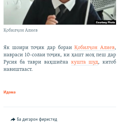
Қобилҷон Алиев
Як шоири тоҷик дар бораи
Қобилҷон Алиев
,
навраси 10-солаи тоҷик, ки ҳашт моҳ пеш дар
Русия ба таври ваҳшиёна
кушта шуд
, китоб
навиштааст.
Идома
Ба дигарон фиристед