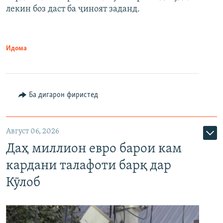
лекин боз даст ба ҷиноят заданд.
Идома
Ба дигарон фиристед
Август 06, 2026
Даҳ миллион евро барои кам
кардани талафоти барқ дар
Кӯлоб