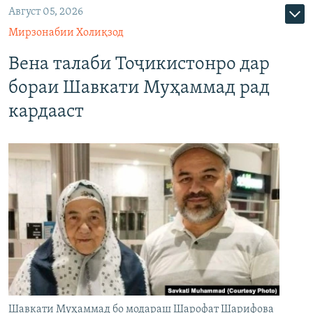
Август 05, 2026
Мирзонабии Холиқзод
Вена талаби Тоҷикистонро дар
бораи Шавкати Муҳаммад рад
кардааст
Шавкати Муҳаммад бо модараш Шарофат Шарифова