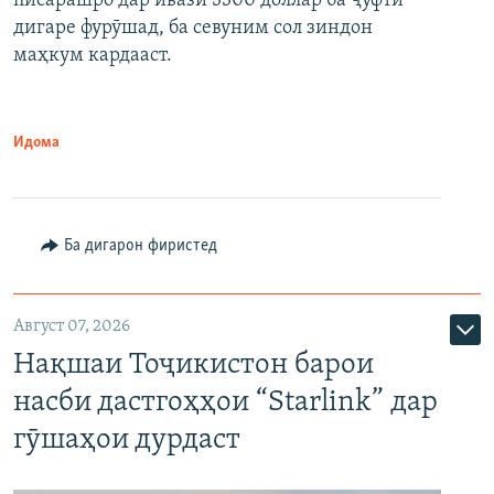
писарашро дар ивази 3300 доллар ба ҷуфти
дигаре фурӯшад, ба севуним сол зиндон
маҳкум кардааст.
Идома
Ба дигарон фиристед
Август 07, 2026
Нақшаи Тоҷикистон барои
насби дастгоҳҳои “Starlink” дар
гӯшаҳои дурдаст