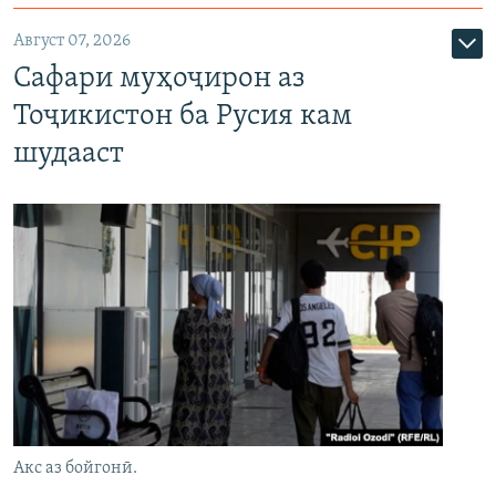
Август 07, 2026
Сафари муҳоҷирон аз
Тоҷикистон ба Русия кам
шудааст
Акс аз бойгонӣ.