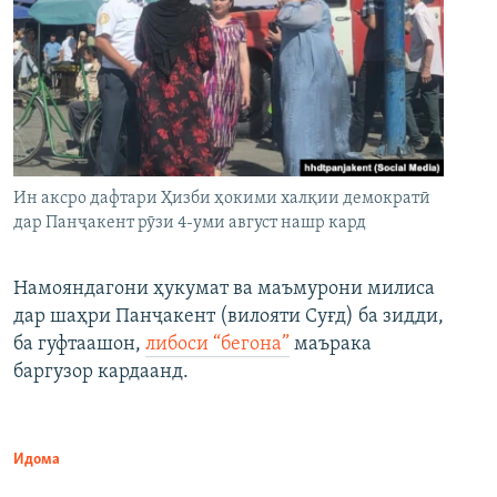
Ин аксро дафтари Ҳизби ҳокими халқии демократӣ
дар Панҷакент рӯзи 4-уми август нашр кард
Намояндагони ҳукумат ва маъмурони милиса
дар шаҳри Панҷакент (вилояти Суғд) ба зидди,
ба гуфтаашон,
либоси “бегона”
маърака
баргузор кардаанд.
Идома