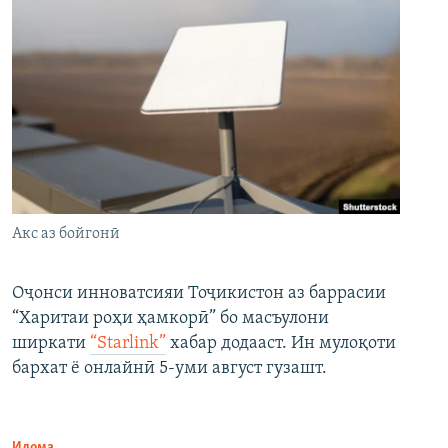
Акс аз бойгонӣ
Оҷонси инноватсияи Тоҷикистон аз баррасии
“Харитаи роҳи ҳамкорӣ” бо масъулони
ширкати
“Starlink”
хабар додааст. Ин мулоқоти
бархат ё онлайнӣ 5-уми август гузашт.
Идома