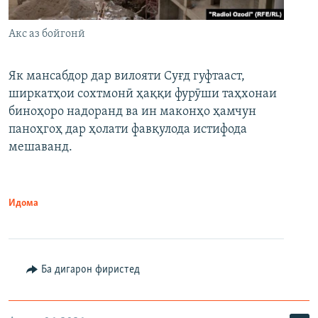
Акс аз бойгонӣ
Як мансабдор дар вилояти Суғд гуфтааст,
ширкатҳои сохтмонӣ ҳаққи фурӯши таҳхонаи
биноҳоро надоранд ва ин маконҳо ҳамчун
паноҳгоҳ дар ҳолати фавқулода истифода
мешаванд.
Идома
Ба дигарон фиристед