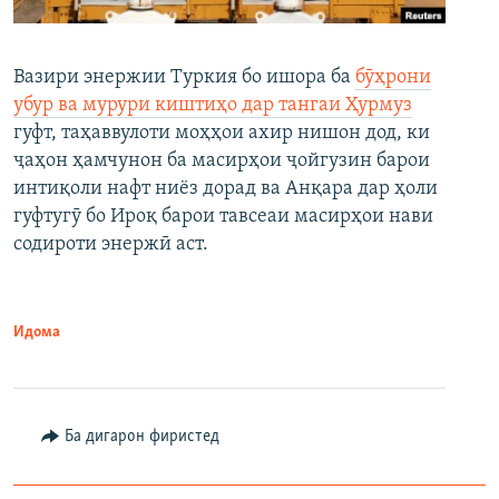
Вазири энержии Туркия бо ишора ба
бӯҳрони
убур ва мурури киштиҳо дар тангаи Ҳурмуз
гуфт, таҳаввулоти моҳҳои ахир нишон дод, ки
ҷаҳон ҳамчунон ба масирҳои ҷойгузин барои
интиқоли нафт ниёз дорад ва Анқара дар ҳоли
гуфтугӯ бо Ироқ барои тавсеаи масирҳои нави
содироти энержӣ аст.
Идома
Ба дигарон фиристед