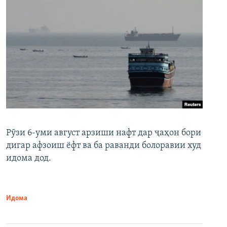
Рӯзи 6-уми август арзиши нафт дар ҷаҳон бори
дигар афзоиш ёфт ва ба раванди болоравии худ
идома дод.
Идома