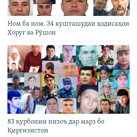
Ном ба ном. 34 кушташудаи ҳодисаҳои
Хоруғ ва Рӯшон
83 қурбонии низоъ дар марз бо
Қирғизистон