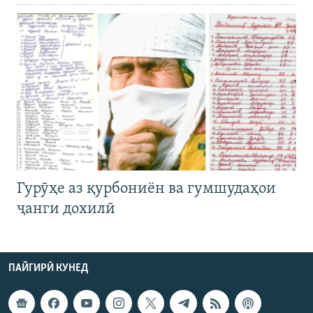
Гурӯҳе аз қурбониён ва гумшудаҳои
ҷанги дохилӣ
ПАЙГИРӢ КУНЕД