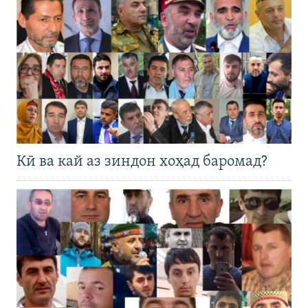
Кӣ ва кай аз зиндон хоҳад баромад?