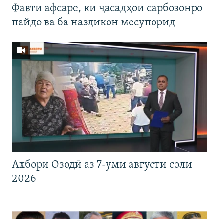
Фавти афсаре, ки ҷасадҳои сарбозонро
пайдо ва ба наздикон месупорид
Ахбори Озодӣ аз 7-уми августи соли
2026