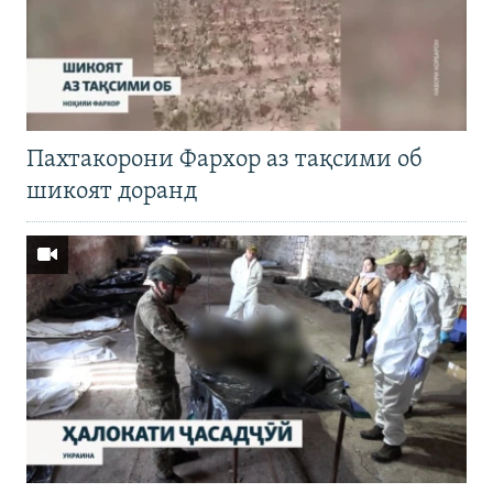
Пахтакорони Фархор аз тақсими об
шикоят доранд