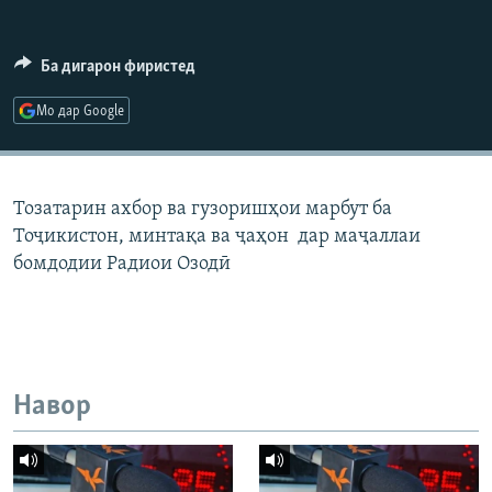
ГУЗОРИШҲОИ РАДИОӢ
Русский
Ба дигарон фиристед
ПАЙГИРӢ КУНЕД
Мо дар Google
Тозатарин ахбор ва гузоришҳои марбут ба
Тоҷикистон, минтақа ва ҷаҳон дар маҷаллаи
Ҳамаи сомонаҳои RFE/RL
бомдодии Радиои Озодӣ
Навор