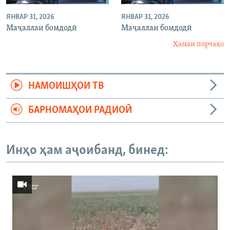
ЯНВАР 31, 2026
ЯНВАР 31, 2026
Маҷаллаи бомдодӣ
Маҷаллаи бомдодӣ
Ҳамаи порчаҳо
НАМОИШҲОИ ТВ
БАРНОМАҲОИ РАДИОӢ
Инҳо ҳам аҷоибанд, бинед: