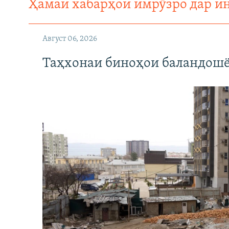
Ҳамаи хабарҳои имрӯзро дар и
Август 06, 2026
Таҳхонаи биноҳои баландошё