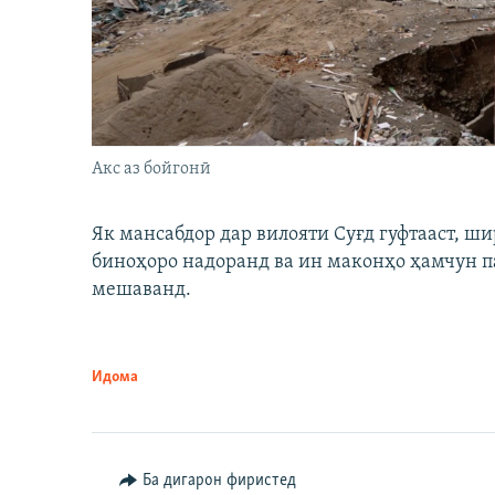
Акс аз бойгонӣ
Як мансабдор дар вилояти Суғд гуфтааст, 
биноҳоро надоранд ва ин маконҳо ҳамчун п
мешаванд.
Идома
Ба дигарон фиристед