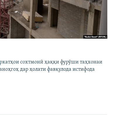
ширкатҳои сохтмонӣ ҳаққи фурӯши таҳхонаи
аноҳгоҳ дар ҳолати фавқулода истифода