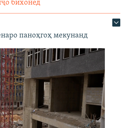
нҷо бихонед
наро паноҳгоҳ мекунанд