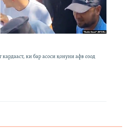
кардааст, ки бар асоси қонуни афв озод