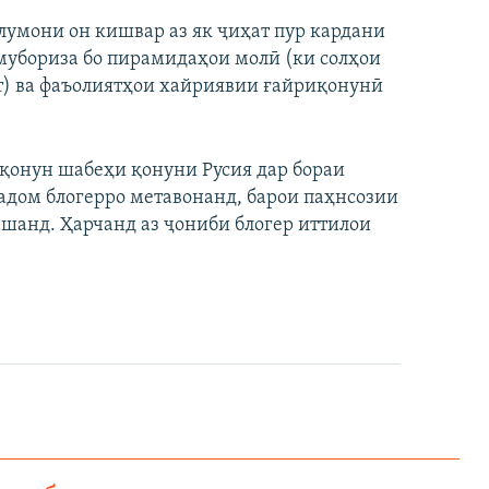
лумони он кишвар аз як ҷиҳат пур кардани
р мубориза бо пирамидаҳои молӣ (ки солҳои
ст) ва фаъолиятҳои хайриявии ғайриқонунӣ
 қонун шабеҳи қонуни Русия дар бораи
кадом блогерро метавонанд, барои паҳнсозии
ашанд. Ҳарчанд аз ҷониби блогер иттилои