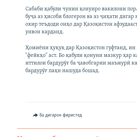
Сабаби қабули чунин қонунро вакилони пор
буҷа аз ҳисоби блогерон ва аз ҷиҳати дига
охир теъдоди онҳо дар Қазоқистон афзудаа
унвон карданд.
Ҳомиёни ҳуқуқ дар Қазоқистон гуфтанд, ин
"фейкҳо" аст. Бо қабули қонуни мазкур ҳар 
иттилои бардурӯғ ба ҷавобгарии маъмурӣ к
бардурӯғ паҳн нашуда бошад.
Ба дигарон фиристед