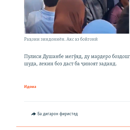
Раҳоии зиндониён. Акс аз бойгонӣ
Пулиси Душанбе мегӯяд, ду мардеро боздошт 
шуда, лекин боз даст ба ҷиноят заданд.
Идома
Ба дигарон фиристед