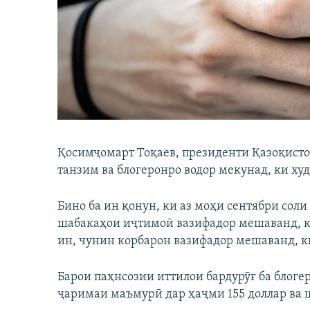
ГУЗОРИШҲОИ РАДИОӢ
Қосимҷомарт Тоқаев, президенти Қазоқисто
танзим ва блогеронро водор мекунад, ки ху
Бино ба ин қонун, ки аз моҳи сентябри сол
шабакаҳои иҷтимоӣ вазифадор мешаванд, ки
ин, чунин корбарон вазифадор мешаванд, к
Барои паҳнсозии иттилои бардурӯғ ба блоге
ҷаримаи маъмурӣ дар ҳаҷми 155 доллар ва 