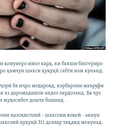
н қонунеро имзо кард, ки бахши блогериро
дро ҳамчун шахси ҳуқуқӣ сабти ном кунанд.
и ҷорӣ ба иҷро медарояд, корбарони маъруфи
 аз даромадашон андоз пардозанд. Ба ҷуз
и муҳосибот дошта бошанд.
рони қазоқистонӣ - шахсони воқеӣ - акнун
шахсонӣ ҳуқуқӣ 311 доллар таҳдид мекунад.