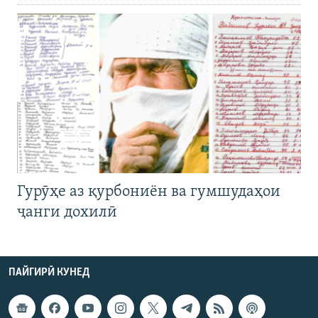
Гурӯҳе аз қурбониён ва гумшудаҳои
ҷанги дохилӣ
ПАЙГИРӢ КУНЕД