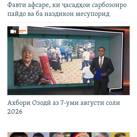
Фавти афсаре, ки ҷасадҳои сарбозонро
пайдо ва ба наздикон месупорид
Ахбори Озодӣ аз 7-уми августи соли
2026