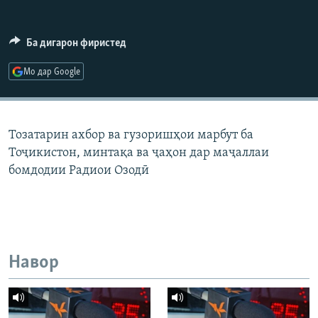
ГУЗОРИШҲОИ РАДИОӢ
Русский
Ба дигарон фиристед
ПАЙГИРӢ КУНЕД
Мо дар Google
Тозатарин ахбор ва гузоришҳои марбут ба
Тоҷикистон, минтақа ва ҷаҳон дар маҷаллаи
Ҳамаи сомонаҳои RFE/RL
бомдодии Радиои Озодӣ
Навор