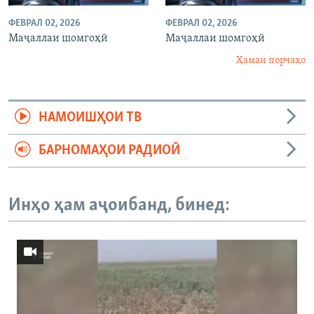
ФЕВРАЛ 02, 2026
ФЕВРАЛ 02, 2026
Маҷаллаи шомгоҳӣ
Маҷаллаи шомгоҳӣ
Ҳамаи порчаҳо
НАМОИШҲОИ ТВ
БАРНОМАҲОИ РАДИОӢ
Инҳо ҳам аҷоибанд, бинед: