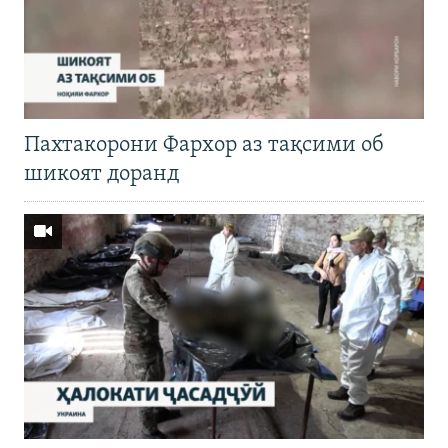
Пахтакорони Фархор аз тақсими об
шикоят доранд