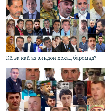
Кӣ ва кай аз зиндон хоҳад баромад?