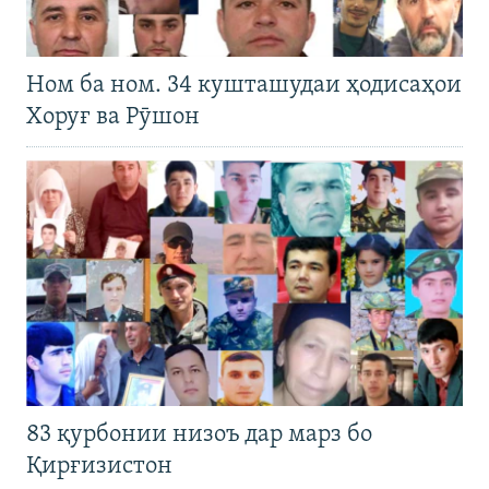
Ном ба ном. 34 кушташудаи ҳодисаҳои
Хоруғ ва Рӯшон
83 қурбонии низоъ дар марз бо
Қирғизистон