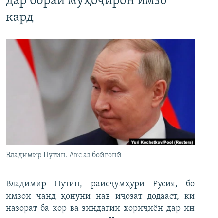
дар бораи муҳоҷирон имзо
кард
Владимир Путин. Акс аз бойгонӣ
Владимир Путин, раисҷумҳури Русия, бо
имзои чанд қонуни нав иҷозат додааст, ки
назорат ба кор ва зиндагии хориҷиён дар ин