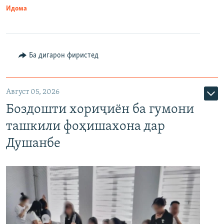
Идома
Ба дигарон фиристед
Август 05, 2026
Боздошти хориҷиён ба гумони
ташкили фоҳишахона дар
Душанбе