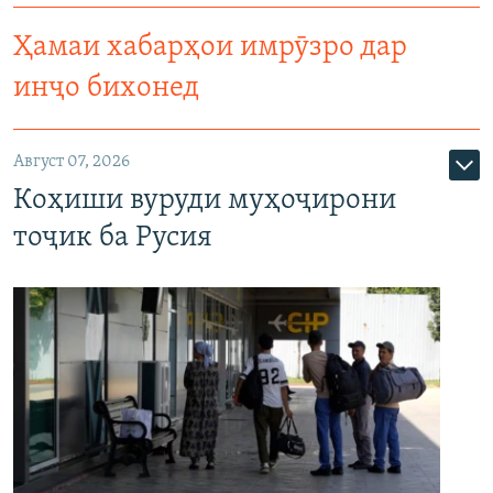
Ҳамаи хабарҳои имрӯзро дар
инҷо бихонед
Август 07, 2026
Коҳиши вуруди муҳоҷирони
тоҷик ба Русия