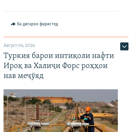
Ба дигарон фиристед
Август 06, 2026
Туркия барои интиқоли нафти
Ироқ ва Халиҷи Форс роҳҳои
нав меҷӯяд