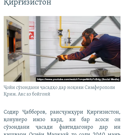
Қирғизистон
Ҷойи сӯзондани ҷасадҳо дар ноҳияи Симферополи
Қрим. Акс аз бойгонӣ
Содир Ҷабборов, раисҷумҳури Қирғизистон,
қонунеро имзо кард, ки бар асоси он
сӯзондани ҷасади фавтидагонро дар ин
кишвари Осиёи Марказӣ то соли 2040 манъ