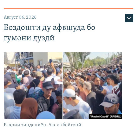
Август 06, 2026
Боздошти ду афвшуда бо
гумони дуздӣ
Раҳоии зиндониён. Акс аз бойгонӣ