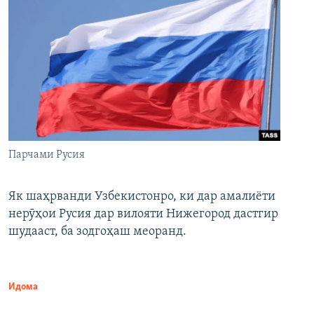
Парчами Русия
Як шаҳрванди Узбекистонро, ки дар амалиёти
нерӯҳои Русия дар вилояти Нижегород дастгир
шудааст, ба зодгоҳаш меоранд.
Идома