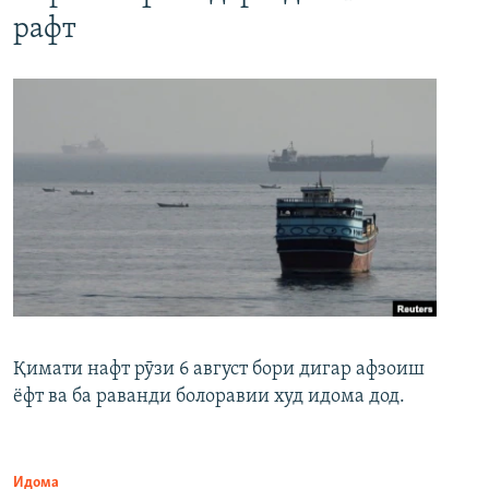
рафт
Қимати нафт рӯзи 6 август бори дигар афзоиш
ёфт ва ба раванди болоравии худ идома дод.
Идома