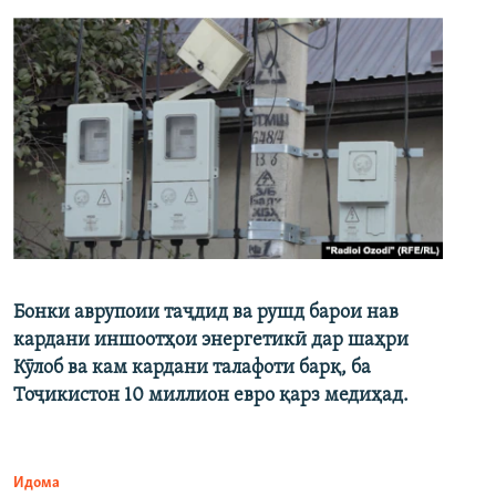
Бонки аврупоии таҷдид ва рушд барои нав
кардани иншоотҳои энергетикӣ дар шаҳри
Кӯлоб ва кам кардани талафоти барқ, ба
Тоҷикистон 10 миллион евро қарз медиҳад.
Идома