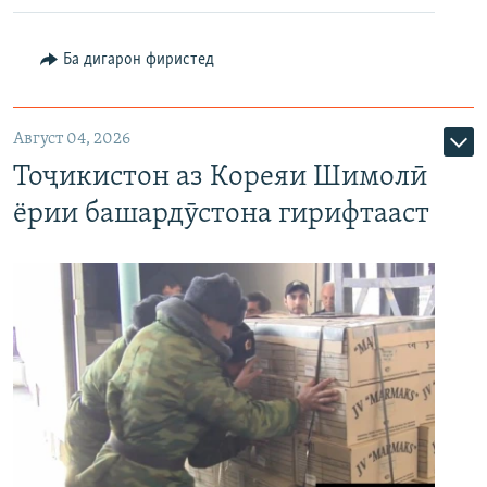
Ба дигарон фиристед
Август 04, 2026
Тоҷикистон аз Кореяи Шимолӣ
ёрии башардӯстона гирифтааст