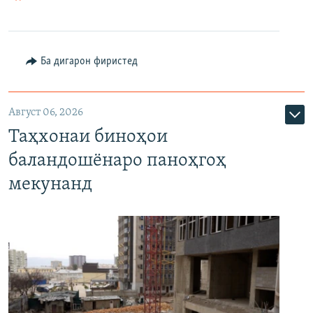
Ба дигарон фиристед
Август 06, 2026
Таҳхонаи биноҳои
баландошёнаро паноҳгоҳ
мекунанд