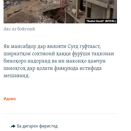
Акс аз бойгонӣ
Як мансабдор дар вилояти Суғд гуфтааст,
ширкатҳои сохтмонӣ ҳаққи фурӯши таҳхонаи
биноҳоро надоранд ва ин маконҳо ҳамчун
паноҳгоҳ дар ҳолати фавқулода истифода
мешаванд.
Идома
Ба дигарон фиристед