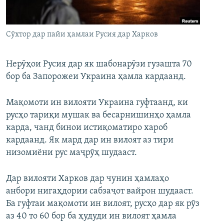
ГУЗОРИШҲОИ РАДИОӢ
Русский
Сӯхтор дар пайи ҳамлаи Русия дар Харков
ПАЙГИРӢ КУНЕД
Нерӯҳои Русия дар як шабонарӯзи гузашта 70
бор ба Запорожеи Украина ҳамла кардаанд.
Мақомоти ин вилояти Украина гуфтаанд, ки
Ҳамаи сомонаҳои RFE/RL
русҳо тариқи мушак ва бесарнишинҳо ҳамла
карда, чанд бинои истиқоматиро хароб
кардаанд. Як мард дар ин вилоят аз тири
низомиёни рус маҷрӯҳ шудааст.
Дар вилояти Харков дар чунин ҳамлаҳо
анбори нигаҳдории сабзаҷот вайрон шудааст.
Ба гуфтаи мақомоти ин вилоят, русҳо дар як рӯз
аз 40 то 60 бор ба ҳудуди ин вилоят ҳамла