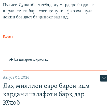
Пулиси Душанбе мегӯяд, ду мардеро боздошт
кардааст, ки бар асоси қонуни афв озод шуда,
лекин боз даст ба ҷиноят заданд.
Идома
Ба дигарон фиристед
Август 06, 2026
Даҳ миллион евро барои кам
кардани талафоти барқ дар
Кӯлоб