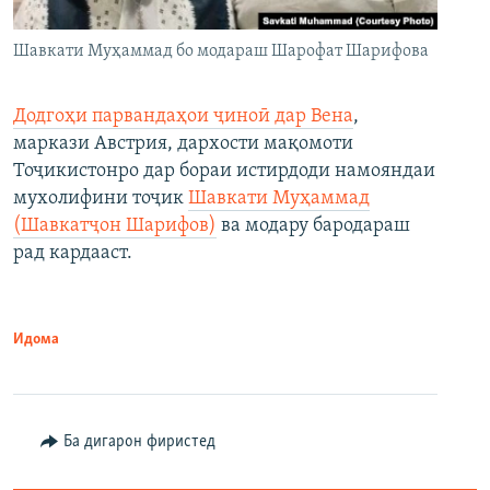
Шавкати Муҳаммад бо модараш Шарофат Шарифова
Додгоҳи парвандаҳои ҷиноӣ дар Вена
,
маркази Австрия, дархости мақомоти
Тоҷикистонро дар бораи истирдоди намояндаи
мухолифини тоҷик
Шавкати Муҳаммад
(Шавкатҷон Шарифов)
ва модару бародараш
рад кардааст.
Идома
Ба дигарон фиристед