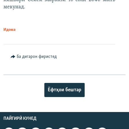
мекунад.
Идома
Ба дигарон фиристед
Ёфтҳои бештар
ПАЙГИРӢ КУНЕД