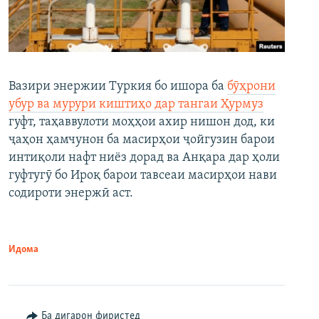
Вазири энержии Туркия бо ишора ба
бӯҳрони
убур ва мурури киштиҳо дар тангаи Ҳурмуз
гуфт, таҳаввулоти моҳҳои ахир нишон дод, ки
ҷаҳон ҳамчунон ба масирҳои ҷойгузин барои
интиқоли нафт ниёз дорад ва Анқара дар ҳоли
гуфтугӯ бо Ироқ барои тавсеаи масирҳои нави
содироти энержӣ аст.
Идома
Ба дигарон фиристед