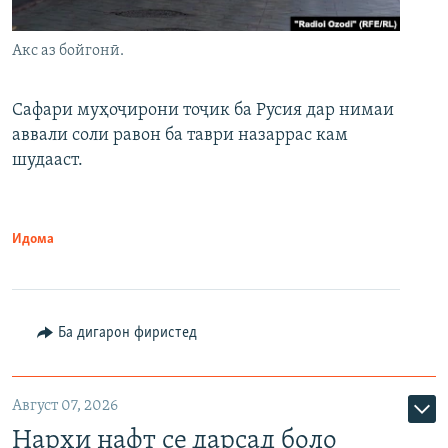
Акс аз бойгонӣ.
Сафари муҳоҷирони тоҷик ба Русия дар нимаи
аввали соли равон ба таври назаррас кам
шудааст.
Идома
Ба дигарон фиристед
Август 07, 2026
Нархи нафт се дарсад боло