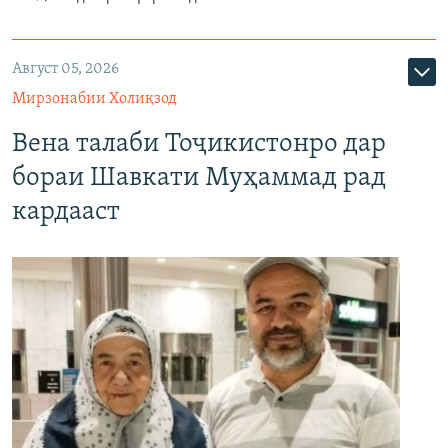
Август 05, 2026
Мирзонабии Холиқзод
Вена талаби Тоҷикистонро дар
бораи Шавкати Муҳаммад рад
кардааст