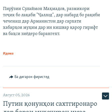
Пирӯзии Сулаймон Маҳмадов, размикори
360p
тоҷик бо лақаби "Ҷаллод", дар набард бо рақиби
480p
Auto
240p
360p
480p
чеченаш дар Арманистон дар сархати
720p
хабарҳои муҳим дар ин кишвар қарор гирифт
720p
1080p
ва баҳси зиёдеро барангехт.
1080p
Идома
Ба дигарон фиристед
Август 05, 2026
Путин қонунҳои сахтгиронаро