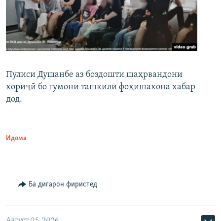
Пулиси Душанбе аз боздошти шаҳрвандони
хориҷӣ бо гумони ташкили фоҳишахона хабар
дод.
Идома
Ба дигарон фиристед
Август 05, 2026