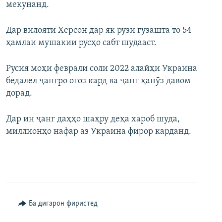
мекунанд.
Дар вилояти Херсон дар як рӯзи гузашта то 54
ҳамлаи мушакии русҳо сабт шудааст.
Русия моҳи феврали соли 2022 алайҳи Украина
бедалел ҷангро оғоз кард ва ҷанг ҳанӯз давом
дорад.
Дар ин ҷанг даҳҳо шаҳру деҳа хароб шуда,
миллионҳо нафар аз Украина фирор карданд.
Ба дигарон фиристед