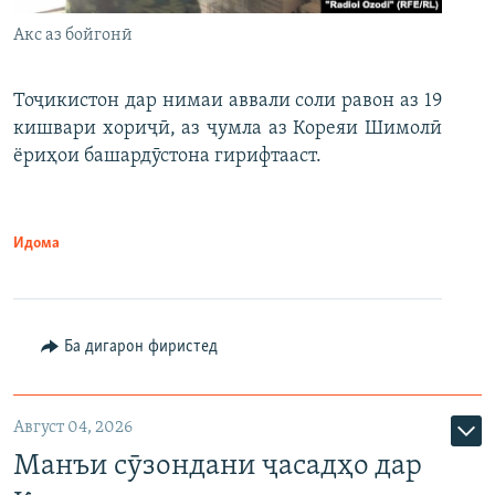
Акс аз бойгонӣ
Тоҷикистон дар нимаи аввали соли равон аз 19
кишвари хориҷӣ, аз ҷумла аз Кореяи Шимолӣ
ёриҳои башардӯстона гирифтааст.
Идома
Ба дигарон фиристед
Август 04, 2026
Манъи сӯзондани ҷасадҳо дар