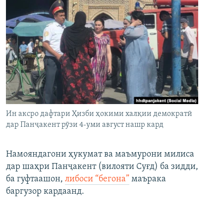
Ин аксро дафтари Ҳизби ҳокими халқии демократӣ
дар Панҷакент рӯзи 4-уми август нашр кард
Намояндагони ҳукумат ва маъмурони милиса
дар шаҳри Панҷакент (вилояти Суғд) ба зидди,
ба гуфтаашон,
либоси “бегона”
маърака
баргузор кардаанд.