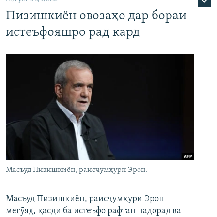
Пизишкиён овозаҳо дар бораи
истеъфояшро рад кард
Масъуд Пизишкиён, раисҷумҳури Эрон.
Масъуд Пизишкиён, раисҷумҳури Эрон
мегӯяд, қасди ба истеъфо рафтан надорад ва