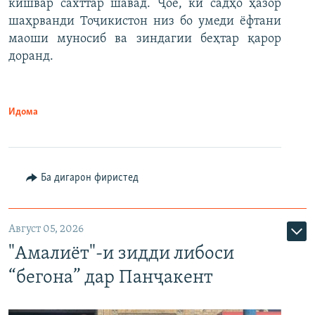
кишвар сахттар шавад. Ҷое, ки садҳо ҳазор
шаҳрванди Тоҷикистон низ бо умеди ёфтани
маоши муносиб ва зиндагии беҳтар қарор
доранд.
Идома
Ба дигарон фиристед
Август 05, 2026
"Амалиёт"-и зидди либоси
“бегона” дар Панҷакент