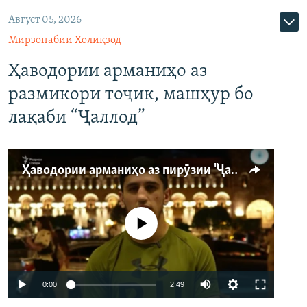
Август 05, 2026
Мирзонабии Холиқзод
Ҳаводории арманиҳо аз
размикори тоҷик, машҳур бо
лақаби “Ҷаллод”
Ҳаводории арманиҳо аз пирӯзии "Ҷаллод"-и тоҷик
Феълан кор намекунад
Auto
0:00
2:49
240p