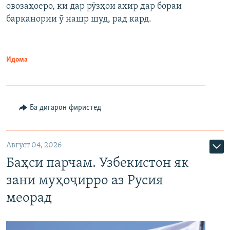
овозаҳоеро, ки дар рӯзҳои ахир дар бораи
барканории ӯ нашр шуд, рад кард.
Идома
Ба дигарон фиристед
Август 04, 2026
Баҳси парчам. Узбекистон як
зани муҳоҷирро аз Русия
меорад