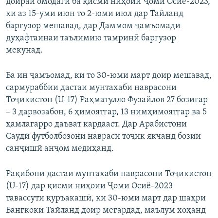
доираи омодагӣ ба қисми ниҳоии Ҷоми Осиё-2023,
ки аз 15-уми июн то 2-юми июл дар Тайланд
баргузор мешавад, дар Даммом ҷамъомади
дуҳафтаинаи таълимию тамринӣ баргузор
мекунад.
Ба ин ҷамъомад, ки то 30-юми март доир мешавад,
сармураббии дастаи мунтахаби наврасони
Тоҷикистон (U-17) Раҳматулло Фузайлов 27 бозигар
– 3 дарвозабон, 6 ҳимоятгар, 13 нимҳимоятгар ва 5
ҳамлагарро даъват кардааст. Дар Арабистони
Саудӣ футболбозони навраси тоҷик якчанд бозии
санҷишӣ анҷом медиҳанд.
Рақибони дастаи мунтахаби наврасони Тоҷикистон
(U-17) дар қисми ниҳоии Ҷоми Осиё-2023
тавассути қуръакашӣ, ки 30-юми март дар шаҳри
Бангкоки Тайланд доир мегардад, маълум хоҳанд