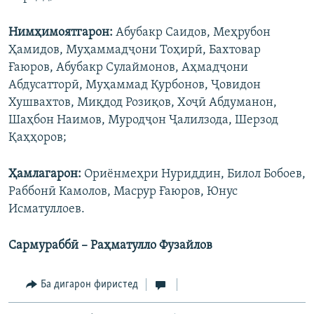
Нимҳимоятгарон:
Абубакр Саидов, Меҳрубон
Ҳамидов, Муҳаммадҷони Тоҳирӣ, Бахтовар
Ғаюров, Абубакр Сулаймонов, Аҳмадҷони
Абдусатторӣ, Муҳаммад Қурбонов, Ҷовидон
Хушвахтов, Миқдод Розиқов, Хоҷӣ Абдуманон,
Шаҳбон Наимов, Муродҷон Ҷалилзода, Шерзод
Қаҳҳоров;
Ҳамлагарон:
Ориёнмеҳри Нуриддин, Билол Бобоев,
Раббонӣ Камолов, Масрур Ғаюров, Юнус
Исматуллоев.
Сармураббӣ
– Раҳматулло Фузайлов
Ба дигарон фиристед