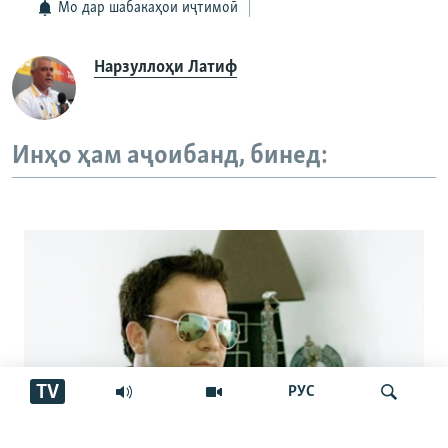
Мо дар шабакаҳои иҷтимоӣ
Нарзуллоҳи Латиф
Инҳо ҳам аҷоибанд, бинед:
TV
РУС