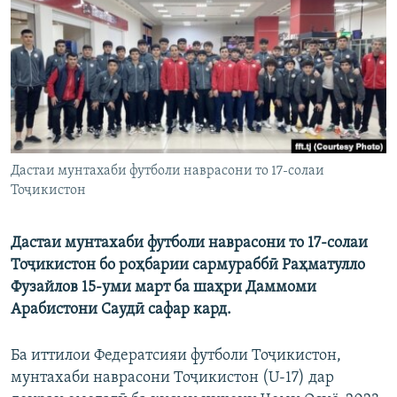
ГУЗОРИШҲОИ РАДИОӢ
Русский
ПАЙГИРӢ КУНЕД
Дастаи мунтахаби футболи наврасони то 17-солаи
Тоҷикистон
Ҳамаи сомонаҳои RFE/RL
Дастаи мунтахаби футболи наврасони то 17-солаи
Тоҷикистон бо роҳбарии сармураббӣ Раҳматулло
Фузайлов 15-уми март ба шаҳри Даммоми
Арабистони Саудӣ сафар кард.
Ба иттилои Федератсияи футболи Тоҷикистон,
мунтахаби наврасони Тоҷикистон (U-17) дар