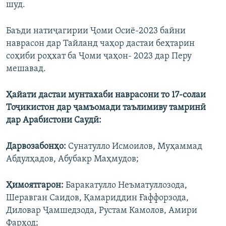
шуд.
Баъди натиҷагирии Ҷоми Осиё-2023 байни
наврасон дар Тайланд чаҳор дастаи беҳтарин
соҳиби роҳхат ба Ҷоми ҷаҳон- 2023 дар Перу
мешавад.
Ҳайати дастаи мунтахаби наврасони то 17-солаи
Тоҷикистон дар ҷамъомади таълимиву тамринӣ
дар Арабистони Саудӣ:
Дарвозабонҳо:
Сунатулло Исмоилов, Муҳаммад
Абдулҳадов, Абубакр Маҳмудов;
Ҳимоятгарон:
Баракатулло Неъматуллозода,
Шеравган Саидов, Қамариддин Ғаффорзода,
Диловар Ҷамшедзода, Рустам Камолов, Амири
Фарҳод;