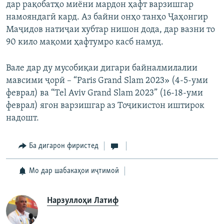
дар рақобатҳо миёни мардон ҳафт варзишгар
намояндагӣ кард. Аз байни онҳо танҳо Ҷаҳонгир
Маҷидов натиҷаи хубтар нишон дода, дар вазни то
90 кило мақоми ҳафтумро касб намуд.
Вале дар ду мусобиқаи дигари байналмилалии
мавсими ҷорӣ – “Paris Grand Slam 2023» (4-5-уми
феврал) ва “Tel Aviv Grand Slam 2023” (16-18-уми
феврал) ягон варзишгар аз Тоҷикистон иштирок
надошт.
Ба дигарон фиристед
Мо дар шабакаҳои иҷтимоӣ
Нарзуллоҳи Латиф