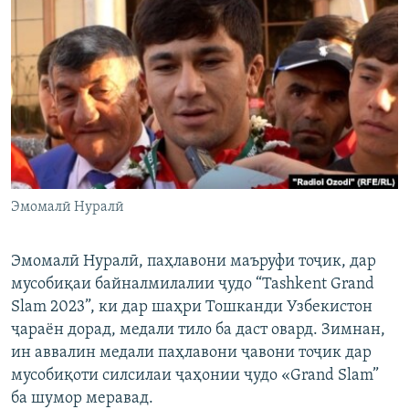
ГУЗОРИШҲОИ РАДИОӢ
Русский
ПАЙГИРӢ КУНЕД
Ҳамаи сомонаҳои RFE/RL
Эмомалӣ Нуралӣ
Эмомалӣ Нуралӣ, паҳлавони маъруфи тоҷик, дар
мусобиқаи байналмилалии ҷудо “Tashkent Grand
Slam 2023”, ки дар шаҳри Тошканди Узбекистон
ҷараён дорад, медали тило ба даст овард. Зимнан,
ин аввалин медали паҳлавони ҷавони тоҷик дар
мусобиқоти силсилаи ҷаҳонии ҷудо «Grand Slam”
ба шумор меравад.