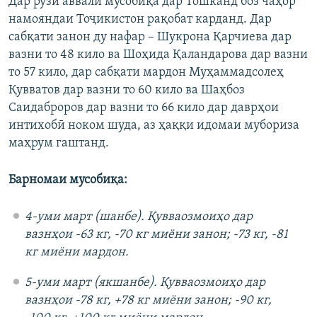
Дар рӯзи аввали мусобиқа дар Тошканд боз чаҳор
намояндаи Тоҷикистон рақобат карданд. Дар
сабқати занон ду нафар – Шукрона Қарчиева дар
вазни то 48 кило ва Шоҳида Қаландарова дар вазни
то 57 кило, дар сабқати мардон Муҳаммадсолеҳ
Қувватов дар вазни то 60 кило ва Шаҳбоз
Саидаброров дар вазни то 66 кило дар даврҳои
интихобӣ ноком шуда, аз ҳаққи идомаи мубориза
маҳрум гаштанд.
Барномаи мусобиқа:
4-уми март (шанбе). Қувваозмоиҳо дар
вазнҳои -63 кг, -70 кг миёни занон; -73 кг, -81
кг миёни мардон.
5-уми март (якшанбе). Қувваозмоиҳо дар
вазнҳои -78 кг, +78 кг миёни занон; -90 кг,