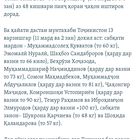
зан) аз 48 кишвари панҷ қораи ҷаҳон иштирок
дорад.
Ба ҳайати дастаи мунтахаби Тоҷикистон 13
варзишгар (11 мард ва 2 зан) дохил аст: сабқати
мардон - Муҳаммадсолеҳ Қувватов (то 60 кг),
Эмомалӣ Нуралӣ, Шаҳбоз Саидаброров (ҳарду дар
вазни то 66 кило), Беҳрӯзи Хоҷазода,
Муҳаммадшариф Наҷмиддинов (ҳарду дар вазни
то 73 кг), Сомон Маҳмадбеков, Муҳаммадҷон
Абдуҷалилов (ҳарду дар вазни то 81 кг), Ҷаҳонгир
Маҷидов, Комроншоҳи Устопириён (ҳарду дар
вазни то 90 кг), Темур Раҳимов ва Иброҳимҷон
Элмуродов (ҳарду дар вазни +100 кг), сабқати
занон– Шукрона Қарчиева (то 48 кг) ва Шоҳида
Қаландарова (то 57 кг).