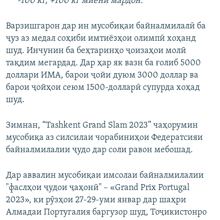
-100 кг, +100 кг миёни мардон.
Варзишгарон дар ин мусобиқаи байналмилалӣ ба
ҷуз аз медал соҳиби имтиёзҳои олимпӣ хоҳанд
шуд. Инчунин ба беҳтаринҳо ҷоизаҳои молӣ
тақдим мегардад. Дар ҳар як вазн ба ғолиб 5000
доллари ИМА, барои ҷойи дуюм 3000 доллар ва
барои ҷойҳои сеюм 1500-долларӣ супурда хоҳад
шуд.
Зимнан, “Tashkent Grand Slam 2023” чаҳорумин
мусобиқа аз силсилаи чорабиниҳои Федератсияи
байналмилалии ҷудо дар соли равон мебошад.
Дар аввалин мусобиқаи имсолаи байналмилалии
"фаслҳои ҷудои ҷаҳонӣ" – «Grand Prix Portugal
2023», ки рӯзҳои 27-29-уми январ дар шаҳри
Алмадаи Португалия баргузор шуд, Тоҷикистонро