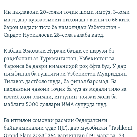
Ин паҳлавони 20-солаи тоҷик шоми имрӯз, 3-юми
март, дар қувваозмоии ниҳоӣ дар вазни то 66 кило
барои медали тило ба намояндаи Узбекистон –
Сардор Нуриллоеви 28-сола ғалаба кард.
Қаблан Эмомалӣ Нуралӣ баъдӣ се пирӯзӣ ба
рақибонаш аз Туркманистон, Узбекистон ва
Фаронса ба даври ниманиҳоӣ роҳ ёфта буд. Ӯ дар
нимфинал ба гуштигири Узбекистон Муҳриддин
Тилавов дастболо шуда, ба финал баромад. Ба
паҳлавони ҷавони тоҷик ба ҷуз аз медали тило ва
имтиёзҳои олимпӣ, инчунин ҷоизаи молӣ ба
маблағи 5000 доллари ИМА супурда шуд.
Ба иттилои сомонаи расмии Федератсияи
байналмилалии ҷудо (IJF), дар мусобиқаи “Tashkent
Grand Slam 2023” 364 варзишгар (191 мард ва 173