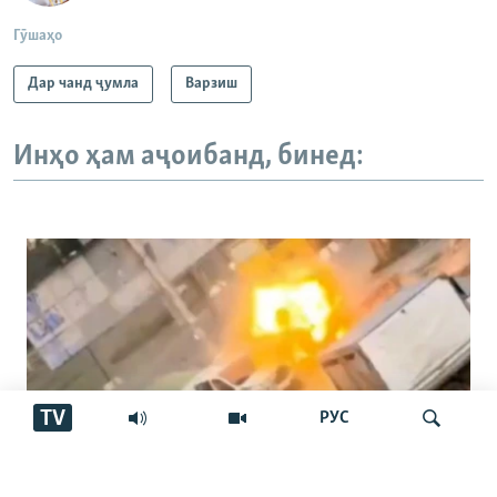
Гӯшаҳо
Дар чанд ҷумла
Варзиш
Инҳо ҳам аҷоибанд, бинед:
TV
РУС