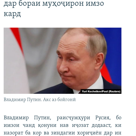
дар бораи муҳоҷирон имзо
кард
Владимир Путин. Акс аз бойгонӣ
Владимир Путин, раисҷумҳури Русия, бо
имзои чанд қонуни нав иҷозат додааст, ки
назорат ба кор ва зиндагии хориҷиён дар ин