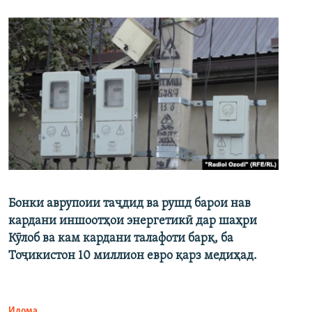
Бонки аврупоии таҷдид ва рушд барои нав
кардани иншоотҳои энергетикӣ дар шаҳри
Кӯлоб ва кам кардани талафоти барқ, ба
Тоҷикистон 10 миллион евро қарз медиҳад.
Идома