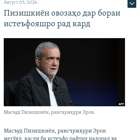
Август 05, 2026
Пизишкиён овозаҳо дар бораи
истеъфояшро рад кард
Масъуд Пизишкиён, раисҷумҳури Эрон.
Масъуд Пизишкиён, раисҷумҳури Эрон
мегӯяд, қасди ба истеъфо рафтан надорад ва