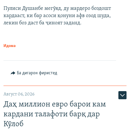
Пулиси Душанбе мегӯяд, ду мардеро боздошт
кардааст, ки бар асоси қонуни афв озод шуда,
лекин боз даст ба ҷиноят заданд.
Идома
Ба дигарон фиристед
Август 06, 2026
Даҳ миллион евро барои кам
кардани талафоти барқ дар
Кӯлоб