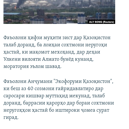
ГУЗОРИШҲОИ РАДИОӢ
Русский
ПАЙГИРӢ КУНЕД
Фаъолони ҳифзи муҳити зист дар Қазоқистон
талаб доранд, ба лоиҳаи сохтмони неругоҳи
ҳастаӣ, ки мақомот мехоҳанд, дар деҳаи
Улкени вилояти Алмато бунёд кунанд,
Ҳамаи сомонаҳои RFE/RL
моратория эълом шавад.
Фаъолони Анҷумани "Экофоруми Қазоқистон",
ки беш аз 40 созмони ғайридавлатиро дар
саросари кишвар муттаҳид мекунад, талаб
доранд, баррасии қарорҳо дар бораи сохтмони
неругоҳҳои ҳастаӣ бо иштироки ҷомеа сурат
гирад.