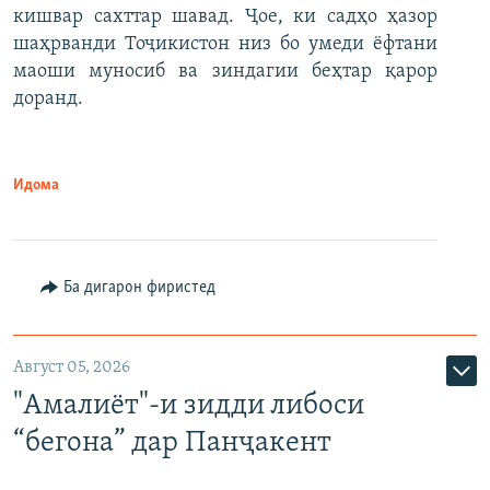
кишвар сахттар шавад. Ҷое, ки садҳо ҳазор
шаҳрванди Тоҷикистон низ бо умеди ёфтани
маоши муносиб ва зиндагии беҳтар қарор
доранд.
Идома
Ба дигарон фиристед
Август 05, 2026
"Амалиёт"-и зидди либоси
“бегона” дар Панҷакент