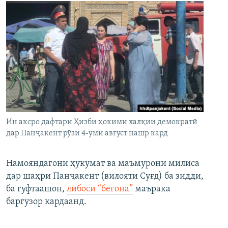
Ин аксро дафтари Ҳизби ҳокими халқии демократӣ
дар Панҷакент рӯзи 4-уми август нашр кард
Намояндагони ҳукумат ва маъмурони милиса
дар шаҳри Панҷакент (вилояти Суғд) ба зидди,
ба гуфтаашон,
либоси “бегона”
маърака
баргузор кардаанд.