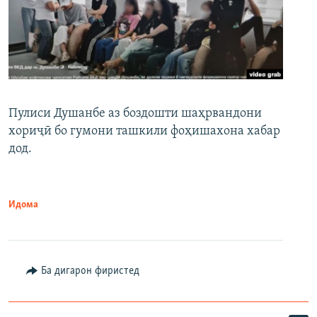
Пулиси Душанбе аз боздошти шаҳрвандони
хориҷӣ бо гумони ташкили фоҳишахона хабар
дод.
Идома
Ба дигарон фиристед