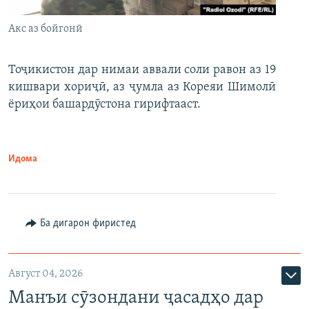
Акс аз бойгонӣ
Тоҷикистон дар нимаи аввали соли равон аз 19
кишвари хориҷӣ, аз ҷумла аз Кореяи Шимолӣ
ёриҳои башардӯстона гирифтааст.
Идома
Ба дигарон фиристед
Август 04, 2026
Манъи сӯзондани ҷасадҳо дар