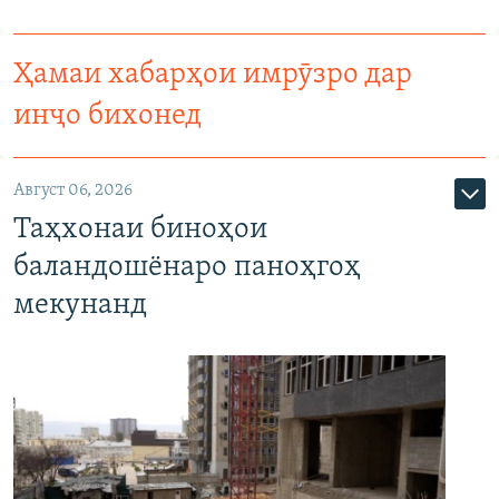
Ҳамаи хабарҳои имрӯзро дар
инҷо бихонед
Август 06, 2026
Таҳхонаи биноҳои
баландошёнаро паноҳгоҳ
мекунанд