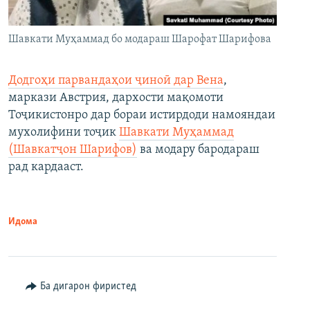
Шавкати Муҳаммад бо модараш Шарофат Шарифова
Додгоҳи парвандаҳои ҷиноӣ дар Вена
,
маркази Австрия, дархости мақомоти
Тоҷикистонро дар бораи истирдоди намояндаи
мухолифини тоҷик
Шавкати Муҳаммад
(Шавкатҷон Шарифов)
ва модару бародараш
рад кардааст.
Идома
Ба дигарон фиристед