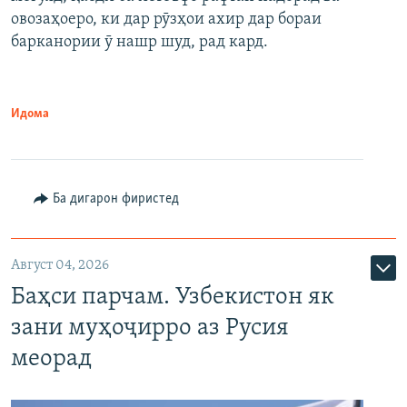
овозаҳоеро, ки дар рӯзҳои ахир дар бораи
барканории ӯ нашр шуд, рад кард.
Идома
Ба дигарон фиристед
Август 04, 2026
Баҳси парчам. Узбекистон як
зани муҳоҷирро аз Русия
меорад