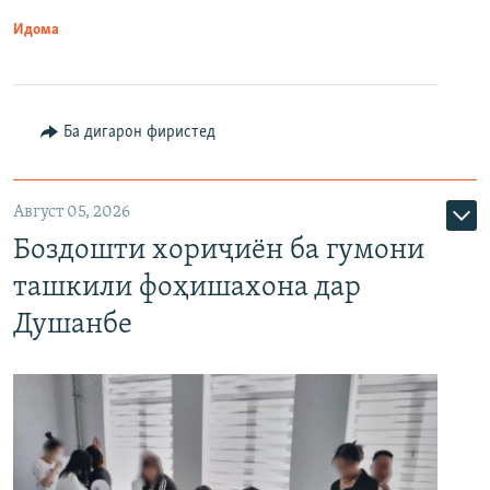
Идома
Ба дигарон фиристед
Август 05, 2026
Боздошти хориҷиён ба гумони
ташкили фоҳишахона дар
Душанбе