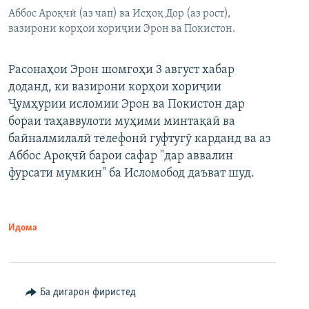
Аббос Ароқчӣ (аз чап) ва Исҳоқ Дор (аз рост),
вазирони корҳои хориҷии Эрон ва Покистон.
Расонаҳои Эрон шомгоҳи 3 август хабар
доданд, ки вазирони корҳои хориҷии
Ҷумҳурии исломии Эрон ва Покистон дар
бораи таҳаввулоти муҳими минтақаӣ ва
байналмилалӣ телефонӣ гуфтугӯ карданд ва аз
Аббос Ароқчӣ барои сафар "дар аввалин
фурсати мумкин" ба Исломобод даъват шуд.
Идома
Ба дигарон фиристед