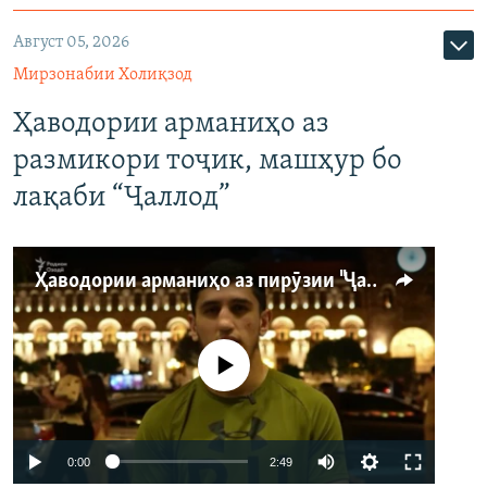
Август 05, 2026
Мирзонабии Холиқзод
Ҳаводории арманиҳо аз
размикори тоҷик, машҳур бо
лақаби “Ҷаллод”
Ҳаводории арманиҳо аз пирӯзии "Ҷаллод"-и тоҷик
Феълан кор намекунад
Auto
0:00
2:49