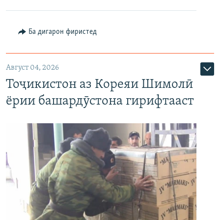
Ба дигарон фиристед
Август 04, 2026
Тоҷикистон аз Кореяи Шимолӣ
ёрии башардӯстона гирифтааст