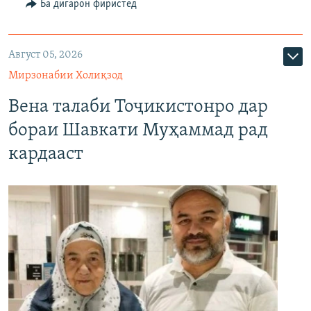
Ба дигарон фиристед
Август 05, 2026
Мирзонабии Холиқзод
Вена талаби Тоҷикистонро дар
бораи Шавкати Муҳаммад рад
кардааст