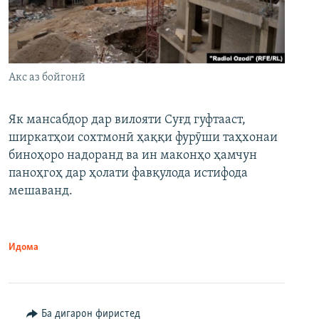
Акс аз бойгонӣ
Як мансабдор дар вилояти Суғд гуфтааст,
ширкатҳои сохтмонӣ ҳаққи фурӯши таҳхонаи
биноҳоро надоранд ва ин маконҳо ҳамчун
паноҳгоҳ дар ҳолати фавқулода истифода
мешаванд.
Идома
Ба дигарон фиристед