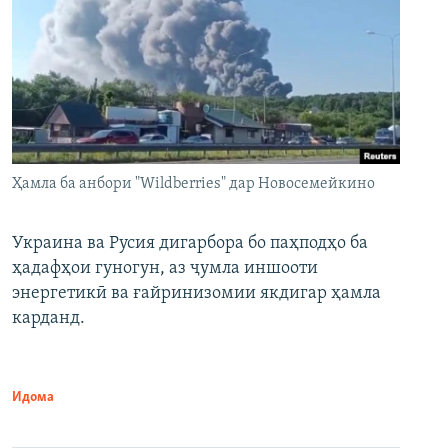
Ҳамла ба анбори "Wildberries" дар Новосемейкино
Украина ва Русия дигарбора бо паҳподҳо ба
ҳадафҳои гуногун, аз ҷумла иншооти
энергетикӣ ва ғайринизомии якдигар ҳамла
карданд.
Идома