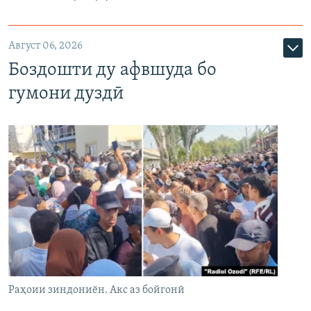
Август 06, 2026
Боздошти ду афвшуда бо
гумони дуздӣ
Раҳоии зиндониён. Акс аз бойгонӣ