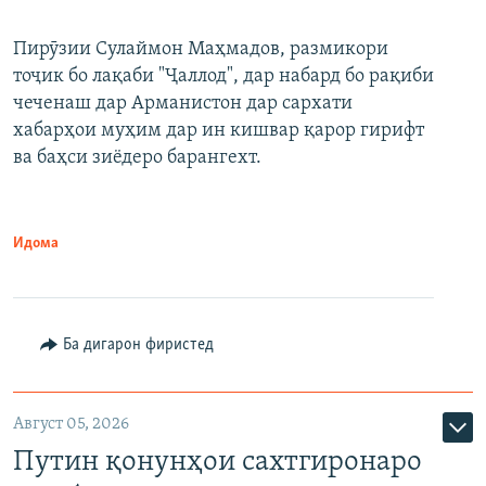
240p
Пирӯзии Сулаймон Маҳмадов, размикори
360p
тоҷик бо лақаби "Ҷаллод", дар набард бо рақиби
480p
Auto
240p
360p
480p
чеченаш дар Арманистон дар сархати
720p
хабарҳои муҳим дар ин кишвар қарор гирифт
720p
1080p
ва баҳси зиёдеро барангехт.
1080p
Идома
Ба дигарон фиристед
Август 05, 2026
Путин қонунҳои сахтгиронаро