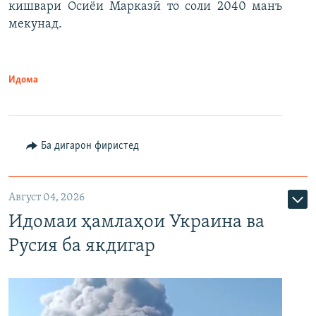
кишвари Осиёи Марказӣ то соли 2040 манъ
мекунад.
Идома
Ба дигарон фиристед
Август 04, 2026
Идомаи ҳамлаҳои Украина ва
Русия ба якдигар