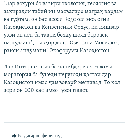
"Дар вохӯрӣ бо вазири экология, геология ва
захираҳои табиӣ ин масъаларо матраҳ кардам
ва гуфтам, он бар асоси Кодекси экологии
Қазоқистон ва Конвенсияи Орхус, ки кишвар
узви он аст, ба таври бояду шояд баррасӣ
нашудааст", - изҳор дошт Светлана Могилюк,
раиси анҷумани “Экофоруми Қазоқистон”.
Дар Интернет низ ба ҷонибдорӣ аз эъломи
моратория ба бунёди неругоҳи ҳастаӣ дар
Қазоқистон имзо ҷамъоварӣ мешавад. То ҳол
зери он 600 кас имзо гузоштааст.​
Ба дигарон фиристед