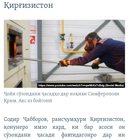
Қирғизистон
Ҷойи сӯзондани ҷасадҳо дар ноҳияи Симферополи
Қрим. Акс аз бойгонӣ
Содир Ҷабборов, раисҷумҳури Қирғизистон,
қонунеро имзо кард, ки бар асоси он
сӯзондани ҷасади фавтидагонро дар ин