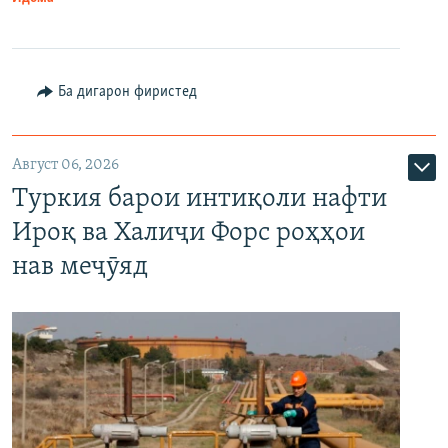
Ба дигарон фиристед
Август 06, 2026
Туркия барои интиқоли нафти
Ироқ ва Халиҷи Форс роҳҳои
нав меҷӯяд