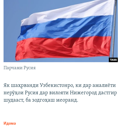
Парчами Русия
Як шаҳрванди Узбекистонро, ки дар амалиёти
нерӯҳои Русия дар вилояти Нижегород дастгир
шудааст, ба зодгоҳаш меоранд.
Идома