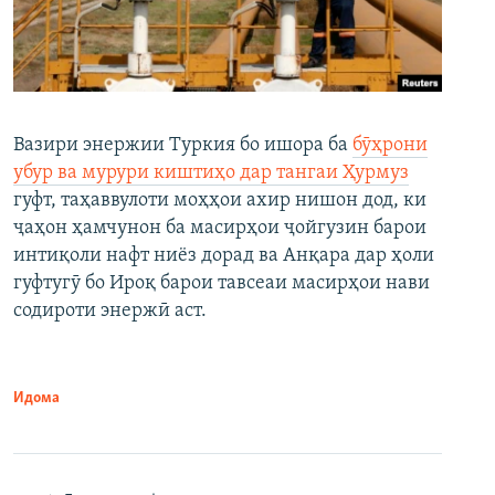
Вазири энержии Туркия бо ишора ба
бӯҳрони
убур ва мурури киштиҳо дар тангаи Ҳурмуз
гуфт, таҳаввулоти моҳҳои ахир нишон дод, ки
ҷаҳон ҳамчунон ба масирҳои ҷойгузин барои
интиқоли нафт ниёз дорад ва Анқара дар ҳоли
гуфтугӯ бо Ироқ барои тавсеаи масирҳои нави
содироти энержӣ аст.
Идома