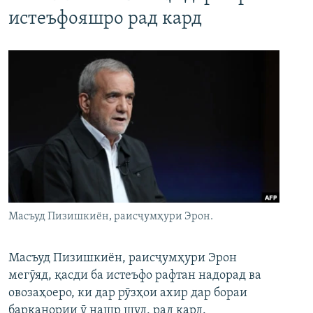
истеъфояшро рад кард
Масъуд Пизишкиён, раисҷумҳури Эрон.
Масъуд Пизишкиён, раисҷумҳури Эрон
мегӯяд, қасди ба истеъфо рафтан надорад ва
овозаҳоеро, ки дар рӯзҳои ахир дар бораи
барканории ӯ нашр шуд, рад кард.