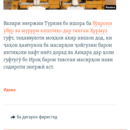
Вазири энержии Туркия бо ишора ба
бӯҳрони
убур ва мурури киштиҳо дар тангаи Ҳурмуз
гуфт, таҳаввулоти моҳҳои ахир нишон дод, ки
ҷаҳон ҳамчунон ба масирҳои ҷойгузин барои
интиқоли нафт ниёз дорад ва Анқара дар ҳоли
гуфтугӯ бо Ироқ барои тавсеаи масирҳои нави
содироти энержӣ аст.
Идома
Ба дигарон фиристед