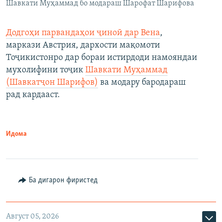
Шавкати Муҳаммад бо модараш Шарофат Шарифова
Додгоҳи парвандаҳои ҷиноӣ дар Вена
,
маркази Австрия, дархости мақомоти
Тоҷикистонро дар бораи истирдоди намояндаи
мухолифини тоҷик
Шавкати Муҳаммад
(Шавкатҷон Шарифов)
ва модару бародараш
рад кардааст.
Идома
Ба дигарон фиристед
Август 05, 2026