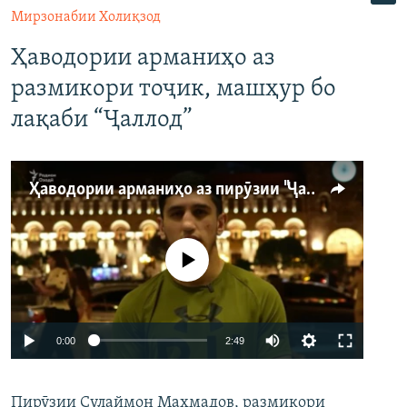
Мирзонабии Холиқзод
Ҳаводории арманиҳо аз
размикори тоҷик, машҳур бо
лақаби “Ҷаллод”
Ҳаводории арманиҳо аз пирӯзии "Ҷаллод"-и тоҷик
Феълан кор намекунад
Auto
0:00
2:49
240p
Пирӯзии Сулаймон Маҳмадов, размикори
360p