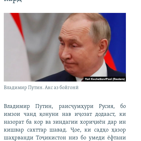
Владимир Путин. Акс аз бойгонӣ
Владимир Путин, раисҷумҳури Русия, бо
имзои чанд қонуни нав иҷозат додааст, ки
назорат ба кор ва зиндагии хориҷиён дар ин
кишвар сахттар шавад. Ҷое, ки садҳо ҳазор
шаҳрванди Тоҷикистон низ бо умеди ёфтани