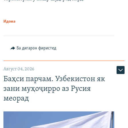
Идома
Ба дигарон фиристед
Август 04, 2026
Баҳси парчам. Узбекистон як
зани муҳоҷирро аз Русия
меорад