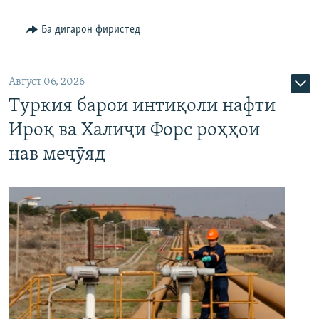
Ба дигарон фиристед
Август 06, 2026
Туркия барои интиқоли нафти
Ироқ ва Халиҷи Форс роҳҳои
нав меҷӯяд