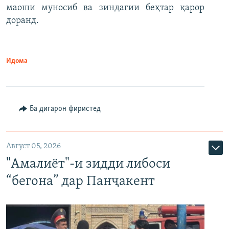
маоши муносиб ва зиндагии беҳтар қарор
доранд.
Идома
Ба дигарон фиристед
Август 05, 2026
"Амалиёт"-и зидди либоси
“бегона” дар Панҷакент