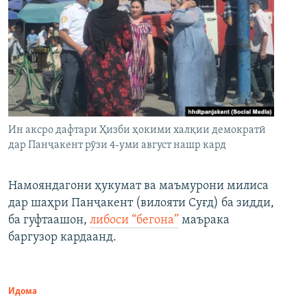
Ин аксро дафтари Ҳизби ҳокими халқии демократӣ
дар Панҷакент рӯзи 4-уми август нашр кард
Намояндагони ҳукумат ва маъмурони милиса
дар шаҳри Панҷакент (вилояти Суғд) ба зидди,
ба гуфтаашон,
либоси “бегона”
маърака
баргузор кардаанд.
Идома