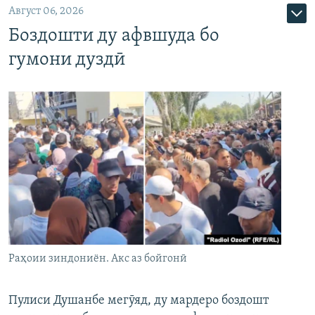
Август 06, 2026
Боздошти ду афвшуда бо
гумони дуздӣ
Раҳоии зиндониён. Акс аз бойгонӣ
Пулиси Душанбе мегӯяд, ду мардеро боздошт