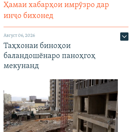
Ҳамаи хабарҳои имрӯзро дар
инҷо бихонед
Август 06, 2026
Таҳхонаи биноҳои
баландошёнаро паноҳгоҳ
мекунанд