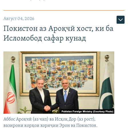
Август 04, 2026
Покистон аз Ароқчӣ хост, ки ба
Исломобод сафар кунад
Аббос Ароқчӣ (аз чап) ва Исҳоқ Дор (аз рост),
вазирони корҳои хориҷии Эрон ва Покистон.