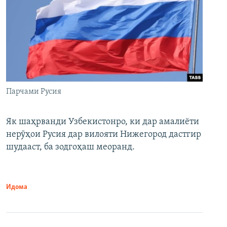
Парчами Русия
Як шаҳрванди Узбекистонро, ки дар амалиёти
нерӯҳои Русия дар вилояти Нижегород дастгир
шудааст, ба зодгоҳаш меоранд.
Идома