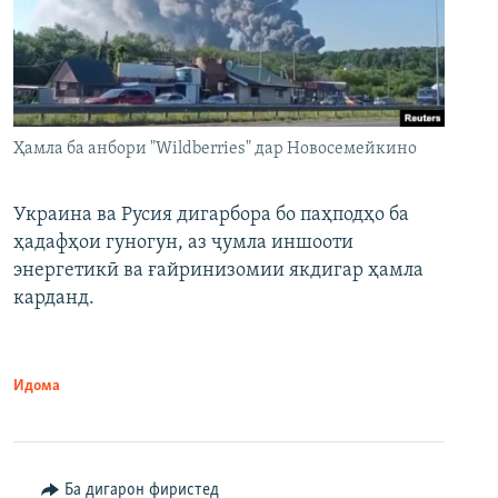
Ҳамла ба анбори "Wildberries" дар Новосемейкино
Украина ва Русия дигарбора бо паҳподҳо ба
ҳадафҳои гуногун, аз ҷумла иншооти
энергетикӣ ва ғайринизомии якдигар ҳамла
карданд.
Идома
Ба дигарон фиристед