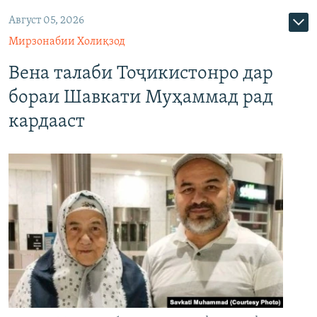
Август 05, 2026
Мирзонабии Холиқзод
Вена талаби Тоҷикистонро дар
бораи Шавкати Муҳаммад рад
кардааст