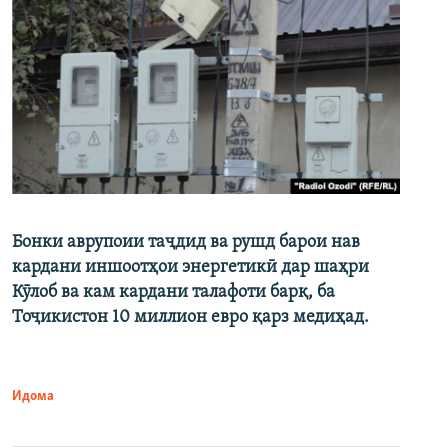
Бонки аврупоии таҷдид ва рушд барои нав
кардани иншоотҳои энергетикӣ дар шаҳри
Кӯлоб ва кам кардани талафоти барқ, ба
Тоҷикистон 10 миллион евро қарз медиҳад.
Идома