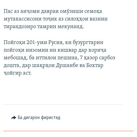
Пас аз анҷоми давраи омӯзиши семоҳа
мутахассисони тоҷик аз силоҳҳои вазнин
тирандозиро тамрин мекунанд.
Пойгоҳи 201-уми Русия, ки бузургтарин
пойгоҳи низомии ин кишвар дар хориҷа
мебошад, ба иттилои пешина, 7 ҳазор сарбоз
дошта, дар шаҳрҳои Душанбе ва Бохтар
ҷойгир аст.
Ба дигарон фиристед