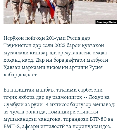
ГУЗОРИШҲОИ РАДИОӢ
Русский
ПАЙГИРӢ КУНЕД
Нерӯҳои пойгоҳи 201-уми Русия дар
Тоҷикистон дар соли 2023 барои қувваҳои
мусаллаҳи кишвар ҳазор мутахассис омода
хоҳанд кард. Дар ин бора дафтари матбуоти
Ҳамаи сомонаҳои RFE/RL
Ҳавзаи марказии низомии артиши Русия
хабар додааст.
Ба навиштаи манбаъ, таълими сарбозони
тоҷик якбора дар ду размоишгоҳ -- Лоҳур ва
Сумбулӣ аз рӯйи 14 ихтисос баргузор мешавад:
аз ҷумла ронанда, командири экипажи
мушакандози чандгона, тирандози БТР-80 ва
БМП-2, афсари иттилоотӣ ва норинҷакандоз.