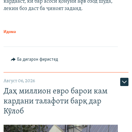
кардааст, ки бар асоси қонуни афв озод шуда,
лекин боз даст ба ҷиноят заданд.
Идома
Ба дигарон фиристед
Август 06, 2026
Даҳ миллион евро барои кам
кардани талафоти барқ дар
Кӯлоб