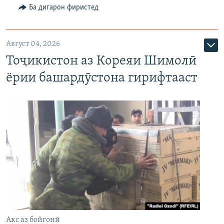
Ба дигарон фиристед
Август 04, 2026
Тоҷикистон аз Кореяи Шимолӣ
ёрии башардӯстона гирифтааст
Акс аз бойгонӣ