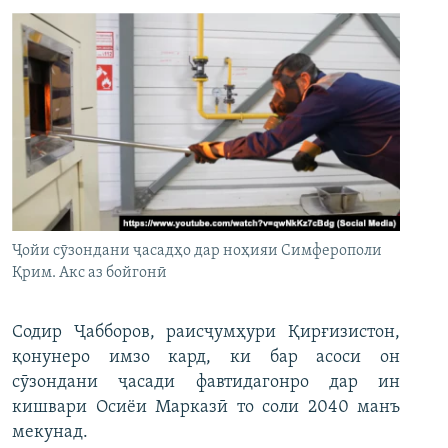
Ҷойи сӯзондани ҷасадҳо дар ноҳияи Симферополи
Қрим. Акс аз бойгонӣ
Содир Ҷабборов, раисҷумҳури Қирғизистон,
қонунеро имзо кард, ки бар асоси он
сӯзондани ҷасади фавтидагонро дар ин
кишвари Осиёи Марказӣ то соли 2040 манъ
мекунад.