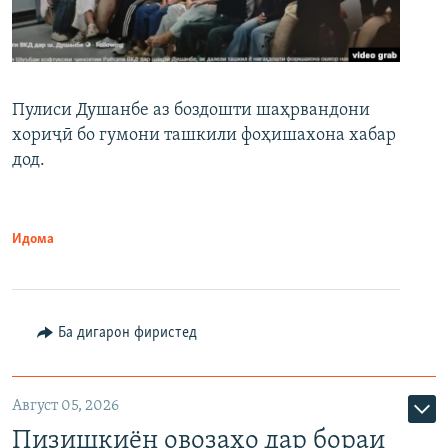
Пулиси Душанбе аз боздошти шаҳрвандони
хориҷӣ бо гумони ташкили фоҳишахона хабар
дод.
Идома
Ба дигарон фиристед
Август 05, 2026
Пизишкиён овозаҳо дар бораи