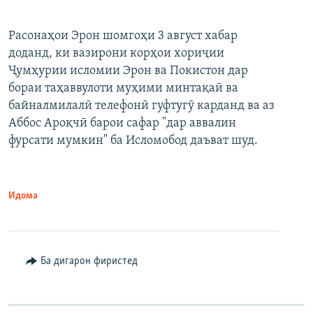
Расонаҳои Эрон шомгоҳи 3 август хабар
доданд, ки вазирони корҳои хориҷии
Ҷумҳурии исломии Эрон ва Покистон дар
бораи таҳаввулоти муҳими минтақаӣ ва
байналмилалӣ телефонӣ гуфтугӯ карданд ва аз
Аббос Ароқчӣ барои сафар "дар аввалин
фурсати мумкин" ба Исломобод даъват шуд.
Идома
Ба дигарон фиристед