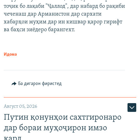
тоҷик бо лақаби "Ҷаллод", дар набард бо рақиби
480p
Auto
240p
360p
480p
чеченаш дар Арманистон дар сархати
720p
хабарҳои муҳим дар ин кишвар қарор гирифт
720p
1080p
ва баҳси зиёдеро барангехт.
1080p
Идома
Ба дигарон фиристед
Август 05, 2026
Путин қонунҳои сахтгиронаро
дар бораи муҳоҷирон имзо
кард