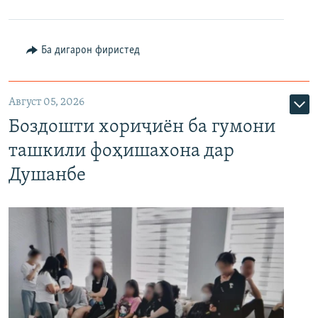
Ба дигарон фиристед
Август 05, 2026
Боздошти хориҷиён ба гумони
ташкили фоҳишахона дар
Душанбе