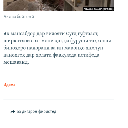
Акс аз бойгонӣ
Як мансабдор дар вилояти Суғд гуфтааст,
ширкатҳои сохтмонӣ ҳаққи фурӯши таҳхонаи
биноҳоро надоранд ва ин маконҳо ҳамчун
паноҳгоҳ дар ҳолати фавқулода истифода
мешаванд.
Идома
Ба дигарон фиристед