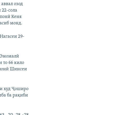
 аввал озод
 22-сола
опонӣ Кеня
асиб монд.
Нагасеи 29-
к Эмомалӣ
 то 66 кило
опонӣ Шинсеи
ри худ Ҷоширо
иба ба рақиби