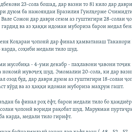
екови 23-сола бошад, дар вазни то 81 кило дар даври
аври дуюм ба намояндаи Бразилия Гуилҳерме Счимидти
. Вале Сомон дар даври сеюм аз гуштигири 28-солаи ҷ
 гардид ва аз ҳаққи идомаи мубориза барои медал бен
Кеня Коҳараи ҷопонӣ дар финал ҳамватанаш Таканори 
 карда, соҳиби медали тило шуд.
ми мусобиқа - 4-уми декабр - паҳлавони ҷавони тоҷи
а нокомӣ мувоҷеҳ шуд. Эмомалии 20-сола, ки дар вазни
вал озод буд, дар даври дуюм аз гуштигири 18-солаи ҷ
ст хӯрд ва аз ҳаққи идомаи мубориза маҳрум гашт.
баъдан ба финал роҳ ёфт, барои медали тило бо ҳамдиё
солаи ҷопонӣ вориди рақобат шуд. Маруямаи пуртаҷр
ба карда, медали тило гирифт.