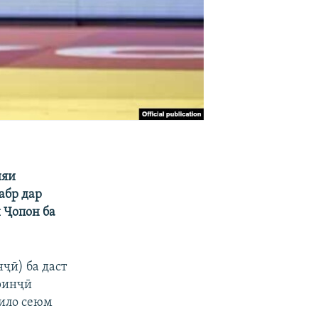
ияи
абр
дар
 Ҷопон ба
ҷӣ) ба даст
иринҷӣ
тило сеюм