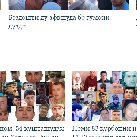
Боздошти ду афвшуда бо гумони
дуздӣ
 ном. 34 кушташудаи
Номи 83 қурбонии 