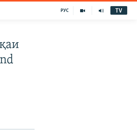
TV
РУС
қаи
and