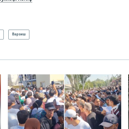
а
Варзиш