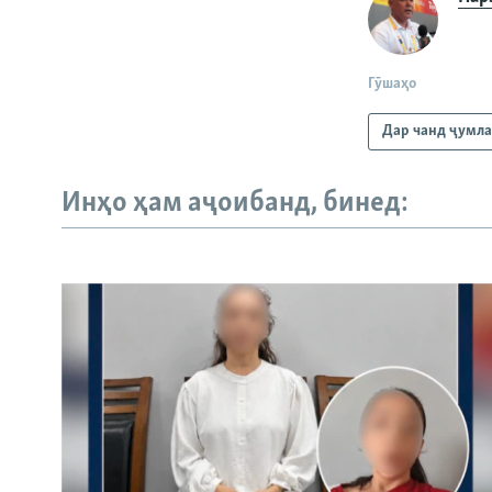
Гӯшаҳо
Дар чанд ҷумл
Инҳо ҳам аҷоибанд, бинед: