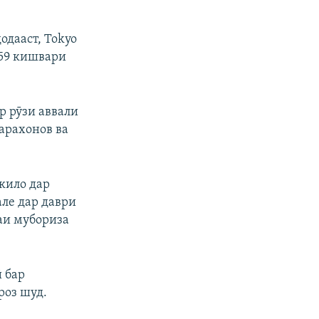
дааст, Tokyo
 59 кишвари
р рӯзи аввали
арахонов ва
кило дар
але дар даври
аи мубориза
ӣ бар
роз шуд.