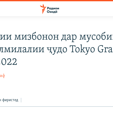
ии мизбонон дар мусоби
лмилалии ҷудо Tokyo Gr
2022
тиф
2
н фиристед