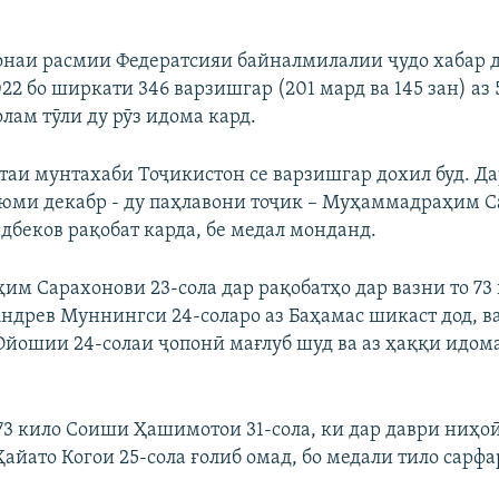
наи расмии Федератсияи байналмилалии ҷудо хабар до
22 бо ширкати 346 варзишгар (201 мард ва 145 зан) аз
лам тӯли ду рӯз идома кард.
стаи мунтахаби Тоҷикистон се варзишгар дохил буд. Да
-юми декабр - ду паҳлавони тоҷик – Муҳаммадраҳим С
беков рақобат карда, бе медал монданд.
м Сарахонови 23-сола дар рақобатҳо дар вазни то 73 
Андрев Муннингси 24-соларо аз Баҳамас шикаст дод, в
Ойошии 24-солаи ҷопонӣ мағлуб шуд ва аз ҳаққи идом
 73 кило Соиши Ҳашимотои 31-сола, ки дар даври ниҳо
айато Когои 25-сола ғолиб омад, бо медали тило сарфа