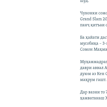
шуд.
Чунонки сомо
Grand Slam 20
панҷ қитъаи о
Ба ҳайати да
мусобиқа – 3
Сомон Маҳмад
Муҳаммадраҳи
даври аввал 
дуюм аз Кен 
маҳрум гашт.
Дар вазни то
ҳамватанаш Ҳ