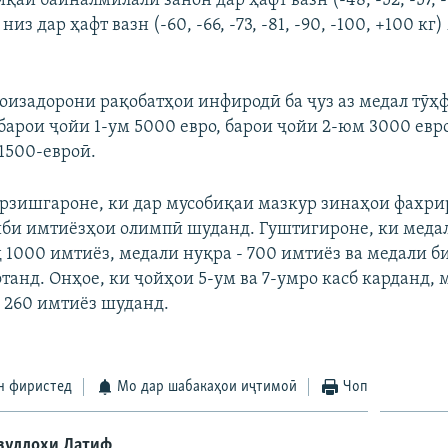
қаи байналмилалӣ занон дар ҳафт вазн (-48, -52, -57, -6
низ дар ҳафт вазн (-60, -66, -73, -81, -90, -100, +100 кг
ҷоизадорони рақобатҳои инфиродӣ ба ҷуз аз медал тӯҳ
барои ҷойи 1-ум 5000 евро, барои ҷойи 2-юм 3000 евр
1500-евроӣ.
рзишгароне, ки дар мусобиқаи мазкур зинаҳои фахри
иби имтиёзҳои олимпӣ шуданд. Гуштигироне, ки медал
д 1000 имтиёз, медали нуқра - 700 имтиёз ва медали 
танд. Онҳое, ки ҷойҳои 5-ум ва 7-умро касб карданд,
а 260 имтиёз шуданд.
н фиристед
Мо дар шабакаҳои иҷтимоӣ
Чоп
зуллоҳи Латиф