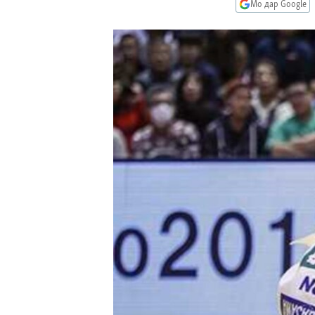
ГУЗОРИШҲОИ РАДИОӢ
Мо дар Google