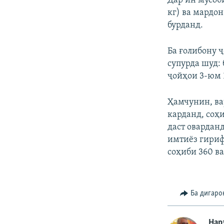
Дар ин мусоби
кг) ва мардон 
бурданд.
Ба ғолибону 
супурда шуд: 
ҷойҳои 3-юм 
Ҳамчунин, ва
карданд, соҳ
даст овардан
имтиёз гириф
соҳиби 360 в
Ба дигаро
Нар