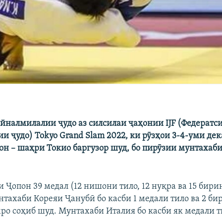
айналмилалии
ҷ
удо
аз
силсилаи
ҷ
а
ҳ
онии
IJF (
Федератс
ии
ҷ
удо
) Tokyo Grand Slam 2022,
ки
рӯзҳои 3-4-
уми
дек
он
–
ша
ҳ
ри
Токио
баргузор
шуд
, бо пирӯзии
мунтахаби
Ҷопон 39 медал (12 нишони тило, 12 нуқра ва 15 бирин
нтахаби Кореяи Ҷанубӣ бо касби 1 медали тило ва 2 б
о соҳиб шуд. Мунтахаби Италия бо касби як медали 