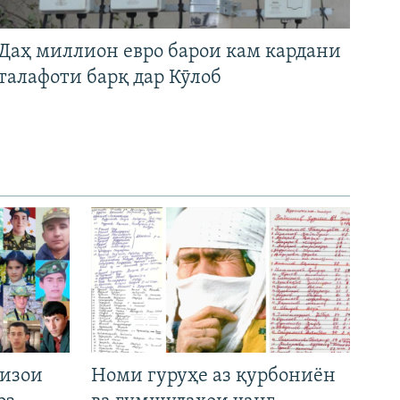
Даҳ миллион евро барои кам кардани
талафоти барқ дар Кӯлоб
низои
Номи гуруҳе аз қурбониён