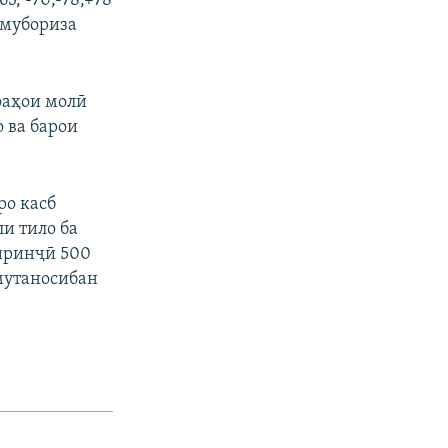
3, -70,-78,+78
) мубориза
фаҳои молӣ
о ва барои
ро касб
и тило ба
биринҷӣ 500
 мутаносибан