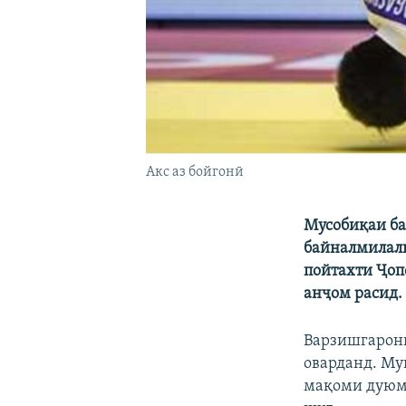
Акс аз бойгонӣ
Мусобиқаи
б
байналмилал
пойтахти
Ҷ
оп
анҷом расид.
Варзишгарони 
оварданд. Му
мақоми дуюмр