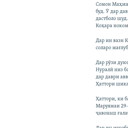
Сомон Маҳмадб
буд. Ӯ дар д
дастболо шуд
Коҳара ноком
Дар ин вазн 
соларо мағлуб
Дар рӯзи дую
Нуралӣ низ б
дар даври ав
Ҳаттори шика
Ҳаттори, ки 
Маруямаи 29-
ҷавонаш ғала