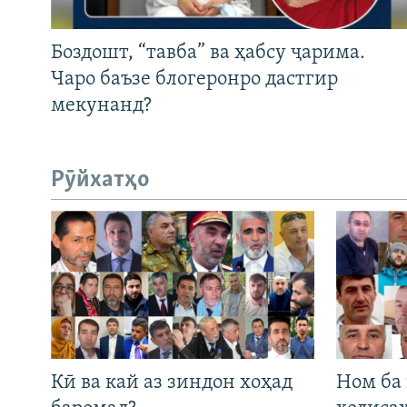
Боздошт, “тавба” ва ҳабсу ҷарима.
Чаро баъзе блогеронро дастгир
мекунанд?
Рӯйхатҳо
Кӣ ва кай аз зиндон хоҳад
Ном ба