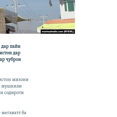
 дар пайи
истон дар
ар ҷуброн
кистон мизони
нд мушкили
ши содироти
 мегаватт ба