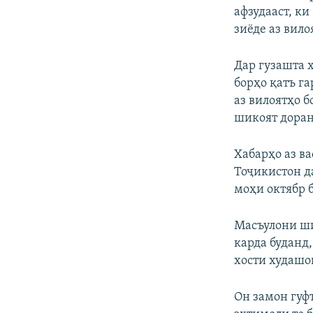
афзудааст, к
зиёде аз вило
Дар гузашта 
борҳо қатъ га
аз вилоятҳо 
шикоят доран
Хабарҳо аз в
Тоҷикистон д
моҳи октябр б
Масъулони ши
карда буданд
хости худашо
Он замон гуфт