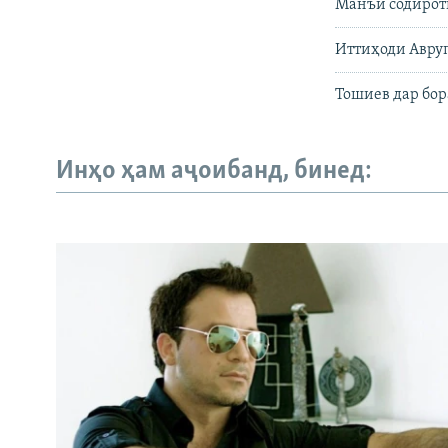
Манъи содироти
Иттиҳоди Авруп
Тошиев дар бора
Инҳо ҳам аҷоибанд, бинед: