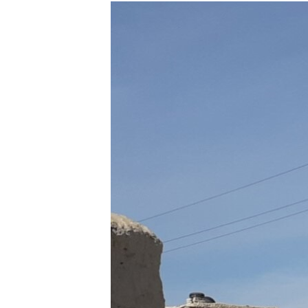
ГУЗОРИШҲОИ РАДИОӢ