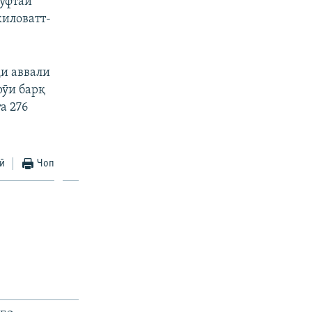
гуфтаи
киловатт-
ҳи аввали
рӯи барқ
а 276
ӣ
Чоп