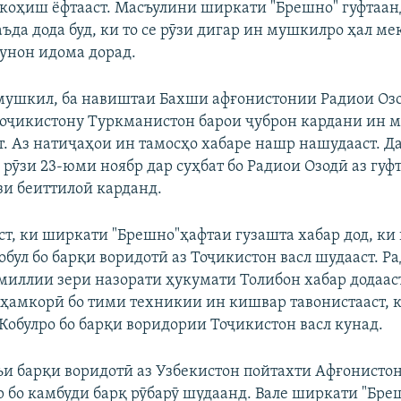
 коҳиш ёфтааст. Масъулини ширкати "Брешно" гуфтаан
ъда дода буд, ки то се рӯзи дигар ин мушкилро ҳал м
унон идома дорад.
мушкил, ба навиштаи Бахши афғонистонии Радиои Оз
Тоҷикистону Туркманистон барои ҷуброн кардани ин 
т. Аз натиҷаҳои ин тамосҳо хабаре нашр нашудааст. 
 рӯзи 23-юми ноябр дар суҳбат бо Радиои Озодӣ аз гуф
зи беиттилоӣ карданд.
аст, ки ширкати "Брешно"ҳафтаи гузашта хабар дод, ки
бул бо барқи воридотӣ аз Тоҷикистон васл шудааст. Ра
миллии зери назорати ҳукумати Толибон хабар додаас
 ҳамкорӣ бо тими техникии ин кишвар тавонистааст, 
Кобулро бо барқи воридории Тоҷикистон васл кунад.
ъи барқи воридотӣ аз Узбекистон пойтахти Афғонисто
р бо камбуди барқ рӯбарӯ шудаанд. Вале ширкати "Бре