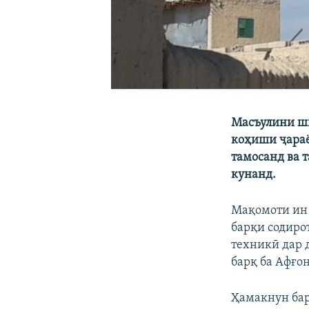
Масъулини ши
коҳиши ҷараё
тамосанд ва 
кунанд.
Мақомоти ин 
барқи содиро
техникӣ дар 
барқ ба Афғон
Ҳамакнун бар