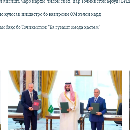
 ангишт. Чаро нархи "тилои сиёҳ" дар Тоҷикистон афзуд? ВИ
о хулосаи нишастро бо вазирони ОМ эълон кард
и баҳс бо Тоҷикистон: "Ба гузашт омода ҳастем"