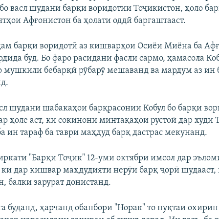
и бо васл шудани барқи воридотии Тоҷикистон, ҳоло б
ятҳои Афғонистон ба ҳолати оддӣ баргаштааст.
ҳам барқи воридотӣ аз кишварҳои Осиёи Миёна ба Аф
рдида буд. Бо фаро расидани фасли сармо, ҳамасола Ко
бо мушкили бебарқӣ рӯбарӯ мешаванд ва мардум аз ин
д.
асл шудани шабакаҳои барқрасонии Кобул бо барқи во
ар ҳоле аст, ки сокинони минтақаҳои рустоӣ дар худи 
а ин тараф ба таври маҳдуд барқ дастрас мекунанд.
ркати "Барқи Тоҷик" 12-уми октябри имсол дар эълом
, ки дар кишвар маҳдудияти нерӯи барқ ҷорӣ шудааст, 
н, балки зарурат донистанд.
а буданд, ҳарчанд обанбори "Норак" то нуқтаи охирин 