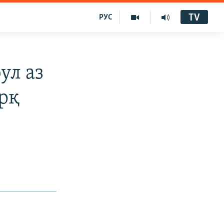
TV
РУС
ул аз
рқ