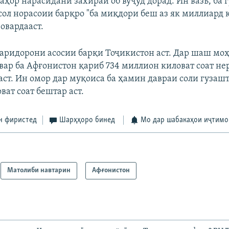
аҳор нарасидани захираи об вуҷуд дорад. Ин вазъ, ба 
сол норасоии барқро "ба миқдори беш аз як миллиард 
 овардааст.
 харидорони асосии барқи Тоҷикистон аст. Дар шаш мо
вар ба Афғонистон қариб 734 миллион киловат соат не
аст. Ин омор дар муқоиса ба ҳамин давраи соли гузашт
ат соат бештар аст.
н фиристед
Шарҳҳоро бинед
Мо дар шабакаҳои иҷтимо
Матолиби навтарин
Афғонистон