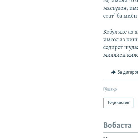
эҳтимоли то б
масъулон, им
соат" ба миён
Кобул яке аз
имсол аз киш
содирот шуда
миллион килов
Ба дигаро
Гӯшаҳо
Тоҷикистон
Вобаста