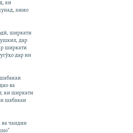
д, ки
екунад, аммо
одӣ, ширкати
мушкил, дар
Дар ширкати
тугӯҳо дар ин
 шабакаи
дио ва
т, ки ширкати
ки шабакаи
н ва чандин
шно"