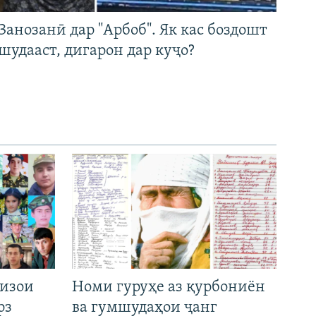
Занозанӣ дар "Арбоб". Як кас боздошт
шудааст, дигарон дар куҷо?
низои
Номи гуруҳе аз қурбониён
рз
ва гумшудаҳои ҷанг