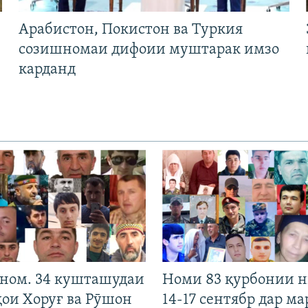
Арабистон, Покистон ва Туркия
созишномаи дифоии муштарак имзо
карданд
 ном. 34 кушташудаи
Номи 83 қурбонии 
ҳои Хоруғ ва Рӯшон
14-17 сентябр дар ма