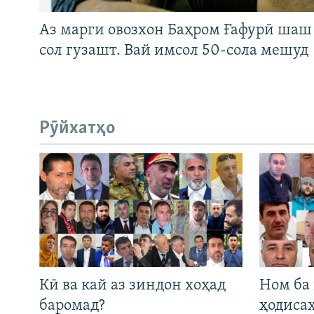
Аз марги овозхон Баҳром Ғафурӣ шаш
сол гузашт. Вай имсол 50-сола мешуд
Рӯйхатҳо
Кӣ ва кай аз зиндон хоҳад
Ном ба
баромад?
ҳодиса