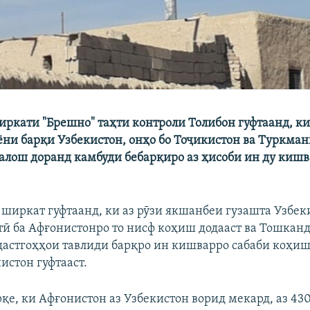
ркати "Брешно" таҳти контроли Толибон гуфтаанд, ки
ни барқи Узбекистон, онҳо бо Тоҷикистон ва Туркман
талош доранд камбуди бебарқиро аз ҳисоби ин ду кишв
ширкат гуфтаанд, ки аз рӯзи якшанбеи гузашта Узбе
тӣ ба Афғонистонро то нисф коҳиш додааст ва Тошка
дастгоҳҳои тавлиди барқро ин кишварро сабаби коҳи
истон гуфтааст.
қе, ки Афғонистон аз Узбекистон ворид мекард, аз 430