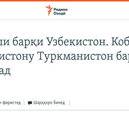
и барқи Узбекистон. Коб
истону Туркманистон ба
ад
н фиристед
Шарҳҳоро бинед