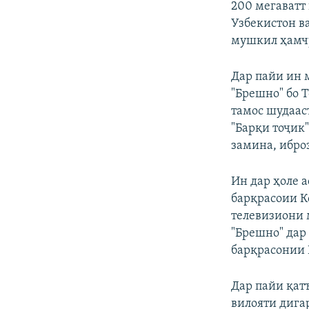
200 мегаватт
Узбекистон ва
мушкил ҳамч
Дар пайи ин 
"Брешно" бо 
тамос шудаас
"Барқи тоҷик"
замина, ибро
Ин дар ҳоле 
барқрасоии Ко
телевизиони 
"Брешно" дар
барқрасонии 
Дар пайи қат
вилояти дига