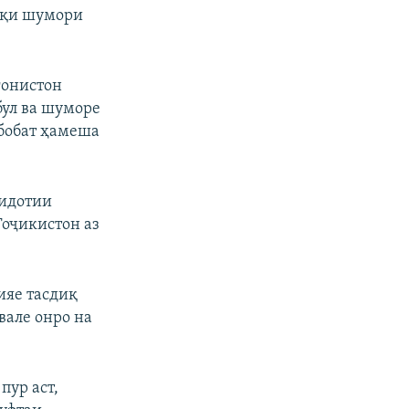
арқи шумори
ғонистон
бул ва шуморе
 бобат ҳамеша
ридотии
Тоҷикистон аз
ияе тасдиқ
вале онро на
пур аст,