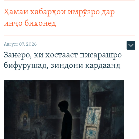
Ҳамаи хабарҳои имрӯзро дар
инҷо бихонед
Август 07, 2026
Занеро, ки хостааст писарашро
бифурӯшад, зиндонӣ кардаанд