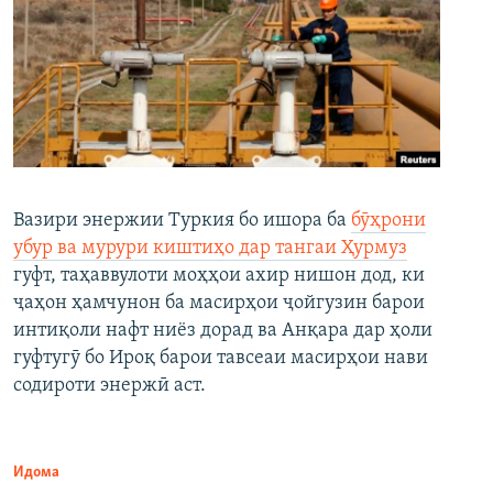
Вазири энержии Туркия бо ишора ба
бӯҳрони
убур ва мурури киштиҳо дар тангаи Ҳурмуз
гуфт, таҳаввулоти моҳҳои ахир нишон дод, ки
ҷаҳон ҳамчунон ба масирҳои ҷойгузин барои
интиқоли нафт ниёз дорад ва Анқара дар ҳоли
гуфтугӯ бо Ироқ барои тавсеаи масирҳои нави
содироти энержӣ аст.
Идома