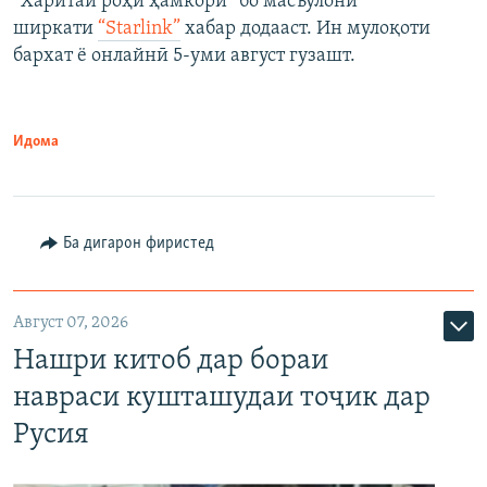
“Харитаи роҳи ҳамкорӣ” бо масъулони
ширкати
“Starlink”
хабар додааст. Ин мулоқоти
бархат ё онлайнӣ 5-уми август гузашт.
Идома
Ба дигарон фиристед
Август 07, 2026
Нашри китоб дар бораи
навраси кушташудаи тоҷик дар
Русия