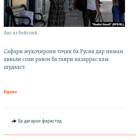
Акс аз бойгонӣ.
Сафари муҳоҷирони тоҷик ба Русия дар нимаи
аввали соли равон ба таври назаррас кам
шудааст.
Идома
Ба дигарон фиристед