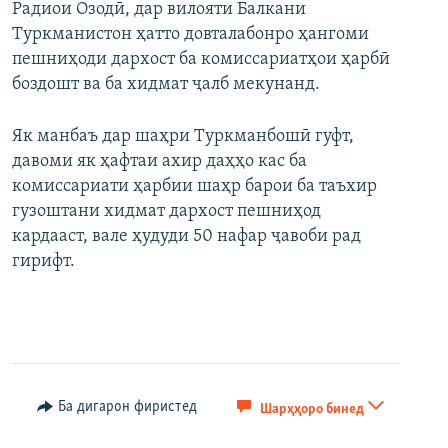
Радиои Озодӣ, дар вилояти Балкани
Туркманистон ҳатто довталабонро ҳангоми
пешниҳоди дархост ба комиссариатҳои ҳарбӣ
боздошт ва ба хидмат ҷалб мекунанд.
Як манбаъ дар шаҳри Туркманбошӣ гуфт,
давоми як ҳафтаи ахир даҳҳо кас ба
комиссариати ҳарбии шаҳр барои ба таъхир
гузоштани хидмат дархост пешниҳод
кардааст, вале ҳудуди 50 нафар ҷавоби рад
гирифт.
Ба дигарон фиристед
Шарҳҳоро бинед