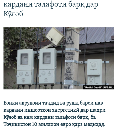
кардани талафоти барқ дар
Кӯлоб
Бонки аврупоии таҷдид ва рушд барои нав
кардани иншоотҳои энергетикӣ дар шаҳри
Кӯлоб ва кам кардани талафоти барқ, ба
Тоҷикистон 10 миллион евро қарз медиҳад.