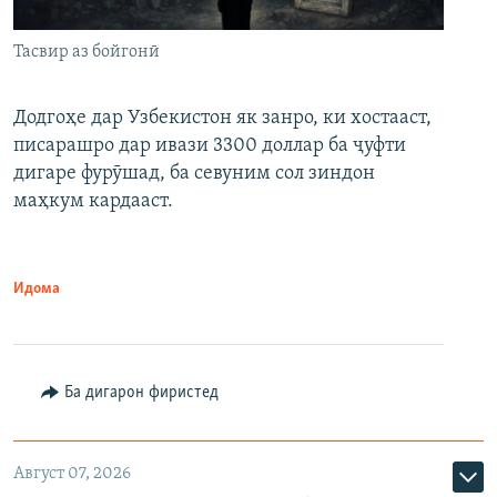
Тасвир аз бойгонӣ
Додгоҳе дар Узбекистон як занро, ки хостааст,
писарашро дар ивази 3300 доллар ба ҷуфти
дигаре фурӯшад, ба севуним сол зиндон
маҳкум кардааст.
Идома
Ба дигарон фиристед
Август 07, 2026