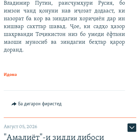
Владимир Путин, раисҷумҳури Русия, бо
имзои чанд қонуни нав иҷозат додааст, ки
назорат ба кор ва зиндагии хориҷиён дар ин
кишвар сахттар шавад. Ҷое, ки садҳо ҳазор
шаҳрванди Тоҷикистон низ бо умеди ёфтани
маоши муносиб ва зиндагии беҳтар қарор
доранд.
Идома
Ба дигарон фиристед
Август 05, 2026
"Амалиёт"-и зидди либоси