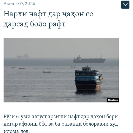
Август 07, 2026
Нархи нафт дар ҷаҳон се
дарсад боло рафт
Рӯзи 6-уми август арзиши нафт дар ҷаҳон бори
дигар афзоиш ёфт ва ба раванди болоравии худ
идома дод.