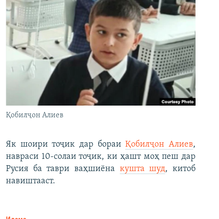
Қобилҷон Алиев
Як шоири тоҷик дар бораи
Қобилҷон Алиев
,
навраси 10-солаи тоҷик, ки ҳашт моҳ пеш дар
Русия ба таври ваҳшиёна
кушта шуд
, китоб
навиштааст.