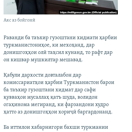
ГУЗОРИШҲОИ РАДИОӢ
Русский
Акс аз бойгонӣ
ПАЙГИРӢ КУНЕД
Раванди ба таъхир гузоштани хидмати ҳарбии
туркманистониҳое, ки мехоҳанд, дар
донишгоҳҳои олӣ таҳсил кунанд, то рафт дар
он кишвар мушкилтар мешавад.
Ҳамаи сомонаҳои RFE/RL
Қабули дархости довталабон дар
комиссариатҳои ҳарбии Туркманистон барои
ба таъхир гузоштани хидмат дар сафи
қувваҳои мусаллаҳ қатъ шуда, волидон
огаҳинома мегиранд, ки фарзандони худро
ҳатто аз донишгоҳҳои хориҷӣ баргардонанд.
Ба иттилои хабарнигори бахши туркмании