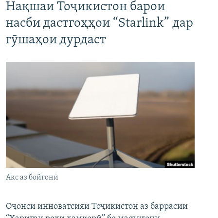
Нақшаи Тоҷикистон барои
насби дастгоҳҳои “Starlink” дар
гӯшаҳои дурдаст
Акс аз бойгонӣ
Оҷонси инноватсияи Тоҷикистон аз баррасии