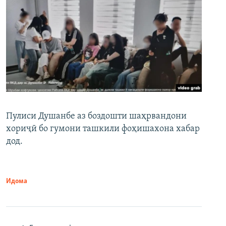
Пулиси Душанбе аз боздошти шаҳрвандони
хориҷӣ бо гумони ташкили фоҳишахона хабар
дод.
Идома