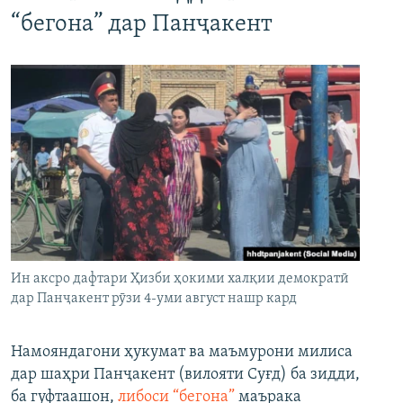
“бегона” дар Панҷакент
Ин аксро дафтари Ҳизби ҳокими халқии демократӣ
дар Панҷакент рӯзи 4-уми август нашр кард
Намояндагони ҳукумат ва маъмурони милиса
дар шаҳри Панҷакент (вилояти Суғд) ба зидди,
ба гуфтаашон,
либоси “бегона”
маърака