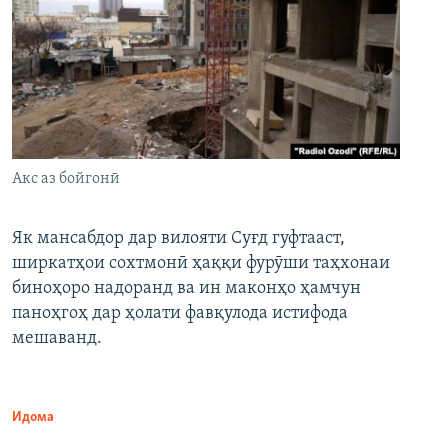
Акс аз бойгонӣ
Як мансабдор дар вилояти Суғд гуфтааст,
ширкатҳои сохтмонӣ ҳаққи фурӯши таҳхонаи
биноҳоро надоранд ва ин маконҳо ҳамчун
паноҳгоҳ дар ҳолати фавқулода истифода
мешаванд.
Идома