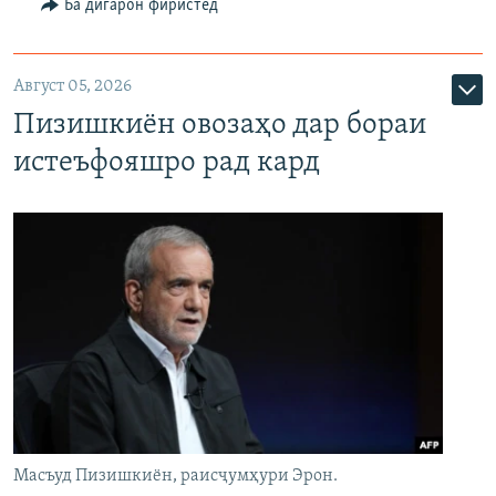
Ба дигарон фиристед
Август 05, 2026
Пизишкиён овозаҳо дар бораи
истеъфояшро рад кард
Масъуд Пизишкиён, раисҷумҳури Эрон.