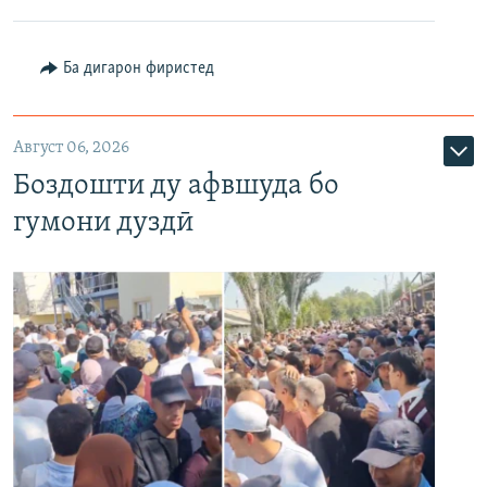
Ба дигарон фиристед
Август 06, 2026
Боздошти ду афвшуда бо
гумони дуздӣ