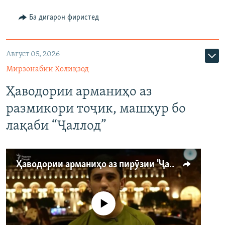
Ба дигарон фиристед
Август 05, 2026
Мирзонабии Холиқзод
Ҳаводории арманиҳо аз
размикори тоҷик, машҳур бо
лақаби “Ҷаллод”
Ҳаводории арманиҳо аз пирӯзии "Ҷаллод"-и тоҷик
Феълан кор намекунад