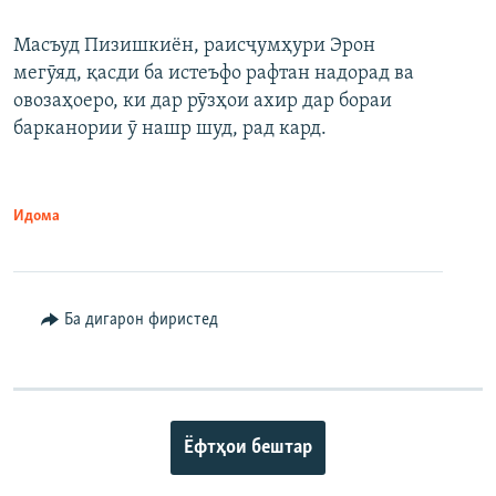
Масъуд Пизишкиён, раисҷумҳури Эрон
мегӯяд, қасди ба истеъфо рафтан надорад ва
овозаҳоеро, ки дар рӯзҳои ахир дар бораи
барканории ӯ нашр шуд, рад кард.
Идома
Ба дигарон фиристед
Ёфтҳои бештар