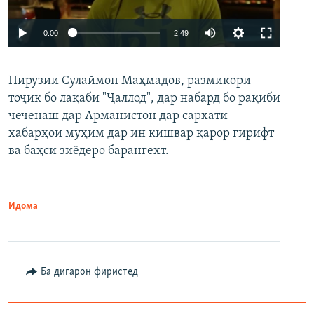
Auto
0:00
2:49
240p
Пирӯзии Сулаймон Маҳмадов, размикори
360p
тоҷик бо лақаби "Ҷаллод", дар набард бо рақиби
480p
Auto
240p
360p
480p
чеченаш дар Арманистон дар сархати
720p
хабарҳои муҳим дар ин кишвар қарор гирифт
720p
1080p
ва баҳси зиёдеро барангехт.
1080p
Идома
Ба дигарон фиристед