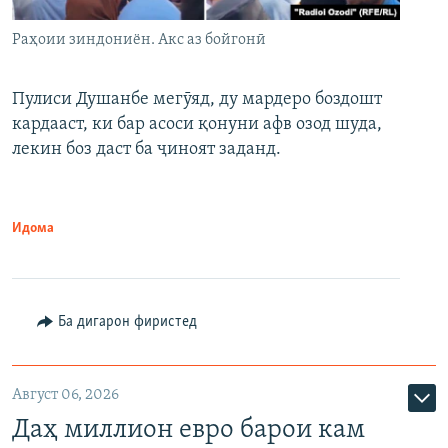
Раҳоии зиндониён. Акс аз бойгонӣ
Пулиси Душанбе мегӯяд, ду мардеро боздошт
кардааст, ки бар асоси қонуни афв озод шуда,
лекин боз даст ба ҷиноят заданд.
Идома
Ба дигарон фиристед
Август 06, 2026
Даҳ миллион евро барои кам