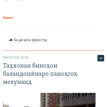
Идома
Ба дигарон фиристед
Август 06, 2026
Таҳхонаи биноҳои
баландошёнаро паноҳгоҳ
мекунанд