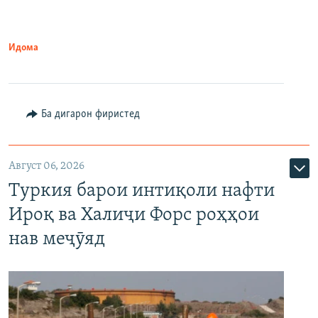
Идома
Ба дигарон фиристед
Август 06, 2026
Туркия барои интиқоли нафти
Ироқ ва Халиҷи Форс роҳҳои
нав меҷӯяд