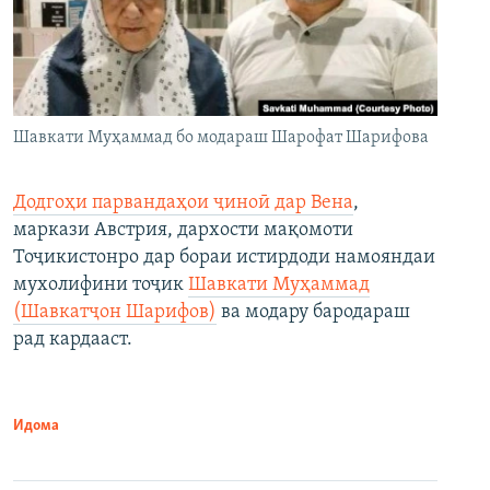
Шавкати Муҳаммад бо модараш Шарофат Шарифова
Додгоҳи парвандаҳои ҷиноӣ дар Вена
,
маркази Австрия, дархости мақомоти
Тоҷикистонро дар бораи истирдоди намояндаи
мухолифини тоҷик
Шавкати Муҳаммад
(Шавкатҷон Шарифов)
ва модару бародараш
рад кардааст.
Идома