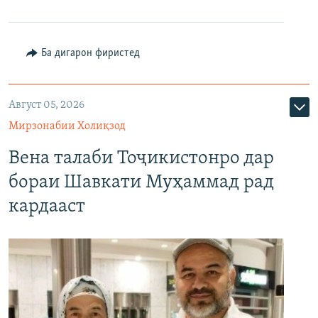
Ба дигарон фиристед
Август 05, 2026
Мирзонабии Холиқзод
Вена талаби Тоҷикистонро дар
бораи Шавкати Муҳаммад рад
кардааст