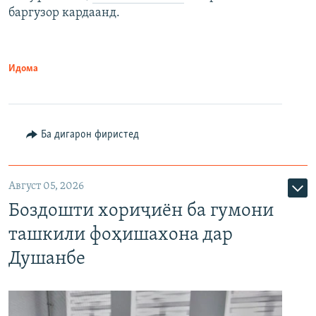
баргузор кардаанд.
Идома
Ба дигарон фиристед
Август 05, 2026
Боздошти хориҷиён ба гумони
ташкили фоҳишахона дар
Душанбе