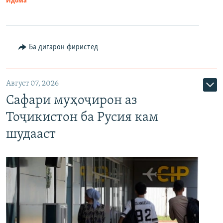
Идома
Ба дигарон фиристед
Август 07, 2026
Сафари муҳоҷирон аз
Тоҷикистон ба Русия кам
шудааст