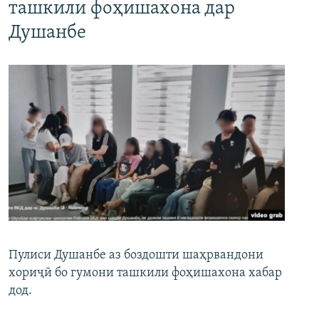
ташкили фоҳишахона дар
Душанбе
Пулиси Душанбе аз боздошти шаҳрвандони
хориҷӣ бо гумони ташкили фоҳишахона хабар
дод.