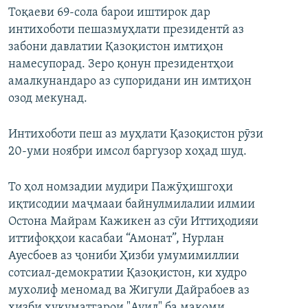
Тоқаеви 69-сола барои иштирок дар
интихоботи пешазмуҳлати президентӣ аз
забони давлатии Қазоқистон имтиҳон
намесупорад. Зеро қонун президентҳои
амалкунандаро аз супоридани ин имтиҳон
озод мекунад.
Интихоботи пеш аз муҳлати Қазоқистон рӯзи
20-уми ноябри имсол баргузор хоҳад шуд.
То ҳол номзадии мудири Пажӯҳишгоҳи
иқтисодии маҷмааи байнулмилалии илмии
Остона Майрам Кажикен аз сӯи Иттиҳодияи
иттифоқҳои касабаи “Амонат”, Нурлан
Ауесбоев аз ҷониби Ҳизби умумимиллии
сотсиал-демократии Қазоқистон, ки худро
мухолиф меномад ва Жигули Дайрабоев аз
ҳизби ҳукуматгарои "Ауил" ба мақоми