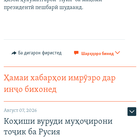
президентӣ пешбарӣ шудаанд.
Ба дигарон фиристед
Шарҳҳоро бинед
Ҳамаи хабарҳои имрӯзро дар
инҷо бихонед
Август 07, 2026
Коҳиши вуруди муҳоҷирони
тоҷик ба Русия