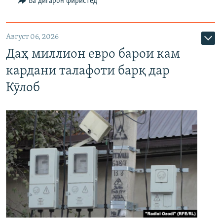
Ба дигарон фиристед
Август 06, 2026
Даҳ миллион евро барои кам
кардани талафоти барқ дар
Кӯлоб