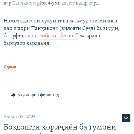
дар Панҷакент рӯзи 4-уми август нашр кард
Намояндагони ҳукумат ва маъмурони милиса
дар шаҳри Панҷакент (вилояти Суғд) ба зидди,
ба гуфтаашон,
либоси “бегона”
маърака
баргузор кардаанд.
Идома
Ба дигарон фиристед
Август 05, 2026
Боздошти хориҷиён ба гумони