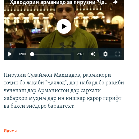
Ҳаводории арманиҳо аз пирӯзии "Ҷаллод"-и тоҷик
Феълан кор намекунад
Auto
0:00
2:49
240p
Пирӯзии Сулаймон Маҳмадов, размикори
360p
тоҷик бо лақаби "Ҷаллод", дар набард бо рақиби
480p
Auto
240p
360p
480p
чеченаш дар Арманистон дар сархати
720p
хабарҳои муҳим дар ин кишвар қарор гирифт
720p
1080p
ва баҳси зиёдеро барангехт.
1080p
Идома