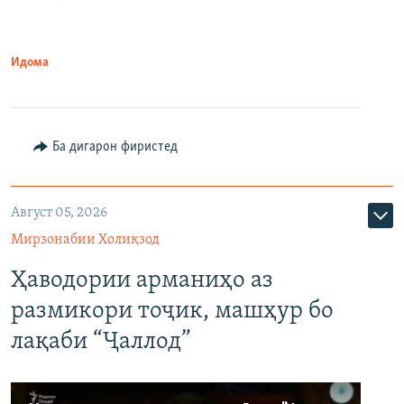
Идома
Ба дигарон фиристед
Август 05, 2026
Мирзонабии Холиқзод
Ҳаводории арманиҳо аз
размикори тоҷик, машҳур бо
лақаби “Ҷаллод”