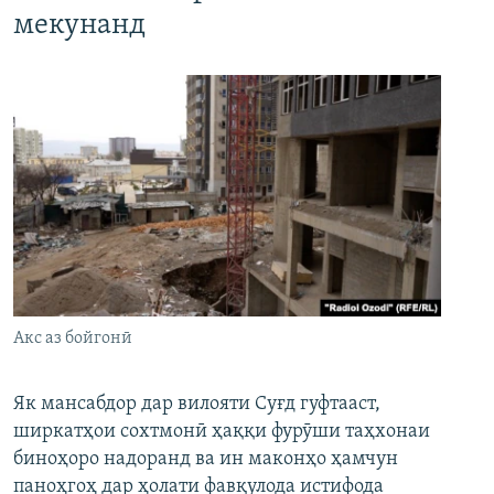
мекунанд
Акс аз бойгонӣ
Як мансабдор дар вилояти Суғд гуфтааст,
ширкатҳои сохтмонӣ ҳаққи фурӯши таҳхонаи
биноҳоро надоранд ва ин маконҳо ҳамчун
паноҳгоҳ дар ҳолати фавқулода истифода