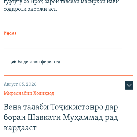
гуфтугӯ бо Ироқ барои тавсеаи масирҳои нави
содироти энержӣ аст.
Идома
Ба дигарон фиристед
Август 05, 2026
Мирзонабии Холиқзод
Вена талаби Тоҷикистонро дар
бораи Шавкати Муҳаммад рад
кардааст