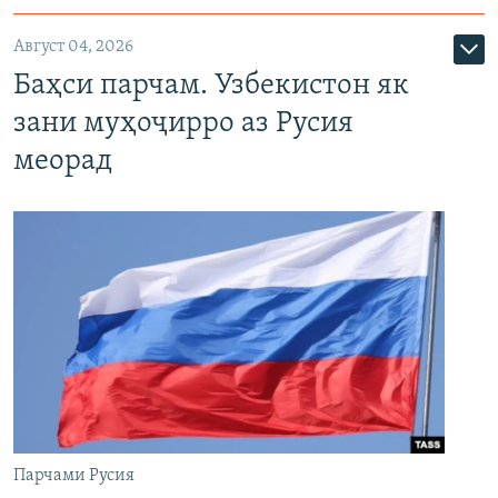
Август 04, 2026
Баҳси парчам. Узбекистон як
зани муҳоҷирро аз Русия
меорад
Парчами Русия