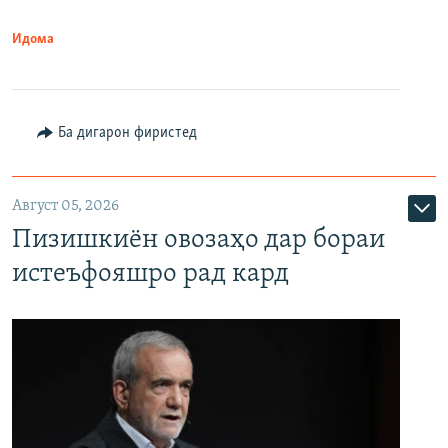
Идома
Ба дигарон фиристед
Август 05, 2026
Пизишкиён овозаҳо дар бораи
истеъфояшро рад кард