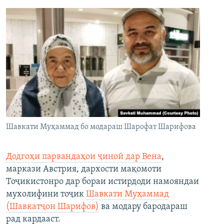
Шавкати Муҳаммад бо модараш Шарофат Шарифова
Додгоҳи парвандаҳои ҷиноӣ дар Вена
,
маркази Австрия, дархости мақомоти
Тоҷикистонро дар бораи истирдоди намояндаи
мухолифини тоҷик
Шавкати Муҳаммад
(Шавкатҷон Шарифов)
ва модару бародараш
рад кардааст.