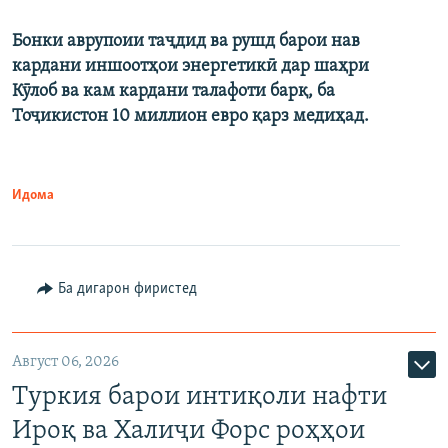
Бонки аврупоии таҷдид ва рушд барои нав
кардани иншоотҳои энергетикӣ дар шаҳри
Кӯлоб ва кам кардани талафоти барқ, ба
Тоҷикистон 10 миллион евро қарз медиҳад.
Идома
Ба дигарон фиристед
Август 06, 2026
Туркия барои интиқоли нафти
Ироқ ва Халиҷи Форс роҳҳои