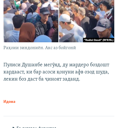
Раҳоии зиндониён. Акс аз бойгонӣ
Пулиси Душанбе мегӯяд, ду мардеро боздошт
кардааст, ки бар асоси қонуни афв озод шуда,
лекин боз даст ба ҷиноят заданд.
Идома