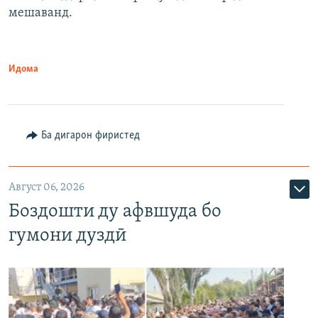
мешаванд.
Идома
Ба дигарон фиристед
Август 06, 2026
Боздошти ду афвшуда бо
гумони дуздӣ