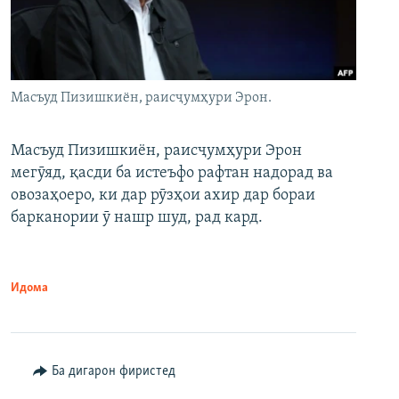
Масъуд Пизишкиён, раисҷумҳури Эрон.
Масъуд Пизишкиён, раисҷумҳури Эрон
мегӯяд, қасди ба истеъфо рафтан надорад ва
овозаҳоеро, ки дар рӯзҳои ахир дар бораи
барканории ӯ нашр шуд, рад кард.
Идома
Ба дигарон фиристед