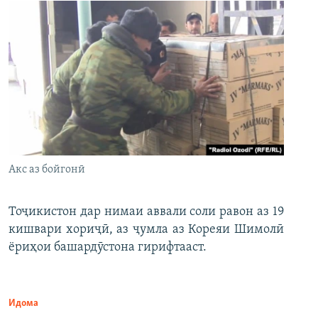
Акс аз бойгонӣ
Тоҷикистон дар нимаи аввали соли равон аз 19
кишвари хориҷӣ, аз ҷумла аз Кореяи Шимолӣ
ёриҳои башардӯстона гирифтааст.
Идома