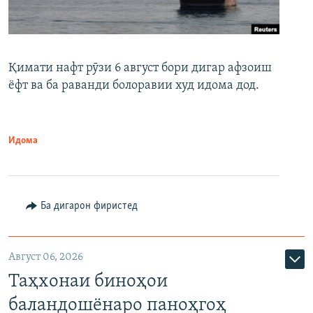
Қимати нафт рӯзи 6 август бори дигар афзоиш
ёфт ва ба раванди болоравии худ идома дод.
Идома
Ба дигарон фиристед
Август 06, 2026
Таҳхонаи биноҳои
баландошёнаро паноҳгоҳ