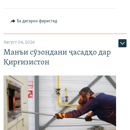
Ба дигарон фиристед
Август 04, 2026
Манъи сӯзондани ҷасадҳо дар
Қирғизистон