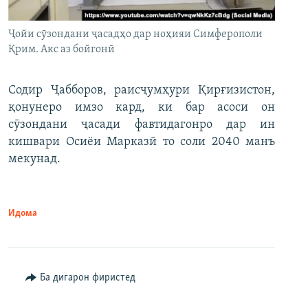
Ҷойи сӯзондани ҷасадҳо дар ноҳияи Симферополи
Қрим. Акс аз бойгонӣ
Содир Ҷабборов, раисҷумҳури Қирғизистон,
қонунеро имзо кард, ки бар асоси он
сӯзондани ҷасади фавтидагонро дар ин
кишвари Осиёи Марказӣ то соли 2040 манъ
мекунад.
Идома
Ба дигарон фиристед