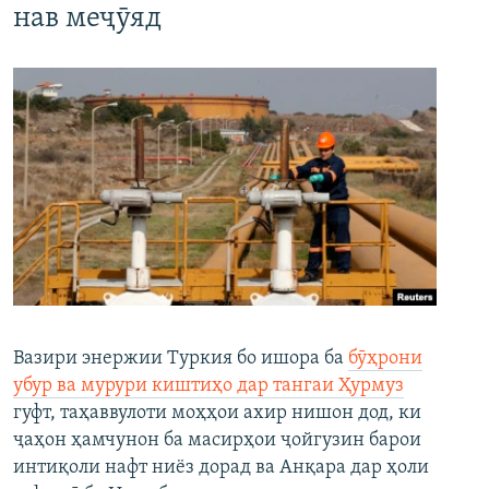
нав меҷӯяд
Вазири энержии Туркия бо ишора ба
бӯҳрони
убур ва мурури киштиҳо дар тангаи Ҳурмуз
гуфт, таҳаввулоти моҳҳои ахир нишон дод, ки
ҷаҳон ҳамчунон ба масирҳои ҷойгузин барои
интиқоли нафт ниёз дорад ва Анқара дар ҳоли