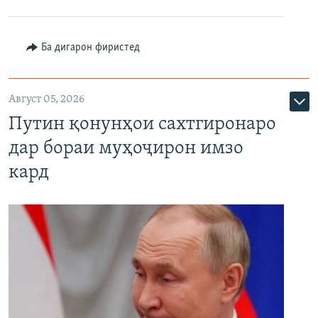
Ба дигарон фиристед
Август 05, 2026
Путин қонунҳои сахтгиронаро
дар бораи муҳоҷирон имзо
кард