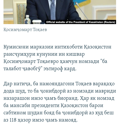
ГУЗОРИШҲОИ РАДИОӢ
Русский
ПАЙГИРӢ КУНЕД
Қосимҷомарт Тоқаев
Кумисюни марказии интихоботи Қазоқистон
раисҷумҳури кунунии ин кишвар
Қосимҷомарт Тоқаевро ҳамчун номзади "ба
Ҳамаи сомонаҳои RFE/RL
талабот ҷавобгӯ" эътироф кард.
Дар натиҷа, ба намояндагони Тоқаев варақаҳо
дода шуд, то ба ҷонибдорӣ аз номзади мавриди
назарашон имзо ҷамъ биоранд. Ҳар як номзад
ба мансаби президенти Қазоқистон барои
сабтином шудан бояд ба ҷонибдорӣ аз худ беш
аз 118 ҳазор имзо ҷамъ намояд.