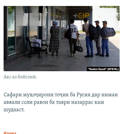
Акс аз бойгонӣ.
Сафари муҳоҷирони тоҷик ба Русия дар нимаи
аввали соли равон ба таври назаррас кам
шудааст.
Идома