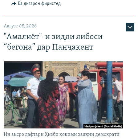
Ба дигарон фиристед
Август 05, 2026
"Амалиёт"-и зидди либоси
“бегона” дар Панҷакент
Ин аксро дафтари Ҳизби ҳокими халқии демократӣ