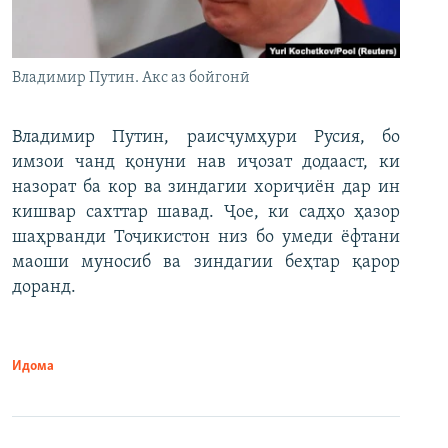
Владимир Путин. Акс аз бойгонӣ
Владимир Путин, раисҷумҳури Русия, бо
имзои чанд қонуни нав иҷозат додааст, ки
назорат ба кор ва зиндагии хориҷиён дар ин
кишвар сахттар шавад. Ҷое, ки садҳо ҳазор
шаҳрванди Тоҷикистон низ бо умеди ёфтани
маоши муносиб ва зиндагии беҳтар қарор
доранд.
Идома