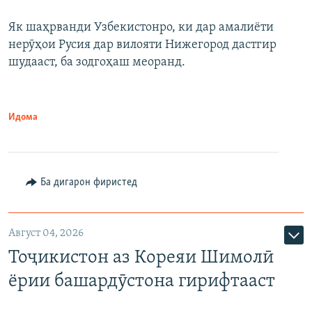
Як шаҳрванди Узбекистонро, ки дар амалиёти
нерӯҳои Русия дар вилояти Нижегород дастгир
шудааст, ба зодгоҳаш меоранд.
Идома
Ба дигарон фиристед
Август 04, 2026
Тоҷикистон аз Кореяи Шимолӣ
ёрии башардӯстона гирифтааст