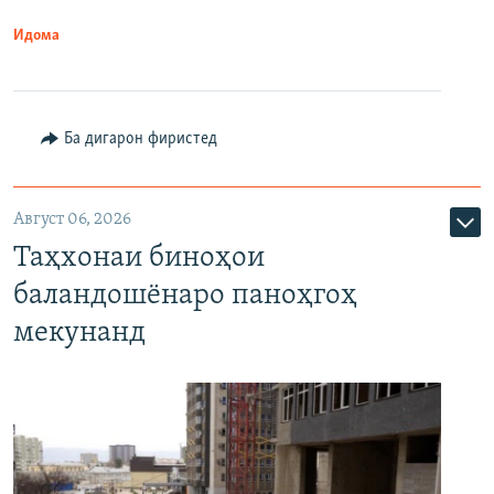
Идома
Ба дигарон фиристед
Август 06, 2026
Таҳхонаи биноҳои
баландошёнаро паноҳгоҳ
мекунанд