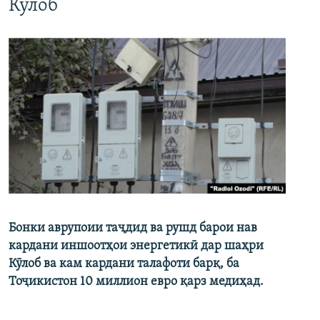
Кӯлоб
Бонки аврупоии таҷдид ва рушд барои нав
кардани иншоотҳои энергетикӣ дар шаҳри
Кӯлоб ва кам кардани талафоти барқ, ба
Тоҷикистон 10 миллион евро қарз медиҳад.