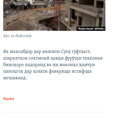
Акс аз бойгонӣ
Як мансабдор дар вилояти Суғд гуфтааст,
ширкатҳои сохтмонӣ ҳаққи фурӯши таҳхонаи
биноҳоро надоранд ва ин маконҳо ҳамчун
паноҳгоҳ дар ҳолати фавқулода истифода
мешаванд.
Идома