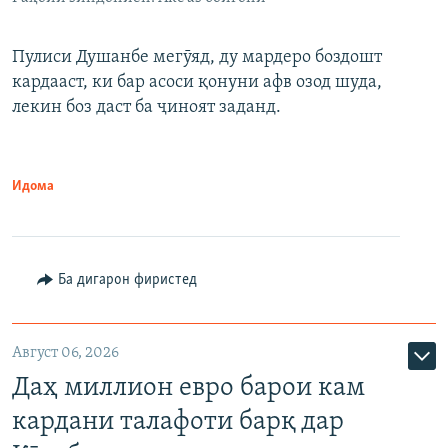
Пулиси Душанбе мегӯяд, ду мардеро боздошт
кардааст, ки бар асоси қонуни афв озод шуда,
лекин боз даст ба ҷиноят заданд.
Идома
Ба дигарон фиристед
Август 06, 2026
Даҳ миллион евро барои кам
кардани талафоти барқ дар