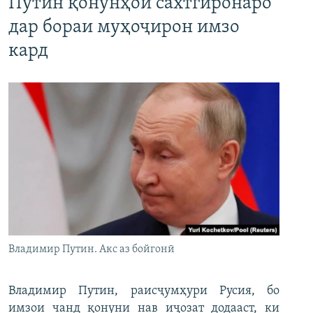
Путин қонунҳои сахтгиронаро
дар бораи муҳоҷирон имзо
кард
Владимир Путин. Акс аз бойгонӣ
Владимир Путин, раисҷумҳури Русия, бо
имзои чанд қонуни нав иҷозат додааст, ки