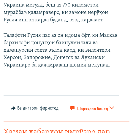
Украина мегӯяд, беш аз 770 километри
мураббаъ қаламраверо, ки замоне нерӯҳои
Русия ишғол карда буданд, озод кардааст.
Талафоти Русия пас аз он идома ёфт, ки Маскав
бархилофи қонунҳои байнулмилалӣ ва
ҳамапурсии сохта эълон кард, ки вилоятҳои
Херсон, Запорожйе, Донетск ва Луҳански
Украинаро ба қаламраваш шомил мекунад.
Ба дигарон фиристед
Шарҳҳоро бинед
Ҳамаи хабарҳои имрӯзро дар