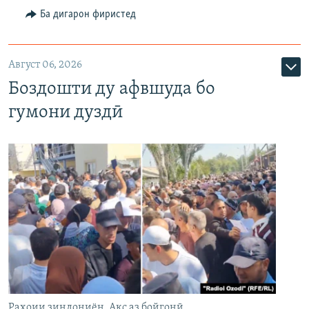
Ба дигарон фиристед
Август 06, 2026
Боздошти ду афвшуда бо
гумони дуздӣ
Раҳоии зиндониён. Акс аз бойгонӣ