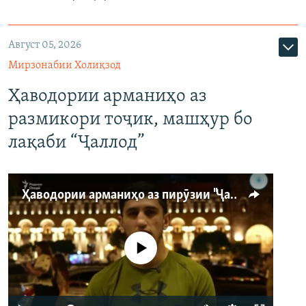
Август 05, 2026
Мирзонабии Холиқзод
Ҳаводории арманиҳо аз
размикори тоҷик, машҳур бо
лақаби “Ҷаллод”
Ҳаводории арманиҳо аз пирӯзии "Ҷаллод"-и тоҷик
Феълан кор намекунад
Auto