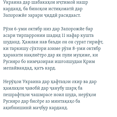
Украина дар шабакаҳои иҷтимоӣ нашр
карданд, ба биноҳои истиқоматӣ дар
Запорожйе зарари ҷиддӣ расидааст.
Рӯзи 6-уми октябр низ дар Запорожйе бар
асари тирпарронии шадид 11 нафар кушта
шуданд. Ҳамлаи нав баъди он он сурат гирифт,
ки таркишу сӯхтори азиме рӯзи 8-уми октябр
ҳаракати нақлиётро дар як пули муҳиме, ки
Русияро бо нимҷазираи ишғолшудаи Қрим
мепайвандад, қатъ кард.
Нерӯҳои Украина дар ҳафтаҳои охир ва дар
ҳамлаҳои ҷавобӣ дар ҷанубу шарқ ба
пешрафтҳои чашмрасе ноил шуда, нерӯҳои
Русияро дар бисёре аз минтақаҳо ба
ақибнишинӣ маҷбур карданд.