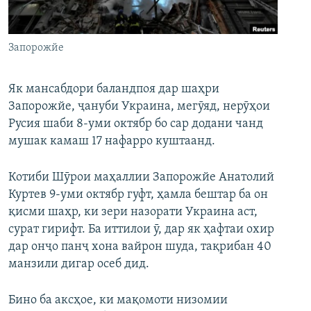
ГУЗОРИШҲОИ РАДИОӢ
Русский
Запорожйе
ПАЙГИРӢ КУНЕД
Як мансабдори баландпоя дар шаҳри
Запорожйе, ҷануби Украина, мегӯяд, нерӯҳои
Русия шаби 8-уми октябр бо сар додани чанд
мушак камаш 17 нафарро куштаанд.
Ҳамаи сомонаҳои RFE/RL
Котиби Шӯрои маҳаллии Запорожйе Анатолий
Куртев 9-уми октябр гуфт, ҳамла бештар ба он
қисми шаҳр, ки зери назорати Украина аст,
сурат гирифт. Ба иттилои ӯ, дар як ҳафтаи охир
дар онҷо панҷ хона вайрон шуда, тақрибан 40
манзили дигар осеб дид.
Бино ба аксҳое, ки мақомоти низомии