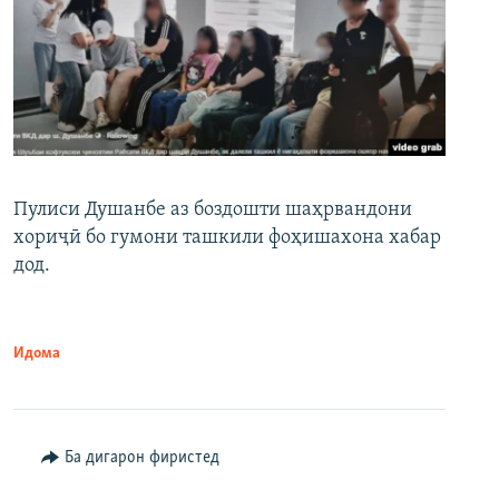
Пулиси Душанбе аз боздошти шаҳрвандони
хориҷӣ бо гумони ташкили фоҳишахона хабар
дод.
Идома
Ба дигарон фиристед