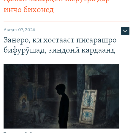
инҷо бихонед
Август 07, 2026
Занеро, ки хостааст писарашро
бифурӯшад, зиндонӣ кардаанд