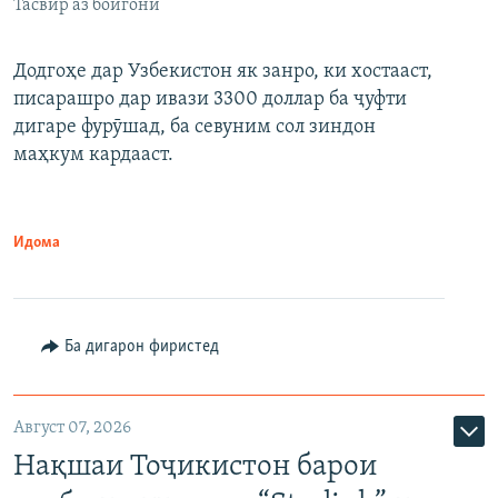
Тасвир аз бойгонӣ
Додгоҳе дар Узбекистон як занро, ки хостааст,
писарашро дар ивази 3300 доллар ба ҷуфти
дигаре фурӯшад, ба севуним сол зиндон
маҳкум кардааст.
Идома
Ба дигарон фиристед
Август 07, 2026
Нақшаи Тоҷикистон барои