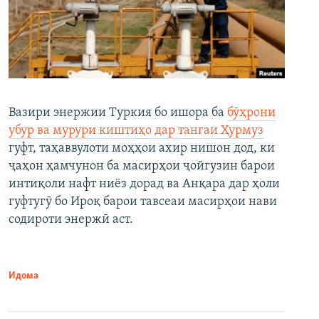
Вазири энержии Туркия бо ишора ба
бӯҳрони
убур ва мурури киштиҳо дар тангаи Ҳурмуз
гуфт, таҳаввулоти моҳҳои ахир нишон дод, ки
ҷаҳон ҳамчунон ба масирҳои ҷойгузин барои
интиқоли нафт ниёз дорад ва Анқара дар ҳоли
гуфтугӯ бо Ироқ барои тавсеаи масирҳои нави
содироти энержӣ аст.
Идома