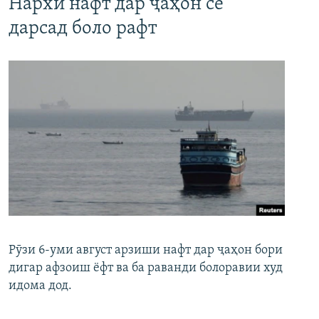
Нархи нафт дар ҷаҳон се
дарсад боло рафт
Рӯзи 6-уми август арзиши нафт дар ҷаҳон бори
дигар афзоиш ёфт ва ба раванди болоравии худ
идома дод.