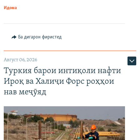
Идома
Ба дигарон фиристед
Август 06, 2026
Туркия барои интиқоли нафти
Ироқ ва Халиҷи Форс роҳҳои
нав меҷӯяд