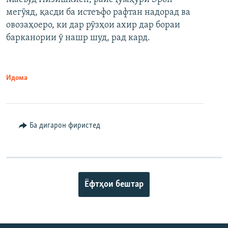
мегӯяд, қасди ба истеъфо рафтан надорад ва
овозаҳоеро, ки дар рӯзҳои ахир дар бораи
барканории ӯ нашр шуд, рад кард.
Идома
Ба дигарон фиристед
Ёфтҳои бештар