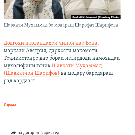
Шавкати Муҳаммад бо модараш Шарофат Шарифова
Додгоҳи парвандаҳои ҷиноӣ дар Вена
,
маркази Австрия, дархости мақомоти
Тоҷикистонро дар бораи истирдоди намояндаи
мухолифини тоҷик
Шавкати Муҳаммад
(Шавкатҷон Шарифов)
ва модару бародараш
рад кардааст.
Идома
Ба дигарон фиристед