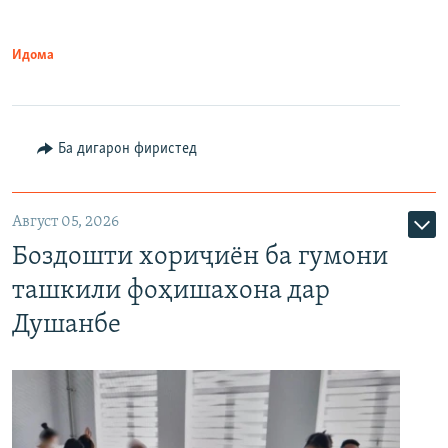
Идома
Ба дигарон фиристед
Август 05, 2026
Боздошти хориҷиён ба гумони
ташкили фоҳишахона дар
Душанбе