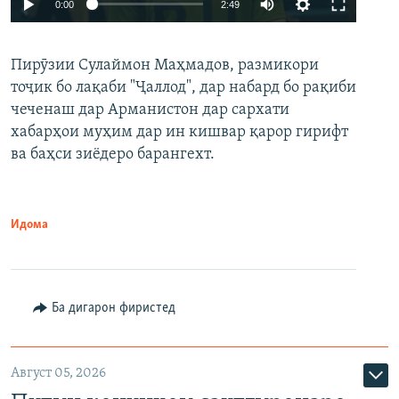
0:00
2:49
240p
Пирӯзии Сулаймон Маҳмадов, размикори
360p
тоҷик бо лақаби "Ҷаллод", дар набард бо рақиби
480p
Auto
240p
360p
480p
чеченаш дар Арманистон дар сархати
720p
хабарҳои муҳим дар ин кишвар қарор гирифт
720p
1080p
ва баҳси зиёдеро барангехт.
1080p
Идома
Ба дигарон фиристед
Август 05, 2026