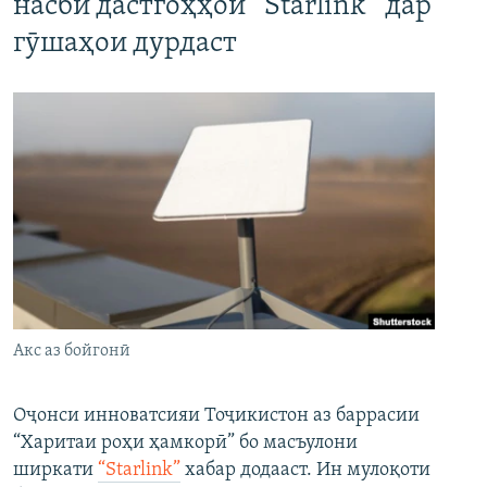
насби дастгоҳҳои “Starlink” дар
гӯшаҳои дурдаст
Акс аз бойгонӣ
Оҷонси инноватсияи Тоҷикистон аз баррасии
“Харитаи роҳи ҳамкорӣ” бо масъулони
ширкати
“Starlink”
хабар додааст. Ин мулоқоти