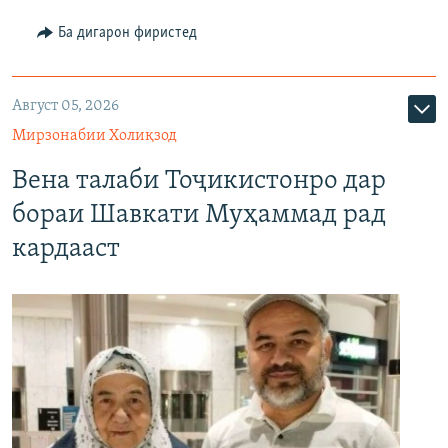
Ба дигарон фиристед
Август 05, 2026
Мирзонабии Холиқзод
Вена талаби Тоҷикистонро дар
бораи Шавкати Муҳаммад рад
кардааст