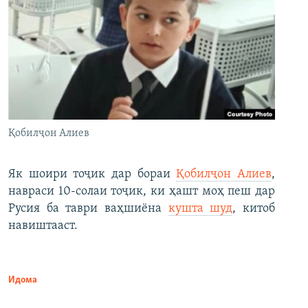
Қобилҷон Алиев
Як шоири тоҷик дар бораи
Қобилҷон Алиев
,
навраси 10-солаи тоҷик, ки ҳашт моҳ пеш дар
Русия ба таври ваҳшиёна
кушта шуд
, китоб
навиштааст.
Идома