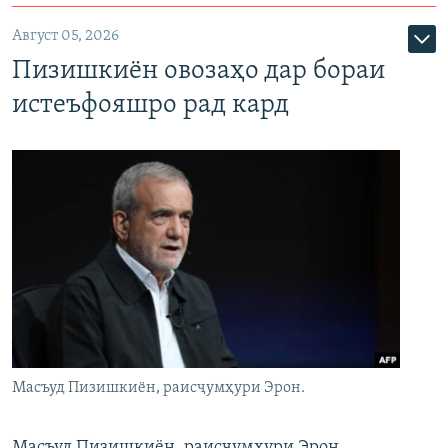
Август 05, 2026
Пизишкиён овозаҳо дар бораи
истеъфояшро рад кард
Масъуд Пизишкиён, раисҷумҳури Эрон.
Масъуд Пизишкиён, раисҷумҳури Эрон