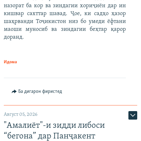
назорат ба кор ва зиндагии хориҷиён дар ин
кишвар сахттар шавад. Ҷое, ки садҳо ҳазор
шаҳрванди Тоҷикистон низ бо умеди ёфтани
маоши муносиб ва зиндагии беҳтар қарор
доранд.
Идома
Ба дигарон фиристед
Август 05, 2026
"Амалиёт"-и зидди либоси
“бегона” дар Панҷакент