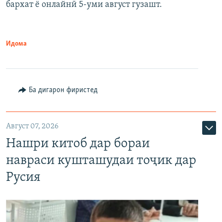
бархат ё онлайнӣ 5-уми август гузашт.
Идома
Ба дигарон фиристед
Август 07, 2026
Нашри китоб дар бораи
навраси кушташудаи тоҷик дар
Русия