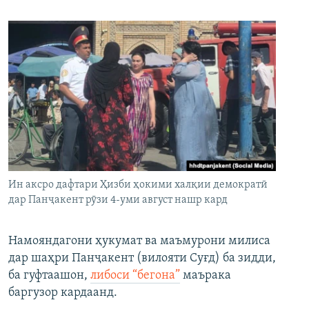
Ин аксро дафтари Ҳизби ҳокими халқии демократӣ
дар Панҷакент рӯзи 4-уми август нашр кард
Намояндагони ҳукумат ва маъмурони милиса
дар шаҳри Панҷакент (вилояти Суғд) ба зидди,
ба гуфтаашон,
либоси “бегона”
маърака
баргузор кардаанд.