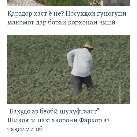
Қарздор ҳаст ё не? Посухҳои гуногуни
мақомот дар бораи корхонаи чинӣ
"Бахудо аз беобӣ шукуфтааст".
Шикояти пахтакорони Фархор аз
тақсими об