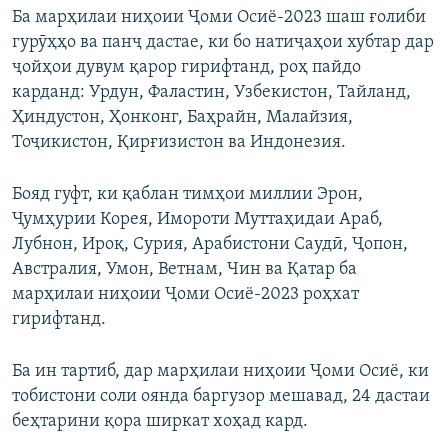
Ба марҳилаи ниҳоии Ҷоми Осиё-2023 шаш ғолиби
гурӯҳҳо ва панҷ дастае, ки бо натиҷаҳои хубтар дар
ҷойҳои дувум қарор гирифтанд, роҳ пайдо
карданд: Урдун, Фаластин, Узбекистон, Тайланд,
Ҳиндустон, Ҳонконг, Баҳрайн, Малайзия,
Тоҷикистон, Қирғизистон ва Индонезия.
Бояд гуфт, ки қаблан тимҳои миллии Эрон,
Ҷумҳурии Корея, Имороти Муттаҳидаи Араб,
Лубнон, Ироқ, Сурия, Арабистони Саудӣ, Ҷопон,
Австралия, Умон, Ветнам, Чин ва Қатар ба
марҳилаи ниҳоии Ҷоми Осиё-2023 роҳхат
гирифтанд.
Ба ин тартиб, дар марҳилаи ниҳоии Ҷоми Осиё, ки
тобистони соли оянда баргузор мешавад, 24 дастаи
беҳтарини қора ширкат хоҳад кард.