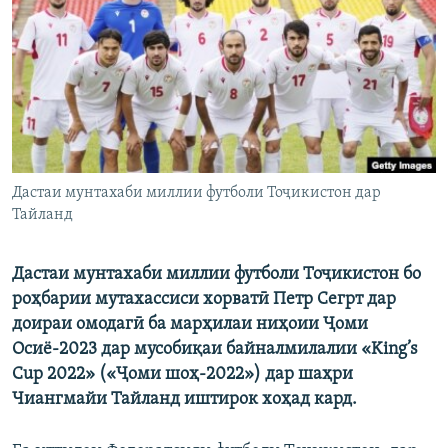
ГУЗОРИШҲОИ РАДИОӢ
Русский
ПАЙГИРӢ КУНЕД
Дастаи мунтахаби миллии футболи Тоҷикистон дар
Тайланд
Ҳамаи сомонаҳои RFE/RL
Дастаи мунтахаби миллии футболи То
ҷ
икистон
бо
ро
ҳ
барии
мутахассиси
хорват
ӣ
Петр
Сегрт
дар
доираи
омодаг
ӣ
ба
мар
ҳ
илаи
ни
ҳ
оии
Ҷ
оми
Осиё
-2023
дар
мусоби
қ
аи
байналмилалии
«
King
’
s
Cup
2022
»
(
«
Ҷ
оми
шо
ҳ
-2022
»
)
дар
ша
ҳ
ри
Чиангмайи
Тайланд
иштирок
хо
ҳ
ад
кард.