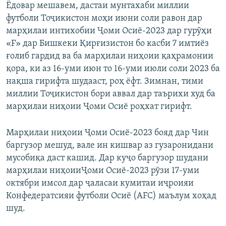
Ёдовар мешавем, дастаи мунтахаби миллии
футболи Тоҷикистон моҳи июни соли равон дар
марҳилаи интихобии Ҷоми Осиё-2023 дар гурӯҳи
«F» дар Бишкеки Қирғизистон бо касби 7 имтиёз
ғолиб гардид ва ба марҳилаи ниҳоии қаҳрамонии
қора, ки аз 16-уми июн то 16-уми июли соли 2023 ба
нақша гирифта шудааст, роҳ ёфт. Зимнан, тими
миллии Тоҷикистон бори аввал дар таърихи худ ба
марҳилаи ниҳоии Ҷоми Осиё роҳхат гирифт.
Марҳилаи ниҳоии Ҷоми Осиё-2023 бояд дар Чин
баргузор мешуд, вале ин кишвар аз гузаронидани
мусобиқа даст кашид. Дар куҷо баргузор шудани
марҳилаи ниҳоииҶоми Осиё-2023 рӯзи 17-уми
октябри имсол дар ҷаласаи кумитаи иҷроияи
Конфедератсияи футболи Осиё (AFC) маълум хоҳад
шуд.