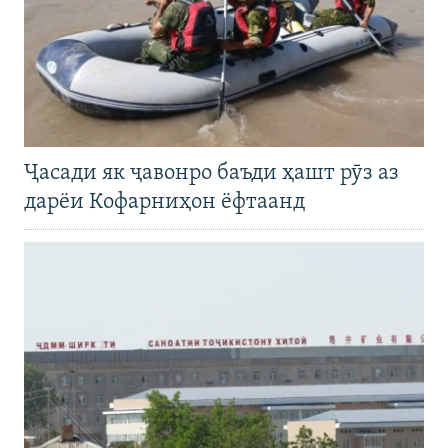
Ҷасади як ҷавонро баъди ҳашт рӯз аз
дарёи Кофарниҳон ёфтаанд