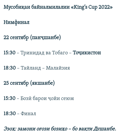
Мусоби
қ
аи
байналмилалии
«
King
’
s Cup 2022
»
Нимфинал
22
сентябр
(
панҷшанбе
)
15:30
– Тринидад ва Тобаго –
Тоҷикистон
18:30
– Тайланд – Малайзия​
25 сентябр (якшанбе)
15:30
– Бозӣ барои ҷойи сеюм
18:30
– Финал
Эзоҳ:
замони оғози бозиҳо
– бо вақти Душанбе.