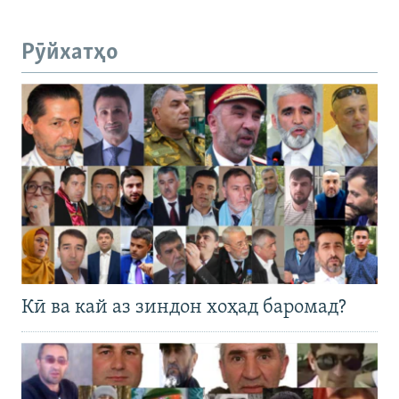
Рӯйхатҳо
Кӣ ва кай аз зиндон хоҳад баромад?