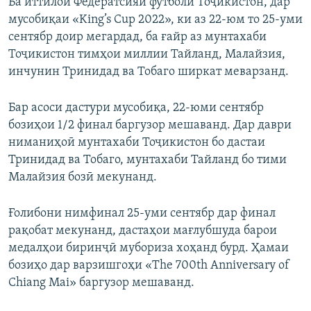
Ба иттилои Федератсияи футболи Тоҷикистон, дар
мусобиқаи «King’s Cup 2022», ки аз 22-юм то 25-уми
сентябр доир мегардад, ба ғайр аз мунтахаби
Тоҷикистон тимҳои миллии Тайланд, Малайзия,
инчунин Тринидад ва Тобаго ширкат меварзанд.
Бар асоси дастури мусобиқа, 22-юми сентябр
бозиҳои 1/2 финал баргузор мешаванд. Дар даври
ниманиҳоӣ мунтахаби Тоҷикистон бо дастаи
Тринидад ва Тобаго, мунтахаби Тайланд бо тими
Малайзия бозӣ мекунанд.
Ғолибони нимфинал 25-уми сентябр дар финал
рақобат мекунанд, дастаҳои мағлубшуда барои
медалҳои биринҷӣ мубориза хоҳанд бурд. Ҳамаи
бозиҳо дар варзишгоҳи «The 700th Anniversary of
Chiang Mai» баргузор мешаванд.