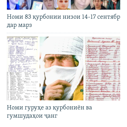
Номи 83 қурбонии низои 14-17 сентябр
дар марз
Номи гуруҳе аз қурбониён ва
гумшудаҳои ҷанг