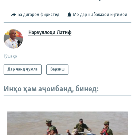
Ба дигарон фиристед
Мо дар шабакаҳои иҷтимоӣ
Нарзуллоҳи Латиф
Гӯшаҳо
Дар чанд ҷумла
Варзиш
Инҳо ҳам аҷоибанд, бинед: