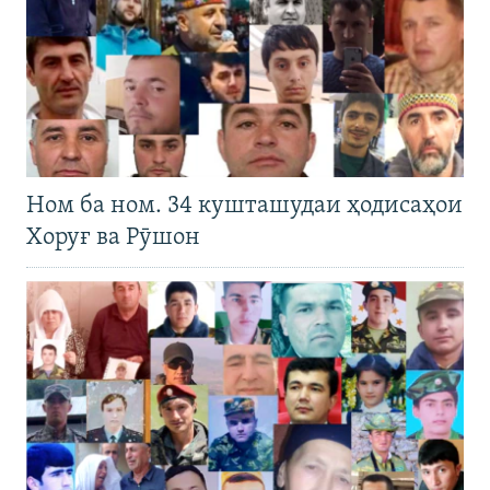
Ном ба ном. 34 кушташудаи ҳодисаҳои
Хоруғ ва Рӯшон