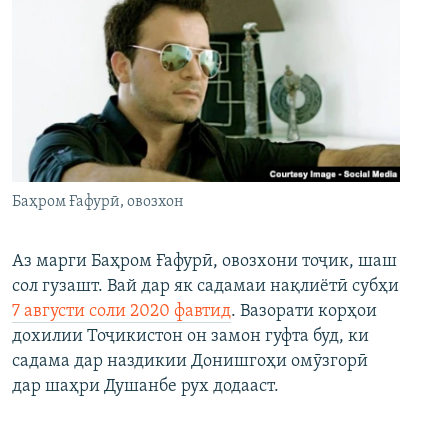
Баҳром Ғафурӣ, овозхон
Аз марги Баҳром Ғафурӣ, овозхони тоҷик, шаш
сол гузашт. Вай дар як садамаи нақлиётӣ субҳи
7 августи соли 2020 фавтид
. Вазорати корҳои
дохилии Тоҷикистон он замон гуфта буд, ки
садама дар наздикии Донишгоҳи омӯзгорӣ
дар шаҳри Душанбе рух додааст.