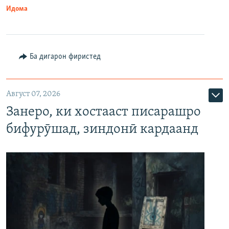
Идома
Ба дигарон фиристед
Август 07, 2026
Занеро, ки хостааст писарашро
бифурӯшад, зиндонӣ кардаанд