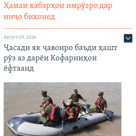
Ҳамаи хабарҳои имрӯзро дар
инҷо бихонед
Август 09, 2026
Ҷасади як ҷавонро баъди ҳашт
рӯз аз дарёи Кофарниҳон
ёфтаанд