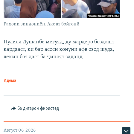
Раҳоии зиндониён. Акс аз бойгонӣ
Пулиси Душанбе мегӯяд, ду мардеро боздошт
кардааст, ки бар асоси қонуни афв озод шуда,
лекин боз даст ба ҷиноят заданд.
Идома
Ба дигарон фиристед
Август 06, 2026