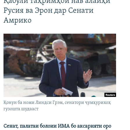
Қабули таҳримҳои нав алайҳи
Русия ва Эрон дар Сенати
Амрико
Қонун ба номи Линдси Грэм, сенатори ҷумҳурихоҳ
гузошта шудааст
Сенат, палатаи болоии ИМА бо аксарияти оро