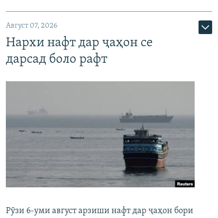
Август 07, 2026
Нархи нафт дар ҷаҳон се
дарсад боло рафт
Рӯзи 6-уми август арзиши нафт дар ҷаҳон бори