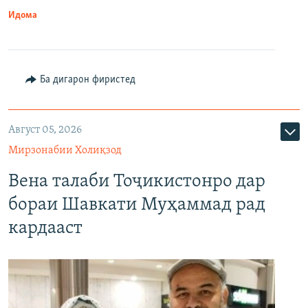
Идома
Ба дигарон фиристед
Август 05, 2026
Мирзонабии Холиқзод
Вена талаби Тоҷикистонро дар
бораи Шавкати Муҳаммад рад
кардааст