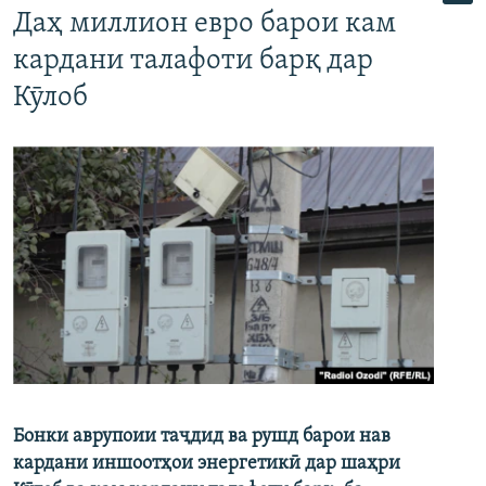
Даҳ миллион евро барои кам
кардани талафоти барқ дар
Кӯлоб
Бонки аврупоии таҷдид ва рушд барои нав
кардани иншоотҳои энергетикӣ дар шаҳри