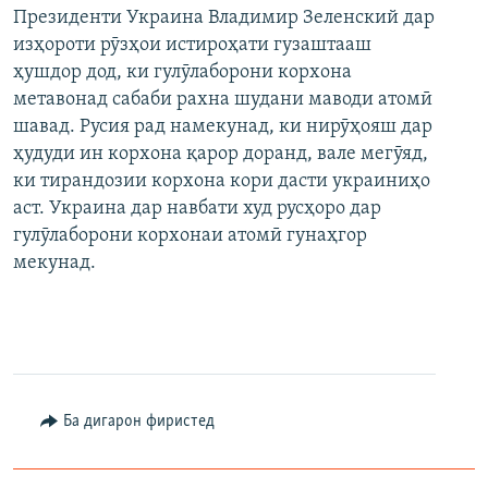
Президенти Украина Владимир Зеленский дар
изҳороти рӯзҳои истироҳати гузаштааш
ҳушдор дод, ки гулӯлаборони корхона
метавонад сабаби рахна шудани маводи атомӣ
шавад. Русия рад намекунад, ки нирӯҳояш дар
ҳудуди ин корхона қарор доранд, вале мегӯяд,
ки тирандозии корхона кори дасти украиниҳо
аст. Украина дар навбати худ русҳоро дар
гулӯлаборони корхонаи атомӣ гунаҳгор
мекунад.
Ба дигарон фиристед