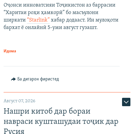
Оҷонси инноватсияи Тоҷикистон аз баррасии
“Харитаи роҳи ҳамкорӣ” бо масъулони
ширкати
“Starlink”
хабар додааст. Ин мулоқоти
бархат ё онлайнӣ 5-уми август гузашт.
Идома
Ба дигарон фиристед
Август 07, 2026
Нашри китоб дар бораи
навраси кушташудаи тоҷик дар
Русия