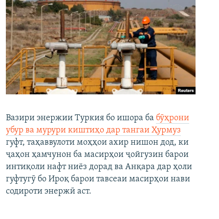
Вазири энержии Туркия бо ишора ба
бӯҳрони
убур ва мурури киштиҳо дар тангаи Ҳурмуз
гуфт, таҳаввулоти моҳҳои ахир нишон дод, ки
ҷаҳон ҳамчунон ба масирҳои ҷойгузин барои
интиқоли нафт ниёз дорад ва Анқара дар ҳоли
гуфтугӯ бо Ироқ барои тавсеаи масирҳои нави
содироти энержӣ аст.