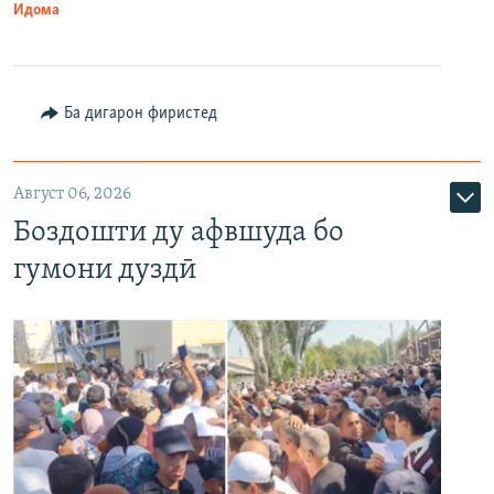
Идома
Ба дигарон фиристед
Август 06, 2026
Боздошти ду афвшуда бо
гумони дуздӣ