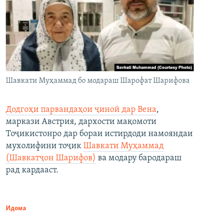
Шавкати Муҳаммад бо модараш Шарофат Шарифова
Додгоҳи парвандаҳои ҷиноӣ дар Вена
,
маркази Австрия, дархости мақомоти
Тоҷикистонро дар бораи истирдоди намояндаи
мухолифини тоҷик
Шавкати Муҳаммад
(Шавкатҷон Шарифов)
ва модару бародараш
рад кардааст.
Идома