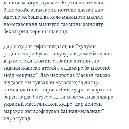
ҳастаӣ маҳкум шудааст. Корхонаи атомии
Запорожйе азимтарин истгоҳи ҳастаӣ дар
Аврупо мебошад ва ҳоло мақомоти масъул
наметавонанд машғули таъмини амнияту
бехатарии кори он шаванд.
Дар изҳорот гуфта шудааст, ки “ҳуҷуми
раднопазири Русия ва ҳузури идомаёбандааш
дар коргоҳи атомии Украина хатари сар
задани ҳодисаи атомӣ ё садамаро ба маротиб
зиёд мекунад”. Дар изҳорот аз Маскав тақозо
шудааст, ки қувваҳои мусаллаҳ ва дигар
намояндагони ғайрикасбии худро аз корхона
берун карда бигузорад, ки мақомоти дахлдори
украинӣ масъулиятҳои худро “дар доираи
марзҳои эътирофшудаи байналмилалиаш”
иҷро кунад.