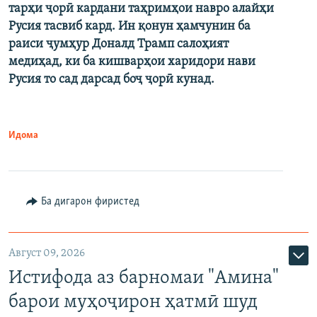
тарҳи ҷорӣ кардани таҳримҳои навро алайҳи
Русия тасвиб кард. Ин қонун ҳамчунин ба
раиси ҷумҳур Доналд Трамп салоҳият
медиҳад, ки ба кишварҳои харидори нави
Русия то сад дарсад боҷ ҷорӣ кунад.
Идома
Ба дигарон фиристед
Август 09, 2026
Истифода аз барномаи "Амина"
барои муҳоҷирон ҳатмӣ шуд