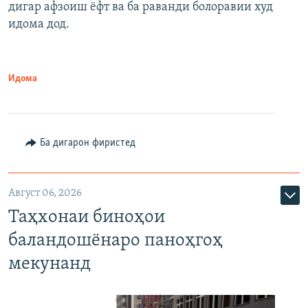
дигар афзоиш ёфт ва ба раванди болоравии худ
идома дод.
Идома
Ба дигарон фиристед
Август 06, 2026
Таҳхонаи биноҳои
баландошёнаро паноҳгоҳ
мекунанд