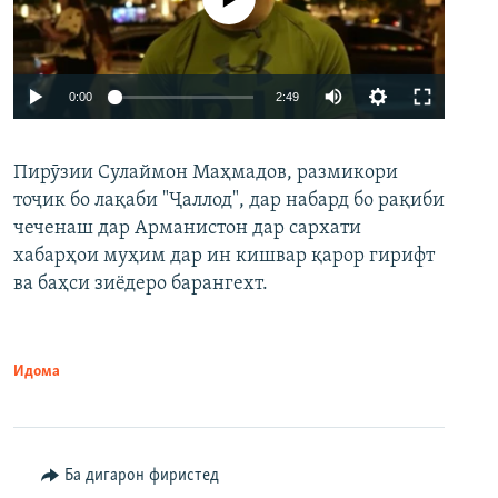
Auto
0:00
2:49
240p
Пирӯзии Сулаймон Маҳмадов, размикори
360p
тоҷик бо лақаби "Ҷаллод", дар набард бо рақиби
480p
Auto
240p
360p
480p
чеченаш дар Арманистон дар сархати
720p
хабарҳои муҳим дар ин кишвар қарор гирифт
720p
1080p
ва баҳси зиёдеро барангехт.
1080p
Идома
Ба дигарон фиристед