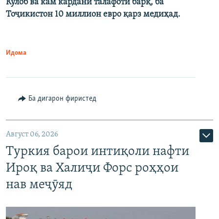
Кӯлоб ва кам кардани талафоти барқ, ба
Тоҷикистон 10 миллион евро қарз медиҳад.
Идома
Ба дигарон фиристед
Август 06, 2026
Туркия барои интиқоли нафти
Ироқ ва Халиҷи Форс роҳҳои
нав меҷӯяд