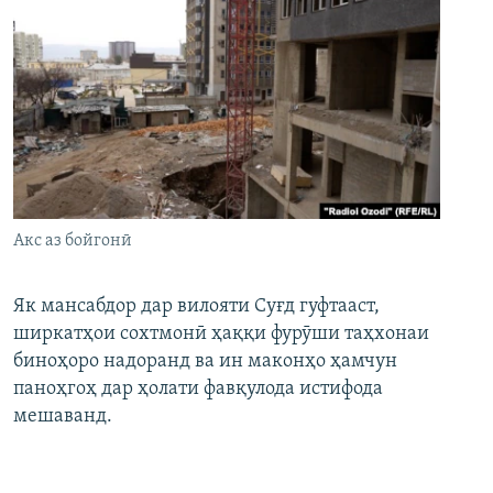
Акс аз бойгонӣ
Як мансабдор дар вилояти Суғд гуфтааст,
ширкатҳои сохтмонӣ ҳаққи фурӯши таҳхонаи
биноҳоро надоранд ва ин маконҳо ҳамчун
паноҳгоҳ дар ҳолати фавқулода истифода
мешаванд.