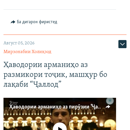
Ба дигарон фиристед
Август 05, 2026
Мирзонабии Холиқзод
Ҳаводории арманиҳо аз
размикори тоҷик, машҳур бо
лақаби “Ҷаллод”
Ҳаводории арманиҳо аз пирӯзии "Ҷаллод"-и тоҷик
Феълан кор намекунад