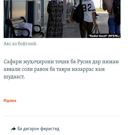
Акс аз бойгонӣ.
Сафари муҳоҷирони тоҷик ба Русия дар нимаи
аввали соли равон ба таври назаррас кам
шудааст.
Идома
Ба дигарон фиристед