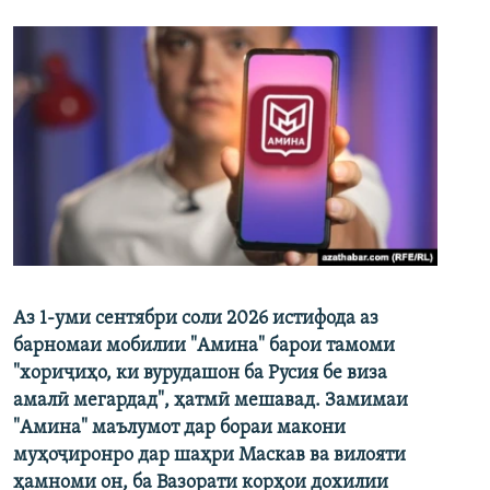
Аз 1-уми сентябри соли 2026 истифода аз
барномаи мобилии "Амина" барои тамоми
"хориҷиҳо, ки вурудашон ба Русия бе виза
амалӣ мегардад", ҳатмӣ мешавад. Замимаи
"Амина" маълумот дар бораи макони
муҳоҷиронро дар шаҳри Маскав ва вилояти
ҳамноми он, ба Вазорати корҳои дохилии