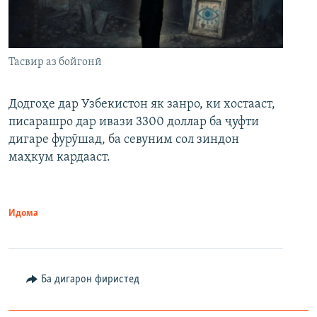
Тасвир аз бойгонӣ
Додгоҳе дар Узбекистон як занро, ки хостааст,
писарашро дар ивази 3300 доллар ба ҷуфти
дигаре фурӯшад, ба севуним сол зиндон
маҳкум кардааст.
Идома
Ба дигарон фиристед