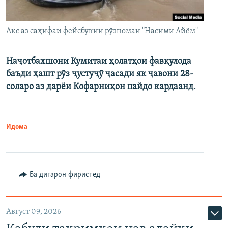
Акс аз саҳифаи фейсбукии рӯзномаи "Насими Айём"
Наҷотбахшони Кумитаи ҳолатҳои фавқулода
баъди ҳашт рӯз ҷустуҷӯ ҷасади як ҷавони 28-
соларо аз дарёи Кофарниҳон пайдо кардаанд.
Идома
Ба дигарон фиристед
Август 09, 2026