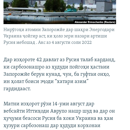
ГУЗОРИШҲОИ РАДИОӢ
Русский
ПАЙГИРӢ КУНЕД
Нирӯгоҳи атомии Запорожйе дар шаҳри Энергодари
Украина ҷойгир аст, ки ҳоло зери назари артиши
Русия мебошад . Акс аз 4 августи соли 2022
Дар изҳороте 42 давлат аз Русия талаб карданд,
Ҳамаи сомонаҳои RFE/RL
ки сарбозонашро аз ҳудуди пойгоҳи ҳастаии
Запорожйе берун кунад, чун, ба гуфтаи онҳо,
ин ҳолат боиси эҷоди “хатари азим”
гардидааст.
Матни изҳорот рӯзи 14-уми август дар
вебсайти Иттиҳоди Аврупо нашр шуд ва дар он
ҳуҷуми беасоси Русия ба хоки Украина ва ҳам
ҳузури сарбозонаш дар ҳудуди корхонаи