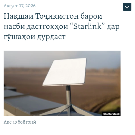
Август 07, 2026
Нақшаи Тоҷикистон барои
насби дастгоҳҳои “Starlink” дар
гӯшаҳои дурдаст
Акс аз бойгонӣ