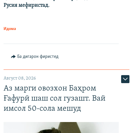
Русия мефиристад.
Идома
Ба дигарон фиристед
Август 08, 2026
Аз марги овозхон Баҳром
Ғафурӣ шаш сол гузашт. Вай
имсол 50-сола мешуд