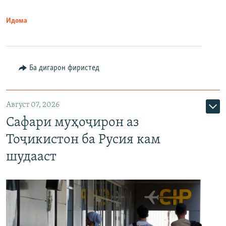
Идома
Ба дигарон фиристед
Август 07, 2026
Сафари муҳоҷирон аз
Тоҷикистон ба Русия кам
шудааст