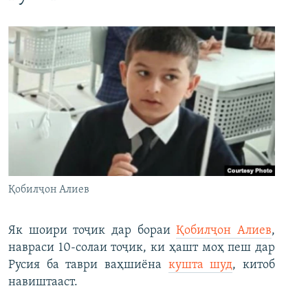
Қобилҷон Алиев
Як шоири тоҷик дар бораи
Қобилҷон Алиев
,
навраси 10-солаи тоҷик, ки ҳашт моҳ пеш дар
Русия ба таври ваҳшиёна
кушта шуд
, китоб
навиштааст.