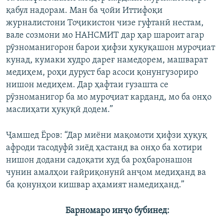
қабул надорам. Ман ба ҷойи Иттифоқи
журналистони Тоҷикистон чизе гуфтанӣ нестам,
вале созмони мо НАНСМИТ дар ҳар шароит агар
рӯзноманигорон барои ҳифзи ҳуқуқашон муроҷиат
кунад, кумаки худро дареғ намедорем, машварат
медиҳем, роҳи дуруст бар асоси қонунгузориро
нишон медиҳем. Дар ҳафтаи гузашта се
рӯзноманигор ба мо муроҷиат карданд, мо ба онҳо
маслиҳати ҳуқуқӣ додем.”
Ҷамшед Ёров: “Дар миёни мақомоти ҳифзи ҳуқуқ
афроди тасодуфӣ зиёд ҳастанд ва онҳо ба хотири
нишон додани садоқати худ ба роҳбаронашон
чунин амалҳои ғайриқонунӣ анҷом медиҳанд ва
ба қонунҳои кишвар аҳамият намедиҳанд.”
Барномаро инҷо бубинед: