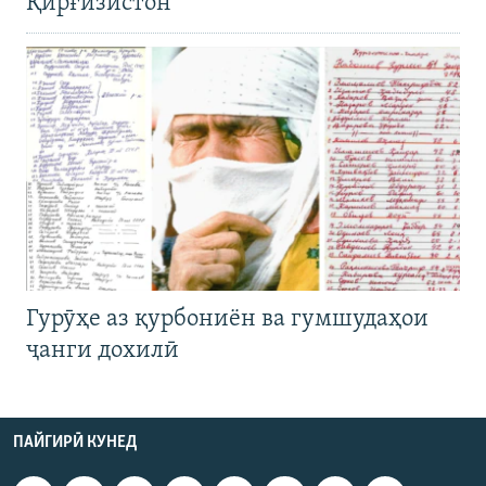
Қирғизистон
Гурӯҳе аз қурбониён ва гумшудаҳои
ҷанги дохилӣ
ПАЙГИРӢ КУНЕД