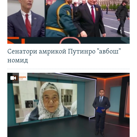
Cенатори амрикоӣ Путинро "авбош"
номид