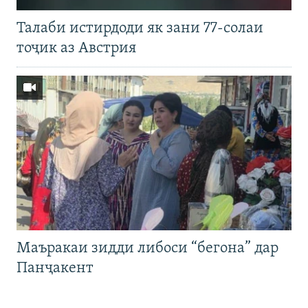
Талаби истирдоди як зани 77-солаи
тоҷик аз Австрия
Маъракаи зидди либоси “бегона” дар
Панҷакент