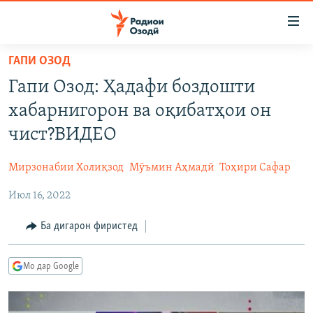
Пайвандҳои
дастрасӣ
Ҷаҳиш
ГАПИ ОЗОД
ба
ГӮШАҲО
Гапи Озод: Ҳадафи боздошти
мояи
ГАПИ ОЗОД
СИЁСАТ
аслӣ
хабарнигорон ва оқибатҳои он
РӮЗГОРИ МУҲОҶИР
Ҷаҳиш
ИҚТИСОД
чист?ВИДЕО
ба
САЛОМ, ХОҲАР
ҶОМЕА
феҳристи
Мирзонабии Холиқзод
Мӯъмин Аҳмадӣ
Тоҳири Сафар
ТАҲҚИҚОТ
ҚАЗИЯИ "КРОКУС"
аслӣ
Ҷаҳиш
Июл 16, 2022
ҶАНГ ДАР УКРАИНА
ОСИЁИ МАРКАЗӢ
ба
НАЗАРИ МАРДУМ
ФАРҲАНГ
Ба дигарон фиристед
ҷустор
ЧАНДРАСОНАӢ
МЕҲМОНИ ОЗОДӢ
БЛОГИСТОН
Мо дар Google
РӮЙХАТҲО
ВАРЗИШ
ОЗОДӢ ОНЛАЙН
ВИДЕО
КИТОБҲОИ ОЗОДӢ
НИГОРИСТОН