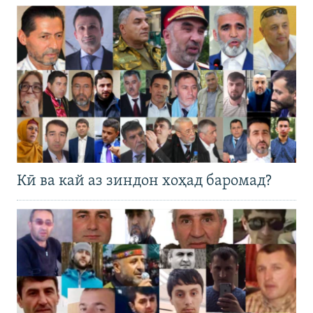
Кӣ ва кай аз зиндон хоҳад баромад?