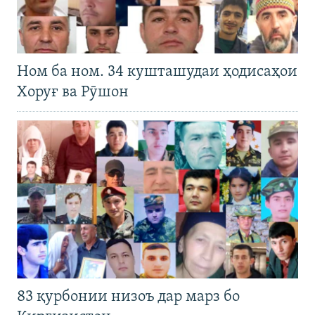
Ном ба ном. 34 кушташудаи ҳодисаҳои
Хоруғ ва Рӯшон
83 қурбонии низоъ дар марз бо