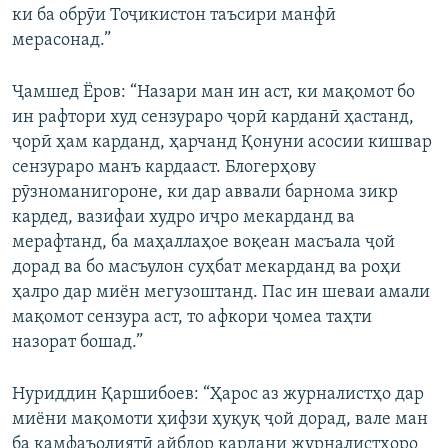
ки ба обрӯи Тоҷикистон таъсири манфӣ
мерасонад.”
Ҷамшед Ёров: “Назари ман ин аст, ки мақомот бо
ин рафтори худ сензураро ҷорӣ карданӣ ҳастанд,
ҷорӣ ҳам карданд, ҳарчанд Қонуни асосии кишвар
сензураро манъ кардааст. Блогерҳову
рӯзноманигороне, ки дар аввали барнома зикр
кардед, вазифаи худро иҷро мекарданд ва
мерафтанд, ба маҳаллаҳое воқеан масъала ҷой
дорад ва бо масъулон суҳбат мекарданд ва роҳи
ҳалро дар миён мегузоштанд. Пас ин шеваи амали
мақомот сензура аст, то афкори ҷомеа таҳти
назорат бошад.”
Нуриддин Қаршибоев: “Ҳарос аз журналистҳо дар
миёни мақомоти ҳифзи ҳуқуқ ҷой дорад, вале ман
ба камфаъолиятӣ айбдор кардани журналистҳоро