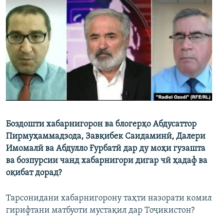
ГУЗОРИШҲОИ РАДИОӢ
Русский
ПАЙГИРӢ КУНЕД
Ҳамаи сомонаҳои RFE/RL
Боздошти хабарнигорон ва блогерҳо Абдусаттор
Пирмуҳаммадзода, Завқибек Саидаминӣ, Далери
Имомалӣ ва Абдулло Ғурбатӣ дар ду моҳи гузашта
ва бозпурсии чанд хабарнигори дигар чӣ ҳадаф ва
оқибат дорад?
Тарсонидани хабарнигорону таҳти назорати комил
гирифтани матбуоти мустақил дар Тоҷикистон?