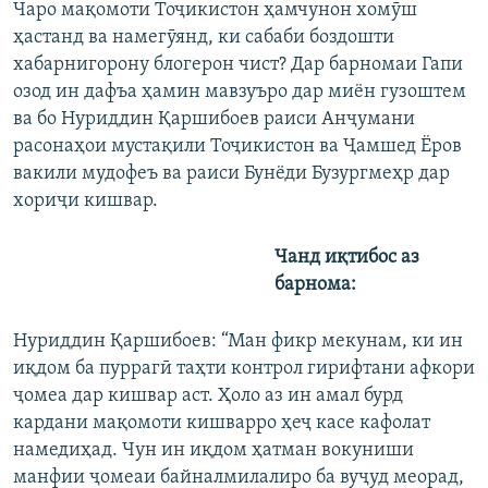
Чаро мақомоти Тоҷикистон ҳамчунон хомӯш
ҳастанд ва намегӯянд, ки сабаби боздошти
хабарнигорону блогерон чист? Дар барномаи Гапи
озод ин дафъа ҳамин мавзуъро дар миён гузоштем
ва бо Нуриддин Қаршибоев раиси Анҷумани
расонаҳои мустақили Тоҷикистон ва Ҷамшед Ёров
вакили мудофеъ ва раиси Бунёди Бузургмеҳр дар
хориҷи кишвар.
Чанд иқтибос аз
барнома:
Нуриддин Қаршибоев: “Ман фикр мекунам, ки ин
иқдом ба пуррагӣ таҳти контрол гирифтани афкори
ҷомеа дар кишвар аст. Ҳоло аз ин амал бурд
кардани мақомоти кишварро ҳеҷ касе кафолат
намедиҳад. Чун ин иқдом ҳатман вокуниши
манфии ҷомеаи байналмилалиро ба вуҷуд меорад,