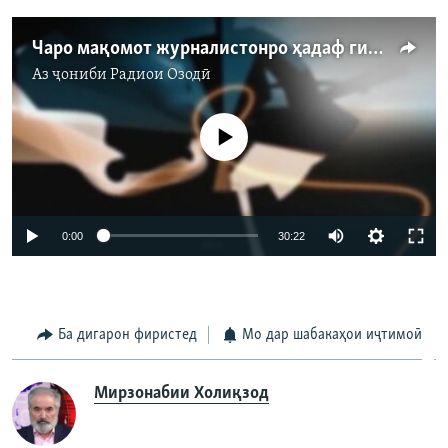
Чаро мақомот журналистонро ҳадаф гирифтаанд?
Аз ҷониби
Радиои Озодӣ
Феълан кор намекунад
Auto
0:00
30:22
240p
360p
Ба дигарон фиристед
Мо дар шабакаҳои иҷтимоӣ
Auto
240p
360p
480p
480p
720p
720p
1080p
Мирзонабии Холиқзод
1080p