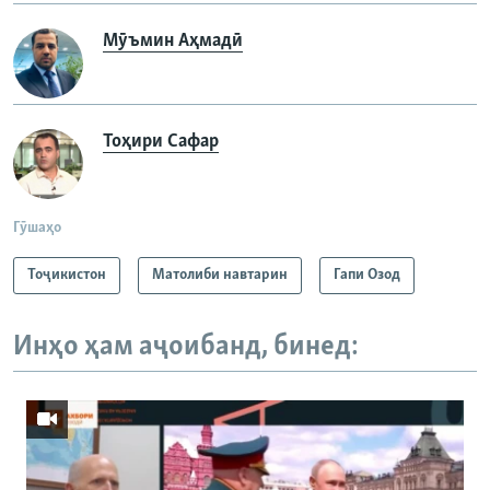
Мӯъмин Аҳмадӣ
Тоҳири Сафар
Гӯшаҳо
Тоҷикистон
Матолиби навтарин
Гапи Озод
Инҳо ҳам аҷоибанд, бинед: