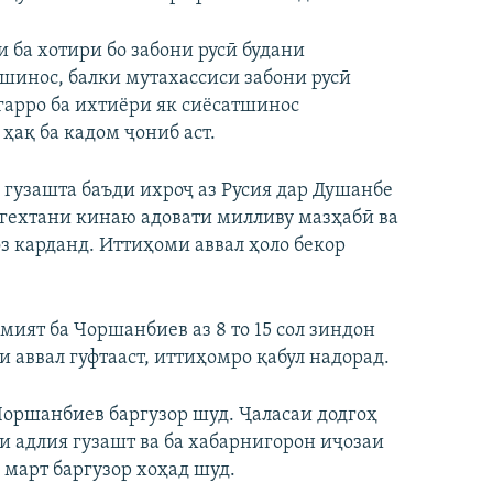
 ба хотири бо забони русӣ будани
шинос, балки мутахассиси забони русӣ
арро ба ихтиёри як сиёсатшинос
ҳақ ба кадом ҷониб аст.
гузашта баъди ихроҷ аз Русия дар Душанбе
нгехтани кинаю адовати милливу мазҳабӣ ва
з карданд. Иттиҳоми аввал ҳоло бекор
мият ба Чоршанбиев аз 8 то 15 сол зиндон
 аввал гуфтааст, иттиҳомро қабул надорад.
оршанбиев баргузор шуд. Ҷаласаи додгоҳ
и адлия гузашт ва ба хабарнигорон иҷозаи
март баргузор хоҳад шуд.