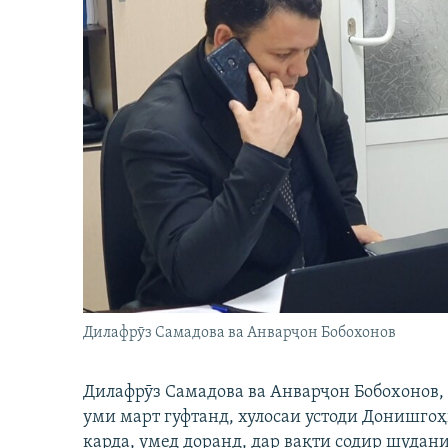
Дилафрӯз Самадова ва Анварҷон Бобохонов
Дилафрӯз Самадова ва Анварҷон Бобохонов,
уми март гуфтанд, хулосаи устоди Донишго
карда, умед доранд, дар вақти содир шудан