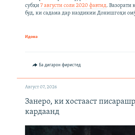
субҳи
7 августи соли 2020 фавтид
. Вазорати
буд, ки садама дар наздикии Донишгоҳи ом
Идома
Ба дигарон фиристед
Август 07, 2026
Занеро, ки хостааст писараш
кардаанд