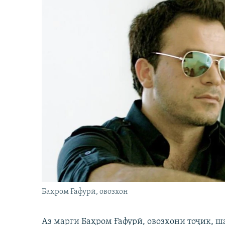
Баҳром Ғафурӣ, овозхон
Аз марги Баҳром Ғафурӣ, овозхони тоҷик, ш