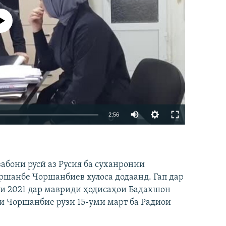
р намекунад
Auto
2:56
240p
EMBED
БА ДИГАРОН ФИРИСТЕД
360p
забони русӣ аз Русия ба суханронии
480p
шанбе Чоршанбиев хулоса додаанд. Гап дар
720p
ли 2021 дар мавриди ҳодисаҳои Бадахшон
1080p
еи Чоршанбие рӯзи 15-уми март ба Радиои
360p
480p