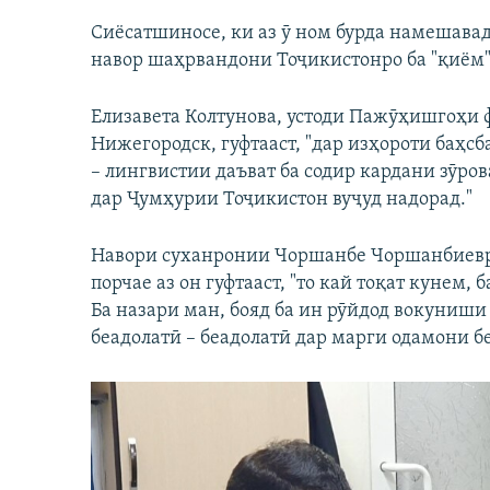
720p
Сиёсатшиносе, ки аз ӯ ном бурда намешавад
навор шаҳрвандони Тоҷикистонро ба "қиём"
Елизавета Колтунова, устоди Пажӯҳишгоҳи
Нижегородск, гуфтааст, "дар изҳороти баҳ
– лингвистии даъват ба содир кардани зӯрова
дар Ҷумҳурии Тоҷикистон вуҷуд надорад."
Навори суханронии Чоршанбе Чоршанбиевр
порчае аз он гуфтааст, "то кай тоқат кунем, 
Ба назари ман, бояд ба ин рӯйдод вокуниши
беадолатӣ – беадолатӣ дар марги одамони б