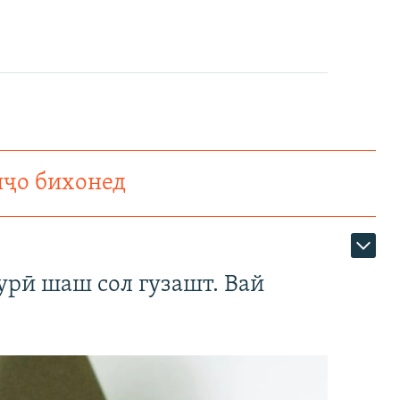
нҷо бихонед
урӣ шаш сол гузашт. Вай