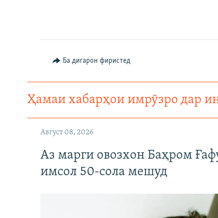
Ба дигарон фиристед
Ҳамаи хабарҳои имрӯзро дар и
Август 08, 2026
Аз марги овозхон Баҳром Ғаф
имсол 50-сола мешуд