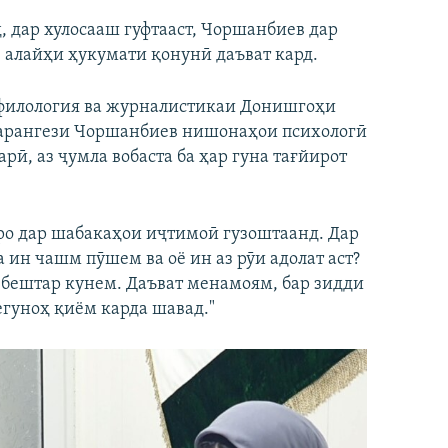
1080p
, дар хулосааш гуфтааст, Чоршанбиев дар
 алайҳи ҳукумати қонунӣ даъват кард.
 филология ва журналистикаи Донишгоҳи
сбарангези Чоршанбиев нишонаҳои психологӣ
рӣ, аз ҷумла вобаста ба ҳар гуна тағйирот
о дар шабакаҳои иҷтимоӣ гузоштаанд. Дар
ба ин чашм пӯшем ва оё ин аз рӯи адолат аст?
 бештар кунем. Даъват менамоям, бар зидди
егуноҳ қиём карда шавад."