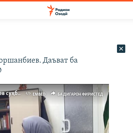
Чоршанбиев. Даъват ба
О
Вакилон дар бораи парвандаи Чоршанбиев суҳбат карданд
EMBED
БА ДИГАРОН ФИРИСТЕД