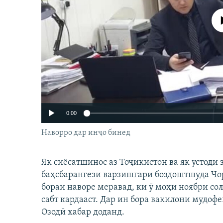
ГУЗОРИШҲОИ РАДИОӢ
Феълан ко
0:00
Наворро дар инҷо бинед
Як сиёсатшинос аз Тоҷикистон ва як устоди 
баҳсбарангези варзишгари боздоштшуда Чор
бораи наворе меравад, ки ӯ моҳи ноябри со
сабт кардааст. Дар ин бора вакилони мудоф
Озодӣ хабар доданд.
Auto
240p