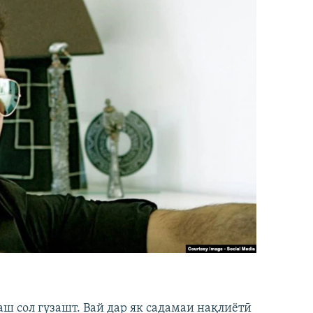
аш сол гузашт. Вай дар як садамаи нақлиётӣ