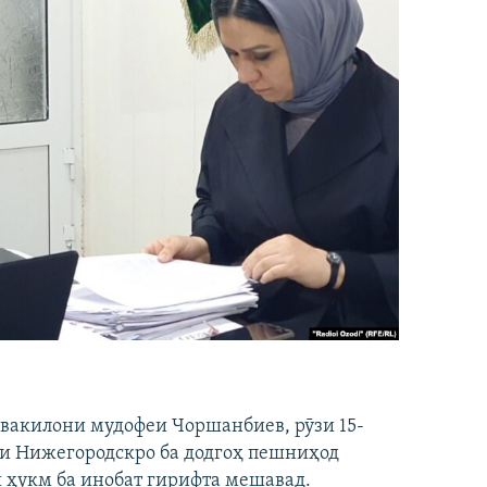
 вакилони мудофеи Чоршанбиев, рӯзи 15-
ҳи Нижегородскро ба додгоҳ пешниҳод
и ҳукм ба инобат гирифта мешавад.