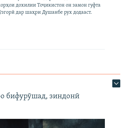
 корҳои дохилии Тоҷикистон он замон гуфта
ӯзгорӣ дар шаҳри Душанбе рух додааст.
ро бифурӯшад, зиндонӣ