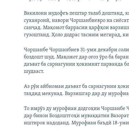
Вакилони мудофеъ пештар талаб доштанд, ки
суханронӣ, навори Чоршанбиевро на сиёсат
санҷад. Мақомот баррасии ҳарфҳои варзишг
гузоштанд. Ҳоло додрас тасмим мегирад, ки 
Чоршанбе Чоршанбиев 31-уми декабри соли 
боздошт шуд. Мақомот дар оғоз ӯро ба бара
даъват ба сарнагунии ҳокимият парванда бо
шудааст.
Аз рӯи айбномаи даъват ба сарнагунии ҳоки
таҳдид мекунад. Варзишгар дар ду мурофиаи
То имрӯз ду мурофиаи додгоҳии Чоршанбе Ч
дар бинои Боздоштгоҳи муваққатии Вазорат
иштирок надоданд. Мурофиаи баъдӣ 18-уми 