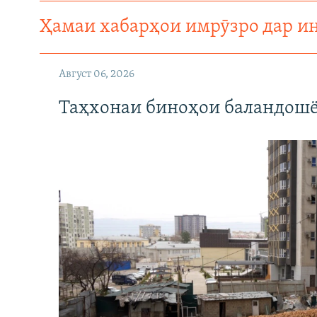
Ҳамаи хабарҳои имрӯзро дар и
Август 06, 2026
Таҳхонаи биноҳои баландошё