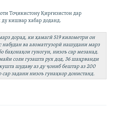
оти Тоҷикистону Қирғизистон дар
 ду кишвар хабар доданд.
арз дорад, ки ҳамагӣ 519 километри он
с набудан ва аломатгузорӣ нашудани марз
о баҳонаҳои гуногун, низоъ сар мезанад.
 майи соли гузашта рух дод, 36 шаҳрванди
кушта шудаву аз ду ҷониб бештар аз 200
р сар задани низоъ гунаҳкор донистанд.