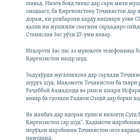
шавад. Низоъ бояд танҳо дар сари мизи муз
омодааст, ба Қирғизистону Тоҷикистон дар 
дорам, ки роҳбарони ҳарду кишвари узви С
ҳалли ин мушкили сангини сарҳадиро пайдо
Станислав Зас рӯзи 27-уми январ.
Изҳороти Зас пас аз мулоқоти телефонияш 
Қирғизистон нашр шуд.
Задухӯрди мусаллаҳона дар сарҳади Тоҷики
шуруъ шуд. Мақомоти Тоҷикистон ба таври 
Раҷаббой Аҳмадзода ва раиси шаҳри Исфара
январ ба суолҳои Радиои Озодӣ дар бораи ҳо
Як манбаъ дар идораи пулиси вилояти Суғд 
Қирғизистон сар шуд". Хадамоти марзбонии
нерӯҳои марзбонии Тоҷикистон оғоз кардан
намуданд.