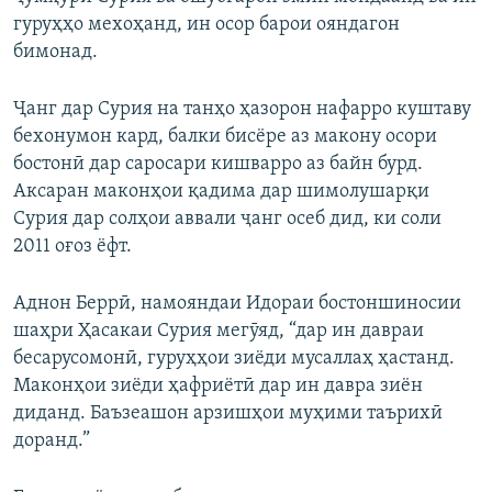
гуруҳҳо мехоҳанд, ин осор барои ояндагон
бимонад.
Ҷанг дар Сурия на танҳо ҳазорон нафарро куштаву
бехонумон кард, балки бисёре аз макону осори
бостонӣ дар саросари кишварро аз байн бурд.
Аксаран маконҳои қадима дар шимолушарқи
Сурия дар солҳои аввали ҷанг осеб дид, ки соли
2011 оғоз ёфт.
Аднон Беррӣ, намояндаи Идораи бостоншиносии
шаҳри Ҳасакаи Сурия мегӯяд, “дар ин давраи
бесарусомонӣ, гуруҳҳои зиёди мусаллаҳ ҳастанд.
Маконҳои зиёди ҳафриётӣ дар ин давра зиён
диданд. Баъзеашон арзишҳои муҳими таърихӣ
доранд.”