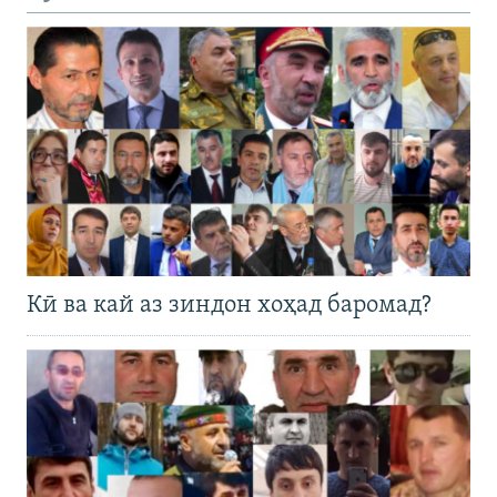
Кӣ ва кай аз зиндон хоҳад баромад?