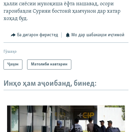
ҳалли сиёсии муноқиша ёфта нашавад, осори
гаронбаҳои Сурияи бостонӣ ҳамчунон дар хатар
хоҳад буд.
Ба дигарон фиристед
Мо дар шабакаҳои иҷтимоӣ
Гӯшаҳо
Ҷаҳон
Матолиби навтарин
Инҳо ҳам аҷоибанд, бинед: