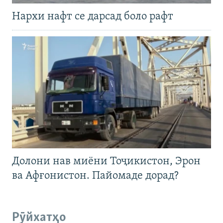
Нархи нафт се дарсад боло рафт
Долони нав миёни Тоҷикистон, Эрон
ва Афғонистон. Пайомаде дорад?
Рӯйхатҳо