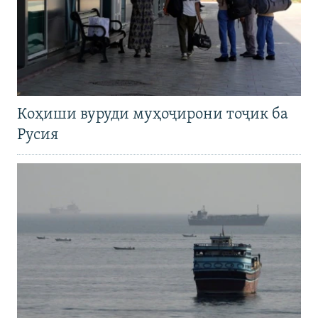
Коҳиши вуруди муҳоҷирони тоҷик ба
Русия