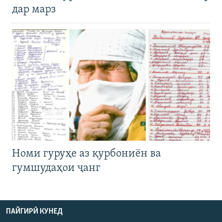
дар марз
Номи гуруҳе аз қурбониён ва
гумшудаҳои ҷанг
ПАЙГИРӢ КУНЕД