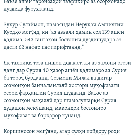
Баъзе ашёи гаронбаҳои таърихиро аз осорхонаҳо
дуздида фурӯхтаанд.
Зуҳур Сулаймон, намояндаи Неруҳои Амниятии
Курдҳо мегӯяд, ки "аз аввали ҳамин сол 139 ашёи
қадима, 543 тангаҳои бостонии дуздишударо аз
дасти 62 нафар пас гирифтаанд."
Як таҳқиқи тоза нишон додааст, ки аз замони оғози
ҷанг дар Сурия 40 ҳазор ашёи қадимаро аз Сурия
ба тороҷ бурдаанд. Созмони Милал ва дигар
созмонҳои байналмилалӣ хостори муҳофизати
осори фарҳангии Сурия шудаанд. Баъзе аз
созмонҳои маҳаллӣ дар шимолушарқи Сурия
худашон мекӯшанд, маконҳои бостониро
муҳофизат ва барқарор кунанд.
Коршиносон мегӯянд, агар сулҳи пойдору роҳи