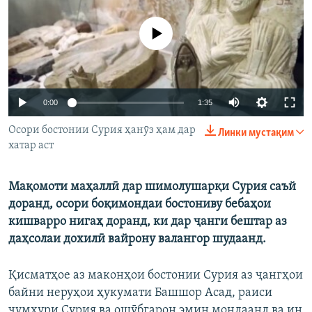
ГУЗОРИШҲОИ РАДИОӢ
Русский
Феълан кор намекунад
ПАЙГИРӢ КУНЕД
Auto
0:00
1:35
240p
Осори бостонии Сурия ҳанӯз ҳам дар
Линки мустақим
хатар аст
360p
Ҳамаи сомонаҳои RFE/RL
480p
Auto
240p
360p
480p
Мақомоти маҳаллӣ дар шимолушарқи Сурия саъй
720p
доранд, осори боқимондаи бостониву бебаҳои
720p
1080p
кишварро нигаҳ доранд, ки дар ҷанги бештар аз
1080p
даҳсолаи дохилӣ вайрону валангор шудаанд.
Қисматҳое аз маконҳои бостонии Сурия аз ҷангҳои
байни неруҳои ҳукумати Башшор Асад, раиси
ҷумҳури Сурия ва ошӯбгарон эмин мондаанд ва ин