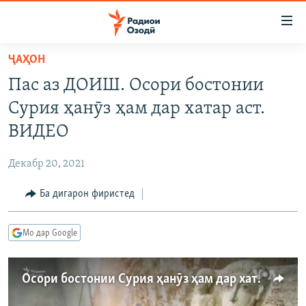
Пайвандҳои
дастрасӣ
Ҷаҳиш
ҶАҲОН
ба
ГӮШАҲО
Пас аз ДОИШ. Осори бостонии
мояи
ГАПИ ОЗОД
СИЁСАТ
аслӣ
Сурия ҳанӯз ҳам дар хатар аст.
РӮЗГОРИ МУҲОҶИР
Ҷаҳиш
ИҚТИСОД
ВИДЕО
ба
САЛОМ, ХОҲАР
ҶОМЕА
феҳристи
Декабр 20, 2021
ТАҲҚИҚОТ
ҚАЗИЯИ "КРОКУС"
аслӣ
Ҷаҳиш
Ба дигарон фиристед
ҶАНГ ДАР УКРАИНА
ОСИЁИ МАРКАЗӢ
ба
НАЗАРИ МАРДУМ
ФАРҲАНГ
ҷустор
Мо дар Google
ЧАНДРАСОНАӢ
МЕҲМОНИ ОЗОДӢ
БЛОГИСТОН
РӮЙХАТҲО
ВАРЗИШ
ОЗОДӢ ОНЛАЙН
ВИДЕО
Осори бостонии Сурия ҳанӯз ҳам дар хатар аст
КИТОБҲОИ ОЗОДӢ
НИГОРИСТОН