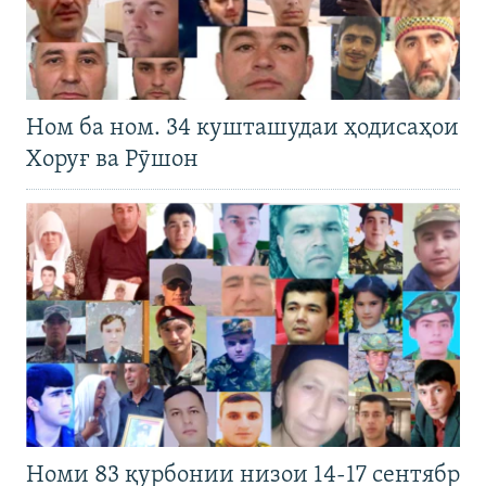
Ном ба ном. 34 кушташудаи ҳодисаҳои
Хоруғ ва Рӯшон
Номи 83 қурбонии низои 14-17 сентябр