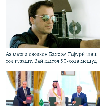
Аз марги овозхон Баҳром Ғафурӣ шаш
сол гузашт. Вай имсол 50-сола мешуд