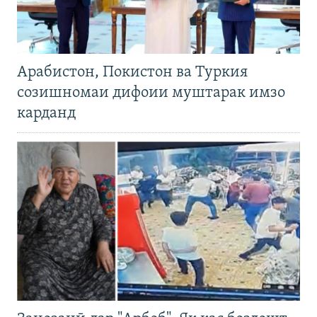
Арабистон, Покистон ва Туркия
созишномаи дифоии муштарак имзо
карданд