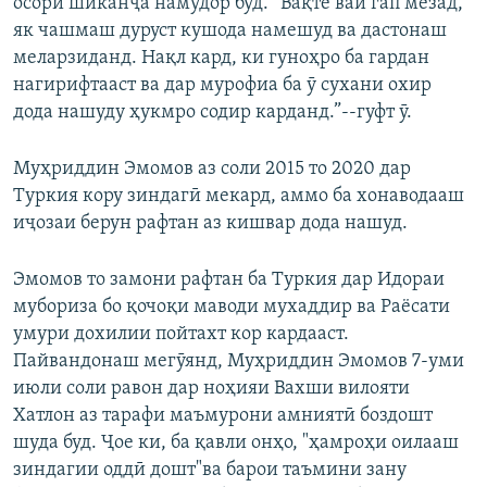
осори шиканҷа намудор буд. “Вақте вай гап мезад,
як чашмаш дуруст кушода намешуд ва дастонаш
меларзиданд. Нақл кард, ки гуноҳро ба гардан
нагирифтааст ва дар мурофиа ба ӯ сухани охир
дода нашуду ҳукмро содир карданд.”--гуфт ӯ.
Муҳриддин Эмомов аз соли 2015 то 2020 дар
Туркия кору зиндагӣ мекард, аммо ба хонаводааш
иҷозаи берун рафтан аз кишвар дода нашуд.
Эмомов то замони рафтан ба Туркия дар Идораи
мубориза бо қочоқи маводи мухаддир ва Раёсати
умури дохилии пойтахт кор кардааст.
Пайвандонаш мегӯянд, Муҳриддин Эмомов 7-уми
июли соли равон дар ноҳияи Вахши вилояти
Хатлон аз тарафи маъмурони амниятӣ боздошт
шуда буд. Ҷое ки, ба қавли онҳо, "ҳамроҳи оилааш
зиндагии оддӣ дошт"ва барои таъмини зану