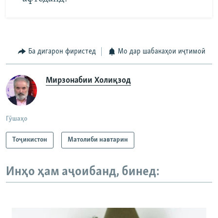
Ба дигарон фиристед
Мо дар шабакаҳои иҷтимоӣ
Мирзонабии Холиқзод
Гӯшаҳо
Тоҷикистон
Матолиби навтарин
Инҳо ҳам аҷоибанд, бинед: