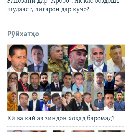
Занозанӣ дар "Арбоб". Як кас боздошт
шудааст, дигарон дар куҷо?
Рӯйхатҳо
Кӣ ва кай аз зиндон хоҳад баромад?