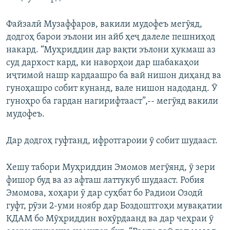
Файзалӣ Музаффаров, вакили мудофеъ мегӯяд,
додгоҳ барои эълони ин айб ҳеҷ далеле пешниҳод
накард. “Муҳриддин дар вақти эълони ҳукмаш аз
суд дархост кард, ки наворҳои дар шабакаҳои
иҷтимоӣ нашр кардаашро ба вай нишон диҳанд ва
гуноҳашро собит кунанд, вале нишон надоданд. Ӯ
гуноҳро ба гардан нагирифтааст”,-- мегӯяд вакили
мудофеъ.
Дар додгоҳ гуфтанд, ифротгароии ӯ собит шудааст.
Хешу табори Муҳриддин Эмомов мегӯянд, ӯ зери
фишор буд ва аз афташ латтукуб шудааст. Робия
Эмомова, хоҳари ӯ дар суҳбат бо Радиои Озодӣ
гуфт, рӯзи 2-уми ноябр дар Боздоштгоҳи мувақатии
КДАМ бо Мӯҳриддин вохӯрдаанд ва дар чеҳраи ӯ