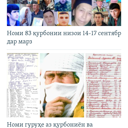
Номи 83 қурбонии низои 14-17 сентябр
дар марз
Номи гуруҳе аз қурбониён ва