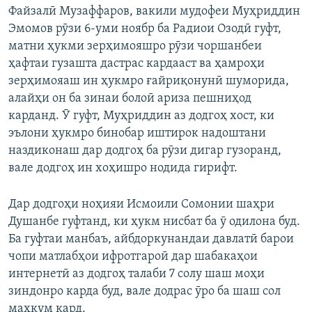
Файзалӣ Музаффаров, вакили мудофеи Муҳриддин
Эмомов рӯзи 6-уми ноябр ба Радиои Озодӣ гуфт,
матни ҳукми зерҳимояшро рӯзи чоршанбеи
ҳафтаи гузашта дастрас кардааст ва ҳамроҳи
зерҳимояаш ин ҳукмро ғайриқонунӣ шуморида,
алайҳи он ба зинаи болоӣ ариза пешниҳод
карданд. Ӯ гуфт, Муҳриддин аз додгоҳ хост, ки
эълони ҳукмро бинобар иштирок надоштани
наздиконаш дар додгоҳ ба рӯзи дигар гузоранд,
вале додгоҳ ин хоҳишро нодида гирифт.
Дар додгоҳи ноҳияи Исмоили Сомонии шаҳри
Душанбе гуфтанд, ки ҳукм нисбат ба ӯ одилона буд.
Ба гуфтаи манбаъ, айбдоркунандаи давлатӣ барои
чопи матлабҳои ифротгароӣ дар шабакаҳои
интернетӣ аз додгоҳ талаби 7 солу шаш моҳи
зиндонро карда буд, вале додрас ӯро ба шаш сол
маҳкум кард.