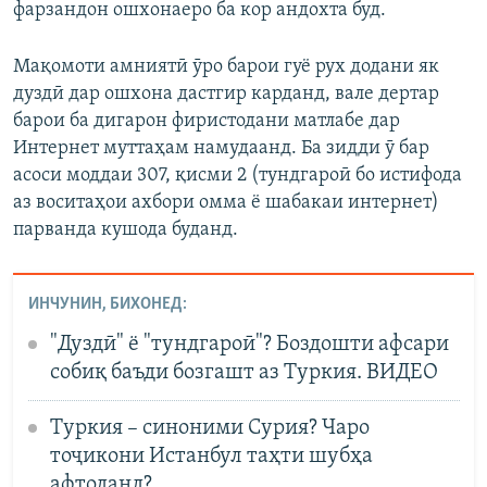
фарзандон ошхонаеро ба кор андохта буд.
Мақомоти амниятӣ ӯро барои гуё рух додани як
дуздӣ дар ошхона дастгир карданд, вале дертар
барои ба дигарон фиристодани матлабе дар
Интернет муттаҳам намудаанд. Ба зидди ӯ бар
асоси моддаи 307, қисми 2 (тундгароӣ бо истифода
аз воситаҳои ахбори омма ё шабакаи интернет)
парванда кушода буданд.
ИНЧУНИН, БИХОНЕД:
"Дуздӣ" ё "тундгароӣ"? Боздошти афсари
собиқ баъди бозгашт аз Туркия. ВИДЕО
Туркия – синоними Сурия? Чаро
тоҷикони Истанбул таҳти шубҳa
афтоданд?