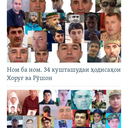
Ном ба ном. 34 кушташудаи ҳодисаҳои
Хоруғ ва Рӯшон