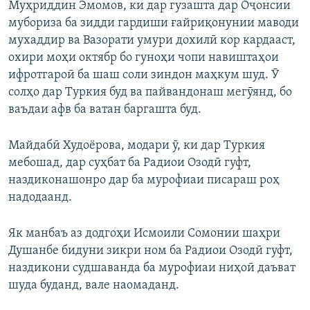
Муҳриддин Эмомов, ки дар гузашта дар Оҷонсии
мубориза ба зидди гардиши ғайриқонунии маводи
мухаддир ва Вазорати умури дохилӣ кор кардааст,
охири моҳи октябр бо гуноҳи чопи навиштаҳои
ифротгароӣ ба шаш соли зиндон маҳкум шуд. Ӯ
солҳо дар Туркия буд ва пайвандонаш мегӯянд, бо
ваъдаи афв ба ватан баргашта буд.
Майдабӣ Худоёрова, модари ӯ, ки дар Туркия
мебошад, дар суҳбат ба Радиои Озодӣ гуфт,
наздиконашонро дар ба мурофиаи писараш роҳ
надодаанд.
Як манбаъ аз додгоҳи Исмоили Сомонии шаҳри
Душанбе бидуни зикри ном ба Радиои Озодӣ гуфт,
наздикони судшаванда ба мурофиаи ниҳоӣ даъват
шуда буданд, вале наомаданд.