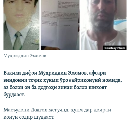
ГУЗОРИШҲОИ РАДИОӢ
Русский
ПАЙГИРӢ КУНЕД
Муҳриддин Эмомов
Ҳамаи сомонаҳои RFE/RL
Вакили дифои Мӯҳриддин Эмомов, афсари
зиндонии тоҷик ҳукми ӯро ғайриқонунӣ номида,
аз болои он ба додгоҳи зинаи болои шикоят
бурдааст.
Масъулони Додгоҳ мегӯянд, ҳукм дар доираи
қонун содир шудааст.