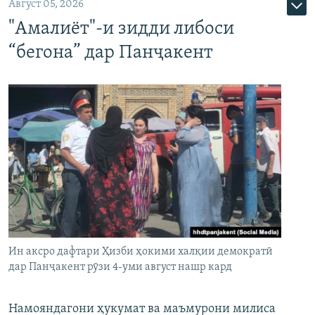
Август 05, 2026
"Амалиёт"-и зидди либоси
“бегона” дар Панҷакент
Ин аксро дафтари Ҳизби ҳокими халқии демократӣ
дар Панҷакент рӯзи 4-уми август нашр кард
Намояндагони ҳукумат ва маъмурони милиса