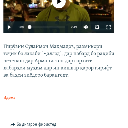
Феълан кор намекунад
Auto
0:00
2:49
240p
Пирӯзии Сулаймон Маҳмадов, размикори
360p
тоҷик бо лақаби "Ҷаллод", дар набард бо рақиби
480p
Auto
240p
360p
480p
чеченаш дар Арманистон дар сархати
720p
хабарҳои муҳим дар ин кишвар қарор гирифт
720p
1080p
ва баҳси зиёдеро барангехт.
1080p
Идома
Ба дигарон фиристед