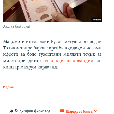
Акс аз бойгонӣ
Мақомоти интизомии Русия мегӯянд, як зодаи
Тоҷикистонро барои тарғиби ақидаҳои исломи
ифротӣ ва боло гузоштани миллати тоҷик аз
миллатҳои дигар
аз ҳаққи шаҳрванди
и ин
кишвар маҳрум кардаанд.
Идома
Ба дигарон фиристед
Шарҳҳоро бинед