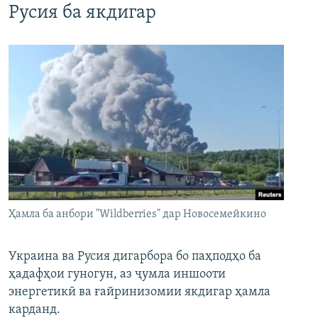
Русия ба якдигар
Ҳамла ба анбори "Wildberries" дар Новосемейкино
Украина ва Русия дигарбора бо паҳподҳо ба
ҳадафҳои гуногун, аз ҷумла иншооти
энергетикӣ ва ғайринизомии якдигар ҳамла
карданд.