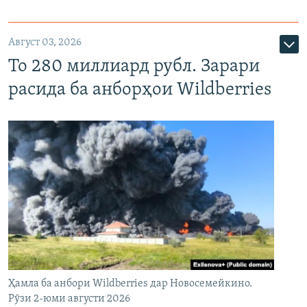
Август 03, 2026
То 280 миллиард рубл. Зарари
расида ба анборҳои Wildberries
Ҳамла ба анбори Wildberries дар Новосемейкино.
Рӯзи 2-юми августи 2026