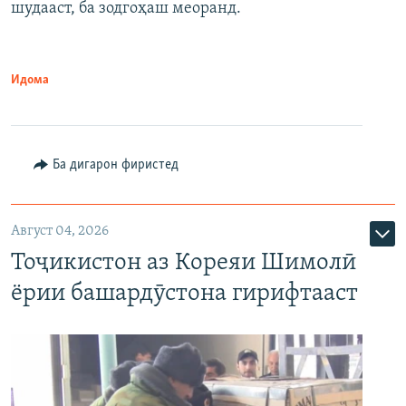
шудааст, ба зодгоҳаш меоранд.
Идома
Ба дигарон фиристед
Август 04, 2026
Тоҷикистон аз Кореяи Шимолӣ
ёрии башардӯстона гирифтааст