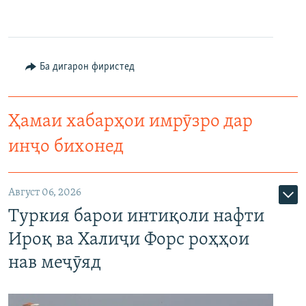
Ба дигарон фиристед
Ҳамаи хабарҳои имрӯзро дар
инҷо бихонед
Август 06, 2026
Туркия барои интиқоли нафти
Ироқ ва Халиҷи Форс роҳҳои
нав меҷӯяд