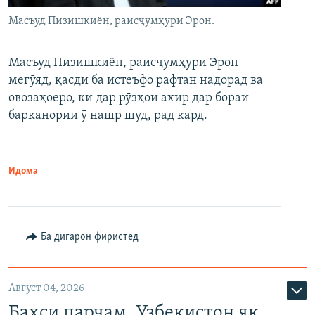
Масъуд Пизишкиён, раисҷумҳури Эрон.
Масъуд Пизишкиён, раисҷумҳури Эрон
мегӯяд, қасди ба истеъфо рафтан надорад ва
овозаҳоеро, ки дар рӯзҳои ахир дар бораи
барканории ӯ нашр шуд, рад кард.
Идома
Ба дигарон фиристед
Август 04, 2026
Баҳси парчам. Узбекистон як