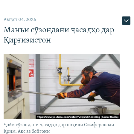
Август 04, 2026
Манъи сӯзондани ҷасадҳо дар
Қирғизистон
Ҷойи сӯзондани ҷасадҳо дар ноҳияи Симферополи
Қрим. Акс аз бойгонӣ