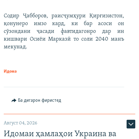
Содир Ҷабборов, раисҷумҳури Қирғизистон,
қонунеро имзо кард, ки бар асоси он
сӯзондани ҷасади фавтидагонро дар ин
кишвари Осиёи Марказӣ то соли 2040 манъ
мекунад.
Идома
Ба дигарон фиристед
Август 04, 2026
Идомаи ҳамлаҳои Украина ва