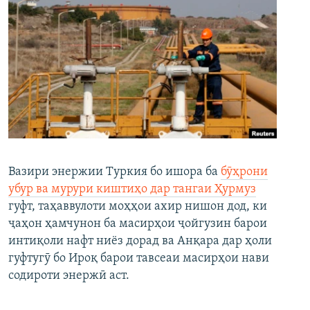
Вазири энержии Туркия бо ишора ба
бӯҳрони
убур ва мурури киштиҳо дар тангаи Ҳурмуз
гуфт, таҳаввулоти моҳҳои ахир нишон дод, ки
ҷаҳон ҳамчунон ба масирҳои ҷойгузин барои
интиқоли нафт ниёз дорад ва Анқара дар ҳоли
гуфтугӯ бо Ироқ барои тавсеаи масирҳои нави
содироти энержӣ аст.