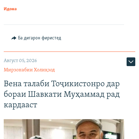
Идома
Ба дигарон фиристед
Август 05, 2026
Мирзонабии Холиқзод
Вена талаби Тоҷикистонро дар
бораи Шавкати Муҳаммад рад
кардааст