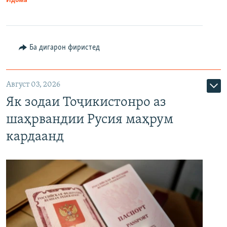
Идома
Ба дигарон фиристед
Август 03, 2026
Як зодаи Тоҷикистонро аз
шаҳрвандии Русия маҳрум
кардаанд