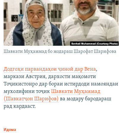
Шавкати Муҳаммад бо модараш Шарофат Шарифова
Додгоҳи парвандаҳои ҷиноӣ дар Вена
,
маркази Австрия, дархости мақомоти
Тоҷикистонро дар бораи истирдоди намояндаи
мухолифини тоҷик
Шавкати Муҳаммад
(Шавкатҷон Шарифов)
ва модару бародараш
рад кардааст.
Идома