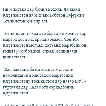
Ин минтақа дар байни ноҳияи Лайлаки
Қирғизистон ва ноҳияи Бобоҷон Ғафурови
Тоҷикистон ҷойгир аст.
Тоҷикистон то ҳол дар бораи ин ҳодиса дар
марз изҳори назар накардааст. Ҷониби
Қирғизистон мегӯяд, ҳарчанд марзбони он
кишвар осеб надид, оинаи мошинааш
шикастааст.
"Дар пайванд ба ин ҳодиса мулоқоти
намояндагони идораҳои марзбонии
Қирғизистону Тоҷикистон дар назар аст", -
гуфтаанд дар Хадамоти сарҳадбонии
Қирғизистон.
Тоҷикистон бо Қирғизистон 970-980 километр