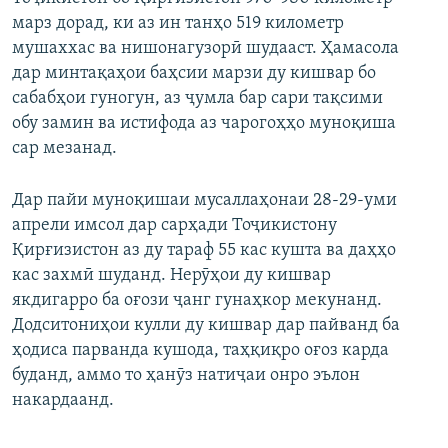
марз дорад, ки аз ин танҳо 519 километр
мушаххас ва нишонагузорӣ шудааст. Ҳамасола
дар минтақаҳои баҳсии марзи ду кишвар бо
сабабҳои гуногун, аз ҷумла бар сари тақсими
обу замин ва истифода аз чарогоҳҳо муноқиша
сар мезанад.
Дар пайи муноқишаи мусаллаҳонаи 28-29-уми
апрели имсол дар сарҳади Тоҷикистону
Қирғизистон аз ду тараф 55 кас кушта ва даҳҳо
кас захмӣ шуданд. Нерӯҳои ду кишвар
якдигарро ба оғози ҷанг гунаҳкор мекунанд.
Додситониҳои кулли ду кишвар дар пайванд ба
ҳодиса парванда кушода, таҳқиқро оғоз карда
буданд, аммо то ҳанӯз натиҷаи онро эълон
накардаанд.