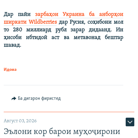
Дар пайи
зарбаҳои Украина ба анборҳои
ширкати Wildberries
дар Русия, соҳибони мол
то 280 миллиард рубл зарар дидаанд. Ин
ҳисоби ибтидоӣ аст ва метавонад бештар
шавад.
Идома
Ба дигарон фиристед
Август 03, 2026
Эълони кор барои муҳоҷирони