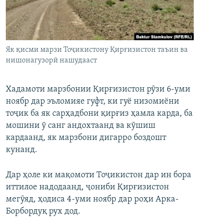
ГУЗОРИШҲОИ РАДИОӢ
Русский
ПАЙГИРӢ КУНЕД
Як қисми марзи Тоҷикистону Қирғизистон таъин ва
нишонагузорӣ нашудааст
Хадамоти марзбонии Қирғизистон рӯзи 6-уми
ноябр дар эъломияе гуфт, ки гуё низомиёни
Ҳамаи сомонаҳои RFE/RL
тоҷик ба як сарҳадбони қирғиз ҳамла карда, ба
мошини ӯ санг андохтаанд ва кӯшиш
кардаанд, як марзбони дигарро боздошт
кунанд.
Дар ҳоле ки мақомоти Тоҷикистон дар ин бора
иттилое надодаанд, ҷониби Қирғизистон
мегӯяд, ҳодиса 4-уми ноябр дар роҳи Арка-
Борбордуқ рух дод.