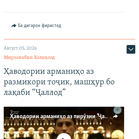
Ба дигарон фиристед
Август 05, 2026
Мирзонабии Холиқзод
Ҳаводории арманиҳо аз
размикори тоҷик, машҳур бо
лақаби “Ҷаллод”
Ҳаводории арманиҳо аз пирӯзии "Ҷаллод"-и тоҷик