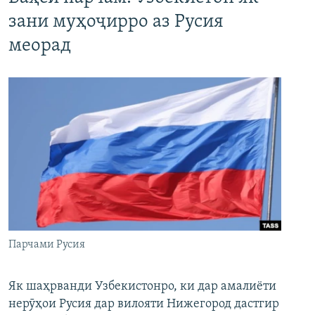
зани муҳоҷирро аз Русия
меорад
Парчами Русия
Як шаҳрванди Узбекистонро, ки дар амалиёти
нерӯҳои Русия дар вилояти Нижегород дастгир