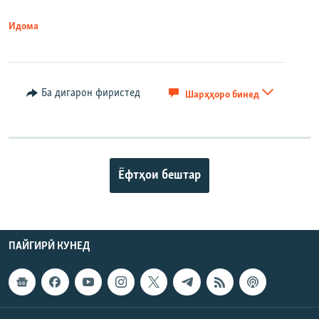
Идома
Ба дигарон фиристед
Шарҳҳоро бинед
Ёфтҳои бештар
ПАЙГИРӢ КУНЕД