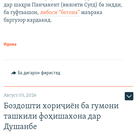
дар шаҳри Панҷакент (вилояти Суғд) ба зидди,
ба гуфтаашон,
либоси “бегона”
маърака
баргузор кардаанд.
Идома
Ба дигарон фиристед
Август 05, 2026
Боздошти хориҷиён ба гумони
ташкили фоҳишахона дар
Душанбе