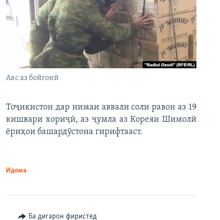
Акс аз бойгонӣ
Тоҷикистон дар нимаи аввали соли равон аз 19
кишвари хориҷӣ, аз ҷумла аз Кореяи Шимолӣ
ёриҳои башардӯстона гирифтааст.
Идома
Ба дигарон фиристед