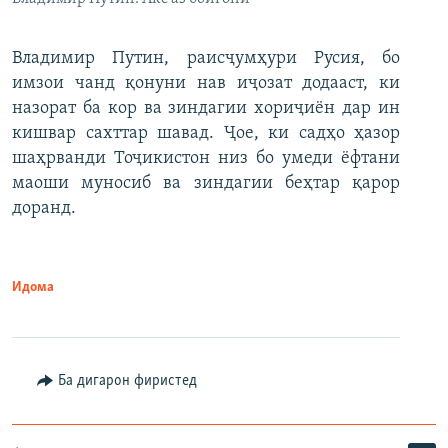
Владимир Путин, раисҷумҳури Русия, бо
имзои чанд қонуни нав иҷозат додааст, ки
назорат ба кор ва зиндагии хориҷиён дар ин
кишвар сахттар шавад. Ҷое, ки садҳо ҳазор
шаҳрванди Тоҷикистон низ бо умеди ёфтани
маоши муносиб ва зиндагии беҳтар қарор
доранд.
Идома
Ба дигарон фиристед