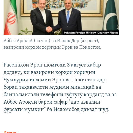
Аббос Ароқчӣ (аз чап) ва Исҳоқ Дор (аз рост),
вазирони корҳои хориҷии Эрон ва Покистон.
Расонаҳои Эрон шомгоҳи 3 август хабар
доданд, ки вазирони корҳои хориҷии
Ҷумҳурии исломии Эрон ва Покистон дар
бораи таҳаввулоти муҳими минтақаӣ ва
байналмилалӣ телефонӣ гуфтугӯ карданд ва аз
Аббос Ароқчӣ барои сафар "дар аввалин
фурсати мумкин" ба Исломобод даъват шуд.