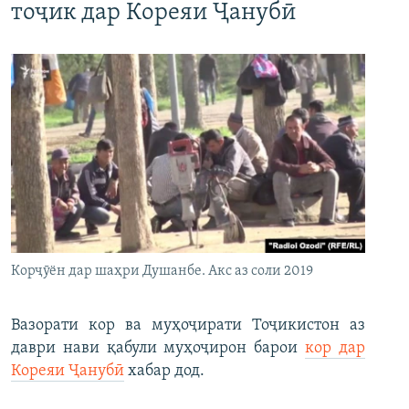
тоҷик дар Кореяи Ҷанубӣ
Корҷӯён дар шаҳри Душанбе. Акс аз соли 2019
Вазорати кор ва муҳоҷирати Тоҷикистон аз
даври нави қабули муҳоҷирон барои
кор дар
Кореяи Ҷанубӣ
хабар дод.