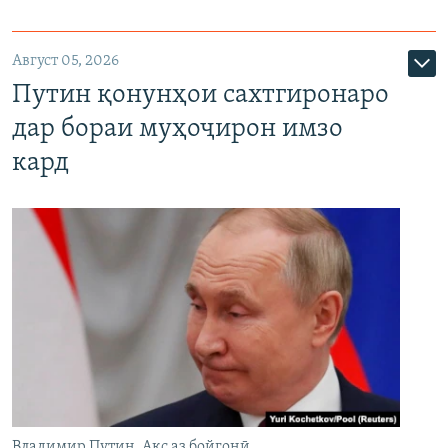
Август 05, 2026
Путин қонунҳои сахтгиронаро
дар бораи муҳоҷирон имзо
кард
Владимир Путин. Акс аз бойгонӣ