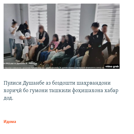
Пулиси Душанбе аз боздошти шаҳрвандони
хориҷӣ бо гумони ташкили фоҳишахона хабар
дод.
Идома