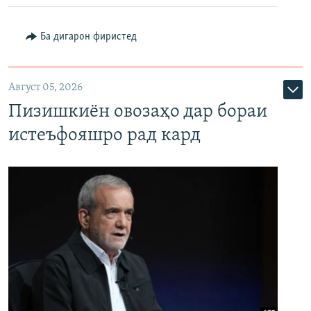
Ба дигарон фиристед
Август 05, 2026
Пизишкиён овозаҳо дар бораи
истеъфояшро рад кард