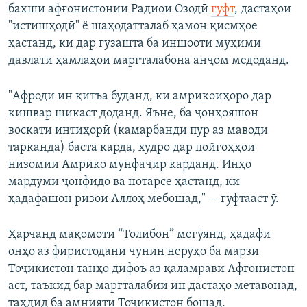
бахши афғонистонии Радиои Озодӣ
гуфт
, дастаҳои
"истишҳодӣ" ё шаҳодатталаб ҳамон қисмҳое
ҳастанд, ки дар гузашта ба иншооти муҳими
давлатӣ ҳамлаҳои маргталабона анҷом медоданд.
"Афроди ин қитъа буданд, ки амрикоиҳоро дар
кишвар шикаст доданд. Яъне, ба ҷонҳояшон
воскати интиҳорӣ (камарбанди пур аз маводи
тарканда) баста карда, худро дар пойгоҳҳои
низомии Амрико мунфаҷир карданд. Инҳо
мардуми ҷонфидо ва нотарсе ҳастанд, ки
ҳадафашон ризои Аллоҳ мебошад," -- гуфтааст ӯ.
Ҳарчанд мақомоти “Толибон” мегӯянд, ҳадафи
онҳо аз фиристодани чунин нерӯҳо ба марзи
Тоҷикистон танҳо дифоъ аз қаламрави Афғонистон
аст, таъкид бар маргталабии ин дастаҳо метавонад,
таҳдид ба амнияти Тоҷикистон бошад.