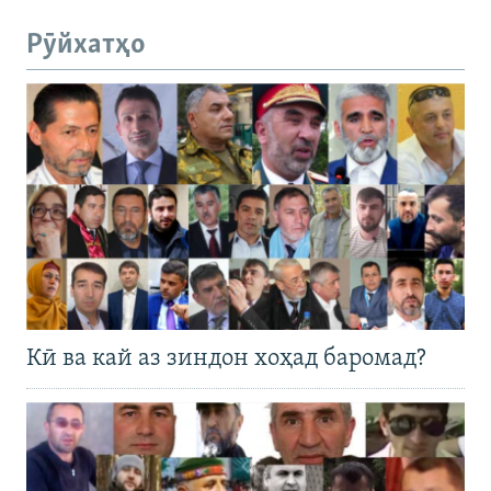
Рӯйхатҳо
Кӣ ва кай аз зиндон хоҳад баромад?