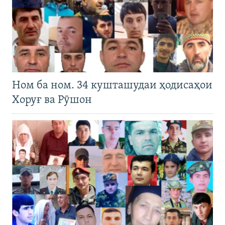
Ном ба ном. 34 кушташудаи ҳодисаҳои
Хоруғ ва Рӯшон