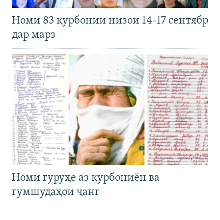
Номи 83 қурбонии низои 14-17 сентябр
дар марз
Номи гуруҳе аз қурбониён ва
гумшудаҳои ҷанг