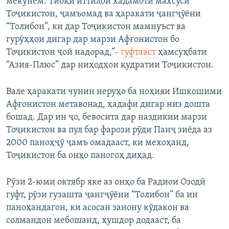
мекунем. Тибқи иттилои хадамоти махсуси
Тоҷикистон, ҷамъомад ва ҳаракати ҷангҷӯёни
“Толибон”, ки дар Тоҷикистон мамнуъст ва
гурӯҳҳои дигар дар марзи Афғонистон бо
Тоҷикистон ҷой надорад,”-
гуфтааст
ҳамсуҳбати
“Азия-Плюс” дар ниҳодҳои қудратии Тоҷикистон.
Вале ҳаракати чунин неруҳо ба ноҳияи Ишкошими
Афғонистон метавонад, ҳадафи дигар низ дошта
бошад. Дар ин ҷо, бевосита дар наздикии марзи
Тоҷикистон ва пул бар фарози рӯди Панҷ зиёда аз
2000 паноҳҷӯ ҷамъ омадааст, ки мехоҳанд,
Тоҷикистон ба онҳо паногоҳ диҳад.
Рӯзи 2-юми октябр яке аз онҳо ба Радиои Озодӣ
гуфт, рӯзи гузашта ҷангҷӯёни “Толибон” ба ин
паноҳандагон, ки асосан занону кӯдакон ва
солмандон мебошанд, ҳушдор додааст, ба