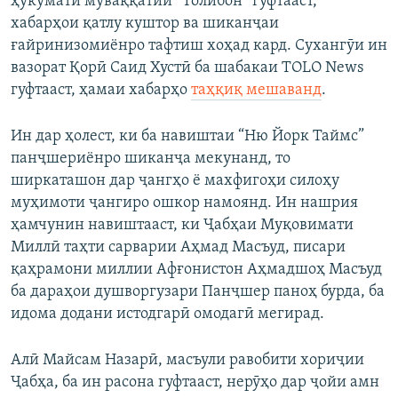
ҳукумати муваққатии “Толибон” гуфтааст,
хабарҳои қатлу куштор ва шиканҷаи
ғайринизомиёнро тафтиш хоҳад кард. Сухангӯи ин
вазорат Қорӣ Саид Хустӣ ба шабакаи TOLO News
гуфтааст, ҳамаи хабарҳо
таҳқиқ мешаванд
.
Ин дар ҳолест, ки ба навиштаи “Ню Йорк Таймс”
панҷшериёнро шиканҷа мекунанд, то
ширкаташон дар ҷангҳо ё махфигоҳи силоҳу
муҳимоти ҷангиро ошкор намоянд. Ин нашрия
ҳамчунин навиштааст, ки Ҷабҳаи Муқовимати
Миллӣ таҳти сарварии Аҳмад Масъуд, писари
қаҳрамони миллии Афғонистон Аҳмадшоҳ Масъуд
ба дараҳои душворгузари Панҷшер паноҳ бурда, ба
идома додани истодгарӣ омодагӣ мегирад.
Алӣ Майсам Назарӣ, масъули равобити хориҷии
Ҷабҳа, ба ин расона гуфтааст, нерӯҳо дар ҷойи амн