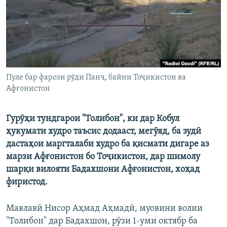
ГУЗОРИШҲОИ РАДИОӢ
Русский
ПАЙГИРӢ КУНЕД
Пуле бар фарози рӯди Панҷ, байни Тоҷикистон ва
Афғонистон
Ҳамаи сомонаҳои RFE/RL
Гурӯҳи тундгарои "Толибон", ки дар Кобул
ҳукумати худро таъсис додааст, мегӯяд, ба зудӣ
дастаҳои маргталаби худро ба қисмати дигаре аз
марзи Афғонистон бо Тоҷикистон, дар шимолу
шарқи вилояти Бадахшони Афғонистон, хоҳад
фиристод.
Мавлавӣ Нисор Аҳмад Аҳмадӣ, муовини волии
"Толибон" дар Бадахшон, рӯзи 1-уми октябр ба