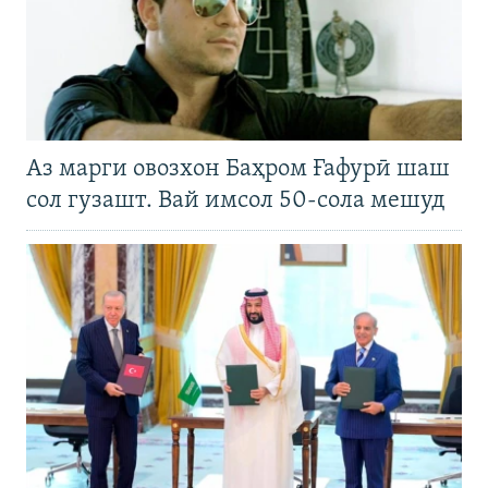
Аз марги овозхон Баҳром Ғафурӣ шаш
сол гузашт. Вай имсол 50-сола мешуд