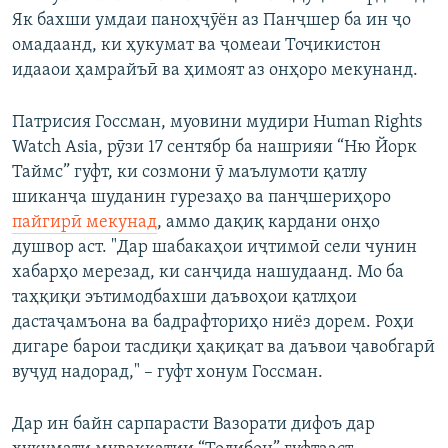
Як бахши умдаи паноҳҷӯён аз Панҷшер ба ин ҷо
омадаанд, ки ҳукумат ва ҷомеаи Тоҷикистон
идааои ҳамрайъӣ ва ҳимоят аз онҳоро мекунанд.
Патрисия Госсман, муовини мудири Human Rights
Watch Asia, рӯзи 17 сентябр ба нашрияи “Ню Йорк
Таймс” гуфт, ки созмони ӯ маълумоти қатлу
шиканҷа шуданин гурезаҳо ва панҷшериҳоро
пайгирӣ мекунад
, аммо дақиқ кардани онҳо
душвор аст. "Дар шабакаҳои иҷтимоӣ сели чунин
хабарҳо мерезад, ки санҷида нашудаанд. Мо ба
таҳқиқи эътимодбахши даъвоҳои қатлҳои
дастаҷамъона ва бадрафториҳо ниёз дорем. Роҳи
дигаре барои тасдиқи ҳақиқат ва даъвои ҷавобгарӣ
вуҷуд надорад," – гуфт хонум Госсман.
Дар ин байн сарпарасти Вазорати дифоъ дар