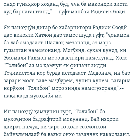
онҳо гунаҳкор хоҳанд буд, чун ба маконҳои зисти
худ барнагаштанд,” -- гуфт манбаи Радиои Озодӣ.
Як паноҳҷӯи дигар бо хабарнигори Радиои Озодӣ
дар вилояти Хатлон дар тамос шуда гуфт, "ҷонамон
ба лаб омадааст. Шаллоқ мезананд, аз марз
гузаштан намемонанд. Мегӯянд, сухан кунед, ки
Эмомалӣ Раҳмон моро дастгирӣ намекунад. Ҳоло
"Толибон" аз мо ҳамчун як фишанг зидди
Тоҷикистолн кор бурда истодааст. Медонам, ин бар
зарари мост, вале маҷбурем, чунин кунем, вагарна
нерӯҳои “Толибон” моро зинда намегузоранд”,--
нақл кард мусоҳиби мо.
Ин паноҳҷӯ ҳамчунин гуфт, “Толибон” бо
муҳоҷирон бадрафторӣ мекунанд. Вай изҳори
ҳайрат намуд, ки чаро то ҳоло созмонҳои
байнулмилалӣ ба вазъи онҳо таваҷҷуҳ накардаанд.