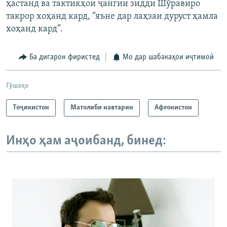
ҳастанд ва тактикҳои ҷангии зидди Шӯравиро
такрор хоҳанд кард, “яъне дар лаҳзаи дуруст ҳамла
хоҳанд кард”.
Ба дигарон фиристед
Мо дар шабакаҳои иҷтимоӣ
Гӯшаҳо
Тоҷикистон
Матолиби навтарин
Афғонистон
Инҳо ҳам аҷоибанд, бинед: