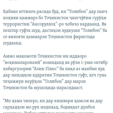
Қаблан иттилоъ расида буд, ки “Толибон” дар панҷ
ноҳияи ҳаммарз бо Тоҷикистон ҷангҷӯёни гурӯҳи
террористии “Ансоруллоҳ”-ро ҷобаҷо кардаанд. Ва
пештар гуфта шуд, дастаҳои худкуши “Толибон” ба
се вилояти ҳаммарзи Тоҷикистон фиристода
шудаанд.
Аммо мақомоти Тоҷикистон ин иддаоро
“воҳимапароканӣ” номиданд ва рӯзи 1-уми октябр
хабаргузории “Азия-Плюс” ба нақл аз манбаи худ
дар ниҳодҳои қудратии Тоҷикистон гуфт, ҳеч гуна
таҷаммуи нерӯҳои “Толибон” дар марзи
Тоҷикистон ба мушоҳида нарасидааст.
“Мо ҳама чизеро, ки дар кишвари ҳамсоя ва дар
сарҳадҳои мо рух медиҳад, бодиққат дунбол