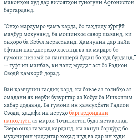
маконҳои худ дар вилоятҳои гуногуни Афғонистон
баргарданд.
“Онҳо мардумро ҷамъ карда, бо таҳдиду зӯргӯӣ
маҷбур мекунанд, ба мошинҳое савор шаванд, ки
онҳоро ба Кобул мерасонанд. Ҳамчунин дар пайи
ёфтани панҷшериҳо ҳастанд ва як мардро бо
гумони низомӣ ва панҷшерӣ будан бо худ бурданд,”
-- гуфт ин манбаъ, ки чанд муддат аст бо Радиои
Озодӣ ҳамкорӣ дорад.
Вай ҳамчунин тасдиқ кард, ки баъзе аз толибҳо аз
омадани як нерӯи бузургтар аз Кобул ба Ишкошим
хабар додаанд. Ба гумони ин ҳамсуҳбати Радиои
Озодӣ, ҳадафи ин нерӯҳо
баргардондани
паноҳҷӯён
аз марзи Тоҷикистон буда метавонад.
“Зеро онҳо таъкид карданд, ки акнун бархӯрд бо
муҳоҷирин ҷиддитар хоҳад шуд ва дар ин худи