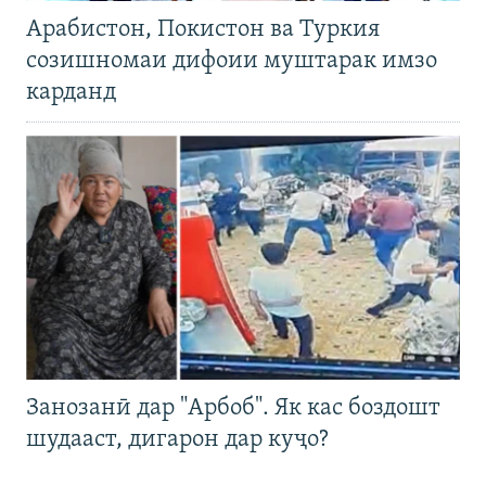
Арабистон, Покистон ва Туркия
созишномаи дифоии муштарак имзо
карданд
Занозанӣ дар "Арбоб". Як кас боздошт
шудааст, дигарон дар куҷо?