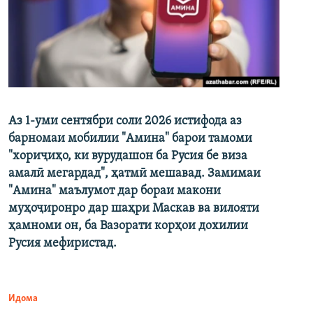
Аз 1-уми сентябри соли 2026 истифода аз
барномаи мобилии "Амина" барои тамоми
"хориҷиҳо, ки вурудашон ба Русия бе виза
амалӣ мегардад", ҳатмӣ мешавад. Замимаи
"Амина" маълумот дар бораи макони
муҳоҷиронро дар шаҳри Маскав ва вилояти
ҳамноми он, ба Вазорати корҳои дохилии
Русия мефиристад.
Идома