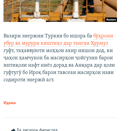
Вазири энержии Туркия бо ишора ба
бӯҳрони
убур ва мурури киштиҳо дар тангаи Ҳурмуз
гуфт, таҳаввулоти моҳҳои ахир нишон дод, ки
ҷаҳон ҳамчунон ба масирҳои ҷойгузин барои
интиқоли нафт ниёз дорад ва Анқара дар ҳоли
гуфтугӯ бо Ироқ барои тавсеаи масирҳои нави
содироти энержӣ аст.
Идома
Ба дигарон фиристед