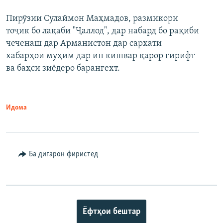
Пирӯзии Сулаймон Маҳмадов, размикори
360p
тоҷик бо лақаби "Ҷаллод", дар набард бо рақиби
480p
Auto
240p
360p
480p
чеченаш дар Арманистон дар сархати
720p
хабарҳои муҳим дар ин кишвар қарор гирифт
720p
1080p
ва баҳси зиёдеро барангехт.
1080p
Идома
Ба дигарон фиристед
Ёфтҳои бештар