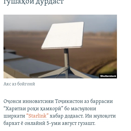
гӯшаҳои дурдаст
Акс аз бойгонӣ
Оҷонси инноватсияи Тоҷикистон аз баррасии
“Харитаи роҳи ҳамкорӣ” бо масъулони
ширкати
“Starlink”
хабар додааст. Ин мулоқоти
бархат ё онлайнӣ 5-уми август гузашт.