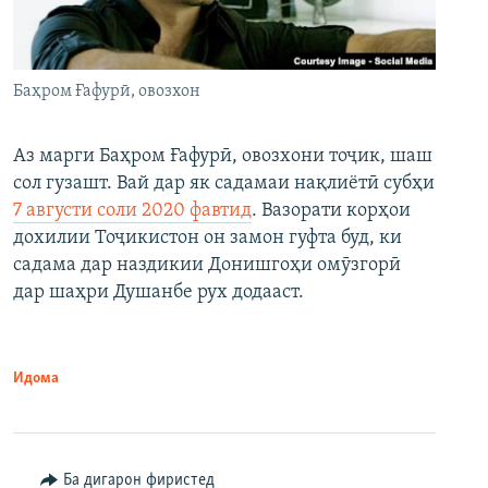
Баҳром Ғафурӣ, овозхон
Аз марги Баҳром Ғафурӣ, овозхони тоҷик, шаш
сол гузашт. Вай дар як садамаи нақлиётӣ субҳи
7 августи соли 2020 фавтид
. Вазорати корҳои
дохилии Тоҷикистон он замон гуфта буд, ки
садама дар наздикии Донишгоҳи омӯзгорӣ
дар шаҳри Душанбе рух додааст.
Идома
Ба дигарон фиристед