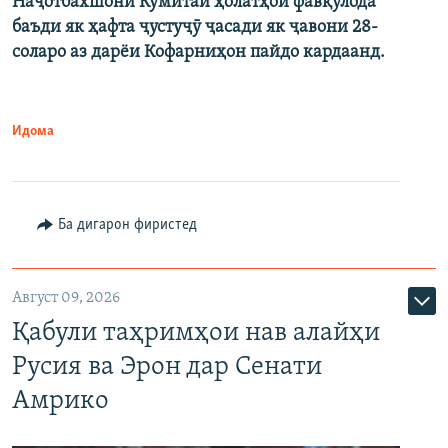
Наҷотбахшони Кумитаи ҳолатҳои фавқулода
баъди як ҳафта ҷустуҷӯ ҷасади як ҷавони 28-
соларо аз дарёи Кофарниҳон пайдо кардаанд.
Идома
Ба дигарон фиристед
Август 09, 2026
Қабули таҳримҳои нав алайҳи
Русия ва Эрон дар Сенати
Амрико