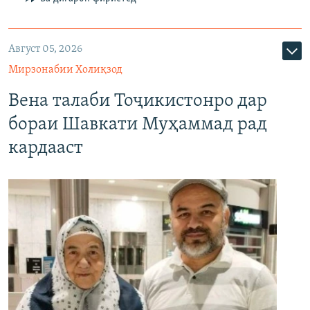
Август 05, 2026
Мирзонабии Холиқзод
Вена талаби Тоҷикистонро дар
бораи Шавкати Муҳаммад рад
кардааст