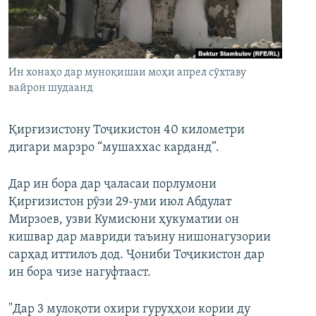
ГУЗОРИШҲОИ РАДИОӢ
Русский
ПАЙГИРӢ КУНЕД
Ин хонаҳо дар муноқишаи моҳи апрел сӯхтаву
вайрон шудаанд
Қирғизистону Тоҷикистон 40 километри
дигари марзро “мушаххас карданд”.
Ҳамаи сомонаҳои RFE/RL
Дар ин бора дар ҷаласаи порлумони
Қирғизистон рӯзи 29-уми июл Абдулат
Мирзоев, узви Кумисюни ҳукуматии он
кишвар дар мавриди таъину нишонагузории
сарҳад иттилоъ дод. Ҷониби Тоҷикистон дар
ин бора чизе нагуфтааст.
"Дар 3 мулоқоти охири гуруҳҳои кории ду