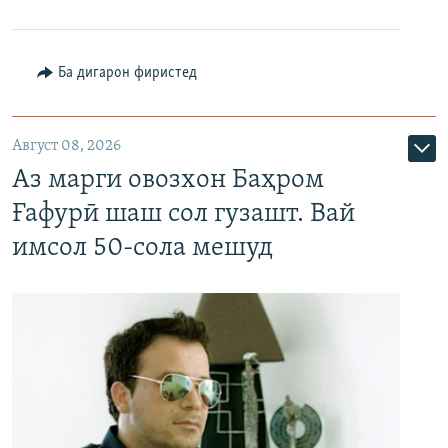
Ба дигарон фиристед
Август 08, 2026
Аз марги овозхон Баҳром
Ғафурӣ шаш сол гузашт. Вай
имсол 50-сола мешуд