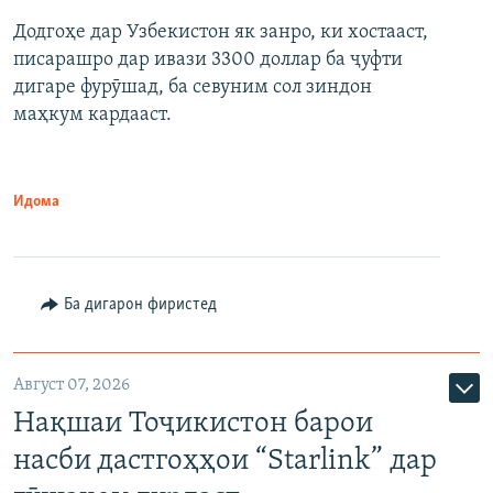
Додгоҳе дар Узбекистон як занро, ки хостааст,
писарашро дар ивази 3300 доллар ба ҷуфти
дигаре фурӯшад, ба севуним сол зиндон
маҳкум кардааст.
Идома
Ба дигарон фиристед
Август 07, 2026
Нақшаи Тоҷикистон барои
насби дастгоҳҳои “Starlink” дар