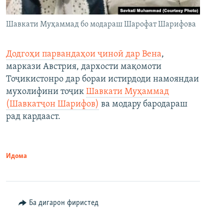
Шавкати Муҳаммад бо модараш Шарофат Шарифова
Додгоҳи парвандаҳои ҷиноӣ дар Вена
,
маркази Австрия, дархости мақомоти
Тоҷикистонро дар бораи истирдоди намояндаи
мухолифини тоҷик
Шавкати Муҳаммад
(Шавкатҷон Шарифов)
ва модару бародараш
рад кардааст.
Идома
Ба дигарон фиристед