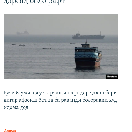
дарсад боло рафт
Рӯзи 6-уми август арзиши нафт дар ҷаҳон бори
дигар афзоиш ёфт ва ба раванди болоравии худ
идома дод.
Идома