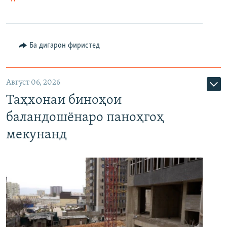
Ба дигарон фиристед
Август 06, 2026
Таҳхонаи биноҳои
баландошёнаро паноҳгоҳ
мекунанд