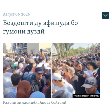
Август 06, 2026
Боздошти ду афвшуда бо
гумони дуздӣ
Раҳоии зиндониён. Акс аз бойгонӣ