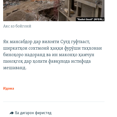
Акс аз бойгонӣ
Як мансабдор дар вилояти Суғд гуфтааст,
ширкатҳои сохтмонӣ ҳаққи фурӯши таҳхонаи
биноҳоро надоранд ва ин маконҳо ҳамчун
паноҳгоҳ дар ҳолати фавқулода истифода
мешаванд.
Идома
Ба дигарон фиристед