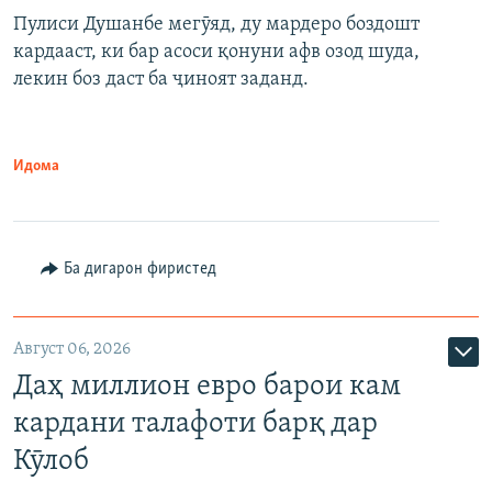
Пулиси Душанбе мегӯяд, ду мардеро боздошт
кардааст, ки бар асоси қонуни афв озод шуда,
лекин боз даст ба ҷиноят заданд.
Идома
Ба дигарон фиристед
Август 06, 2026
Даҳ миллион евро барои кам
кардани талафоти барқ дар
Кӯлоб