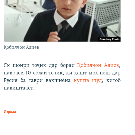
Қобилҷон Алиев
Як шоири тоҷик дар бораи
Қобилҷон Алиев
,
навраси 10-солаи тоҷик, ки ҳашт моҳ пеш дар
Русия ба таври ваҳшиёна
кушта шуд
, китоб
навиштааст.
Идома