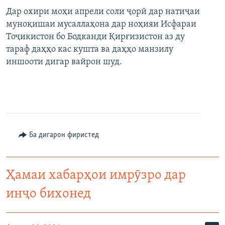
Дар охири моҳи апрели соли ҷорӣ дар натиҷаи
муноқишаи мусаллаҳона дар ноҳияи Исфараи
Тоҷикистон бо Бодканди Қирғизистон аз ду
тараф даҳҳо кас кушта ва даҳҳо манзилу
иншооти дигар вайрон шуд.
Ба дигарон фиристед
Ҳамаи хабарҳои имрӯзро дар
инҷо бихонед