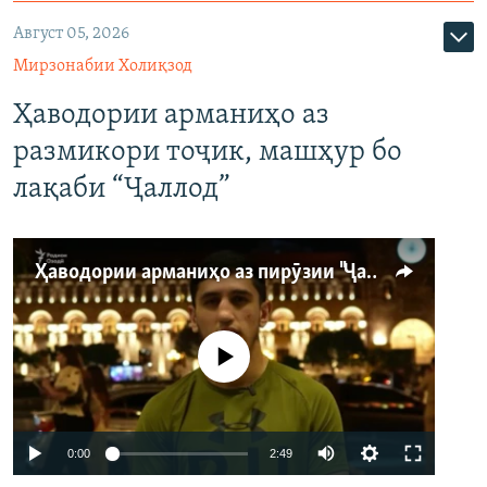
Август 05, 2026
Мирзонабии Холиқзод
Ҳаводории арманиҳо аз
размикори тоҷик, машҳур бо
лақаби “Ҷаллод”
Ҳаводории арманиҳо аз пирӯзии "Ҷаллод"-и тоҷик
Феълан кор намекунад
Auto
0:00
2:49
240p