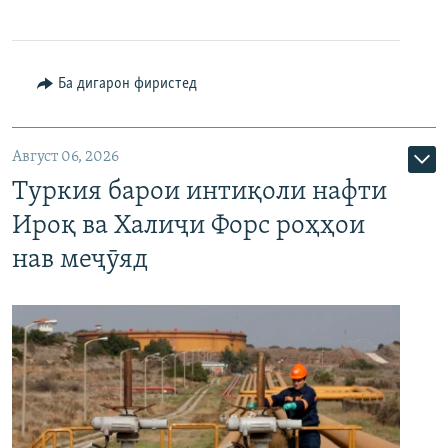
Ба дигарон фиристед
Август 06, 2026
Туркия барои интиқоли нафти
Ироқ ва Халиҷи Форс роҳҳои
нав меҷӯяд