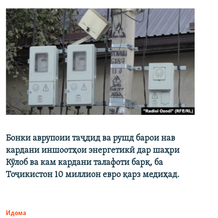
Бонки аврупоии таҷдид ва рушд барои нав
кардани иншоотҳои энергетикӣ дар шаҳри
Кӯлоб ва кам кардани талафоти барқ, ба
Тоҷикистон 10 миллион евро қарз медиҳад.
Идома