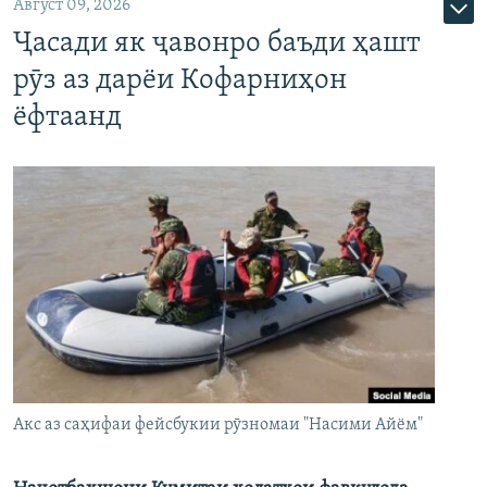
Август 09, 2026
Ҷасади як ҷавонро баъди ҳашт
рӯз аз дарёи Кофарниҳон
ёфтаанд
Акс аз саҳифаи фейсбукии рӯзномаи "Насими Айём"