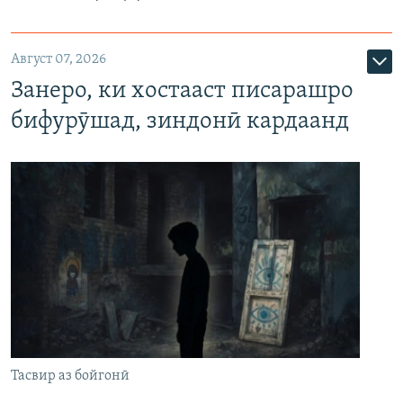
Август 07, 2026
Занеро, ки хостааст писарашро
бифурӯшад, зиндонӣ кардаанд
Тасвир аз бойгонӣ