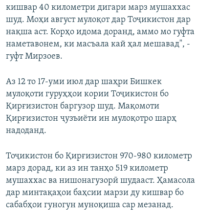
кишвар 40 километри дигари марз мушаххас
шуд. Моҳи август мулоқот дар Тоҷикистон дар
нақша аст. Корҳо идома доранд, аммо мо гуфта
наметавонем, ки масъала кай ҳал мешавад", -
гуфт Мирзоев.
Аз 12 то 17-уми июл дар шаҳри Бишкек
мулоқоти гуруҳҳои кории Тоҷикистон бо
Қирғизистон баргузор шуд. Мақомоти
Қирғизистон ҷузъиёти ин мулоқотро шарҳ
надоданд.
Тоҷикистон бо Қирғизистон 970-980 километр
марз дорад, ки аз ин танҳо 519 километр
мушаххас ва нишонагузорӣ шудааст. Ҳамасола
дар минтақаҳои баҳсии марзи ду кишвар бо
сабабҳои гуногун муноқиша сар мезанад.