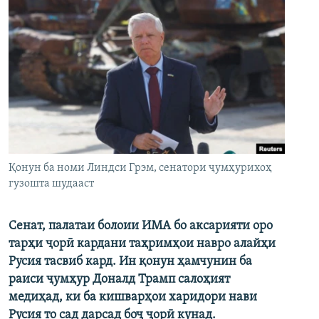
Қонун ба номи Линдси Грэм, сенатори ҷумҳурихоҳ
гузошта шудааст
Сенат, палатаи болоии ИМА бо аксарияти оро
тарҳи ҷорӣ кардани таҳримҳои навро алайҳи
Русия тасвиб кард. Ин қонун ҳамчунин ба
раиси ҷумҳур Доналд Трамп салоҳият
медиҳад, ки ба кишварҳои харидори нави
Русия то сад дарсад боҷ ҷорӣ кунад.