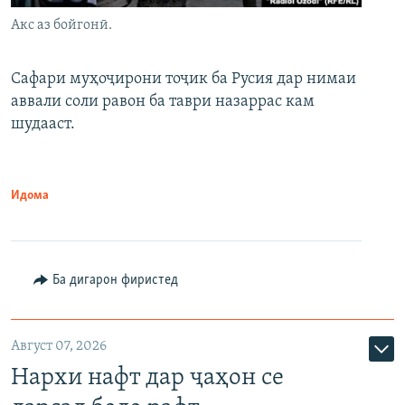
Акс аз бойгонӣ.
Сафари муҳоҷирони тоҷик ба Русия дар нимаи
аввали соли равон ба таври назаррас кам
шудааст.
Идома
Ба дигарон фиристед
Август 07, 2026
Нархи нафт дар ҷаҳон се