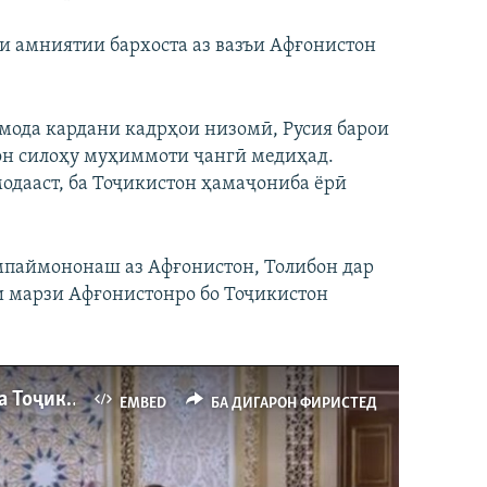
и амниятии бархоста аз вазъи Афғонистон
омода кардани кадрҳои низомӣ, Русия барои
он силоҳу муҳиммоти ҷангӣ медиҳад.
модааст, ба Тоҷикистон ҳамаҷониба ёрӣ
мпаймононаш аз Афғонистон, Толибон дар
и марзи Афғонистонро бо Тоҷикистон
Вазири мудофиаи Русия Сергей Шойгу ба Тоҷикистон ёрии низомӣ ваъда дод
EMBED
БА ДИГАРОН ФИРИСТЕД