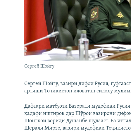
ГУЗОРИШҲОИ РАДИОӢ
Сергей Шойгу
Сергей Шойгу, вазири дифои Русия, гуфтаа
артиши Тоҷикистон иловатан силоҳу муҳим
Дафтари матбуоти Вазорати мудофиаи Русия 
ҳадафи иштирок дар Шӯрои вазирони дифо
Шонгҳой вориди Душанбе шудааст. Ба иттил
Шералӣ Мирзо, вазири мудофиаи Тоҷикистон