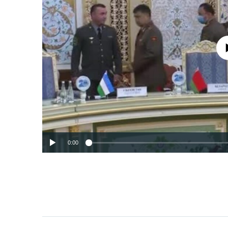
Феълан ко
0:00