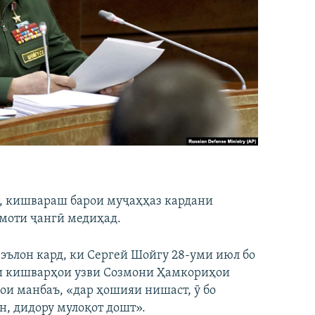
ст, кишвараш барои муҷаҳҳаз кардани
моти ҷангӣ медиҳад.
эълон кард, ки Сергей Шойгу 28-уми июл бо
и кишварҳои узви Созмони Ҳамкориҳои
ои манбаъ, «дар ҳошияи нишаст, ӯ бо
, дидору мулоқот дошт».