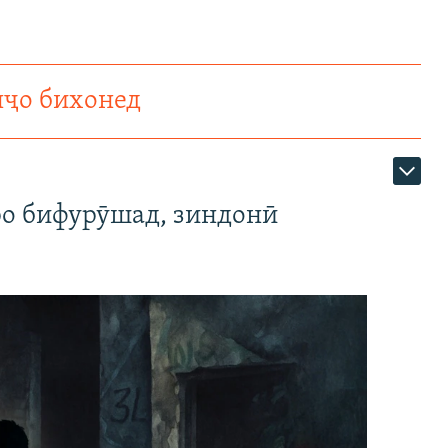
1080p
360p
480p
1080p
нҷо бихонед
ро бифурӯшад, зиндонӣ