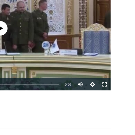
р намекунад
Auto
0:36
240p
EMBED
БА ДИГАРОН ФИРИСТЕД
360p
480p
720p