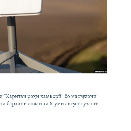
и “Харитаи роҳи ҳамкорӣ” бо масъулони
ти бархат ё онлайнӣ 5-уми август гузашт.