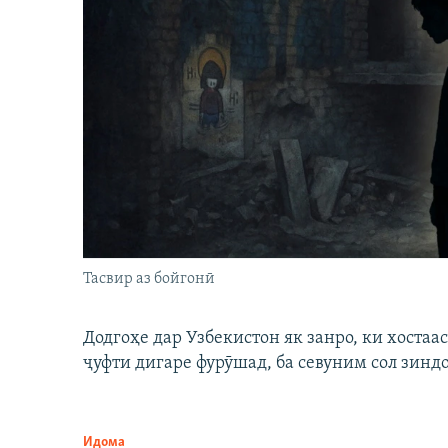
Тасвир аз бойгонӣ
Додгоҳе дар Узбекистон як занро, ки хостаа
ҷуфти дигаре фурӯшад, ба севуним сол зинд
Идома