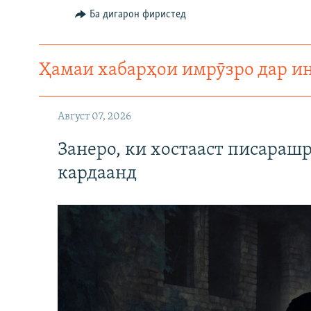
Auto
240p
Ба дигарон фиристед
720p
Ҳамаи хабарҳои имрӯзро дар и
Август 07, 2026
Занеро, ки хостааст писараш
кардаанд