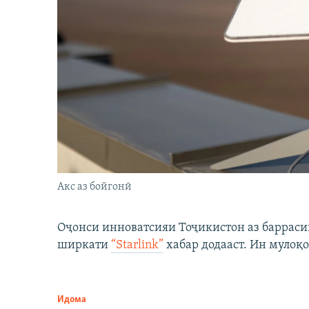
Акс аз бойгонӣ
Оҷонси инноватсияи Тоҷикистон аз барраси
ширкати
“Starlink”
хабар додааст. Ин мулоқо
Идома