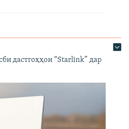
би дастгоҳҳои “Starlink” дар