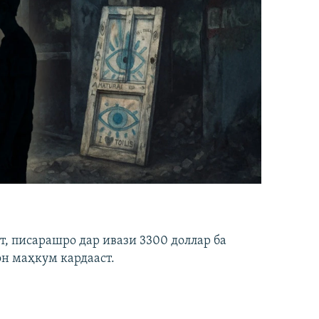
ст, писарашро дар ивази 3300 доллар ба
он маҳкум кардааст.