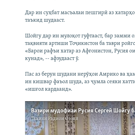
Дар ин суҳбат масъалаи пешгирӣ аз хатарҳо
таъкид шудааст.
Шойгу дар ин мулоқот гуфтааст, бар замми 
тақвияти артиши Тоҷикистон ба таври ройг
«Барои рафъи хатар аз Афғонистон, Русия о
кунад», -- афзудааст ӯ.
Пас аз берун шудани нерӯҳои Амрико ва ҳа
ин кишвар фаъол шуда, аз ҷумла сеяки хатт
«ишғол кардаанд».
Таҳияи
Радиои Озодӣ