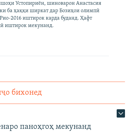
оншоҳи Устопириён, шиноварон Анастасия
ки ба ҳаққи ширкат дар Бозиҳои олимпӣ
ио-2016 иштирок карда буданд. Ҳафт
пӣ иштирок мекунанд.
нҷо бихонед
наро паноҳгоҳ мекунанд