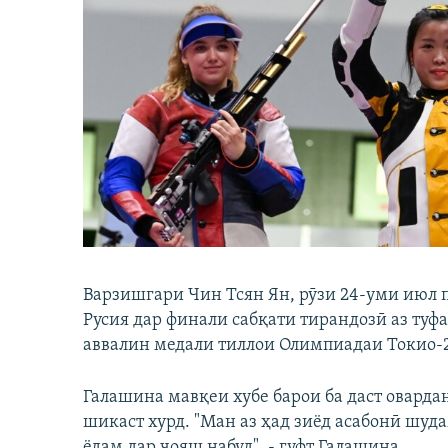
ГУЗОРИШҲОИ РАДИОӢ
Варзишгари Чин Тсян Ян, рӯзи 24-уми июл п
Русия дар финали сабқати тирандозӣ аз туф
аввалин медали тиллои Олимпиадаи Токио-20
Галашина мавқеи хубе барои ба даст оварда
шикаст хурд. "Ман аз ҳад зиёд асабонӣ шуд
ёдам дар ҷояш набуд", - гуфт Галашина.