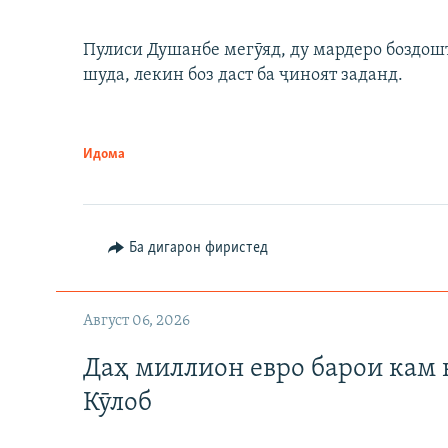
Пулиси Душанбе мегӯяд, ду мардеро боздошт 
шуда, лекин боз даст ба ҷиноят заданд.
Идома
Ба дигарон фиристед
Август 06, 2026
Даҳ миллион евро барои кам 
Кӯлоб