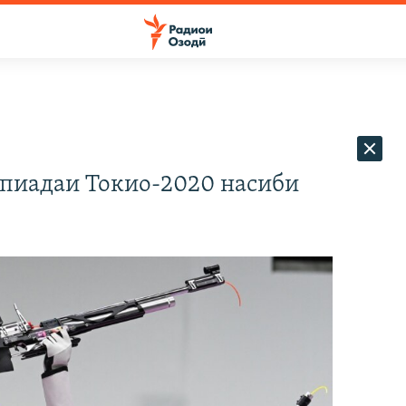
пиадаи Токио-2020 насиби