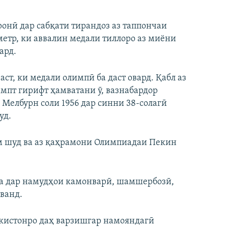
онӣ дар сабқати тирандоз аз таппончаи
етр, ки аввалин медали тиллоро аз миёни
ард.
ст, ки медали олимпӣ ба даст овард. Қабл аз
мпт гирифт ҳамватани ӯ, вазнабардор
Мелбурн соли 1956 дар синни 38-солагӣ
уд.
ум шуд ва аз қаҳрамони Олимпиадаи Пекин
мла дар намудҳои камонварӣ, шамшербозӣ,
ванд.
икистонро даҳ варзишгар намояндагӣ