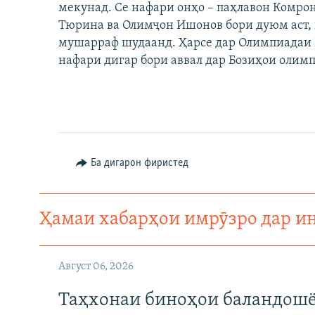
мекунад. Се нафари онҳо – паҳлавон Комр
Тюрина ва Олимҷон Ишонов бори дуюм аст, 
мушарраф шудаанд. Ҳарсе дар Олимпиадаи Р
нафари дигар бори аввал дар Бозиҳои олим
Ба дигарон фиристед
Ҳамаи хабарҳои имрӯзро дар и
Август 06, 2026
Таҳхонаи биноҳои баландошё