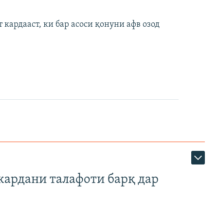
кардааст, ки бар асоси қонуни афв озод
кардани талафоти барқ дар