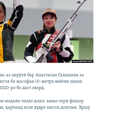
ас аз пирӯзӣ бар Анастасия Галашина аз
ангча ба масофаи 10-метра миёни занон
20-ро ба даст овард.
ни медали тилло дошт, аммо зери фишор
ам, ҳарчанд хеле худро нигоҳ доштам. Ҳушу