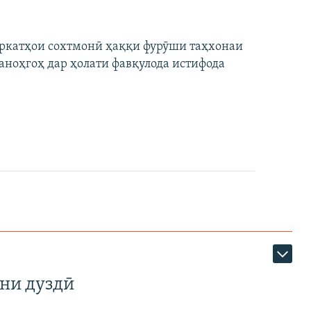
ширкатҳои сохтмонӣ ҳаққи фурӯши таҳхонаи
аноҳгоҳ дар ҳолати фавқулода истифода
ни дуздӣ