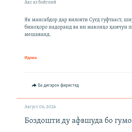
Акс аз бойгонӣ
Як мансабдор дар вилояти Суғд гуфтааст, 
биноҳоро надоранд ва ин маконҳо ҳамчун п
мешаванд.
Идома
Ба дигарон фиристед
Август 06, 2026
Боздошти ду афвшуда бо гумо