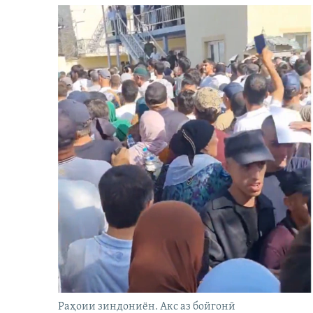
Раҳоии зиндониён. Акс аз бойгонӣ