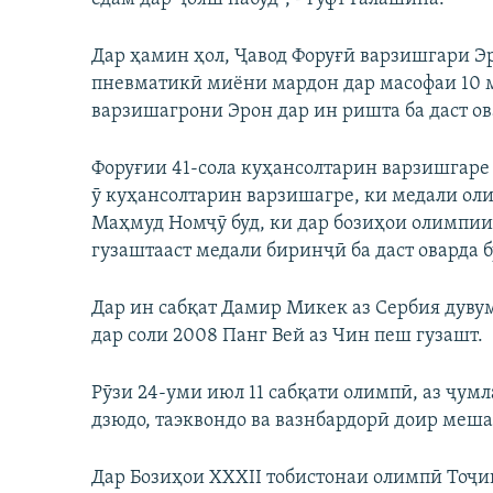
Дар ҳамин ҳол, Ҷавод Форуғӣ варзишгари Эр
пневматикӣ миёни мардон дар масофаи 10 м
варзишагрони Эрон дар ин ришта ба даст ов
Форуғии 41-сола куҳансолтарин варзишгаре а
ӯ куҳансолтарин варзишагре, ки медали оли
Маҳмуд Номҷӯ буд, ки дар бозиҳои олимпии 
гузаштааст медали биринҷӣ ба даст оварда б
Дар ин сабқат Дамир Микек аз Сербия дув
дар соли 2008 Панг Вей аз Чин пеш гузашт.
Рӯзи 24-уми июл 11 сабқати олимпӣ, аз ҷу
дзюдо, таэквондо ва вазнбардорӣ доир меша
Дар Бозиҳои ХХХII тобистонаи олимпӣ Тоҷ