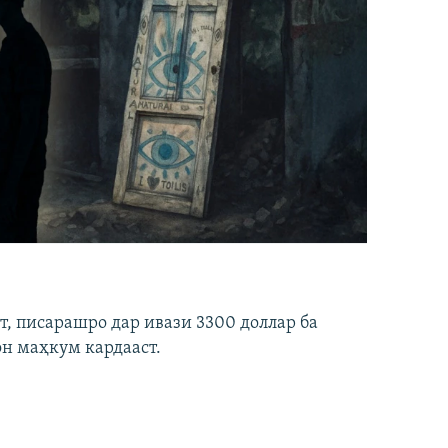
ст, писарашро дар ивази 3300 доллар ба
он маҳкум кардааст.