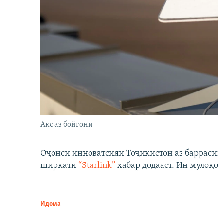
Акс аз бойгонӣ
Оҷонси инноватсияи Тоҷикистон аз барраси
ширкати
“Starlink”
хабар додааст. Ин мулоқо
Идома