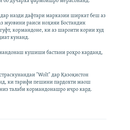
и бо дучарха фармоишро мерасонанд.
 дар назди дафтари марказии ширкат беш аз
з аз муовини раиси ноҳияи Бостандик
гуфт, кормандоне, ки аз шароити кории худ
ҷиат кунанд.
рмандонаш кушиши бастани роҳро карданд,
траскунандаи "Wolt" дар Қазоқистон
анд, ки тарифи пешини пардохти маош
низ талаби кормандонашро иҷро кард.