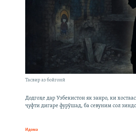
Тасвир аз бойгонӣ
Додгоҳе дар Узбекистон як занро, ки хостаа
ҷуфти дигаре фурӯшад, ба севуним сол зинд
Идома