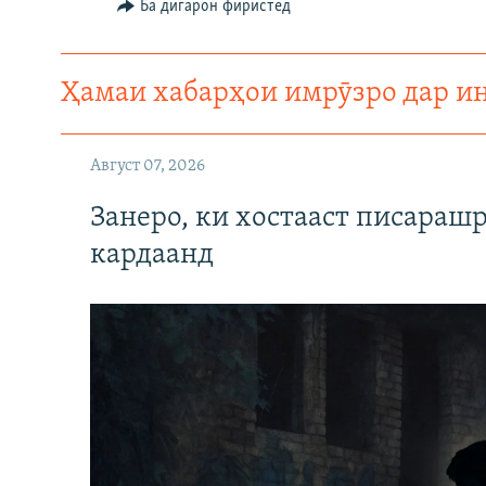
Ба дигарон фиристед
Ҳамаи хабарҳои имрӯзро дар и
Август 07, 2026
Занеро, ки хостааст писараш
кардаанд