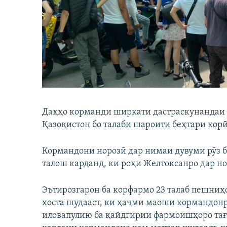
ГУЗОРИШҲОИ РАДИОӢ
Даҳҳо корманди ширкати дастраскунандаи "
Қазоқистон бо талаби шароити беҳтари корӣ
Кормандони норозӣ дар нимаи дувуми рӯз б
талош карданд, ки роҳи Желтоксанро дар н
Эътирозгарон ба корфармо 23 талаб пешниҳод
хоста шудааст, ки ҳаҷми маоши кормандонр
иловапулию ба қайдгирии фармоишҳоро тағ