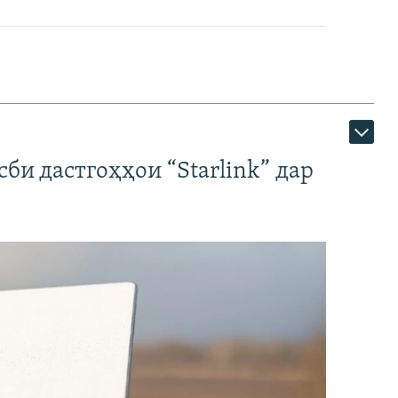
би дастгоҳҳои “Starlink” дар