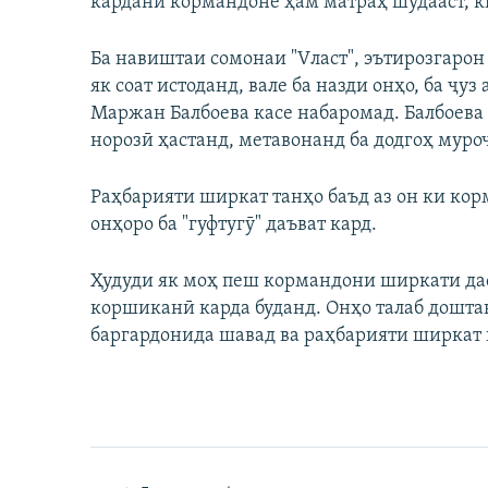
кардани кормандоне ҳам матраҳ шудааст, к
Ба навиштаи сомонаи "Vласт", эътирозгарон
як соат истоданд, вале ба назди онҳо, ба ҷу
Маржан Балбоева касе набаромад. Балбоева 
норозӣ ҳастанд, метавонанд ба додгоҳ муро
Раҳбарияти ширкат танҳо баъд аз он ки ко
онҳоро ба "гуфтугӯ" даъват кард.
Ҳудуди як моҳ пеш кормандони ширкати дас
коршиканӣ карда буданд. Онҳо талаб дошт
баргардонида шавад ва раҳбарияти ширкат 