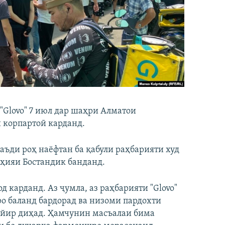
Glovo" 7 июл дар шаҳри Алматои
 корпартоӣ карданд.
аъди роҳ наёфтан ба қабули раҳбарияти худ
оҳияи Бостандик банданд.
 карданд. Аз ҷумла, аз раҳбарияти "Glovo"
о баланд бардорад ва низоми пардохти
йир диҳад. ​Ҳамчунин масъалаи бима