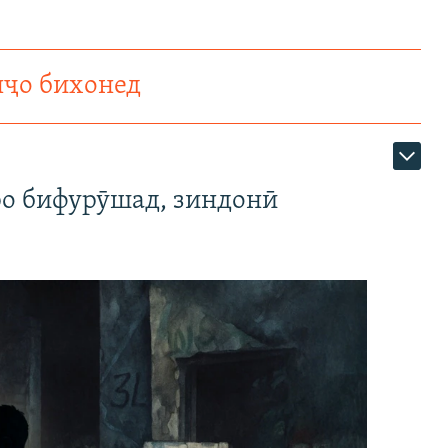
нҷо бихонед
ро бифурӯшад, зиндонӣ