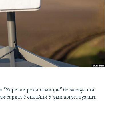
и “Харитаи роҳи ҳамкорӣ” бо масъулони
ти бархат ё онлайнӣ 5-уми август гузашт.