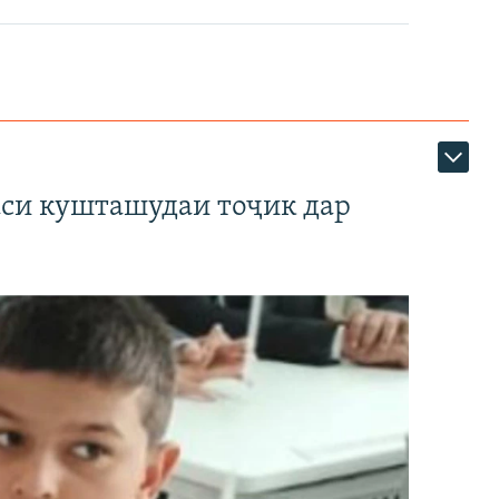
аси кушташудаи тоҷик дар