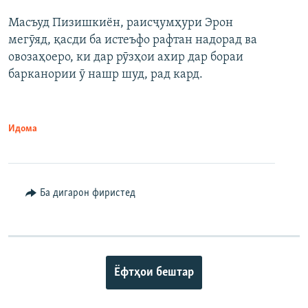
Масъуд Пизишкиён, раисҷумҳури Эрон
мегӯяд, қасди ба истеъфо рафтан надорад ва
овозаҳоеро, ки дар рӯзҳои ахир дар бораи
барканории ӯ нашр шуд, рад кард.
Идома
Ба дигарон фиристед
Ёфтҳои бештар