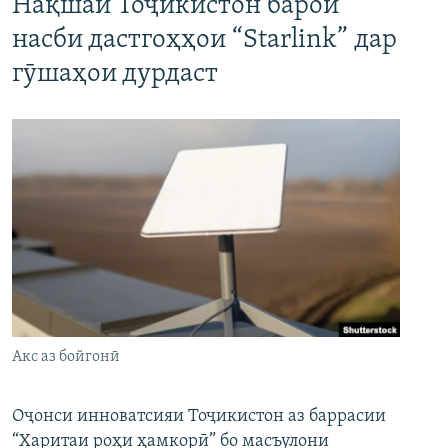
Нақшаи Тоҷикистон барои
насби дастгоҳҳои “Starlink” дар
гӯшаҳои дурдаст
Акс аз бойгонӣ
Оҷонси инноватсияи Тоҷикистон аз баррасии
“Харитаи роҳи ҳамкорӣ” бо масъулони