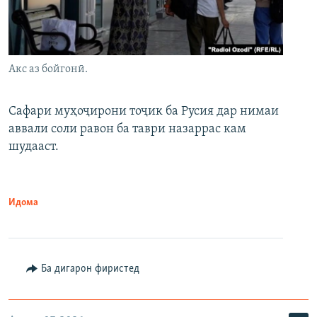
Акс аз бойгонӣ.
Сафари муҳоҷирони тоҷик ба Русия дар нимаи
аввали соли равон ба таври назаррас кам
шудааст.
Идома
Ба дигарон фиристед