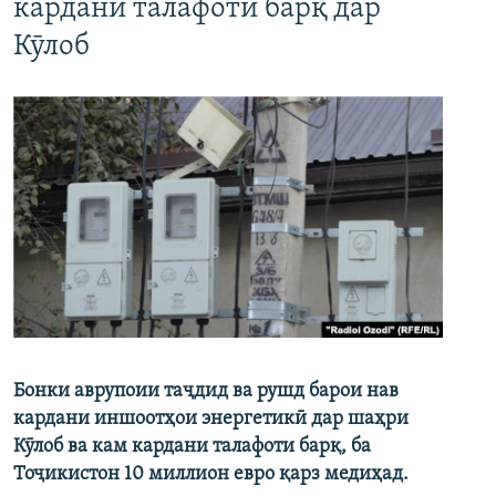
кардани талафоти барқ дар
Кӯлоб
Бонки аврупоии таҷдид ва рушд барои нав
кардани иншоотҳои энергетикӣ дар шаҳри
Кӯлоб ва кам кардани талафоти барқ, ба
Тоҷикистон 10 миллион евро қарз медиҳад.