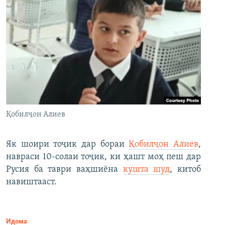
Қобилҷон Алиев
Як шоири тоҷик дар бораи
Қобилҷон Алиев
,
навраси 10-солаи тоҷик, ки ҳашт моҳ пеш дар
Русия ба таври ваҳшиёна
кушта шуд
, китоб
навиштааст.
Идома