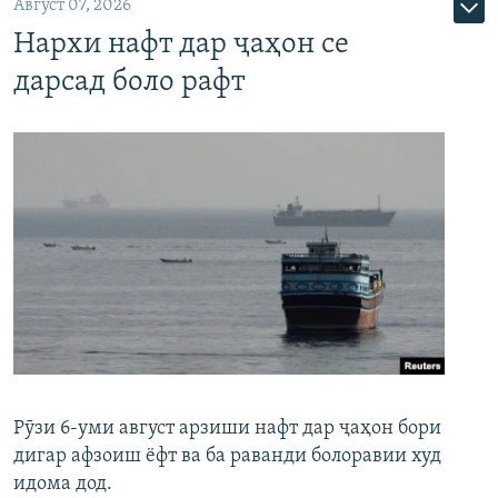
Август 07, 2026
Нархи нафт дар ҷаҳон се
дарсад боло рафт
Рӯзи 6-уми август арзиши нафт дар ҷаҳон бори
дигар афзоиш ёфт ва ба раванди болоравии худ
идома дод.