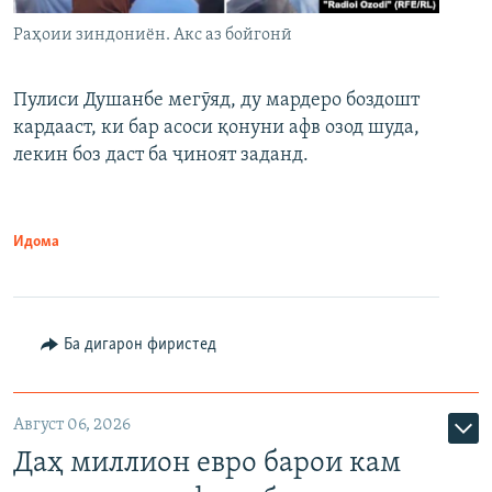
Раҳоии зиндониён. Акс аз бойгонӣ
Пулиси Душанбе мегӯяд, ду мардеро боздошт
кардааст, ки бар асоси қонуни афв озод шуда,
лекин боз даст ба ҷиноят заданд.
Идома
Ба дигарон фиристед
Август 06, 2026
Даҳ миллион евро барои кам