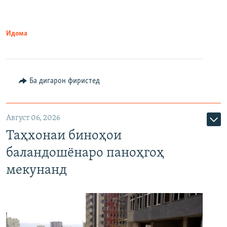
Идома
Ба дигарон фиристед
Август 06, 2026
Таҳхонаи биноҳои
баландошёнаро паноҳгоҳ
мекунанд