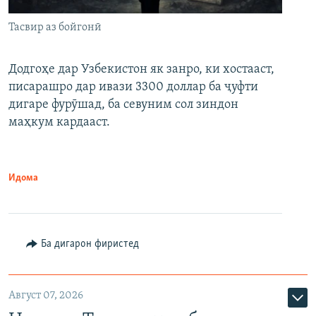
Тасвир аз бойгонӣ
Додгоҳе дар Узбекистон як занро, ки хостааст,
писарашро дар ивази 3300 доллар ба ҷуфти
дигаре фурӯшад, ба севуним сол зиндон
маҳкум кардааст.
Идома
Ба дигарон фиристед
Август 07, 2026