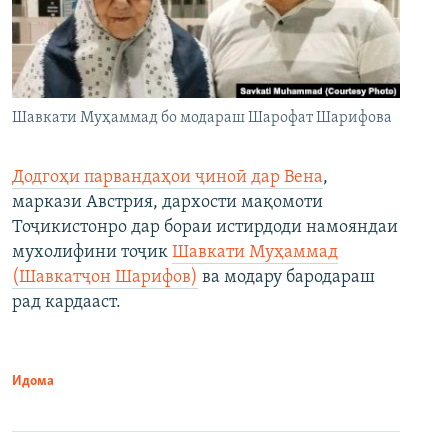
Шавкати Муҳаммад бо модараш Шарофат Шарифова
Додгоҳи парвандаҳои ҷиноӣ дар Вена
,
маркази Австрия, дархости мақомоти
Тоҷикистонро дар бораи истирдоди намояндаи
мухолифини тоҷик
Шавкати Муҳаммад
(Шавкатҷон Шарифов)
ва модару бародараш
рад кардааст.
Идома