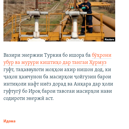
Вазири энержии Туркия бо ишора ба
бӯҳрони
убур ва мурури киштиҳо дар тангаи Ҳурмуз
гуфт, таҳаввулоти моҳҳои ахир нишон дод, ки
ҷаҳон ҳамчунон ба масирҳои ҷойгузин барои
интиқоли нафт ниёз дорад ва Анқара дар ҳоли
гуфтугӯ бо Ироқ барои тавсеаи масирҳои нави
содироти энержӣ аст.
Идома