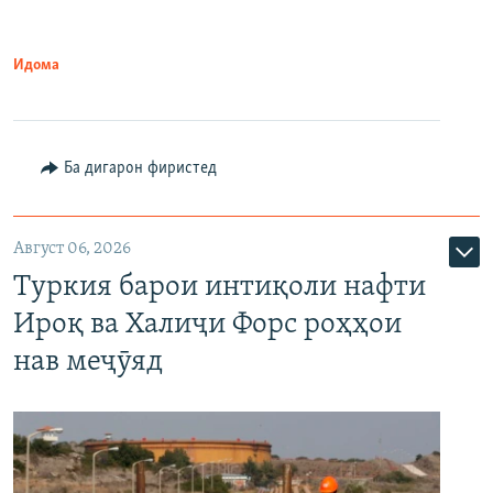
Идома
Ба дигарон фиристед
Август 06, 2026
Туркия барои интиқоли нафти
Ироқ ва Халиҷи Форс роҳҳои
нав меҷӯяд