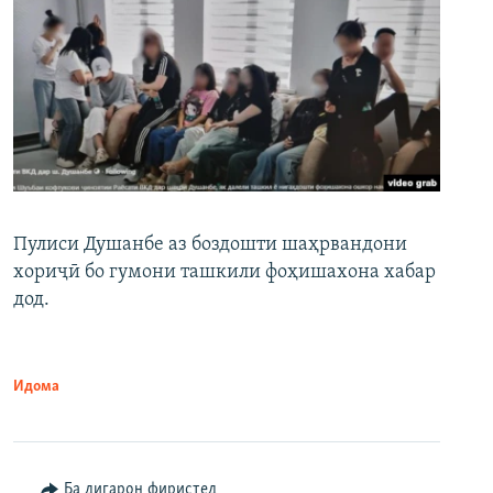
Пулиси Душанбе аз боздошти шаҳрвандони
хориҷӣ бо гумони ташкили фоҳишахона хабар
дод.
Идома
Ба дигарон фиристед