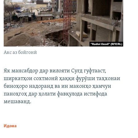
Акс аз бойгонӣ
Як мансабдор дар вилояти Суғд гуфтааст,
ширкатҳои сохтмонӣ ҳаққи фурӯши таҳхонаи
биноҳоро надоранд ва ин маконҳо ҳамчун
паноҳгоҳ дар ҳолати фавқулода истифода
мешаванд.
Идома