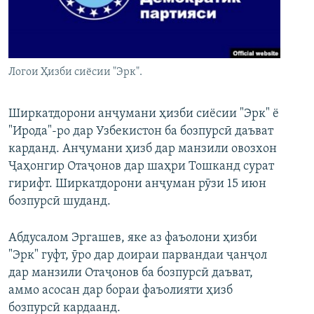
ГУЗОРИШҲОИ РАДИОӢ
Русский
ПАЙГИРӢ КУНЕД
Логои Ҳизби сиёсии "Эрк".
Ширкатдорони анҷумани ҳизби сиёсии "Эрк" ё
"Ирода"-ро дар Узбекистон ба бозпурсӣ даъват
карданд. Анҷумани ҳизб дар манзили овозхон
Ҳамаи сомонаҳои RFE/RL
Ҷаҳонгир Отаҷонов дар шаҳри Тошканд сурат
гирифт. Ширкатдорони анҷуман рӯзи 15 июн
бозпурсӣ шуданд.
Абдусалом Эргашев, яке аз фаъолони ҳизби
"Эрк" гуфт, ӯро дар доираи парвандаи ҷанҷол
дар манзили Отаҷонов ба бозпурсӣ даъват,
аммо асосан дар бораи фаъолияти ҳизб
бозпурсӣ кардаанд.