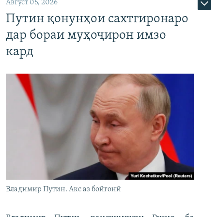
Август 05, 2026
Путин қонунҳои сахтгиронаро
дар бораи муҳоҷирон имзо
кард
Владимир Путин. Акс аз бойгонӣ