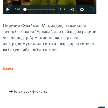
Auto
0:00
2:49
240p
Пирӯзии Сулаймон Маҳмадов, размикори
360p
тоҷик бо лақаби "Ҷаллод", дар набард бо рақиби
480p
Auto
240p
360p
480p
чеченаш дар Арманистон дар сархати
720p
хабарҳои муҳим дар ин кишвар қарор гирифт
720p
1080p
ва баҳси зиёдеро барангехт.
1080p
Идома
Ба дигарон фиристед