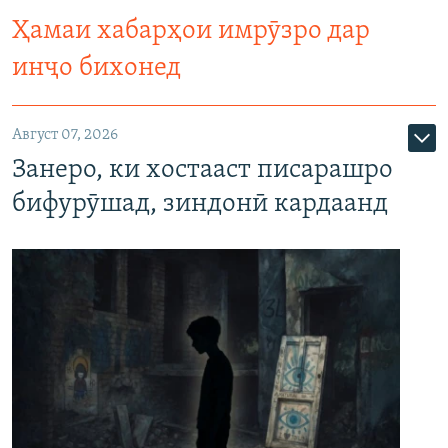
Ҳамаи хабарҳои имрӯзро дар
инҷо бихонед
Август 07, 2026
Занеро, ки хостааст писарашро
бифурӯшад, зиндонӣ кардаанд