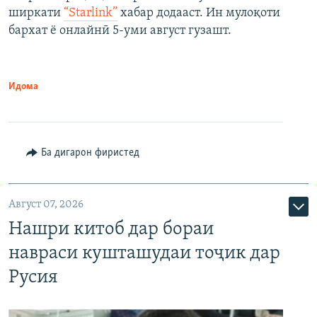
ширкати
“Starlink”
хабар додааст. Ин мулоқоти
бархат ё онлайнӣ 5-уми август гузашт.
Идома
Ба дигарон фиристед
Август 07, 2026
Нашри китоб дар бораи
навраси кушташудаи тоҷик дар
Русия