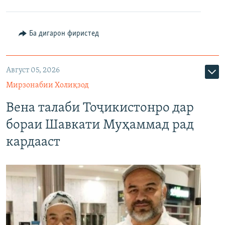
Ба дигарон фиристед
Август 05, 2026
Мирзонабии Холиқзод
Вена талаби Тоҷикистонро дар
бораи Шавкати Муҳаммад рад
кардааст