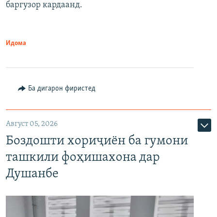
баргузор кардаанд.
Идома
Ба дигарон фиристед
Август 05, 2026
Боздошти хориҷиён ба гумони
ташкили фоҳишахона дар
Душанбе