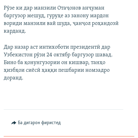
Рӯзе ки дар манзили Отаҷонов анҷуман
баргузор мешуд, гуруҳе аз занону мардон
вориди манзили вай шуда, ҷанҷол роҳандозӣ
карданд.
Дар назар аст интихоботи президентӣ дар
Узбекистон рӯзи 24 октябр баргузор шавад.
Бино ба қонунгузории он кишвар, танҳо
ҳизбҳои сиёсӣ ҳаққи пешбарии номзадро
доранд.
Ба дигарон фиристед