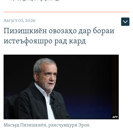
Август 05, 2026
Пизишкиён овозаҳо дар бораи
истеъфояшро рад кард
Масъуд Пизишкиён, раисҷумҳури Эрон.