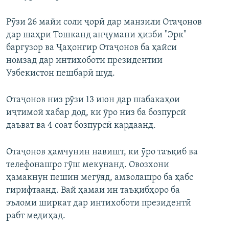
Рӯзи 26 майи соли ҷорӣ дар манзили Отаҷонов
дар шаҳри Тошканд анҷумани ҳизби "Эрк"
баргузор ва Ҷаҳонгир Отаҷонов ба ҳайси
номзад дар интихоботи президентии
Узбекистон пешбарӣ шуд.
Отаҷонов низ рӯзи 13 июн дар шабакаҳои
иҷтимоӣ хабар дод, ки ӯро низ ба бозпурсӣ
даъват ва 4 соат бозпурсӣ кардаанд.
Отаҷонов ҳамчунин навишт, ки ӯро таъқиб ва
телефонашро гӯш мекунанд. Овозхони
ҳамакнун пешин мегӯяд, амволашро ба ҳабс
гирифтаанд. Вай ҳамаи ин таъқибҳоро ба
эъломи ширкат дар интихоботи президентӣ
рабт медиҳад.