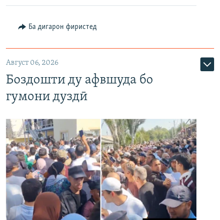
Ба дигарон фиристед
Август 06, 2026
Боздошти ду афвшуда бо
гумони дуздӣ