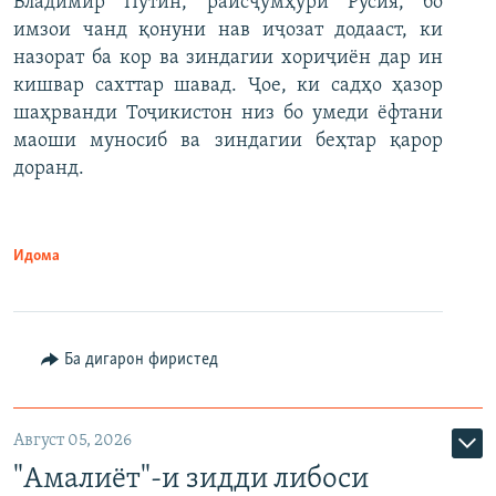
Владимир Путин, раисҷумҳури Русия, бо
имзои чанд қонуни нав иҷозат додааст, ки
назорат ба кор ва зиндагии хориҷиён дар ин
кишвар сахттар шавад. Ҷое, ки садҳо ҳазор
шаҳрванди Тоҷикистон низ бо умеди ёфтани
маоши муносиб ва зиндагии беҳтар қарор
доранд.
Идома
Ба дигарон фиристед
Август 05, 2026
"Амалиёт"-и зидди либоси