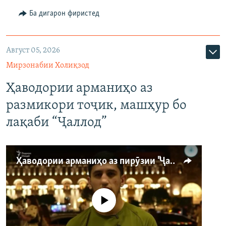
Ба дигарон фиристед
Август 05, 2026
Мирзонабии Холиқзод
Ҳаводории арманиҳо аз
размикори тоҷик, машҳур бо
лақаби “Ҷаллод”
Ҳаводории арманиҳо аз пирӯзии "Ҷаллод"-и тоҷик
Феълан кор намекунад