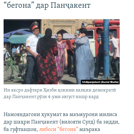
“бегона” дар Панҷакент
Ин аксро дафтари Ҳизби ҳокими халқии демократӣ
дар Панҷакент рӯзи 4-уми август нашр кард
Намояндагони ҳукумат ва маъмурони милиса
дар шаҳри Панҷакент (вилояти Суғд) ба зидди,
ба гуфтаашон,
либоси “бегона”
маърака