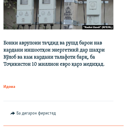
Бонки аврупоии таҷдид ва рушд барои нав
кардани иншоотҳои энергетикӣ дар шаҳри
Кӯлоб ва кам кардани талафоти барқ, ба
Тоҷикистон 10 миллион евро қарз медиҳад.
Идома
Ба дигарон фиристед