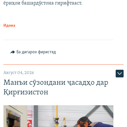
ёриҳои башардӯстона гирифтааст.
Идома
Ба дигарон фиристед
Август 04, 2026
Манъи сӯзондани ҷасадҳо дар
Қирғизистон