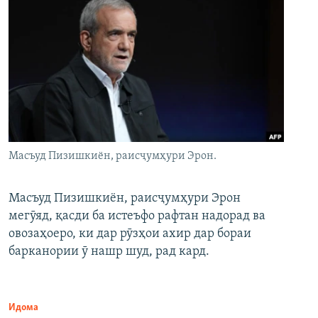
Масъуд Пизишкиён, раисҷумҳури Эрон.
Масъуд Пизишкиён, раисҷумҳури Эрон
мегӯяд, қасди ба истеъфо рафтан надорад ва
овозаҳоеро, ки дар рӯзҳои ахир дар бораи
барканории ӯ нашр шуд, рад кард.
Идома