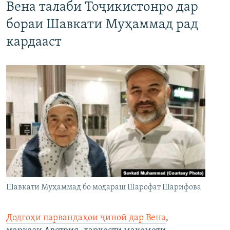
Вена талаби Тоҷикистонро дар
бораи Шавкати Муҳаммад рад
кардааст
Шавкати Муҳаммад бо модараш Шарофат Шарифова
Додгоҳи парвандаҳои ҷиноӣ дар Вена
,