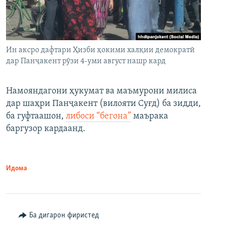
Ин аксро дафтари Ҳизби ҳокими халқии демократӣ
дар Панҷакент рӯзи 4-уми август нашр кард
Намояндагони ҳукумат ва маъмурони милиса
дар шаҳри Панҷакент (вилояти Суғд) ба зидди,
ба гуфтаашон,
либоси “бегона”
маърака
баргузор кардаанд.
Идома
Ба дигарон фиристед