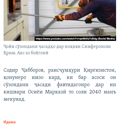
Ҷойи сӯзондани ҷасадҳо дар ноҳияи Симферополи
Қрим. Акс аз бойгонӣ
Содир Ҷабборов, раисҷумҳури Қирғизистон,
қонунеро имзо кард, ки бар асоси он
сӯзондани ҷасади фавтидагонро дар ин
кишвари Осиёи Марказӣ то соли 2040 манъ
мекунад.
Идома