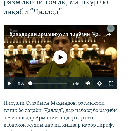
размикори тоҷик, машҳур бо
лақаби “Ҷаллод”
Ҳаводории арманиҳо аз пирӯзии "Ҷаллод"-и тоҷик
Феълан кор намекунад
Auto
0:00
2:49
240p
Пирӯзии Сулаймон Маҳмадов, размикори
360p
тоҷик бо лақаби "Ҷаллод", дар набард бо рақиби
480p
Auto
240p
360p
480p
чеченаш дар Арманистон дар сархати
720p
хабарҳои муҳим дар ин кишвар қарор гирифт
720p
1080p