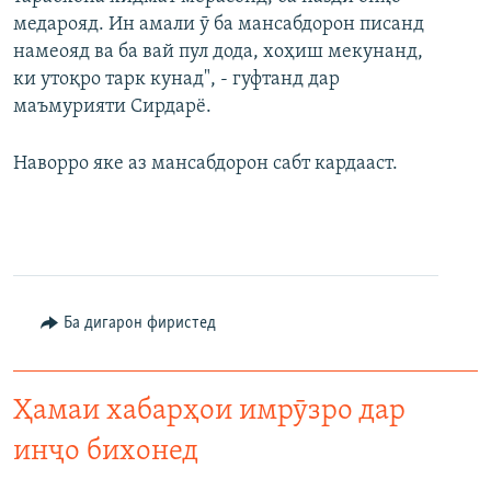
медарояд. Ин амали ӯ ба мансабдорон писанд
намеояд ва ба вай пул дода, хоҳиш мекунанд,
ки утоқро тарк кунад", - гуфтанд дар
маъмурияти Сирдарё.
Наворро яке аз мансабдорон сабт кардааст.
Ба дигарон фиристед
Ҳамаи хабарҳои имрӯзро дар
инҷо бихонед