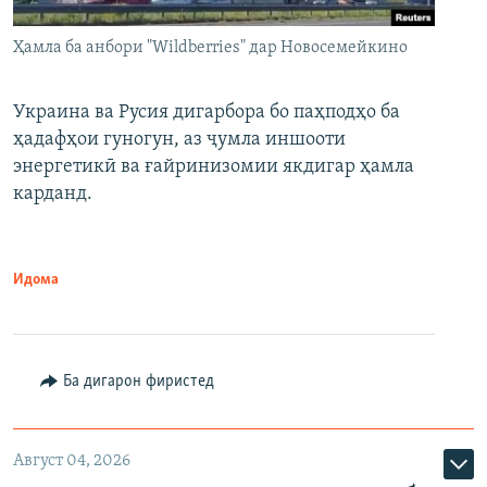
Ҳамла ба анбори "Wildberries" дар Новосемейкино
Украина ва Русия дигарбора бо паҳподҳо ба
ҳадафҳои гуногун, аз ҷумла иншооти
энергетикӣ ва ғайринизомии якдигар ҳамла
карданд.
Идома
Ба дигарон фиристед
Август 04, 2026