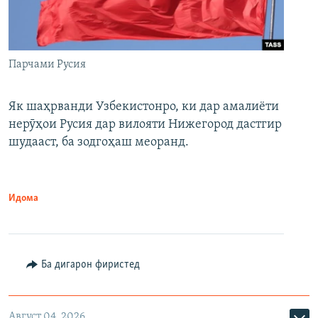
Парчами Русия
Як шаҳрванди Узбекистонро, ки дар амалиёти
нерӯҳои Русия дар вилояти Нижегород дастгир
шудааст, ба зодгоҳаш меоранд.
Идома
Ба дигарон фиристед
Август 04, 2026