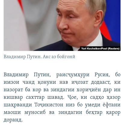
Владимир Путин. Акс аз бойгонӣ
Владимир Путин, раисҷумҳури Русия, бо
имзои чанд қонуни нав иҷозат додааст, ки
назорат ба кор ва зиндагии хориҷиён дар ин
кишвар сахттар шавад. Ҷое, ки садҳо ҳазор
шаҳрванди Тоҷикистон низ бо умеди ёфтани
маоши муносиб ва зиндагии беҳтар қарор
доранд.