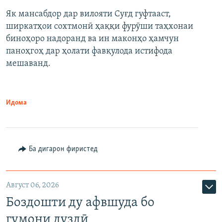
Як мансабдор дар вилояти Суғд гуфтааст,
ширкатҳои сохтмонӣ ҳаққи фурӯши таҳхонаи
биноҳоро надоранд ва ин маконҳо ҳамчун
паноҳгоҳ дар ҳолати фавқулода истифода
мешаванд.
Идома
Ба дигарон фиристед
Август 06, 2026
Боздошти ду афвшуда бо
гумони дуздӣ