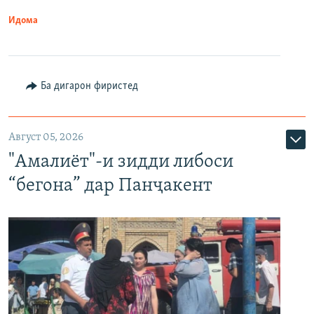
Идома
Ба дигарон фиристед
Август 05, 2026
"Амалиёт"-и зидди либоси
“бегона” дар Панҷакент