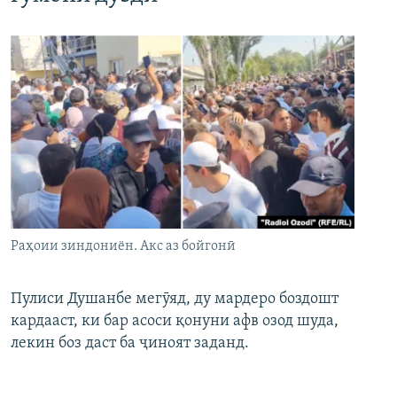
Раҳоии зиндониён. Акс аз бойгонӣ
Пулиси Душанбе мегӯяд, ду мардеро боздошт
кардааст, ки бар асоси қонуни афв озод шуда,
лекин боз даст ба ҷиноят заданд.