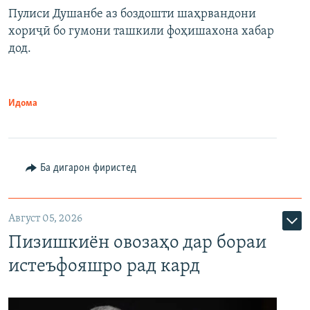
Пулиси Душанбе аз боздошти шаҳрвандони
хориҷӣ бо гумони ташкили фоҳишахона хабар
дод.
Идома
Ба дигарон фиристед
Август 05, 2026
Пизишкиён овозаҳо дар бораи
истеъфояшро рад кард