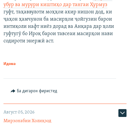
убур ва мурури киштиҳо дар тангаи Ҳурмуз
гуфт, таҳаввулоти моҳҳои ахир нишон дод, ки
ҷаҳон ҳамчунон ба масирҳои ҷойгузин барои
интиқоли нафт ниёз дорад ва Анқара дар ҳоли
гуфтугӯ бо Ироқ барои тавсеаи масирҳои нави
содироти энержӣ аст.
Идома
Ба дигарон фиристед
Август 05, 2026
Мирзонабии Холиқзод