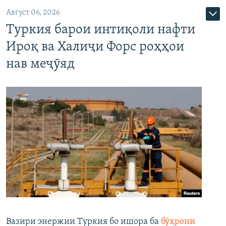
Август 06, 2026
Туркия барои интиқоли нафти
Ироқ ва Халиҷи Форс роҳҳои
нав меҷӯяд
Вазири энержии Туркия бо ишора ба
бӯҳрони