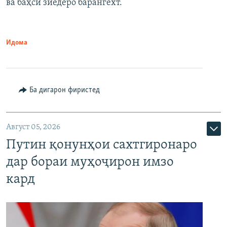
ва баҳси зиёдеро барангехт.
1080p
Идома
Ба дигарон фиристед
Август 05, 2026
Путин қонунҳои сахтгиронаро
дар бораи муҳоҷирон имзо
кард