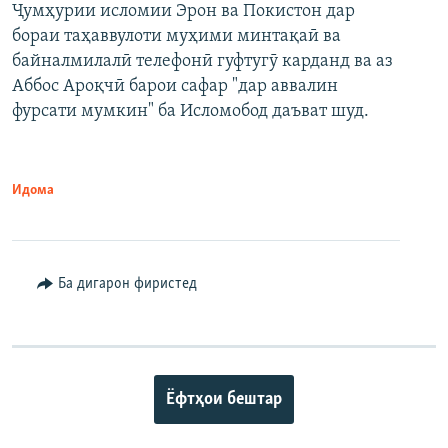
Ҷумҳурии исломии Эрон ва Покистон дар
бораи таҳаввулоти муҳими минтақаӣ ва
байналмилалӣ телефонӣ гуфтугӯ карданд ва аз
Аббос Ароқчӣ барои сафар "дар аввалин
фурсати мумкин" ба Исломобод даъват шуд.
Идома
Ба дигарон фиристед
Ёфтҳои бештар