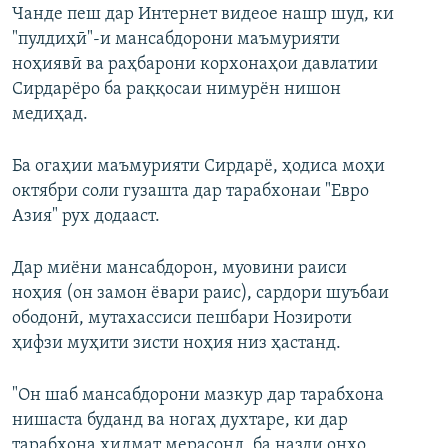
Чанде пеш дар Интернет видеое нашр шуд, ки
"пулдиҳӣ"-и мансабдорони маъмурияти
ноҳиявӣ ва раҳбарони корхонаҳои давлатии
Сирдарёро ба раққосаи нимурён нишон
медиҳад.
Ба огаҳии маъмурияти Сирдарё, ҳодиса моҳи
октябри соли гузашта дар тарабхонаи "Евро
Азия" рух додааст.
Дар миёни мансабдорон, муовини раиси
ноҳия (он замон ёвари раис), сардори шуъбаи
ободонӣ, мутахассиси пешбари Нозироти
ҳифзи муҳити зисти ноҳия низ ҳастанд.
"Он шаб мансабдорони мазкур дар тарабхона
нишаста буданд ва ногаҳ духтаре, ки дар
тарабхона хидмат мерасонд, ба назди онҳо