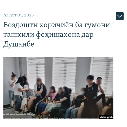
Август 05, 2026
Боздошти хориҷиён ба гумони
ташкили фоҳишахона дар
Душанбе