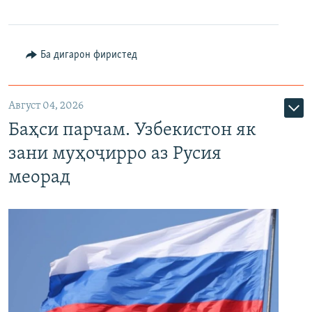
Ба дигарон фиристед
Август 04, 2026
Баҳси парчам. Узбекистон як
зани муҳоҷирро аз Русия
меорад