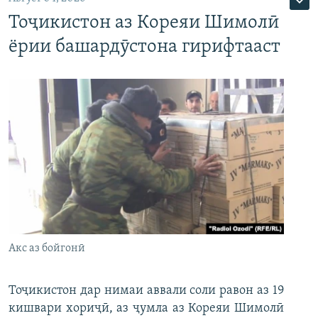
Тоҷикистон аз Кореяи Шимолӣ
ёрии башардӯстона гирифтааст
Акс аз бойгонӣ
Тоҷикистон дар нимаи аввали соли равон аз 19
кишвари хориҷӣ, аз ҷумла аз Кореяи Шимолӣ