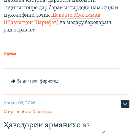
маркази Австрия, дархости мақомоти
Тоҷикистонро дар бораи истирдоди намояндаи
мухолифини тоҷик
Шавкати Муҳаммад
(Шавкатҷон Шарифов)
ва модару бародараш
рад кардааст.
Идома
Ба дигарон фиристед
Август 05, 2026
Мирзонабии Холиқзод
Ҳаводории арманиҳо аз