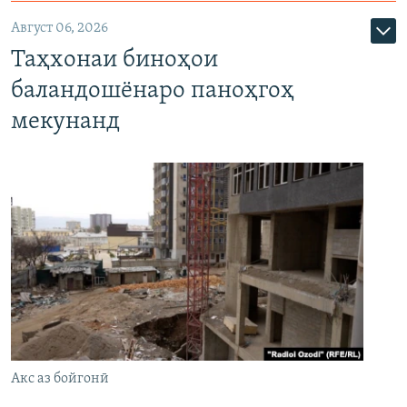
Август 06, 2026
Таҳхонаи биноҳои
баландошёнаро паноҳгоҳ
мекунанд
Акс аз бойгонӣ