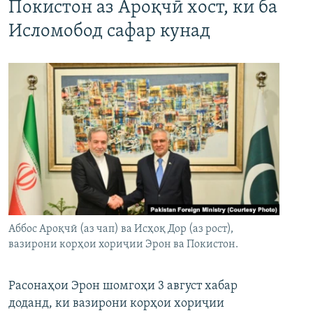
Покистон аз Ароқчӣ хост, ки ба
Исломобод сафар кунад
Аббос Ароқчӣ (аз чап) ва Исҳоқ Дор (аз рост),
вазирони корҳои хориҷии Эрон ва Покистон.
Расонаҳои Эрон шомгоҳи 3 август хабар
доданд, ки вазирони корҳои хориҷии