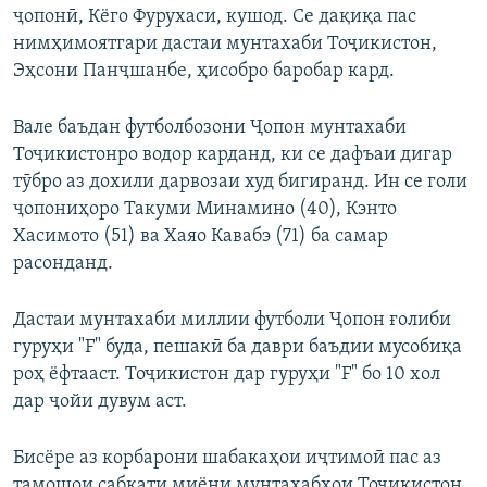
ҷопонӣ, Кёго Фурухаси, кушод. Се дақиқа пас
нимҳимоятгари дастаи мунтахаби Тоҷикистон,
Эҳсони Панҷшанбе, ҳисобро баробар кард.
Вале баъдан футболбозони Ҷопон мунтахаби
Тоҷикистонро водор карданд, ки се дафъаи дигар
тӯбро аз дохили дарвозаи худ бигиранд. Ин се голи
ҷопониҳоро Такуми Минамино (40), Кэнто
Хасимото (51) ва Хаяо Кавабэ (71) ба самар
расонданд.
Дастаи мунтахаби миллии футболи Ҷопон ғолиби
гуруҳи "F" буда, пешакӣ ба даври баъдии мусобиқа
роҳ ёфтааст. Тоҷикистон дар гуруҳи "F" бо 10 хол
дар ҷойи дувум аст.
Бисёре аз корбарони шабакаҳои иҷтимоӣ пас аз
тамошои сабқати миёни мунтахабҳои Тоҷикистон