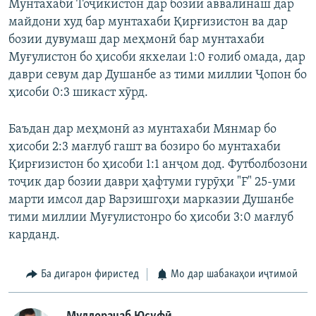
Мунтахаби Тоҷикистон дар бозии аввалинаш дар
майдони худ бар мунтахаби Қирғизистон ва дар
бозии дувумаш дар меҳмонӣ бар мунтахаби
Муғулистон бо ҳисоби якхелаи 1:0 ғолиб омада, дар
даври севум дар Душанбе аз тими миллии Ҷопон бо
ҳисоби 0:3 шикаст хӯрд.
Баъдан дар меҳмонӣ аз мунтахаби Мянмар бо
ҳисоби 2:3 мағлуб гашт ва бозиро бо мунтахаби
Қирғизистон бо ҳисоби 1:1 анҷом дод. Футболбозони
тоҷик дар бозии даври ҳафтуми гурӯҳи "F" 25-уми
марти имсол дар Варзишгоҳи марказии Душанбе
тими миллии Муғулистонро бо ҳисоби 3:0 мағлуб
карданд.
Ба дигарон фиристед
Мо дар шабакаҳои иҷтимоӣ