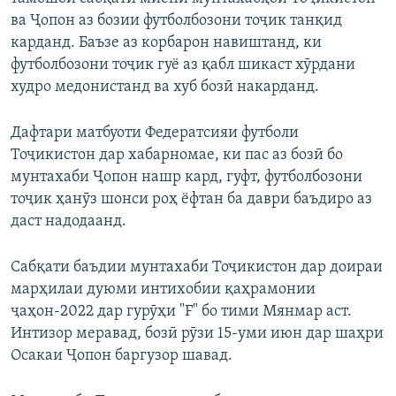
ва Ҷопон аз бозии футболбозони тоҷик танқид
карданд. Баъзе аз корбарон навиштанд, ки
футболбозони тоҷик гуё аз қабл шикаст хӯрдани
худро медонистанд ва хуб бозӣ накарданд.
Дафтари матбуоти Федератсияи футболи
Тоҷикистон дар хабарномае, ки пас аз бозӣ бо
мунтахаби Ҷопон нашр кард, гуфт, футболбозони
тоҷик ҳанӯз шонси роҳ ёфтан ба даври баъдиро аз
даст надодаанд.
Сабқати баъдии мунтахаби Тоҷикистон дар доираи
марҳилаи дуюми интихобии қаҳрамонии
ҷаҳон-2022 дар гурӯҳи "F" бо тими Мянмар аст.
Интизор меравад, бозӣ рӯзи 15-уми июн дар шаҳри
Осакаи Ҷопон баргузор шавад.