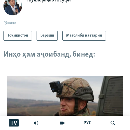
Муллораҷаб Юсуфӣ
Гӯшаҳо
Тоҷикистон
Варзиш
Матолиби навтарин
Инҳо ҳам аҷоибанд, бинед:
TV
РУС