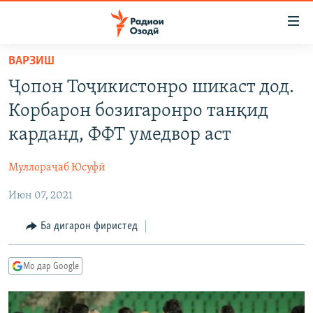
Пайвандҳои
дастрасӣ
Ҷаҳиш
ВАРЗИШ
ба
ГӮШАҲО
Ҷопон Тоҷикистонро шикаст дод.
мояи
ГАПИ ОЗОД
СИЁСАТ
аслӣ
Корбарон бозигаронро танқид
РӮЗГОРИ МУҲОҶИР
Ҷаҳиш
ИҚТИСОД
карданд, ФФТ умедвор аст
ба
САЛОМ, ХОҲАР
ҶОМЕА
феҳристи
Муллораҷаб Юсуфӣ
ТАҲҚИҚОТ
ҚАЗИЯИ "КРОКУС"
аслӣ
Ҷаҳиш
Июн 07, 2021
ҶАНГ ДАР УКРАИНА
ОСИЁИ МАРКАЗӢ
ба
НАЗАРИ МАРДУМ
ФАРҲАНГ
Ба дигарон фиристед
ҷустор
ЧАНДРАСОНАӢ
МЕҲМОНИ ОЗОДӢ
БЛОГИСТОН
Мо дар Google
РӮЙХАТҲО
ВАРЗИШ
ОЗОДӢ ОНЛАЙН
ВИДЕО
КИТОБҲОИ ОЗОДӢ
НИГОРИСТОН