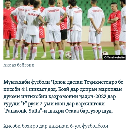
ГУЗОРИШҲОИ РАДИОӢ
Русский
ПАЙГИРӢ КУНЕД
Ҳамаи сомонаҳои RFE/RL
Акс аз бойгонӣ
Мунтахаби футболи Ҷопон дастаи Тоҷикистонро бо
ҳисоби 4:1 шикаст дод. Бозӣ дар доираи марҳилаи
дуюми интихобии қаҳрамонии ҷаҳон-2022 дар
гурӯҳи "F" рӯзи 7-уми июн дар варзишгоҳи
"Panasonic Suita"-и шаҳри Осака баргузор шуд.
Ҳисоби бозиро дар дақиқаи 6-ум футболбози