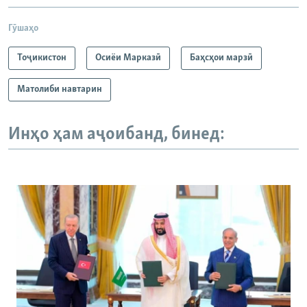
Гӯшаҳо
Тоҷикистон
Осиёи Марказӣ
Баҳсҳои марзӣ
Матолиби навтарин
Инҳо ҳам аҷоибанд, бинед: