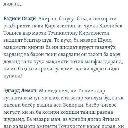
диданд.
Радиои Озодӣ
: Ахиран, бахусус баъд аз изҳороти
раҳбарияти нави Қирғизистон, аз ҷумла Қамчибек
Тошиев дар марзи Тоҷикистону Қирғизистон
зиддият бештар шуд. То куҷо, ба назари Шумо,
мақомоти қирғиз ба ин шиддат дуруст таваҷҷӯҳ
карданд ва барои поин овардани он талош ба харҷ
доданд ва то куҷо мақомоти тоҷик манфиатдоранд,
ки ин баҳсҳо аз роҳи сулҳомез ҳалли худро пайдо
кунанд?
Эдвард Лемон:
Мо медонем, ки Тошиев дар
гузашта ҳамчун як шахси иғвогар маълум буд ва як
инсони бисёр хашин аст. Зоҳиран, бисёр чизҳое
мегуфт, ки на ба хотири коҳиши таниш равона
шудаанд. Ба назари ман, аз ҷониби дигар Ятимов
дар хадамоти амнияти Тоҷикистон қарор дорад, ки