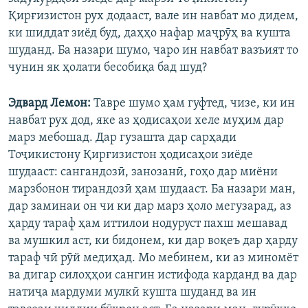
Қирғизистон рух додааст, вале ин навбат мо дидем,
ки шиддат зиёд буд, даҳҳо нафар маҷрӯҳ ва кушта
шуданд. Ба назари шумо, чаро ин навбат вазъият то
чунин як ҳолати бесобиқа бад шуд?
Эдвард Лемон:
Тавре шумо ҳам гуфтед, чизе, ки ин
навбат рух дод, яке аз ҳодисаҳои хеле муҳим дар
марз мебошад. Дар гузашта дар сарҳади
Тоҷикистону Қирғизистон ҳодисаҳои зиёде
шудааст: сангандозӣ, занозанӣ, гоҳо дар миёни
марзбонон тирандозӣ ҳам шудааст. Ба назари ман,
дар заминаи он чи ки дар марз ҳоло мегузарад, аз
ҳарду тараф ҳам иттилои нодуруст пахш мешавад
ва мушкил аст, ки бидонем, ки дар воқеъ дар ҳарду
тараф чӣ рӯй медиҳад. Мо мебинем, ки аз миномёт
ва дигар силоҳҳои сангин истифода карданд ва дар
натиҷа мардуми мулкӣ кушта шуданд ва ин