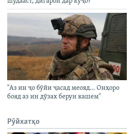
шудааст, дигарон дар куҷо?
"Аз ин ҷо бӯйи ҷасад меояд… Онҳоро
бояд аз ин дӯзах берун кашем"
Рӯйхатҳо