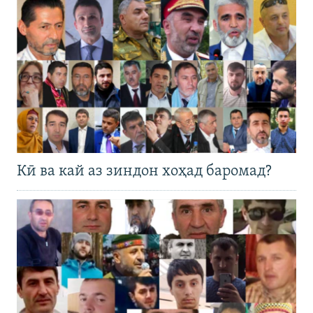
Кӣ ва кай аз зиндон хоҳад баромад?