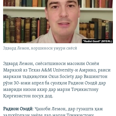
ГУЗОРИШҲОИ РАДИОӢ
Русский
ПАЙГИРӢ КУНЕД
Эдвард Лемон, коршиноси умури сиёсӣ
Ҳамаи сомонаҳои RFE/RL
Эдвард Лемон, сиёсатшиноси масоили Осиёи
Марказӣ аз Texas A&M University-и Амрико, раиси
маркази тадқиқотии Oxus Society дар Вашингтон
рӯзи 30-юми апрел ба суолҳои Радиои Озодӣ дар
мавриди низои ахир дар марзи Тоҷикистону
Қирғизистон посух дод.
Радиои Озодӣ
: Ҷаноби Лемон, дар гузашта ҳам
задухӯрдҳои зиёде дар марзи Тоҷикистону