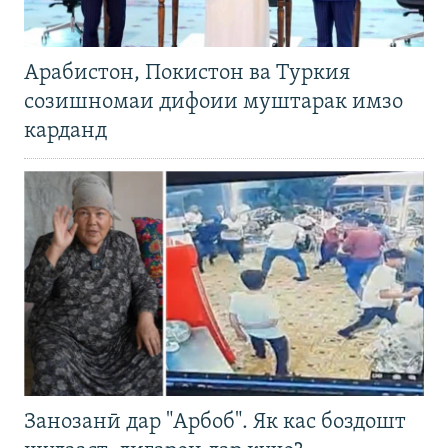
Арабистон, Покистон ва Туркия
созишномаи дифоии муштарак имзо
карданд
Занозанӣ дар "Арбоб". Як кас боздошт