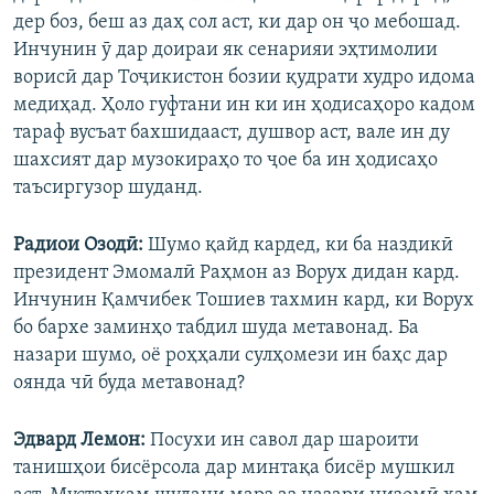
дер боз, беш аз даҳ сол аст, ки дар он ҷо мебошад.
Инчунин ӯ дар доираи як сенарияи эҳтимолии
ворисӣ дар Тоҷикистон бозии қудрати худро идома
медиҳад. Ҳоло гуфтани ин ки ин ҳодисаҳоро кадом
тараф вусъат бахшидааст, душвор аст, вале ин ду
шахсият дар музокираҳо то ҷое ба ин ҳодисаҳо
таъсиргузор шуданд.
Радиои Озодӣ:
Шумо қайд кардед, ки ба наздикӣ
президент Эмомалӣ Раҳмон аз Ворух дидан кард.
Инчунин Қамчибек Тошиев тахмин кард, ки Ворух
бо бархе заминҳо табдил шуда метавонад. Ба
назари шумо, оё роҳҳали сулҳомези ин баҳс дар
оянда чӣ буда метавонад?
Эдвард Лемон:
Посухи ин савол дар шароити
танишҳои бисёрсола дар минтақа бисёр мушкил