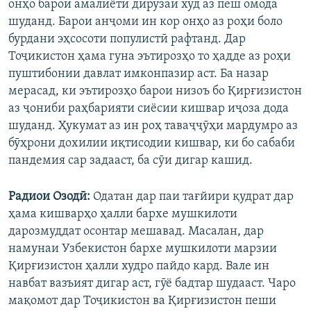
онҳо барои амалиёти дирӯзаи худ аз пеш омода
шуданд. Барои анҷоми ин кор онҳо аз роҳи боло
бурдани эҳсосоти популистӣ рафтанд. Дар
Тоҷикистон ҳама гуна эътирозҳо то ҳадде аз роҳи
пуштибонии давлат имконпазир аст. Ба назар
мерасад, ки эътирозҳо барои низоъ бо Қирғизистон
аз ҷониби раҳбарияти сиёсии кишвар иҷоза дода
шуданд. Ҳукумат аз ин роҳ таваҷҷӯҳи мардумро аз
бӯҳрони дохилии иқтисодии кишвар, ки бо сабаби
пандемия сар задааст, ба сӯи дигар кашид.
Радиои Озодӣ:
Одатан дар паи тағйири қудрат дар
ҳама кишварҳо ҳалли бархе мушкилоти
дарозмуддат осонтар мешавад. Масалан, дар
намунаи Узбекистон бархе мушкилоти марзии
Қирғизистон ҳалли худро пайдо кард. Вале ин
навбат вазъият дигар аст, гӯё бадтар шудааст. Чаро
мақомот дар Тоҷикистон ва Қирғизистон пеши