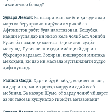
таъсиргузор бошад?
Эдвард Лемон:
Ба назари ман, миёни ҳаводис дар
марз ва берунравии нирӯҳои амрикоӣ аз
Афғонистон рабте буда наметавонад. Бешубҳа,
нақши Русия дар ин низоъ хеле ҷолиб аст, ҷониби
Русия ба назари ҳимоят аз Тоҷикистон сӯҳбат
мекунад. Русия пешниҳоди миёнҷигӣ дар ин
бӯҳронро кардааст. Зоҳиран, кишварҳои минтақа
мехоҳанд, ки дар ин масъала мустақилияти худро
ҳифз кунанд.
Радиои Озодӣ:
Ҳар чи буд ё набуд, воқеият ин аст,
ки дар ин ҳама моҷароҳо мардуми оддӣ осеб
мебинад. Ба назари Шумо, оё ҳарду ҷониб чӣ дарсе
аз ин тавсеаи хушунатҳо гирифта метавонанд?