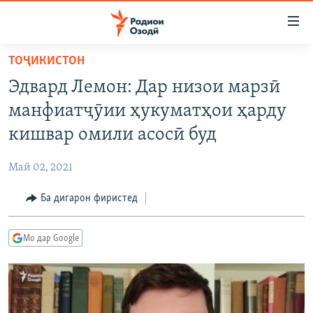
Пайвандҳои
дастрасӣ
Ҷаҳиш
ТОҶИКИСТОН
ба
ГӮШАҲО
Эдвард Лемон: Дар низои марзӣ
мояи
ГАПИ ОЗОД
СИЁСАТ
аслӣ
манфиатҷӯии ҳукуматҳои ҳарду
РӮЗГОРИ МУҲОҶИР
Ҷаҳиш
ИҚТИСОД
кишвар омили асосӣ буд
ба
САЛОМ, ХОҲАР
ҶОМЕА
феҳристи
Май 02, 2021
ТАҲҚИҚОТ
ҚАЗИЯИ "КРОКУС"
аслӣ
Ҷаҳиш
Ба дигарон фиристед
ҶАНГ ДАР УКРАИНА
ОСИЁИ МАРКАЗӢ
ба
НАЗАРИ МАРДУМ
ФАРҲАНГ
ҷустор
Мо дар Google
ЧАНДРАСОНАӢ
МЕҲМОНИ ОЗОДӢ
БЛОГИСТОН
РӮЙХАТҲО
ВАРЗИШ
ОЗОДӢ ОНЛАЙН
ВИДЕО
КИТОБҲОИ ОЗОДӢ
НИГОРИСТОН