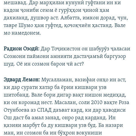
мешавад. Дар марҳилаи кунунӣ гуфтани ин ки
кадом ҷониби сеюм ё гурӯҳҳои ҷиноӣ ҳам
дахиланд, душвор аст. Албатта, имкон дорад, чун,
тавре Шумо ҳам гуфтед, қочоқчиён ҳастанд. Вале
мо намедонем.
Радиои Озодӣ:
Дар Тоҷикистон он шабурӯз ҷаласаи
Созмони паймони амнияти дастаҷамъӣ баргузор
шуд. Оё ин созмон барои чӣ аст?
Эдвард Лемон:
Мусалламан, вазифаи онҳо ин аст,
ки дар сурати хатар ба ёрии кишвари узв
шитобанд. Вале бори дигар вақт нишон медиҳад,
ки он коромад нест. Масалан, соли 2010 вақте Роза
Отунбоева аз СПАД даъват кард, ки дар ҳаводиси
Ош даст ба амал занад, онро рад карданд. Ин
қазияи марбут ба ду кишвари узв буд. Ба назари
ман, ин созмон ба ин бӯҳрон вокуниши