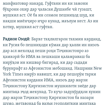
манфиатовар накард. Гуфтани ин ки замони
бӯҳрони охир дар ҷаласаи Душанбе чӣ гузашт,
мушкил аст. Оё ба ин созмон пешниҳод шуд, ки
нақши миёнҷиро иҷро кунад, маълум нест. Аз ин
хотир, мушкил аст гуфтан.
Радиои Озодӣ
: Бархе таҳлилгарон тахмин карданд,
ки Русия бо пешниҳоди кӯмак дар ҳалли ин низоъ
дар асл мехоҳад пеши роҳи Тоҷикистонро аз
ҳамкорӣ бо ИМА ва пешкаши қаламраваш ба
нирӯҳои ин кишвар бигирад, ки дар садади
бурунрафт аз Афғонистон мебошанд. Нашрияи New
York Times имрӯз навишт, ки дар пешорӯи тарки
Афғонистон кардани ИМА, низоъ дар марзи
Тоҷикистону Қирғизистон мушкилоти зиёде дар
минтақа эҷод мекунад. То куҷо задухӯрдҳои хунин
дар марзи Тоҷикистону Қирғизистон ба назари
шумо, метавонад ба вазъи геополиткии минтақа