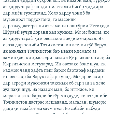
тавсеаи ҷиддии бӯҳрон аст. Ба назари ман, гурӯҳҳо
аз ҳарду тараф чандин масъалаи бисёр ҷиддиро
дар миён гузоштанд. Ҳоло ҳарду ҷониб ба
музокирот пардохтанд, то масоили
дарозмуддатеро, ки аз замони пошхӯрии Иттиҳоди
Шӯравӣ вуҷуд доранд ҳал кунанд. Мо мебинем, ки
аз ҳарду тараф ҳам овозаҳои зиёде мечархад. Як
овоза дар ҷониби Тоҷикистон ин аст, ки гӯё Ворух,
як анклави Тоҷикистон бар ивази қисмате аз
заминҳое, ки ҳоло зери назари Қирғизистон аст, ба
Қирғизистон мегузарад. Ин овозаҳо боис шуд, ки
Раҳмон чанд ҳафта пеш барои бартараф кардани
ин овозаҳо ба Ворух сафар кунад. Моҷарои ахир
дар атрофи муассисаи тақсими об сар зад ва хеле
зуд паҳн шуд. Ба назари ман, бо иттилое, ки
мерасад ва хабарҳои бисёр маҳдуде, ки аз ҷониби
Тоҷикистон дастрас мешаванд, масалан, шумори
дақиқи талафот маълум нест. Бо сабаби набуди