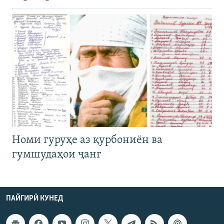
Номи гуруҳе аз қурбониён ва
гумшудаҳои ҷанг
ПАЙГИРӢ КУНЕД