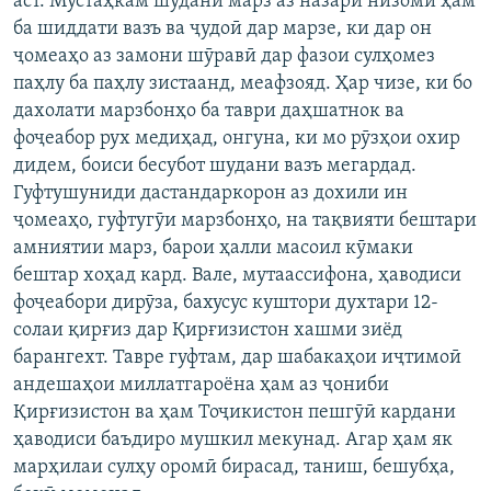
аст. Мустаҳкам шудани марз аз назари низомӣ ҳам
ба шиддати вазъ ва ҷудоӣ дар марзе, ки дар он
ҷомеаҳо аз замони шӯравӣ дар фазои сулҳомез
паҳлу ба паҳлу зистаанд, меафзояд. Ҳар чизе, ки бо
дахолати марзбонҳо ба таври даҳшатнок ва
фоҷеабор рух медиҳад, онгуна, ки мо рӯзҳои охир
дидем, боиси бесубот шудани вазъ мегардад.
Гуфтушуниди дастандаркорон аз дохили ин
ҷомеаҳо, гуфтугӯи марзбонҳо, на тақвияти бештари
амниятии марз, барои ҳалли масоил кӯмаки
бештар хоҳад кард. Вале, мутаассифона, ҳаводиси
фоҷеабори дирӯза, бахусус куштори духтари 12-
солаи қирғиз дар Қирғизистон хашми зиёд
барангехт. Тавре гуфтам, дар шабакаҳои иҷтимоӣ
андешаҳои миллатгароёна ҳам аз ҷониби
Қирғизистон ва ҳам Тоҷикистон пешгӯӣ кардани
ҳаводиси баъдиро мушкил мекунад. Агар ҳам як
марҳилаи сулҳу оромӣ бирасад, таниш, бешубҳа,