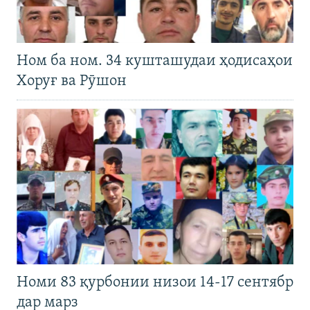
Ном ба ном. 34 кушташудаи ҳодисаҳои
Хоруғ ва Рӯшон
Номи 83 қурбонии низои 14-17 сентябр
дар марз