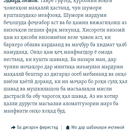
Эдвард Лемон:
Тавре гуфтед, қурбонии воқеӣ
ҷомеаҳои маҳаллӣ ҳастанд, чун шумори
кушташудаҳо меафзояд. Шумори мардуми
беҷошуда фоҷеабор аст ва бо ҳамин вижагиҳояш аз
низоъҳои пешин фарқ мекунад. Хисороти низомӣ
ҳам аз ҳисоби низомиёни хеле ҷавон аст, ки
бархеро облава кардаанд ва маҷбур ба хидмат ҷалб
намуданд. Онҳо ҳам ҳеҷ манфиатдор ё омода
нестанд, ки кушта шаванд. Ба назари ман, дар
чунин моҷаҳоро дар минтақа маъмулан мардуми
маҳаллӣ бештар аз дигарҳо осеб мебинанд ва онҳо
ниёзи ҳаётӣ доранд, ки ин моҷаро бо роҳи сулҳ ҳал
шавад ва мушкилашон ба масъалаҳои мисли
дастрасӣ ба обу чарогоҳ ҳал шавад. Аз ин хотир
ҳалли дурусти масъалаи аломатгузории марз ба
манфиати онҳо хоҳад буд.
Ба дигарон фиристед
Мо дар шабакаҳои иҷтимоӣ