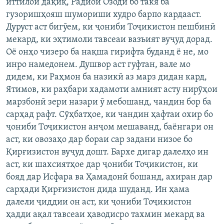
иттилои дақиқ, Радиои Озодӣ бо такя ба
гузоришҳояш шумориши худро барпо кардааст.
Дуруст аст бигӯем, ки ҷониби Тоҷикистон пешбинӣ
мекард, ки эҳтимоли тавсеаи вазъият вуҷуд дорад.
Оё онҳо чизеро ба нақша гирифта буданд ё не, мо
инро намедонем. Душвор аст гуфтан, вале мо
дидем, ки Раҳмон ба назикӣ аз марз дидан кард,
Ятимов, ки раҳбари хадамоти амният асту нирӯҳои
марзбонӣ зери назари ӯ мебошанд, чандин бор ба
сарҳад рафт. Сӯҳбатҳое, ки чандин ҳафтаи охир бо
ҷониби Тоҷикистон анҷом мешаванд, баёнгари он
аст, ки овозаҳо дар бораи сар задани низое бо
Қирғизистон вуҷуд дошт. Бархе дигар далелҳо ин
аст, ки шахсиятҳое дар ҷониби Тоҷикистон, ки
бояд дар Исфара ва Ҳамадонӣ бошанд, ахиран дар
сарҳади Қирғизистон дида шуданд. Ин ҳама
далели ҷиддии он аст, ки ҷониби Тоҷикистон
ҳадди ақал тавсеаи ҳаводисро тахмин мекард ва