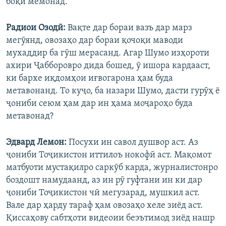
боқӣ мемонад.
Радиои Озодӣ:
Вақте дар бораи вазъ дар марз
мегӯянд, овозаҳо дар бораи қочоқи маводи
мухаддир ба гӯш мерасанд. Агар Шумо изҳороти
ахири Ҷабборовро дида бошед, ӯ ишора кардааст,
ки бархе иқдомҳои иғвогарона ҳам буда
метавонанд. То куҷо, ба назари Шумо, дасти гурӯҳ ё
ҷониби сеюм ҳам дар ин ҳама моҷароҳо буда
метавонад?
Эдвард Лемон:
Посухи ин савол душвор аст. Аз
ҷониби Тоҷикистон иттилоъ нокофӣ аст. Мақомот
матбуоти мустақилро саркӯб карда, журналистонро
боздошт намудаанд, аз ин рӯ гуфтани ин ки дар
ҷониби Тоҷикистон чӣ мегузарад, мушкил аст.
Вале дар ҳарду тараф ҳам овозаҳо хеле зиёд аст.
Қиссаҳову сабтҳоти видеоии беэътимод зиёд нашр