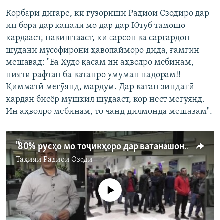
Корбари дигаре, ки гузориши Радиои Озодиро дар
ин бора дар канали мо дар дар Ютуб тамошо
кардааст, навиштааст, ки сарсон ва саргардон
шудани мусофирони ҳавопайморо дида, ғамгин
мешавад: "Ба Худо қасам ин аҳволро мебинам,
нияти рафтан ба ватанро умуман надорам!!
Қимматӣ мегӯянд, мардум. Дар ватан зиндагӣ
кардан бисёр мушкил шудааст, кор нест мегӯянд.
Ин аҳволро мебинам, то чанд дилмонда мешавам".
"80% русҳо мо тоҷикҳоро дар ватанашон намехоҳанд"
Таҳияи
Радиои Озодӣ
Феълан кор намекунад