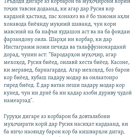
Теъдоди дигаре аз корбарон ба муҳоҷирони кории
тоҷик тавсия додаанд, ки агар дар Русия кор
карданӣ ҳастанд, пас хонахез ва ё бо тамоми аҳли
хонавода биёянду муқимӣ шаванд, чун кори
мавсимӣ на ба нафъи худашон аст ва на ба фоидаи
фарзандону оила. Шарҳи ин корбар, ки дар
Инстаграмм номи печида ва талаффузнокарданӣ
дорад, чунин аст: “Бародарҳои муҳоҷир, агар
мехоҳед, Русия биёед, оилавӣ хеста биёед. Касоне,
ки меравед, барнагардед. Агар мехоҳед, боз барои
кор биёед, хубаш падару модар ва оилаатонро
гиред биёед. Ё дар ватан пеши падару модар кор
кунед, чун ин дунё ба ин қадар азоби дуриву ҷудоӣ
намеарзад".
Гуруҳи дигаре аз корбарон ба довталабони
муҳоҷирати корӣ дар Русия насиҳат кардаанд, ки
ба инҷо наоянду барои кор ба кишварҳои дигар,