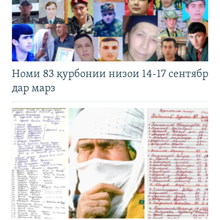
Номи 83 қурбонии низои 14-17 сентябр
дар марз