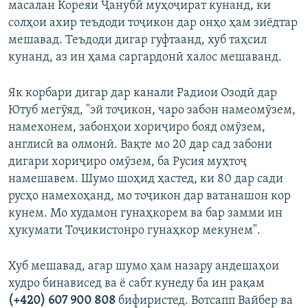
масалан Кореяи Ҷанубӣ муҳоҷират кунанд, ки
солҳои ахир теъдоди тоҷикон дар онҳо ҳам зиёдтар
мешавад. Теъдоди дигар гуфтаанд, хуб таҳсил
кунанд, аз ин ҳама саргардонӣ халос мешаванд.
Як корбари дигар дар канали Радиои Озодӣ дар
Ютуб мегӯяд, "эй тоҷикон, чаро забон намеомӯзем,
намехонем, забонҳои хориҷиро бояд омӯзем,
англисӣ ва олмонӣ. Вақте мо 20 дар сад забони
дигари хориҷиро омӯзем, ба Русия муҳтоҷ
намешавем. Шумо шоҳид ҳастед, ки 80 дар сади
русҳо намехоҳанд, мо тоҷикон дар ватанашон кор
кунем. Мо худамон гунаҳкорем ва бар замми ин
ҳукумати Тоҷикистонро гунаҳкор мекунем".
Хуб мешавад, агар шумо ҳам назару андешаҳои
худро бинависед ва ё сабт кунеду ба ин рақам
(+420) 607 900 808
бифиристед. Вотсапп Вайбер ва