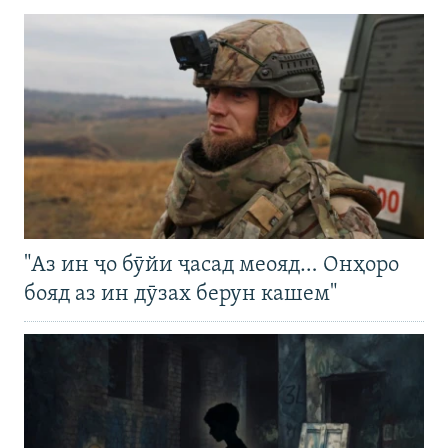
"Аз ин ҷо бӯйи ҷасад меояд… Онҳоро
бояд аз ин дӯзах берун кашем"