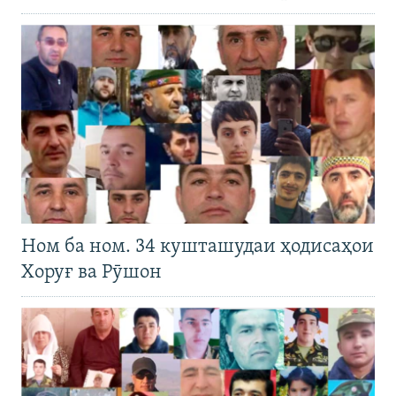
Ном ба ном. 34 кушташудаи ҳодисаҳои
Хоруғ ва Рӯшон