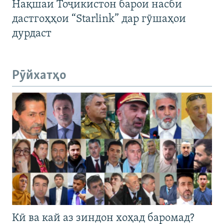
Нақшаи Тоҷикистон барои насби
дастгоҳҳои “Starlink” дар гӯшаҳои
дурдаст
Рӯйхатҳо
Кӣ ва кай аз зиндон хоҳад баромад?