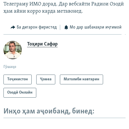
Телеграму ИМО дорад. Дар вебсайти Радиои Озодӣ
ҳам айни корро карда метавонед.
Ба дигарон фиристед
Мо дар шабакаҳои иҷтимоӣ
Тоҳири Сафар
Гӯшаҳо
Тоҷикистон
Ҷомeа
Матолиби навтарин
Озодӣ Онлайн
Инҳо ҳам аҷоибанд, бинед: