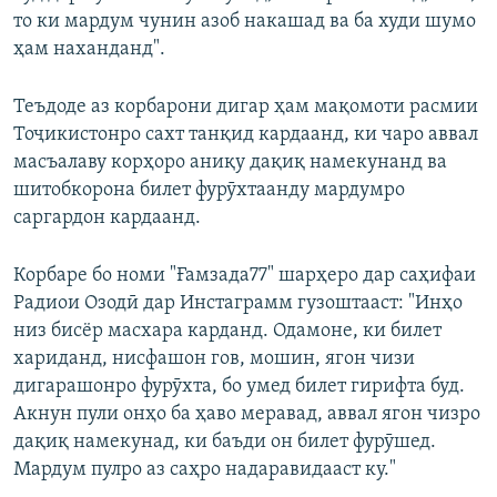
то ки мардум чунин азоб накашад ва ба худи шумо
ҳам наханданд".
Теъдоде аз корбарони дигар ҳам мақомоти расмии
Тоҷикистонро сахт танқид кардаанд, ки чаро аввал
масъалаву корҳоро аниқу дақиқ намекунанд ва
шитобкорона билет фурӯхтаанду мардумро
саргардон кардаанд.
Корбаре бо номи "Ғамзада77" шарҳеро дар саҳифаи
Радиои Озодӣ дар Инстаграмм гузоштааст: "Инҳо
низ бисёр масхара карданд. Одамоне, ки билет
хариданд, нисфашон гов, мошин, ягон чизи
дигарашонро фурӯхта, бо умед билет гирифта буд.
Акнун пули онҳо ба ҳаво меравад, аввал ягон чизро
дақиқ намекунад, ки баъди он билет фурӯшед.
Мардум пулро аз саҳро надаравидааст ку."