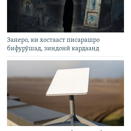
Занеро, ки хостааст писарашро
бифурӯшад, зиндонӣ кардаанд