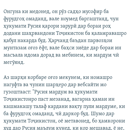
Онгуна ки медонед, он рӯз садҳо мусофир ба
фурудгоҳ омаданд, вале ноумед баргаштанд, чун
ҳукумати Русия қарори зарурӣ дар бораи роҳ
додани шаҳрвандони Тоҷикистон ба қаламравашро
қабул накарда буд. Ҳарчанд баъдан парвозҳои
мунтазам оғоз ёфт, вале баҳси зиёде дар бораи ин
масъала идома дорад ва мебинем, ки мардум чӣ
мегӯянд.
Аз шарҳи корбаре оғоз мекунем, ки номашро
нагуфта ва чунин шарҳеро дар вебсайти мо
гузоштааст: "Русия мардум ва ҳукумати
Тоҷикистонро паст мезанад, вагарна ҳамаи ин
кашмакашу талаф кардани вақту пули мардуме, ки
ба фурудгоҳ омаданд, чӣ даркор буд. Шумо дар
ҳукумати Тоҷикистон, оё метавонед, бо ҳамкорони
худ дар Русия маълум кунед, ки кор мешавад, ё не,