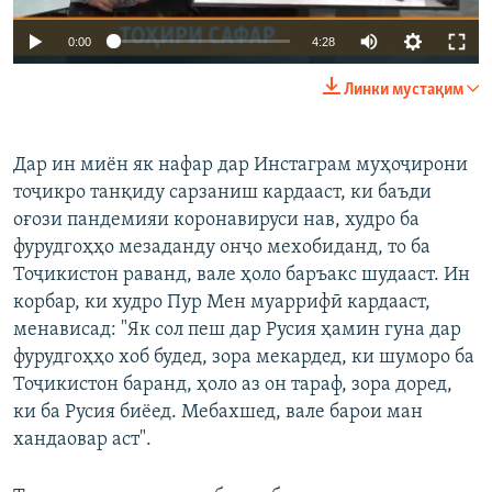
Auto
0:00
4:28
240p
Линки мустақим
360p
Auto
240p
360p
480p
480p
Дар ин миён як нафар дар Инстаграм муҳоҷирони
тоҷикро танқиду сарзаниш кардааст, ки баъди
720p
720p
1080p
оғози пандемияи коронавируси нав, худро ба
1080p
фурудгоҳҳо мезаданду онҷо мехобиданд, то ба
Тоҷикистон раванд, вале ҳоло баръакс шудааст. Ин
корбар, ки худро Пур Мен муаррифӣ кардааст,
менависад: "Як сол пеш дар Русия ҳамин гуна дар
фурудгоҳҳо хоб будед, зора мекардед, ки шуморо ба
Тоҷикистон баранд, ҳоло аз он тараф, зора доред,
ки ба Русия биёед. Мебахшед, вале барои ман
хандаовар аст".