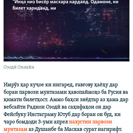
ГУЗОРИШҲОИ РАДИОӢ
Русский
ПАЙГИРӢ КУНЕД
Ҳамаи сомонаҳои RFE/RL
Озодӣ Онлайн
Имрӯз ҳар куҷое ки нигаред, ғавғову ҳаёҳу дар
бораи парвози мунтазами ҳавопаймоҳо ба Русия ва
қимати билетҳост. Аммо баҳси зиёдтар аз ҳама дар
вебсайти Радиои Озодӣ ва саҳифаҳои он дар
Фейсбуку Инстаграму Ютуб дар бораи он буд, ки
чаро бомдоди 3-уми апрел
нахустин парвози
мунтазам
аз Душанбе ба Маскав сурат нагирифт.