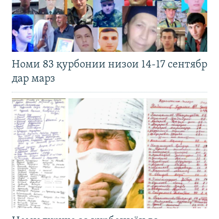
Номи 83 қурбонии низои 14-17 сентябр
дар марз