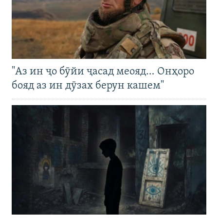
"Аз ин ҷо бӯйи ҷасад меояд… Онҳоро
бояд аз ин дӯзах берун кашем"