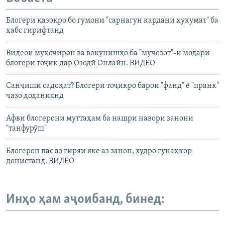
Блогери қазоқро бо гумони "сарнагун кардани ҳукумат" ба
ҳабс гирифтанд
Видеои муҳоҷирон ва вокунишҳо ба "муҷозот"-и модари
блогери тоҷик дар Озодӣ Онлайн. ВИДЕО
Санҷиши садоқат? Блогери тоҷикро барои "фанд" ё "пранк"
ҷазо доданиянд
Афви блогерони муттаҳам ба нашри навори занони
"танфурӯш"
Блогерон пас аз гиряи яке аз занон, худро гунаҳкор
донистанд. ВИДЕО
Инҳо ҳам аҷоибанд, бинед: