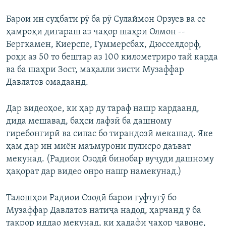
Барои ин суҳбати рӯ ба рӯ Сулаймон Орзуев ва се
ҳамроҳи дигараш аз чаҳор шаҳри Олмон --
Бергкамен, Киерспе, Гуммерсбах, Дюсселдорф,
роҳи аз 50 то бештар аз 100 километриро тай карда
ва ба шаҳри Зост, маҳалли зисти Музаффар
Давлатов омадаанд.
Дар видеоҳое, ки ҳар ду тараф нашр кардаанд,
дида мешавад, баҳси лафзӣ ба дашному
гиребонгирӣ ва сипас бо тирандозӣ мекашад. Яке
ҳам дар ин миён маъмурони пулисро даъват
мекунад. (Радиои Озодӣ бинобар вуҷуди дашному
ҳақорат дар видео онро нашр намекунад.)
Талошҳои Радиои Озодӣ барои гуфтугӯ бо
Музаффар Давлатов натиҷа надод, ҳарчанд ӯ ба
такрор иддао мекунад, ки ҳадафи чаҳор ҷавоне,