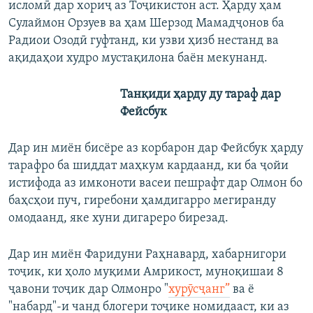
исломӣ дар хориҷ аз Тоҷикистон аст. Ҳарду ҳам
Сулаймон Орзуев ва ҳам Шерзод Мамадҷонов ба
Радиои Озодӣ гуфтанд, ки узви ҳизб нестанд ва
ақидаҳои худро мустақилона баён мекунанд.
Танқиди ҳарду ду тараф дар
Фейсбук
Дар ин миён бисёре аз корбарон дар Фейсбук ҳарду
тарафро ба шиддат маҳкум кардаанд, ки ба ҷойи
истифода аз имконоти васеи пешрафт дар Олмон бо
баҳсҳои пуч, гиребони ҳамдигарро мегиранду
омодаанд, яке хуни дигареро бирезад.
Дар ин миён Фаридуни Раҳнавард, хабарнигори
тоҷик, ки ҳоло муқими Амрикост, муноқишаи 8
ҷавони тоҷик дар Олмонро "
хурӯсҷанг”
ва ё
"набард"-и чанд блогери тоҷике номидааст, ки аз