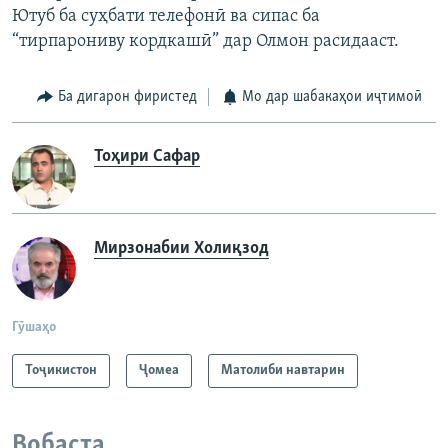
Ютуб ба суҳбати телефонӣ ва сипас ба
“тирпарониву кордкашӣ” дар Олмон расидааст.
Ба дигарон фиристед
Мо дар шабакаҳои иҷтимоӣ
Тоҳири Сафар
Мирзонабии Холиқзод
Гӯшаҳо
Тоҷикистон
Ҷомeа
Матолиби навтарин
Вобаста