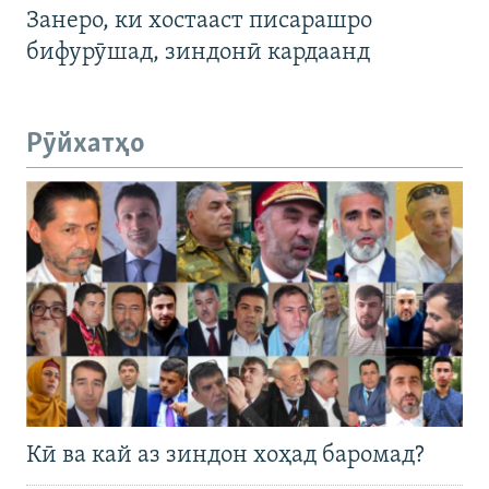
Занеро, ки хостааст писарашро
бифурӯшад, зиндонӣ кардаанд
Рӯйхатҳо
Кӣ ва кай аз зиндон хоҳад баромад?