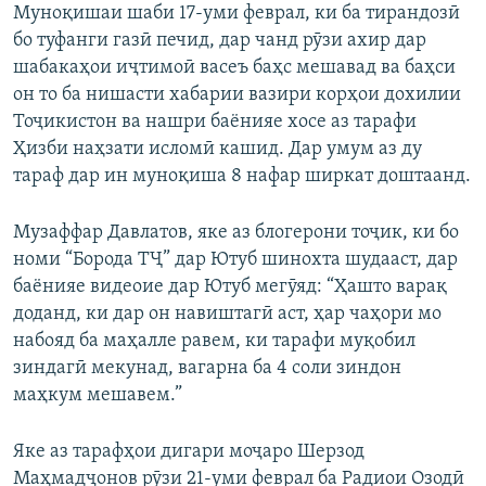
Муноқишаи шаби 17-уми феврал, ки ба тирандозӣ
бо туфанги газӣ печид, дар чанд рӯзи ахир дар
шабакаҳои иҷтимоӣ васеъ баҳс мешавад ва баҳси
он то ба нишасти хабарии вазири корҳои дохилии
Тоҷикистон ва нашри баёнияе хосе аз тарафи
Ҳизби наҳзати исломӣ кашид. Дар умум аз ду
тараф дар ин муноқиша 8 нафар ширкат доштаанд.
Музаффар Давлатов, яке аз блогерони тоҷик, ки бо
номи “Борода ТҶ” дар Ютуб шинохта шудааст, дар
баёнияе видеоие дар Ютуб мегӯяд: “Ҳашто варақ
доданд, ки дар он навиштагӣ аст, ҳар чаҳори мо
набояд ба маҳалле равем, ки тарафи муқобил
зиндагӣ мекунад, вагарна ба 4 соли зиндон
маҳкум мешавем.”
Яке аз тарафҳои дигари моҷаро Шерзод
Маҳмадҷонов рӯзи 21-уми феврал ба Радиои Озодӣ