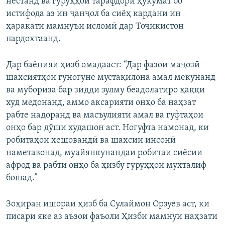
нестанд ва гуруҳҳои тарафдори ҳукумат бо
истифода аз ин ҷанҷол ба сиёҳ кардани ин
ҳаракати мамнуъи исломӣ дар Тоҷикистон
пардохтаанд.
Дар баёнияи ҳизб омадааст: “Дар фазои маҷозӣ
шахсиятҳои гуногуне мустақилона амал мекунанд
ва мубориза бар зидди зулму беадолатиро ҳаққи
худ медонанд, аммо аксарияти онҳо ба наҳзат
рабте надоранд ва масъулияти амал ва гуфтаҳои
онҳо бар дӯши худашон аст. Ногуфта намонад, ки
робитаҳои хешовандӣ ва шахсии инсонӣ
наметавонад, муайянкунандаи робитаи сиёсии
афрод ва рабти онҳо ба ҳизбу гурӯҳҳои мухталиф
бошад.”
Зоҳиран ишораи ҳизб ба Сулаймон Орзуев аст, ки
писари яке аз аъзои фаъоли Ҳизби мамнуи наҳзати