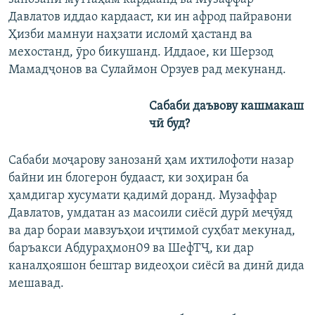
Давлатов иддао кардааст, ки ин афрод пайравони
Ҳизби мамнуи наҳзати исломӣ ҳастанд ва
мехостанд, ӯро бикушанд. Иддаое, ки Шерзод
Мамадҷонов ва Сулаймон Орзуев рад мекунанд.
Сабаби даъвову кашмакаш
чӣ буд?
Сабаби моҷарову занозанӣ ҳам ихтилофоти назар
байни ин блогерон будааст, ки зоҳиран ба
ҳамдигар хусумати қадимӣ доранд. Музаффар
Давлатов, умдатан аз масоили сиёсӣ дурӣ меҷӯяд
ва дар бораи мавзуъҳои иҷтимоӣ суҳбат мекунад,
баръакси Абдураҳмон09 ва ШефТҶ, ки дар
каналҳояшон бештар видеоҳои сиёсӣ ва динӣ дида
мешавад.