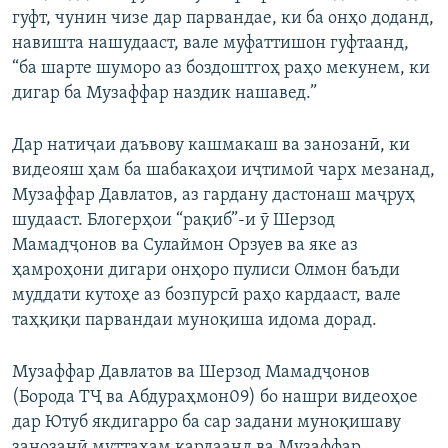
гуфт, чунин чизе дар парвандае, ки ба онҳо доданд,
навишта нашудааст, вале муфаттишон гуфтаанд,
“ба шарте шуморо аз боздоштгоҳ раҳо мекунем, ки
дигар ба Музаффар наздик нашавед.”
Дар натиҷаи даъвову кашмакаш ва занозанӣ, ки
видеояш ҳам ба шабакаҳои иҷтимоӣ чарх мезанад,
Музаффар Давлатов, аз гардану дастонаш маҷруҳ
шудааст. Блогерҳои “рақиб”-и ӯ Шерзод
Мамадҷонов ва Сулаймон Орзуев ва яке аз
ҳамроҳони дигари онҳоро пулиси Олмон баъди
муддати кутоҳе аз бозпурсӣ раҳо кардааст, вале
таҳқиқи парвандаи муноқиша идома дорад.
Музаффар Давлатов ва Шерзод Мамадҷонов
(Борода ТҶ ва Абдураҳмон09) бо нашри видеоҳое
дар Ютуб якдигарро ба сар задани муноқишаву
занозанӣ муттаҳам кардаанд ва Музаффар