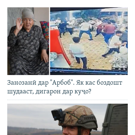
Занозанӣ дар "Арбоб". Як кас боздошт
шудааст, дигарон дар куҷо?