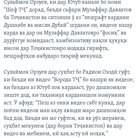
Сулаймон Орзуев, ки дар Ютуб канале бо номи
“Шеф ТҶ” дорад, баъди сафари Музаффар Давлатов
ба Тоҷикистон ва ситоиши ӯ аз “пешрафт кардани
Душанбе ва мисли Дубай” шудани он, видеое нашр
карда ва дар он Музаффар Давлатовро “фосиқ” ва
дурӯғгуе номидааст, камбизоативу нақзи ҳуқуқи
инсон дар Тоҷикистонро нодида гирифта,
пешрафтҳои набударо таъриф мекунад.
Сулаймон Орзуев дар суҳбат бо Радиои Озодӣ гуфт,
ки баъди ин видео “Борода ТҶ” бо нашри як видеое,
ки баъдан аз Ютуб пок кардааст, ӯро дашномҳои
зиште дод, ки таҳаммул карданашон номумкин
аст. Ӯ афзуд: “Пеш аз онки видео сабт кунад, дар
поёни видеои ман аҳлу авлоди маро дашномҳои
бад дод. Баъди ин мо гуфтем, ки як рӯз меравем,
суҳбат мекунем (дар бораи Тоҷикистон) ва дар
видео ва мебинем, кӣ ҳақ асту кӣ ноҳақ.”