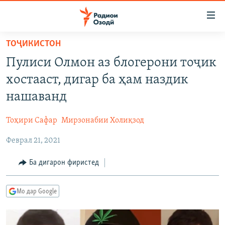
Пайвандҳои
дастрасӣ
Ҷаҳиш
ТОҶИКИСТОН
ба
ГӮШАҲО
Пулиси Олмон аз блогерони тоҷик
мояи
ГАПИ ОЗОД
СИЁСАТ
аслӣ
хостааст, дигар ба ҳам наздик
РӮЗГОРИ МУҲОҶИР
Ҷаҳиш
ИҚТИСОД
нашаванд
ба
САЛОМ, ХОҲАР
ҶОМЕА
феҳристи
Тоҳири Сафар
Мирзонабии Холиқзод
ТАҲҚИҚОТ
ҚАЗИЯИ "КРОКУС"
аслӣ
Ҷаҳиш
Феврал 21, 2021
ҶАНГ ДАР УКРАИНА
ОСИЁИ МАРКАЗӢ
ба
НАЗАРИ МАРДУМ
ФАРҲАНГ
Ба дигарон фиристед
ҷустор
ЧАНДРАСОНАӢ
МЕҲМОНИ ОЗОДӢ
БЛОГИСТОН
Мо дар Google
РӮЙХАТҲО
ВАРЗИШ
ОЗОДӢ ОНЛАЙН
ВИДЕО
КИТОБҲОИ ОЗОДӢ
НИГОРИСТОН