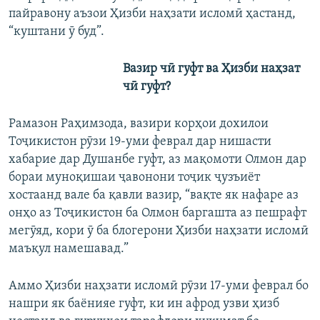
пайравону аъзои Ҳизби наҳзати исломӣ ҳастанд,
“куштани ӯ буд”.
Вазир чӣ гуфт ва Ҳизби наҳзат
чӣ гуфт?
Рамазон Раҳимзода, вазири корҳои дохилои
Тоҷикистон рӯзи 19-уми феврал дар нишасти
хабарие дар Душанбе гуфт, аз мақомоти Олмон дар
бораи муноқишаи ҷавонони тоҷик ҷузъиёт
хостаанд вале ба қавли вазир, “вақте як нафаре аз
онҳо аз Тоҷикистон ба Олмон баргашта аз пешрафт
мегӯяд, кори ӯ ба блогерони Ҳизби наҳзати исломӣ
маъқул намешавад.”
Аммо Ҳизби наҳзати исломӣ рӯзи 17-уми феврал бо
нашри як баёнияе гуфт, ки ин афрод узви ҳизб