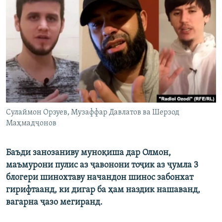
ГУЗОРИШҲОИ РАДИОӢ
Русский
ПАЙГИРӢ КУНЕД
Ҳамаи сомонаҳои RFE/RL
Сулаймон Орзуев, Музаффар Давлатов ва Шерзод
Маҳмадҷонов
Баъди занозаниву муноқиша дар Олмон,
маъмурони пулис аз ҷавонони тоҷик аз ҷумла 3
блогери шинохтаву начандон шинос забонхат
гирифтаанд, ки дигар ба ҳам наздик нашаванд,
вагарна ҷазо мегиранд.