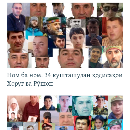
Ном ба ном. 34 кушташудаи ҳодисаҳои
Хоруғ ва Рӯшон