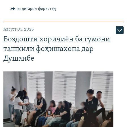
Ба дигарон фиристед
Август 05, 2026
Боздошти хориҷиён ба гумони
ташкили фоҳишахона дар
Душанбе