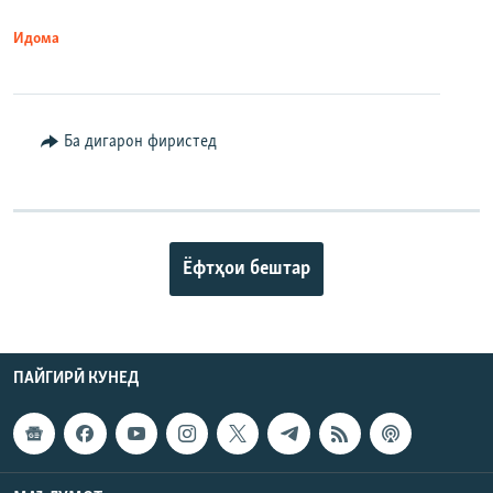
Идома
Ба дигарон фиристед
Ёфтҳои бештар
ПАЙГИРӢ КУНЕД