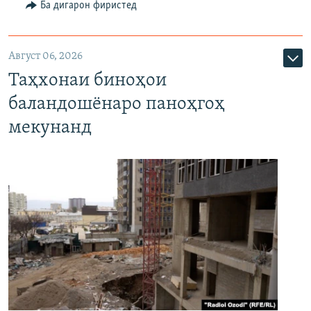
Ба дигарон фиристед
Август 06, 2026
Таҳхонаи биноҳои
баландошёнаро паноҳгоҳ
мекунанд