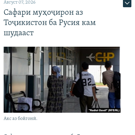
Август 07, 2026
Сафари муҳоҷирон аз
Тоҷикистон ба Русия кам
шудааст
Акс аз бойгонӣ.