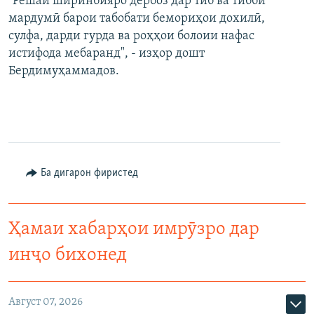
"Решаи ширинбияро дербоз дар тиб ва тибби
мардумӣ барои табобати бемориҳои дохилӣ,
сулфа, дарди гурда ва роҳҳои болоии нафас
истифода мебаранд", - изҳор дошт
Бердимуҳаммадов.
Ба дигарон фиристед
Ҳамаи хабарҳои имрӯзро дар
инҷо бихонед
Август 07, 2026