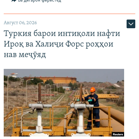
Ба дигарон фиристед
Август 06, 2026
Туркия барои интиқоли нафти
Ироқ ва Халиҷи Форс роҳҳои
нав меҷӯяд