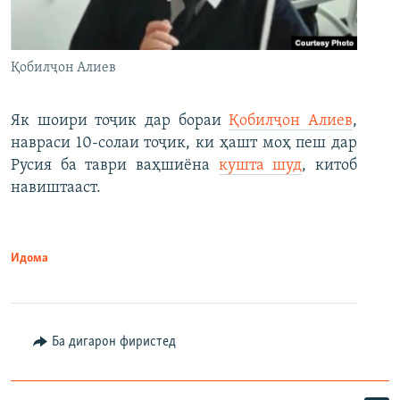
Қобилҷон Алиев
Як шоири тоҷик дар бораи
Қобилҷон Алиев
,
навраси 10-солаи тоҷик, ки ҳашт моҳ пеш дар
Русия ба таври ваҳшиёна
кушта шуд
, китоб
навиштааст.
Идома
Ба дигарон фиристед