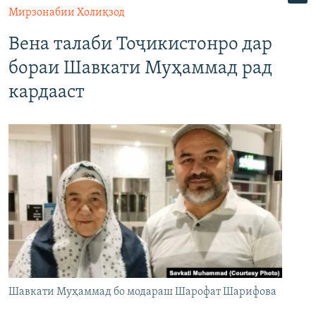
Мирзонабии Холиқзод
Вена талаби Тоҷикистонро дар
бораи Шавкати Муҳаммад рад
кардааст
Шавкати Муҳаммад бо модараш Шарофат Шарифова