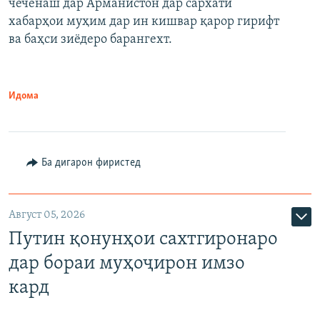
чеченаш дар Арманистон дар сархати
720p
хабарҳои муҳим дар ин кишвар қарор гирифт
720p
1080p
ва баҳси зиёдеро барангехт.
1080p
Идома
Ба дигарон фиристед
Август 05, 2026
Путин қонунҳои сахтгиронаро
дар бораи муҳоҷирон имзо
кард