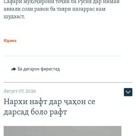
Сафари муҳоҷирони тоҷик ба Русия дар нимаи
аввали соли равон ба таври назаррас кам
шудааст.
Идома
Ба дигарон фиристед
Август 07, 2026
Нархи нафт дар ҷаҳон се
дарсад боло рафт