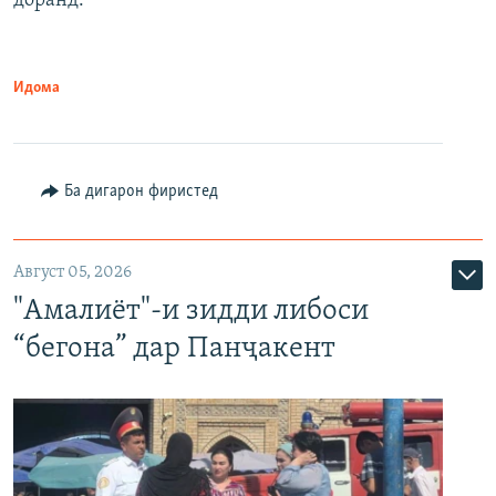
доранд.
Идома
Ба дигарон фиристед
Август 05, 2026
"Амалиёт"-и зидди либоси
“бегона” дар Панҷакент