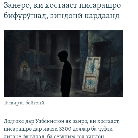
Занеро, ки хостааст писарашро
бифурӯшад, зиндонӣ кардаанд
Тасвир аз бойгонӣ
Додгоҳе дар Узбекистон як занро, ки хостааст,
писарашро дар ивази 3300 доллар ба ҷуфти
дигаре фурӯшад, ба севуним сол зиндон