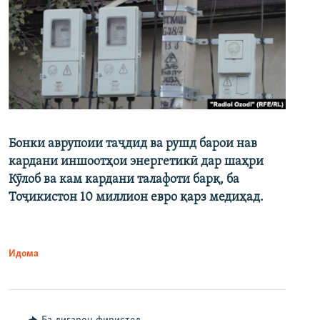
Бонки аврупоии таҷдид ва рушд барои нав
кардани иншоотҳои энергетикӣ дар шаҳри
Кӯлоб ва кам кардани талафоти барқ, ба
Тоҷикистон 10 миллион евро қарз медиҳад.
Идома