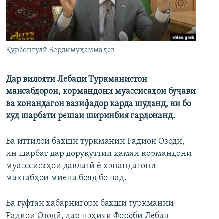
ГУЗОРИШҲОИ РАДИОӢ
Русский
ПАЙГИРӢ КУНЕД
Қурбонгулӣ Бердимуҳаммадов
Дар вилояти Лебапи Туркманистон
мансабдорон, кормандони муассисаҳои буҷавӣ
ва хонандагон вазифадор карда шуданд, ки бо
Ҳамаи сомонаҳои RFE/RL
худ шарбати решаи ширинбия гардонанд.
Ба иттилои бахши туркмании Радиои Озодӣ,
ин шарбат дар доруқуттии ҳамаи кормандони
муасссисаҳои давлатӣ ё хонандагони
мактабҳои миёна бояд бошад.
Ба гуфтаи хабарнигори бахши туркмании
Радиои Озодӣ, дар ноҳияи Фороби Лебап