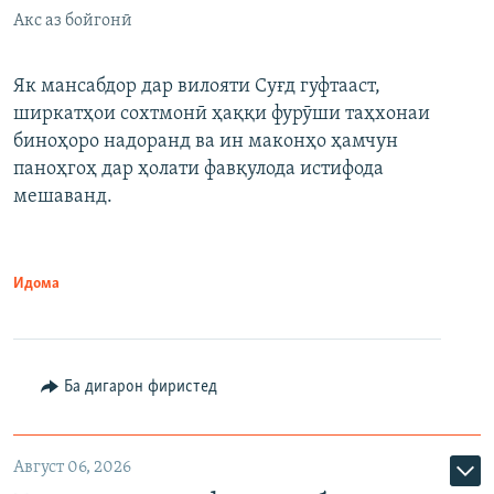
Акс аз бойгонӣ
Як мансабдор дар вилояти Суғд гуфтааст,
ширкатҳои сохтмонӣ ҳаққи фурӯши таҳхонаи
биноҳоро надоранд ва ин маконҳо ҳамчун
паноҳгоҳ дар ҳолати фавқулода истифода
мешаванд.
Идома
Ба дигарон фиристед
Август 06, 2026