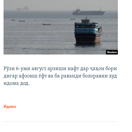
Рӯзи 6-уми август арзиши нафт дар ҷаҳон бори
дигар афзоиш ёфт ва ба раванди болоравии худ
идома дод.
Идома