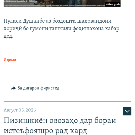
Пулиси Душанбе аз боздошти шаҳрвандони
хориҷӣ бо гумони ташкили фоҳишахона хабар
дод.
Идома
Ба дигарон фиристед
Август 05, 2026
Пизишкиён овозаҳо дар бораи
истеъфояшро рад кард