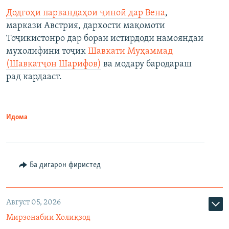
Додгоҳи парвандаҳои ҷиноӣ дар Вена
,
маркази Австрия, дархости мақомоти
Тоҷикистонро дар бораи истирдоди намояндаи
мухолифини тоҷик
Шавкати Муҳаммад
(Шавкатҷон Шарифов)
ва модару бародараш
рад кардааст.
Идома
Ба дигарон фиристед
Август 05, 2026
Мирзонабии Холиқзод