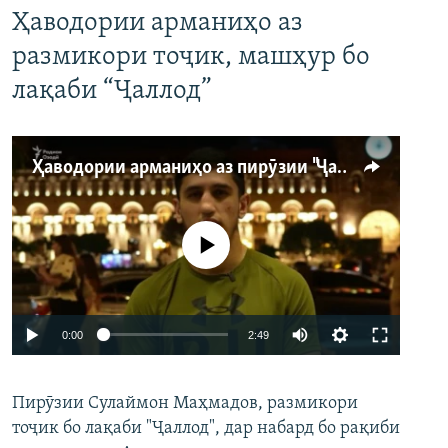
Ҳаводории арманиҳо аз
размикори тоҷик, машҳур бо
лақаби “Ҷаллод”
Ҳаводории арманиҳо аз пирӯзии "Ҷаллод"-и тоҷик
Феълан кор намекунад
Auto
0:00
2:49
240p
Пирӯзии Сулаймон Маҳмадов, размикори
360p
тоҷик бо лақаби "Ҷаллод", дар набард бо рақиби
480p
Auto
240p
360p
480p