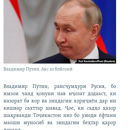
Владимир Путин. Акс аз бойгонӣ
Владимир Путин, раисҷумҳури Русия, бо
имзои чанд қонуни нав иҷозат додааст, ки
назорат ба кор ва зиндагии хориҷиён дар ин
кишвар сахттар шавад. Ҷое, ки садҳо ҳазор
шаҳрванди Тоҷикистон низ бо умеди ёфтани
маоши муносиб ва зиндагии беҳтар қарор