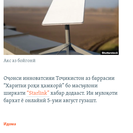
Акс аз бойгонӣ
Оҷонси инноватсияи Тоҷикистон аз баррасии
“Харитаи роҳи ҳамкорӣ” бо масъулони
ширкати
“Starlink”
хабар додааст. Ин мулоқоти
бархат ё онлайнӣ 5-уми август гузашт.
Идома