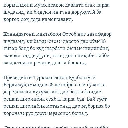
кормандони муассисаҳои давлатӣ огаҳ карда
шудаанд, ки бидуни ин гуна доруқуттӣ ба
коргоҳ роҳ дода намешаванд.
Хонандагони мактабҳои Фороб низ вазифадор
шудаанд, ки баъди оғози дарсҳо дар рӯзи 18
январ бояд бо худ шарбати решаи ширинбия,
маводи зиддиуфунӣ, панҷ дона ниқоби тиббӣ
ва дастпӯши резинӣ дошта бошанд.
Президенти Туркманистон Қурбонгулӣ
Бердимуҳаммадов 25 декабри соли гузашта
дар ҷаласаи ҳукуматаш дар бораи фоидаи
решаи ширинбия суҳбат карда буд. Вай гуфт,
решаи ширинбия метавонад дар мубориза бо
коронавирус доруи муассире бошад.