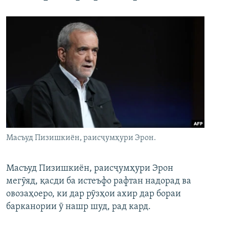
Масъуд Пизишкиён, раисҷумҳури Эрон.
Масъуд Пизишкиён, раисҷумҳури Эрон
мегӯяд, қасди ба истеъфо рафтан надорад ва
овозаҳоеро, ки дар рӯзҳои ахир дар бораи
барканории ӯ нашр шуд, рад кард.