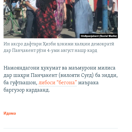
Ин аксро дафтари Ҳизби ҳокими халқии демократӣ
дар Панҷакент рӯзи 4-уми август нашр кард
Намояндагони ҳукумат ва маъмурони милиса
дар шаҳри Панҷакент (вилояти Суғд) ба зидди,
ба гуфтаашон,
либоси “бегона”
маърака
баргузор кардаанд.
Идома