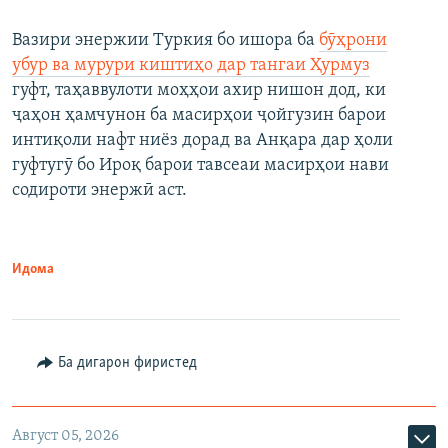
Вазири энержии Туркия бо ишора ба
бӯҳрони
убур ва мурури киштиҳо дар тангаи Ҳурмуз
гуфт, таҳаввулоти моҳҳои ахир нишон дод, ки
ҷаҳон ҳамчунон ба масирҳои ҷойгузин барои
интиқоли нафт ниёз дорад ва Анқара дар ҳоли
гуфтугӯ бо Ироқ барои тавсеаи масирҳои нави
содироти энержӣ аст.
Идома
Ба дигарон фиристед
Август 05, 2026