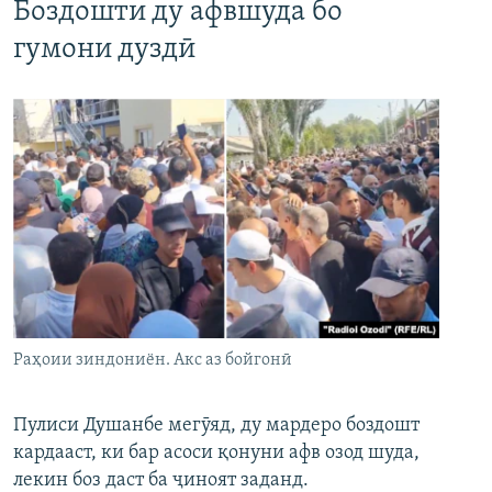
Боздошти ду афвшуда бо
гумони дуздӣ
Раҳоии зиндониён. Акс аз бойгонӣ
Пулиси Душанбе мегӯяд, ду мардеро боздошт
кардааст, ки бар асоси қонуни афв озод шуда,
лекин боз даст ба ҷиноят заданд.