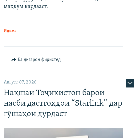
маҳкум кардааст.
Идома
Ба дигарон фиристед
Август 07, 2026
Нақшаи Тоҷикистон барои
насби дастгоҳҳои “Starlink” дар
гӯшаҳои дурдаст