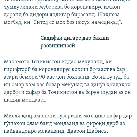
ҷумҳуриявии мубориза бо коронавирус имкон
доранд ба дидори якдигар бирасанд. Шаҳноза
мегӯяд, ки "Ситод се моҳ боз посух намедиҳад".
Саҳифаи дигаре дар бахши
раовншиносӣ
Мақомоти Тоҷикистон иддао мекунанд, ки
гирифторӣ ба коронавирус коҳиш ёфтааст ва бар
асари беморӣ 90 кас ҷон бохтаанд. Бо ин вуҷуд, ба
ин омор кам кас бовар мекунад ва ҳанӯз қоидаҳои
дарёфти сафар ба Тоҷикистон ва берун шудан аз он
шадид мондааст.
Мисли қаҳрамонони гузориши мо садҳо нафар дар
гӯшаҳои олам банд мондаанд ва фироқи дурӣ аз
пайвандонро мекашанд. Даврон Шафиев,