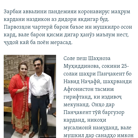
Зарбаи аввалини пандемияи коронавирус маҳрум
кардани наздикон аз дидори якдигар буд.
Парвозҳои чартерӣ барои баъзе ин мушкилро осон
кард, вале барои қисми дигар ҳанӯз маълум нест,
ҷудоӣ кай ба поён мерасад.
Соле пеш Шаҳноза
Муҳиддинова, сокини 25-
солаи шаҳри Панҷакент бо
Навид Наҷафӣ, шаҳрванди
Афғонистон тасмим
гирифтанд, ки издивоҷ
мекунанд. Онҳо дар
Панҷакент тӯй баргузор
карданд, никоҳи
мусалмонӣ намуданд, вале
мушкил дар санадҳо имкон