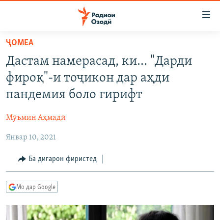
Пайвандҳои
дастрасӣ
Ҷаҳиш
ҶОМEА
ба
ГӮШАҲО
Дастам намерасад, ки... "Дарди
мояи
ГАПИ ОЗОД
СИЁСАТ
аслӣ
фироқ"-и тоҷикон дар аҳди
РӮЗГОРИ МУҲОҶИР
Ҷаҳиш
ИҚТИСОД
пандемия боло гирифт
ба
САЛОМ, ХОҲАР
ҶОМЕА
феҳристи
Мӯъмин Аҳмадӣ
ТАҲҚИҚОТ
ҚАЗИЯИ "КРОКУС"
аслӣ
Ҷаҳиш
Январ 10, 2021
ҶАНГ ДАР УКРАИНА
ОСИЁИ МАРКАЗӢ
ба
НАЗАРИ МАРДУМ
ФАРҲАНГ
Ба дигарон фиристед
ҷустор
ЧАНДРАСОНАӢ
МЕҲМОНИ ОЗОДӢ
БЛОГИСТОН
Мо дар Google
РӮЙХАТҲО
ВАРЗИШ
ОЗОДӢ ОНЛАЙН
ВИДЕО
КИТОБҲОИ ОЗОДӢ
НИГОРИСТОН