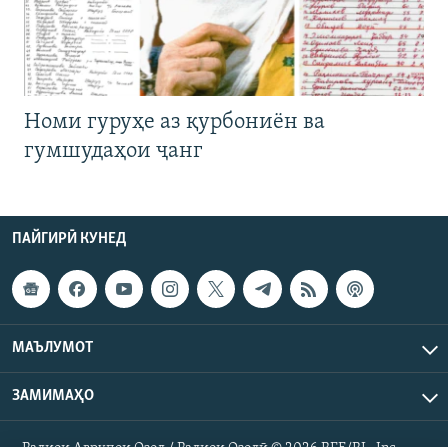
Номи гуруҳе аз қурбониён ва
гумшудаҳои ҷанг
ПАЙГИРӢ КУНЕД
МАЪЛУМОТ
ЗАМИМАҲО