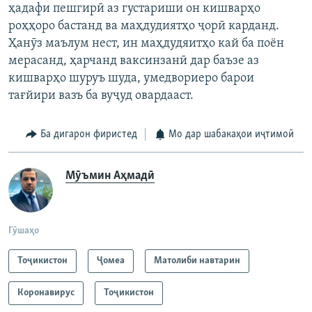
ҳадафи пешгирӣ аз густариши он кишварҳо
роҳҳоро бастанд ва маҳдудиятҳо ҷорӣ карданд.
Ҳанӯз маълум нест, ин маҳдудяитҳо кай ба поён
мерасанд, ҳарчанд ваксинзанӣ дар баъзе аз
кишварҳо шуруъ шуда, умедвориеро барои
тағйири вазъ ба вуҷуд овардааст.
Ба дигарон фиристед
Мо дар шабакаҳои иҷтимоӣ
Мӯъмин Аҳмадӣ
Гӯшаҳо
Тоҷикистон
Ҷомeа
Матолиби навтарин
Коронавирус
Тоҷикистон