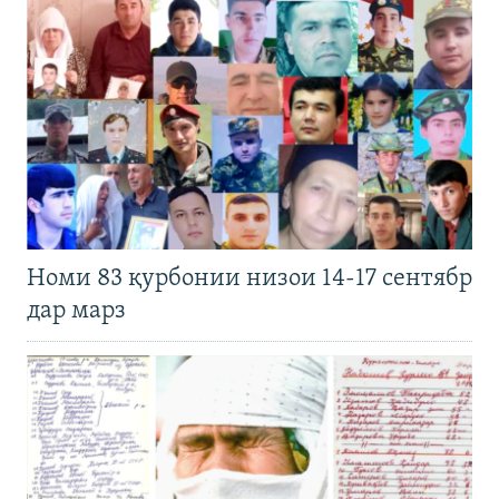
Номи 83 қурбонии низои 14-17 сентябр
дар марз