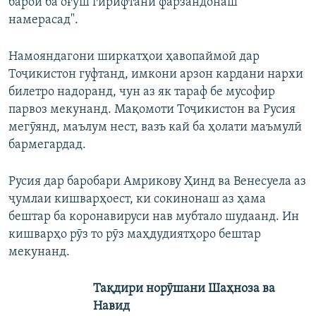
барои ба оғӯш гирифтани фарзандонаш
намерасад".
Намояндагони ширкатҳои ҳавопаймоӣ дар
Тоҷикистон гуфтанд, имкони арзон кардани нархи
билетро надоранд, чун аз як тараф бе мусофир
парвоз мекунанд. Мақомоти Тоҷикистон ва Русия
мегӯянд, маълум нест, вазъ кай ба ҳолати маъмулӣ
бармегардад.
Русия дар баробари Амрикову Ҳинд ва Венесуела аз
ҷумлаи кишварҳоест, ки сокинонаш аз ҳама
бештар ба коронавируси нав мубтало шудаанд. Ин
кишварҳо рӯз то рӯз маҳдудиятҳоро бештар
мекунанд.
Тақдири норӯшани Шаҳноза ва
Навид