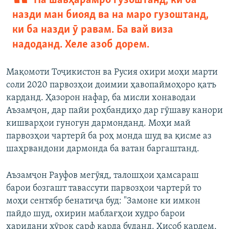
На шавҳарамро гузоштанд, ки ба
назди ман биояд ва на маро гузоштанд,
ки ба назди ӯ равам. Ба вай виза
надоданд. Хеле азоб дорем.
Мақомоти Тоҷикистон ва Русия охири моҳи марти
соли 2020 парвозҳои доимии ҳавопаймоҳоро қатъ
карданд. Ҳазорон нафар, ба мисли хонаводаи
Аъзамҷон, дар пайи роҳбандиҳо дар гӯшаву канори
кишварҳои гуногун дармонданд. Моҳи май
парвозҳои чартерӣ ба роҳ монда шуд ва қисме аз
шаҳрвандони дармонда ба ватан баргаштанд.
Аъзамҷон Рауфов мегӯяд, талошҳои ҳамсараш
барои бозгашт тавассути парвозҳои чартерӣ то
моҳи сентябр бенатиҷа буд: "Замоне ки имкон
пайдо шуд, охирин маблағҳои худро барои
харидани хӯрок сарф карда буданд. Ҳисоб кардем,