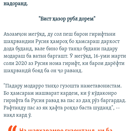
надоранд.
"Бист ҳазор рубл дорем"
Аъзамҷон мегӯяд, ду сол пеш барои гирифтани
шаҳрвандии Русия ҳамроҳ бо ҳамсараш дархост
дода буданд, вале бино бар танҳо будани падару
модараш ба ватан баргашт. Ӯ мегӯяд, 16-уми марти
соли 2020 аз Русия нома гирифт, ки барои дарёфти
шаҳрвандӣ бояд ба он ҷо раванд.
"Падару модарро танҳо гузошта наметавонистам.
Бо ҳамсарам машварат кардем, ки ӯ кӯдаконро
гирифта ба Русия равад ва пас аз даҳ рӯз баргардад.
Рафтанду пас аз як ҳафта роҳҳо баста шуданд", --
нақл кард ӯ.