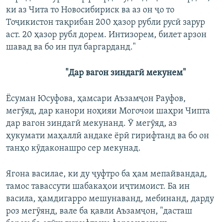
ки аз Чита то Новосибириск ва аз он ҷо то
Тоҷикистон тақрибан 200 ҳазор рубли русӣ зарур
аст. 20 ҳазор рубл дорем. Интизорем, билет арзон
шавад ва бо ин пул баргарданд."
"Дар вагон зиндагӣ мекунем"
Ёсуман Юсуфова, ҳамсари Аъзамҷон Рауфов,
мегӯяд, дар канори ноҳияи Могочои шаҳри Чипта
дар вагон зиндагӣ мекунанд. Ӯ мегӯяд, аз
ҳукумати маҳаллӣ андаке ёрӣ гирифтанд ва бо он
танҳо кӯдаконашро сер мекунад.
Ягона василае, ки ду ҷуфтро ба ҳам мепайвандад,
тамос тавассути шабакаҳои иҷтимоист. Ба ин
васила, ҳамдигарро мешунаванд, мебинанд, дарду
роз мегӯянд, вале ба қавли Аъзамҷон, "дасташ