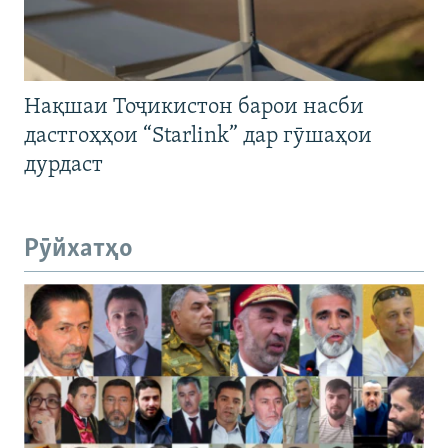
Нақшаи Тоҷикистон барои насби
дастгоҳҳои “Starlink” дар гӯшаҳои
дурдаст
Рӯйхатҳо