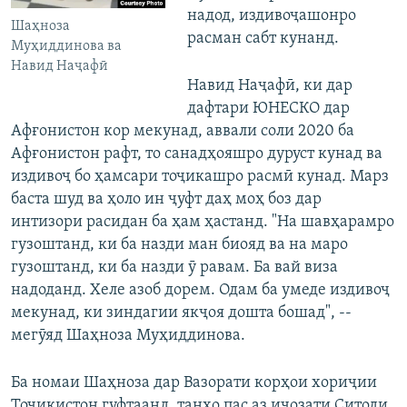
надод, издивоҷашонро
Шаҳноза
расман сабт кунанд.
Муҳиддинова ва
Навид Наҷафӣ
Навид Наҷафӣ, ки дар
дафтари ЮНЕСКО дар
Афғонистон кор мекунад, аввали соли 2020 ба
Афғонистон рафт, то санадҳояшро дуруст кунад ва
издивоҷ бо ҳамсари тоҷикашро расмӣ кунад. Марз
баста шуд ва ҳоло ин ҷуфт даҳ моҳ боз дар
интизори расидан ба ҳам ҳастанд. "На шавҳарамро
гузоштанд, ки ба назди ман биояд ва на маро
гузоштанд, ки ба назди ӯ равам. Ба вай виза
надоданд. Хеле азоб дорем. Одам ба умеде издивоҷ
мекунад, ки зиндагии якҷоя дошта бошад", --
мегӯяд Шаҳноза Муҳиддинова.
Ба номаи Шаҳноза дар Вазорати корҳои хориҷии
Тоҷикистон гуфтаанд, танҳо пас аз иҷозати Ситоди