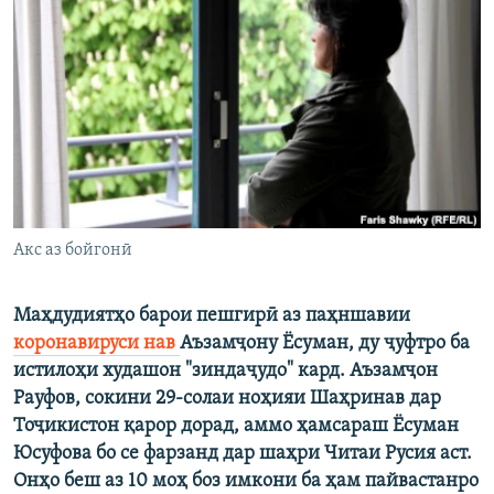
ГУЗОРИШҲОИ РАДИОӢ
Русский
ПАЙГИРӢ КУНЕД
Ҳамаи сомонаҳои RFE/RL
Акс аз бойгонӣ
Маҳдудиятҳо барои пешгирӣ аз паҳншавии
коронавируси нав
Аъзамҷону Ёсуман, ду ҷуфтро ба
истилоҳи худашон "зиндаҷудо" кард. Аъзамҷон
Рауфов, сокини 29-солаи ноҳияи Шаҳринав дар
Тоҷикистон қарор дорад, аммо ҳамсараш Ёсуман
Юсуфова бо се фарзанд дар шаҳри Читаи Русия аст.
Онҳо беш аз 10 моҳ боз имкони ба ҳам пайвастанро