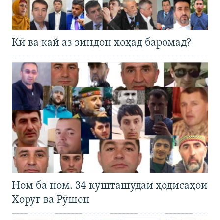
Кӣ ва кай аз зиндон хоҳад баромад?
Ном ба ном. 34 кушташудаи ҳодисаҳои
Хоруғ ва Рӯшон