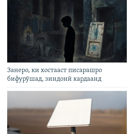
Занеро, ки хостааст писарашро
бифурӯшад, зиндонӣ кардаанд