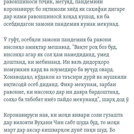
равоншиноси тоҷик, мегӯяд, пандемияи
коронавирус бо эҳтимоли зиёд як саҳифаи дигаре
дар илми равоншиносӣ хоҳад кушод, ки ба
осебдидагон замони пандемия кумак мекунад.
Ӯ гуфт, осебҳои замони пандемия ба равони
инсонҳо амиқтар мешавад. "Вақте роҳ боз буд,
инсонҳо агар як сол ҳам намедиданд, умед
доштанд, ки мебинанд. Ин вазъ дидорҳоро
номумкин кард ва ноумедиро ба вуҷуд овард.
Хонаводаҳо, кӯдакон аз таъсири дурӣ ва мушкили
иқтисодӣ осеб диданд. Фикр мекунам, зарбаи
равоние, ки инсонҳо дар ин давра бардоштанд,
солҳо ба табобат ниёз пайдо мекунанд", шарҳ дод ӯ.
Коронавируси нав, ки моҳи январи соли гузашта
дар вилояти Вуҳани Чин сабт шуда буд, то моҳи
март дар аксар кишварҳои дунё паҳн шуд. Бо