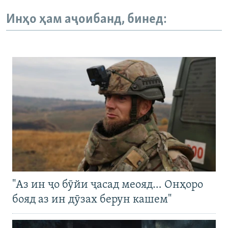
Инҳо ҳам аҷоибанд, бинед:
"Аз ин ҷо бӯйи ҷасад меояд… Онҳоро
бояд аз ин дӯзах берун кашем"