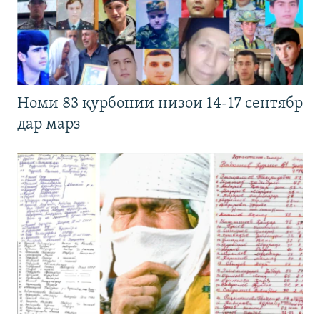
Номи 83 қурбонии низои 14-17 сентябр
дар марз