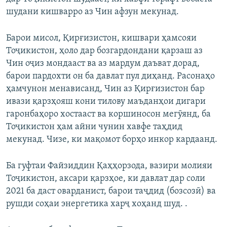
шудани кишварро аз Чин афзун мекунад.
Барои мисол, Қирғизистон, кишвари ҳамсояи
Тоҷикистон, ҳоло дар бозгардондани қарзаш аз
Чин оҷиз мондааст ва аз мардум даъват дорад,
барои пардохти он ба давлат пул диҳанд. Расонаҳо
ҳамчунон менависанд, Чин аз Қирғизистон бар
ивази қарзҳояш кони тилову маъданҳои дигари
гаронбаҳоро хостааст ва коршиносон мегӯянд, ба
Тоҷикистон ҳам айни чунин хавфе таҳдид
мекунад. Чизе, ки мақомот борҳо инкор кардаанд.
Ба гуфтаи Файзиддин Қаҳҳорзода, вазири молияи
Тоҷикистон, аксари қарзҳое, ки давлат дар соли
2021 ба даст оварданист, барои таҷдид (бозсозӣ) ва
рушди соҳаи энергетика харҷ хоҳанд шуд. .