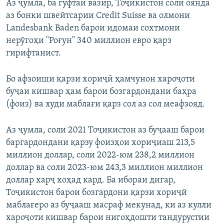
Аз ҷумла, ба гуфтаи вазир, Тоҷикистон соли оянда
аз бонки швейтсарии Credit Suisse ва олмони
Landesbank Baden барои идомаи сохтмони
нерӯгоҳи "Роғун" 340 миллион евро қарз
гирифтанист.
Бо афзоиши қарзи хориҷӣ ҳамчунон хароҷоти
буҷаи кишвар ҳам барои бозгардондани баҳра
(фоиз) ва худи маблағи қарз сол аз сол меафзояд.
Аз ҷумла, соли 2021 Тоҷикистон аз буҷааш барои
баргардондани қарзу фоизҳои хориҷиаш 213,5
миллион доллар, соли 2022-юм 238,2 миллион
доллар ва соли 2023-юм 243,3 миллион миллион
доллар харҷ хоҳад кард. Ба ибораи дигар,
Тоҷикистон барои бозгардони қарзи хориҷӣ
маблағеро аз буҷааш масраф мекунад, ки аз кулли
хароҷоти кишвар барои нигоҳдошти тандурустии