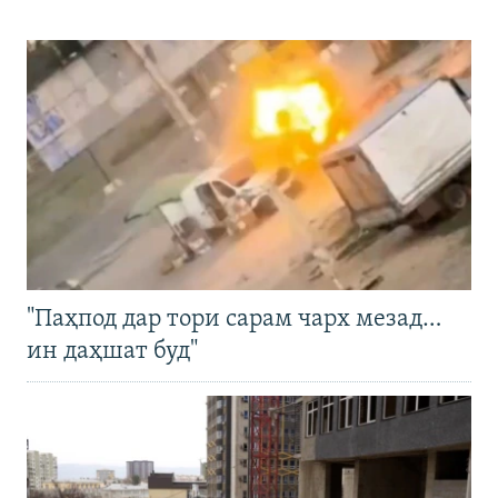
"Паҳпод дар тори сарам чарх мезад…
ин даҳшат буд"