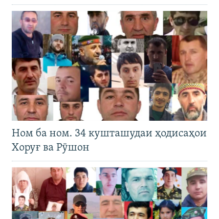
Ном ба ном. 34 кушташудаи ҳодисаҳои
Хоруғ ва Рӯшон