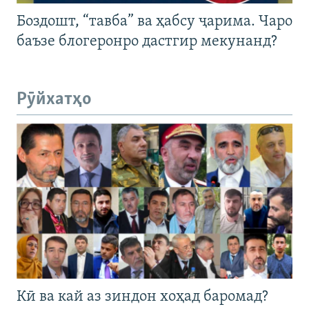
Боздошт, “тавба” ва ҳабсу ҷарима. Чаро
баъзе блогеронро дастгир мекунанд?
Рӯйхатҳо
Кӣ ва кай аз зиндон хоҳад баромад?