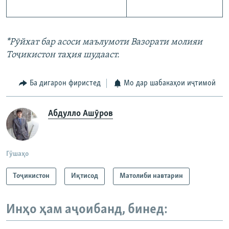
*Рӯйхат бар асоси маълумоти Вазорати молияи
Тоҷикистон таҳия шудааст.
Ба дигарон фиристед
Мо дар шабакаҳои иҷтимоӣ
Абдулло Ашӯров
Гӯшаҳо
Тоҷикистон
Иқтисод
Матолиби навтарин
Инҳо ҳам аҷоибанд, бинед: