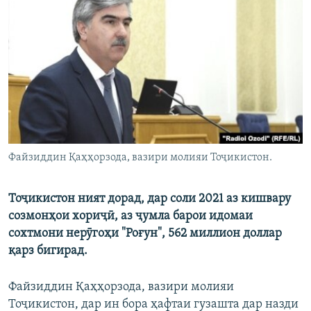
ГУЗОРИШҲОИ РАДИОӢ
Русский
ПАЙГИРӢ КУНЕД
Ҳамаи сомонаҳои RFE/RL
Файзиддин Қаҳҳорзода, вазири молияи Тоҷикистон.
Тоҷикистон ният дорад, дар соли 2021 аз кишвару
созмонҳои хориҷӣ, аз ҷумла барои идомаи
сохтмони нерӯгоҳи "Роғун", 562 миллион доллар
қарз бигирад.
Файзиддин Қаҳҳорзода, вазири молияи
Тоҷикистон, дар ин бора ҳафтаи гузашта дар назди