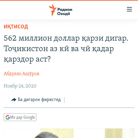
Пайвандҳои
дастрасӣ
Ҷаҳиш
ИҚТИСОД
ба
ГӮШАҲО
562 миллион доллар қарзи дигар.
мояи
ГАПИ ОЗОД
СИЁСАТ
аслӣ
Тоҷикистон аз кӣ ва чӣ қадар
РӮЗГОРИ МУҲОҶИР
Ҷаҳиш
ИҚТИСОД
қарздор аст?
ба
САЛОМ, ХОҲАР
ҶОМЕА
феҳристи
Абдулло Ашӯров
ТАҲҚИҚОТ
ҚАЗИЯИ "КРОКУС"
аслӣ
Ҷаҳиш
Ноябр 24, 2020
ҶАНГ ДАР УКРАИНА
ОСИЁИ МАРКАЗӢ
ба
НАЗАРИ МАРДУМ
ФАРҲАНГ
Ба дигарон фиристед
ҷустор
ЧАНДРАСОНАӢ
МЕҲМОНИ ОЗОДӢ
БЛОГИСТОН
Мо дар Google
РӮЙХАТҲО
ВАРЗИШ
ОЗОДӢ ОНЛАЙН
ВИДЕО
КИТОБҲОИ ОЗОДӢ
НИГОРИСТОН