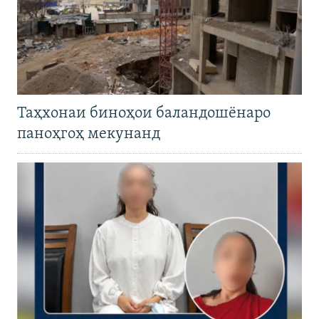
Таҳхонаи биноҳои баландошёнаро
паноҳгоҳ мекунанд