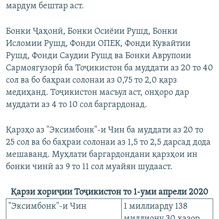
мардум бештар аст.
Бонки Ҷаҳонӣ, Бонки Осиёии Рушд, Бонки
Исломии Рушд, Фонди ОПЕК, Фонди Кувайтии
Рушд, Фонди Саудии Рушд ва Бонки Аврупоии
Сармоягузорӣ ба Тоҷикистон ба муддати аз 20 то 40
сол ва бо баҳраи солонаи аз 0,75 то 2,0 қарз
медиҳанд. Тоҷикистон масъул аст, онҳоро дар
муддати аз 4 то 10 сол баргардонад.
Қарзҳо аз "Эксимбонк"-и Чин ба муддати аз 20 то
25 сол ва бо баҳраи солонаи аз 1,5 то 2,5 дарсад дода
мешаванд. Муҳлати баргардондани қарзҳои ин
бонки чинӣ аз 9 то 11 сол муайян шудааст.
Қарзи хориҷии Тоҷикистон то 1-уми апрели 2020
"Эксимбонк"-и Чин
1 миллиарду 138
миллиону 30 ҳазор