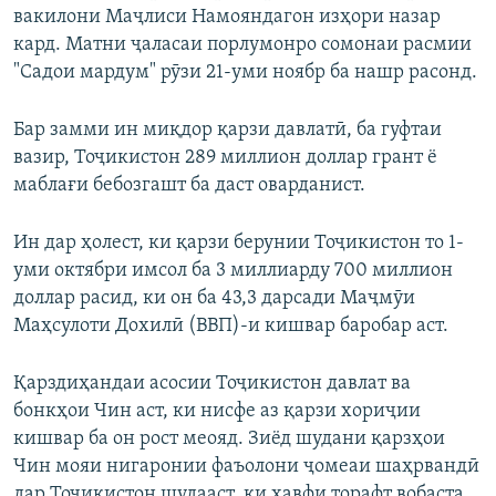
вакилони Маҷлиси Намояндагон изҳори назар
кард. Матни ҷаласаи порлумонро сомонаи расмии
"Садои мардум" рӯзи 21-уми ноябр ба нашр расонд.
Бар замми ин миқдор қарзи давлатӣ, ба гуфтаи
вазир, Тоҷикистон 289 миллион доллар грант ё
маблағи бебозгашт ба даст оварданист.
Ин дар ҳолест, ки қарзи берунии Тоҷикистон то 1-
уми октябри имсол ба 3 миллиарду 700 миллион
доллар расид, ки он ба 43,3 дарсади Маҷмӯи
Маҳсулоти Дохилӣ (ВВП)-и кишвар баробар аст.
Қарздиҳандаи асосии Тоҷикистон давлат ва
бонкҳои Чин аст, ки нисфе аз қарзи хориҷии
кишвар ба он рост меояд. Зиёд шудани қарзҳои
Чин мояи нигаронии фаъолони ҷомеаи шаҳрвандӣ
дар Тоҷикистон шудааст, ки хавфи торафт вобаста