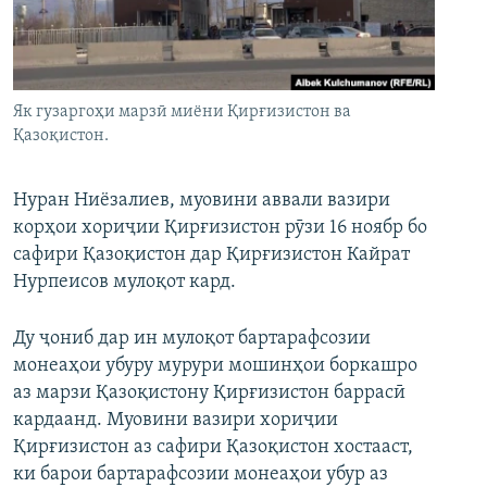
ГУЗОРИШҲОИ РАДИОӢ
Русский
ПАЙГИРӢ КУНЕД
Як гузаргоҳи марзӣ миёни Қирғизистон ва
Қазоқистон.
Нуран Ниёзалиев, муовини аввали вазири
корҳои хориҷии Қирғизистон рӯзи 16 ноябр бо
Ҳамаи сомонаҳои RFE/RL
сафири Қазоқистон дар Қирғизистон Кайрат
Нурпеисов мулоқот кард.
Ду ҷониб дар ин мулоқот бартарафсозии
монеаҳои убуру мурури мошинҳои боркашро
аз марзи Қазоқистону Қирғизистон баррасӣ
кардаанд. Муовини вазири хориҷии
Қирғизистон аз сафири Қазоқистон хостааст,
ки барои бартарафсозии монеаҳои убур аз