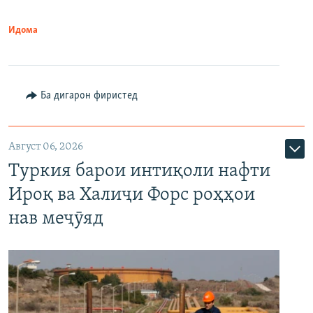
Идома
Ба дигарон фиристед
Август 06, 2026
Туркия барои интиқоли нафти
Ироқ ва Халиҷи Форс роҳҳои
нав меҷӯяд