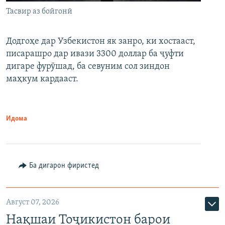
Тасвир аз бойгонӣ
Додгоҳе дар Узбекистон як занро, ки хостааст,
писарашро дар ивази 3300 доллар ба ҷуфти
дигаре фурӯшад, ба севуним сол зиндон
маҳкум кардааст.
Идома
Ба дигарон фиристед
Август 07, 2026
Нақшаи Тоҷикистон барои