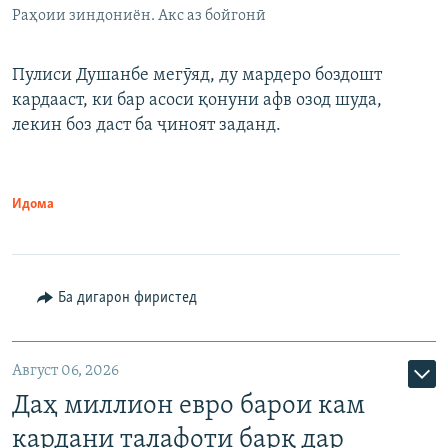
Раҳоии зиндониён. Акс аз бойгонӣ
Пулиси Душанбе мегӯяд, ду мардеро боздошт
кардааст, ки бар асоси қонуни афв озод шуда,
лекин боз даст ба ҷиноят заданд.
Идома
Ба дигарон фиристед
Август 06, 2026
Даҳ миллион евро барои кам
кардани талафоти барқ дар