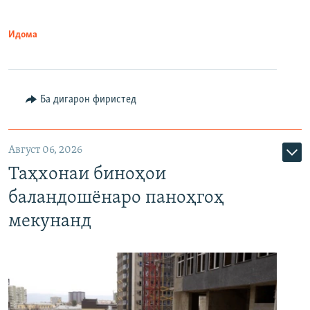
Идома
Ба дигарон фиристед
Август 06, 2026
Таҳхонаи биноҳои
баландошёнаро паноҳгоҳ
мекунанд