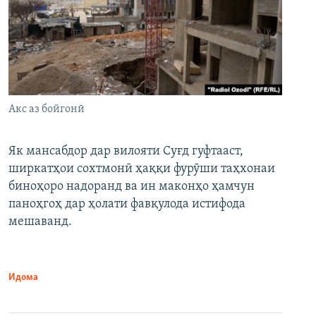
Акс аз бойгонӣ
Як мансабдор дар вилояти Суғд гуфтааст,
ширкатҳои сохтмонӣ ҳаққи фурӯши таҳхонаи
биноҳоро надоранд ва ин маконҳо ҳамчун
паноҳгоҳ дар ҳолати фавқулода истифода
мешаванд.
Идома