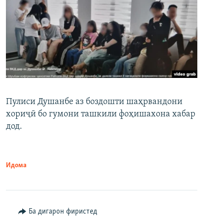
Пулиси Душанбе аз боздошти шаҳрвандони
хориҷӣ бо гумони ташкили фоҳишахона хабар
дод.
Идома
Ба дигарон фиристед