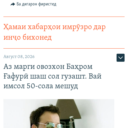
Ба дигарон фиристед
Ҳамаи хабарҳои имрӯзро дар
инҷо бихонед
Август 08, 2026
Аз марги овозхон Баҳром
Ғафурӣ шаш сол гузашт. Вай
имсол 50-сола мешуд