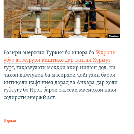
Вазири энержии Туркия бо ишора ба
бӯҳрони
убур ва мурури киштиҳо дар тангаи Ҳурмуз
гуфт, таҳаввулоти моҳҳои ахир нишон дод, ки
ҷаҳон ҳамчунон ба масирҳои ҷойгузин барои
интиқоли нафт ниёз дорад ва Анқара дар ҳоли
гуфтугӯ бо Ироқ барои тавсеаи масирҳои нави
содироти энержӣ аст.
Идома