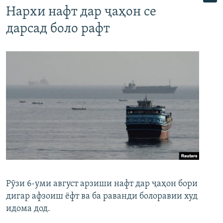
Нархи нафт дар ҷаҳон се
дарсад боло рафт
Рӯзи 6-уми август арзиши нафт дар ҷаҳон бори
дигар афзоиш ёфт ва ба раванди болоравии худ
идома дод.