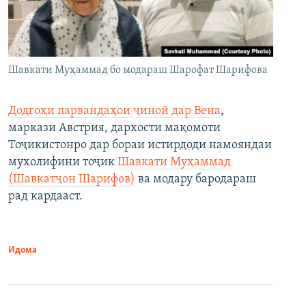
Шавкати Муҳаммад бо модараш Шарофат Шарифова
Додгоҳи парвандаҳои ҷиноӣ дар Вена
,
маркази Австрия, дархости мақомоти
Тоҷикистонро дар бораи истирдоди намояндаи
мухолифини тоҷик
Шавкати Муҳаммад
(Шавкатҷон Шарифов)
ва модару бародараш
рад кардааст.
Идома