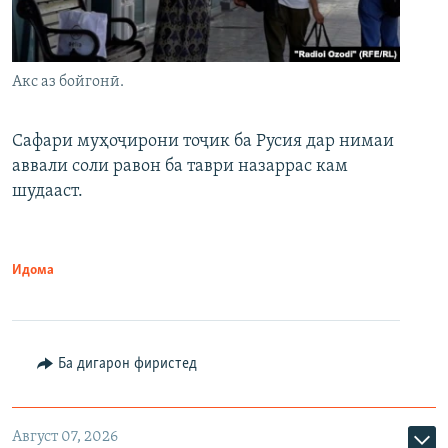
Акс аз бойгонӣ.
Сафари муҳоҷирони тоҷик ба Русия дар нимаи
аввали соли равон ба таври назаррас кам
шудааст.
Идома
Ба дигарон фиристед
Август 07, 2026