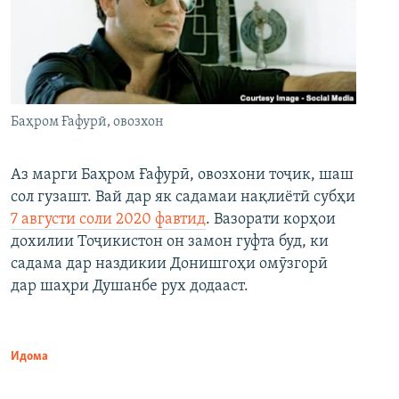
Баҳром Ғафурӣ, овозхон
Аз марги Баҳром Ғафурӣ, овозхони тоҷик, шаш
сол гузашт. Вай дар як садамаи нақлиётӣ субҳи
7 августи соли 2020 фавтид
. Вазорати корҳои
дохилии Тоҷикистон он замон гуфта буд, ки
садама дар наздикии Донишгоҳи омӯзгорӣ
дар шаҳри Душанбе рух додааст.
Идома