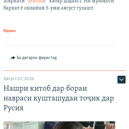
ширкати
“Starlink”
хабар додааст. Ин мулоқоти
бархат ё онлайнӣ 5-уми август гузашт.
Идома
Ба дигарон фиристед
Август 07, 2026
Нашри китоб дар бораи
навраси кушташудаи тоҷик дар
Русия