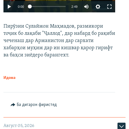
Auto
0:00
2:49
240p
Пирӯзии Сулаймон Маҳмадов, размикори
360p
тоҷик бо лақаби "Ҷаллод", дар набард бо рақиби
480p
Auto
240p
360p
480p
чеченаш дар Арманистон дар сархати
720p
хабарҳои муҳим дар ин кишвар қарор гирифт
720p
1080p
ва баҳси зиёдеро барангехт.
1080p
Идома
Ба дигарон фиристед
Август 05, 2026