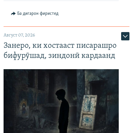
Ба дигарон фиристед
Август 07, 2026
Занеро, ки хостааст писарашро
бифурӯшад, зиндонӣ кардаанд