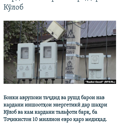
Кӯлоб
Бонки аврупоии таҷдид ва рушд барои нав
кардани иншоотҳои энергетикӣ дар шаҳри
Кӯлоб ва кам кардани талафоти барқ, ба
Тоҷикистон 10 миллион евро қарз медиҳад.