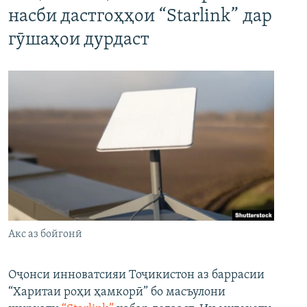
насби дастгоҳҳои “Starlink” дар
гӯшаҳои дурдаст
Акс аз бойгонӣ
Оҷонси инноватсияи Тоҷикистон аз баррасии
“Харитаи роҳи ҳамкорӣ” бо масъулони