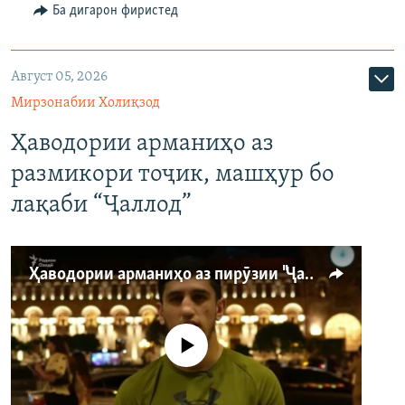
Ба дигарон фиристед
Август 05, 2026
Мирзонабии Холиқзод
Ҳаводории арманиҳо аз
размикори тоҷик, машҳур бо
лақаби “Ҷаллод”
Ҳаводории арманиҳо аз пирӯзии "Ҷаллод"-и тоҷик
Феълан кор намекунад