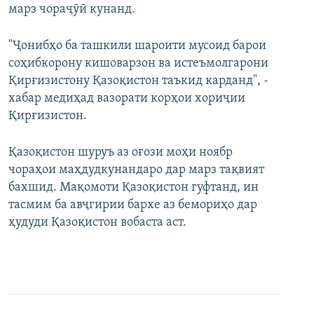
марз чораҷӯӣ кунанд.
"Ҷонибҳо ба ташкили шароити мусоид барои
соҳибкорону кишоварзон ва истеъмолгарони
Қирғизистону Қазоқистон таъкид карданд", -
хабар медиҳад вазорати корҳои хориҷии
Қирғизистон.
Қазоқистон шуруъ аз оғози моҳи ноябр
чораҳои маҳдудкунандаро дар марз тақвият
бахшид. Мақомоти Қазоқистон гуфтанд, ин
тасмим ба авҷгирии бархе аз бемориҳо дар
ҳудуди Қазоқистон вобаста аст.