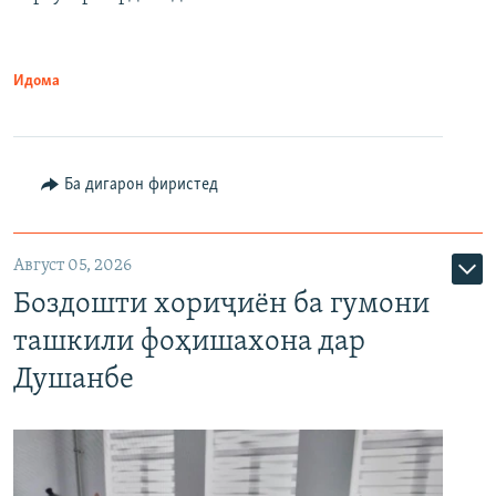
Идома
Ба дигарон фиристед
Август 05, 2026
Боздошти хориҷиён ба гумони
ташкили фоҳишахона дар
Душанбе