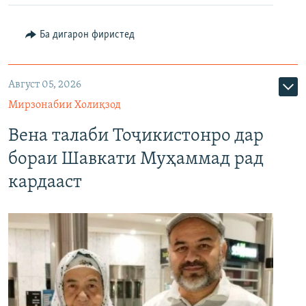
Ба дигарон фиристед
Август 05, 2026
Мирзонабии Холиқзод
Вена талаби Тоҷикистонро дар
бораи Шавкати Муҳаммад рад
кардааст