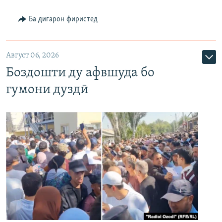
Ба дигарон фиристед
Август 06, 2026
Боздошти ду афвшуда бо
гумони дуздӣ