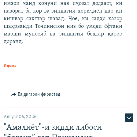
имзои чанд қонуни нав иҷозат додааст, ки
назорат ба кор ва зиндагии хориҷиён дар ин
кишвар сахттар шавад. Ҷое, ки садҳо ҳазор
шаҳрванди Тоҷикистон низ бо умеди ёфтани
маоши муносиб ва зиндагии беҳтар қарор
доранд.
Идома
Ба дигарон фиристед
Август 05, 2026
"Амалиёт"-и зидди либоси