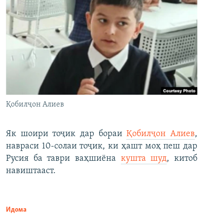
Қобилҷон Алиев
Як шоири тоҷик дар бораи
Қобилҷон Алиев
,
навраси 10-солаи тоҷик, ки ҳашт моҳ пеш дар
Русия ба таври ваҳшиёна
кушта шуд
, китоб
навиштааст.
Идома