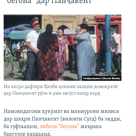
“бегона” дар Панҷакент
Ин аксро дафтари Ҳизби ҳокими халқии демократӣ
дар Панҷакент рӯзи 4-уми август нашр кард
Намояндагони ҳукумат ва маъмурони милиса
дар шаҳри Панҷакент (вилояти Суғд) ба зидди,
ба гуфтаашон,
либоси “бегона”
маърака
баргузор кардаанд.