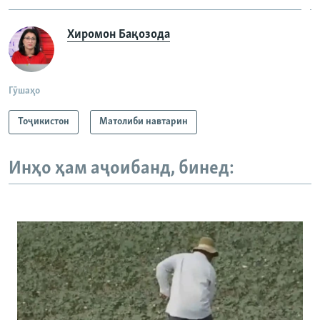
Хиромон Бақозода
Гӯшаҳо
Тоҷикистон
Матолиби навтарин
Инҳо ҳам аҷоибанд, бинед: