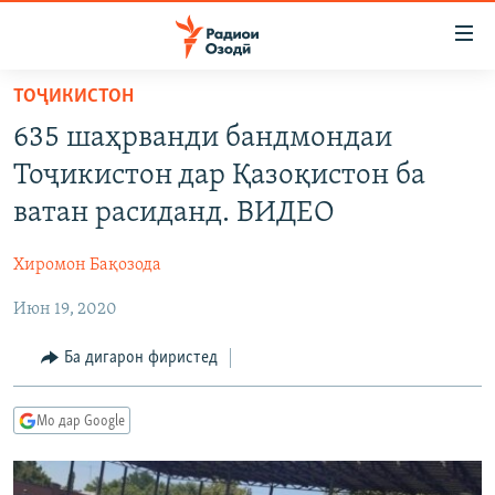
Пайвандҳои
дастрасӣ
Ҷаҳиш
ТОҶИКИСТОН
ба
ГӮШАҲО
635 шаҳрванди бандмондаи
мояи
ГАПИ ОЗОД
СИЁСАТ
аслӣ
Тоҷикистон дар Қазоқистон ба
РӮЗГОРИ МУҲОҶИР
Ҷаҳиш
ИҚТИСОД
ватан расиданд. ВИДЕО
ба
САЛОМ, ХОҲАР
ҶОМЕА
феҳристи
Хиромон Бақозода
ТАҲҚИҚОТ
ҚАЗИЯИ "КРОКУС"
аслӣ
Ҷаҳиш
Июн 19, 2020
ҶАНГ ДАР УКРАИНА
ОСИЁИ МАРКАЗӢ
ба
НАЗАРИ МАРДУМ
ФАРҲАНГ
Ба дигарон фиристед
ҷустор
ЧАНДРАСОНАӢ
МЕҲМОНИ ОЗОДӢ
БЛОГИСТОН
Мо дар Google
РӮЙХАТҲО
ВАРЗИШ
ОЗОДӢ ОНЛАЙН
ВИДЕО
КИТОБҲОИ ОЗОДӢ
НИГОРИСТОН