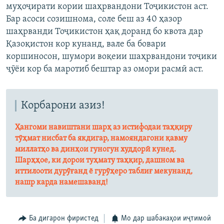
муҳоҷирати кории шаҳрвандони Тоҷикистон аст.
Бар асоси созишнома, соле беш аз 40 ҳазор
шаҳрванди Тоҷикистон ҳақ доранд бо квота дар
Қазоқистон кор кунанд, вале ба бовари
коршиносон, шумори воқеии шаҳрвандони тоҷики
ҷӯёи кор ба маротиб бештар аз омори расмӣ аст.
Корбарони азиз!
Ҳангоми навиштани шарҳ аз истифодаи таҳқиру
тӯҳмат нисбат ба якдигар, намояндагони қавму
миллатҳо ва динҳои гуногун худдорӣ кунед.
Шарҳҳое, ки дорои туҳмату таҳқир, дашном ва
иттилооти дурӯғанд ё гурӯҳеро таблиғ мекунанд,
нашр карда намешаванд!
Ба дигарон фиристед
Мо дар шабакаҳои иҷтимоӣ