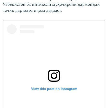
Узбекистон ба интиқоли муҳоҷирони дармондаи
тоҷик дар марз иҷоза додааст.