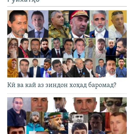
Кӣ ва кай аз зиндон хоҳад баромад?