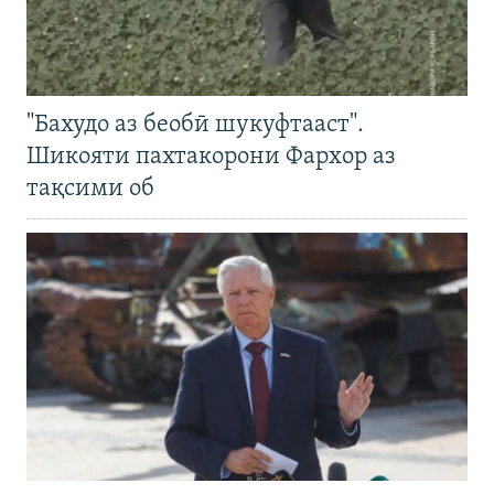
"Бахудо аз беобӣ шукуфтааст".
Шикояти пахтакорони Фархор аз
тақсими об