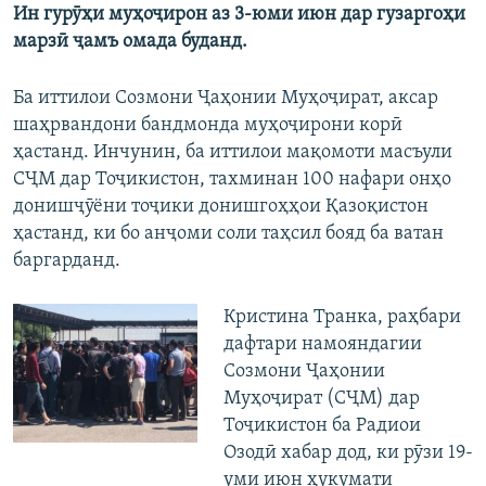
Ин гурӯҳи муҳоҷирон аз 3-юми июн дар гузаргоҳи
марзӣ ҷамъ омада буданд.​
​Ба иттилои Созмони Ҷаҳонии Муҳоҷират, аксар
шаҳрвандони бандмонда муҳоҷирони корӣ
ҳастанд. Инчунин, ба иттилои мақомоти масъули
СҶМ дар Тоҷикистон, тахминан 100 нафари онҳо
донишҷӯёни тоҷики донишгоҳҳои Қазоқистон
ҳастанд, ки бо анҷоми соли таҳсил бояд ба ватан
баргарданд.
Кристина Транка, раҳбари
дафтари намояндагии
Созмони Ҷаҳонии
Муҳоҷират (СҶМ) дар
Тоҷикистон ба Радиои
Озодӣ хабар дод, ки рӯзи 19-
уми июн ҳукумати