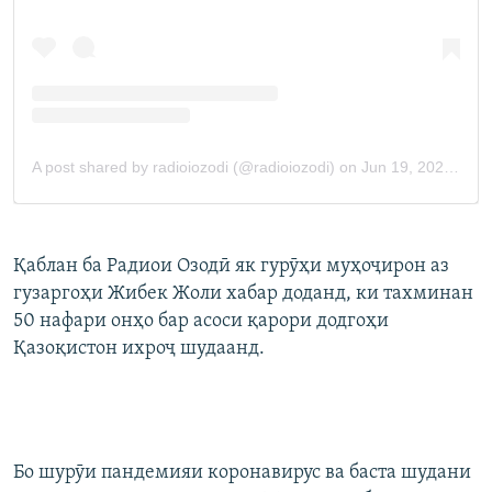
Қаблан ба Радиои Озодӣ як гурӯҳи муҳоҷирон аз
гузаргоҳи Жибек Жоли хабар доданд, ки тахминан
50 нафари онҳо бар асоси қарори додгоҳи
Қазоқистон ихроҷ шудаанд.
Бо шурӯи пандемияи коронавирус ва баста шудани