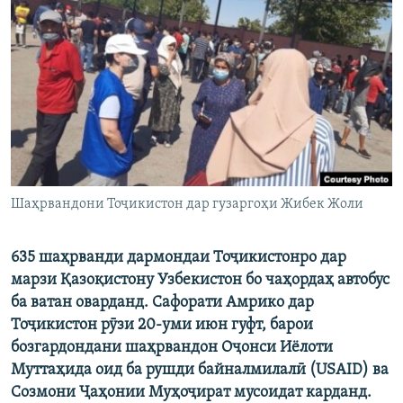
ГУЗОРИШҲОИ РАДИОӢ
Русский
ПАЙГИРӢ КУНЕД
Ҳамаи сомонаҳои RFE/RL
Шаҳрвандони Тоҷикистон дар гузаргоҳи Жибек Жоли
635 шаҳрванди дармондаи Тоҷикистонро дар
марзи Қазоқистону Узбекистон бо чаҳордаҳ автобус
ба ватан оварданд. Сафорати Амрико дар
Тоҷикистон рӯзи 20-уми июн гуфт, барои
бозгардондани шаҳрвандон Оҷонси Иёлоти
Муттаҳида оид ба рушди байналмилалӣ (USAID) ва
Созмони Ҷаҳонии Муҳоҷират мусоидат карданд.