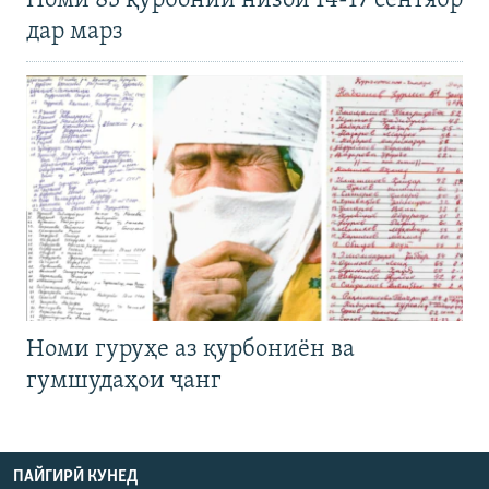
Номи 83 қурбонии низои 14-17 сентябр
дар марз
Номи гуруҳе аз қурбониён ва
гумшудаҳои ҷанг
ПАЙГИРӢ КУНЕД