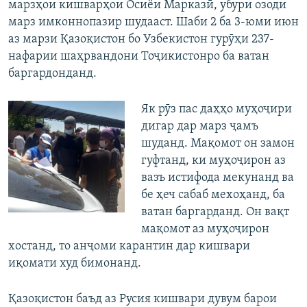
марзҳои кишварҳои Осиёи Марказӣ, убури озоди
марз имконнопазир шудааст. Шаби 2 ба 3-юми июн
аз марзи Қазоқистон бо Узбекистон гурӯҳи 237-
нафарии шаҳрвандони Тоҷикистонро ба ватан
баргардонданд.
Як рӯз пас даҳҳо муҳоҷири
дигар дар марз ҷамъ
шуданд. Мақомот он замон
гуфтанд, ки муҳоҷирон аз
вазъ истифода мекунанд ва
бе ҳеч сабаб мехоҳанд, ба
ватан баргарданд. Он вақт
мақомот аз муҳоҷирон
хостанд, то анҷоми карантин дар кишвари
иқомати худ бимонанд.
Қазоқистон баъд аз Русия кишвари дувум барои