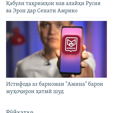
Қабули таҳримҳои нав алайҳи Русия
ва Эрон дар Сенати Амрико
Истифода аз барномаи "Амина" барои
муҳоҷирон ҳатмӣ шуд
Рӯйхатҳо