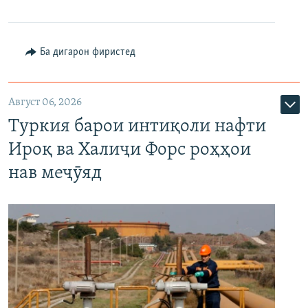
Ба дигарон фиристед
Август 06, 2026
Туркия барои интиқоли нафти
Ироқ ва Халиҷи Форс роҳҳои
нав меҷӯяд