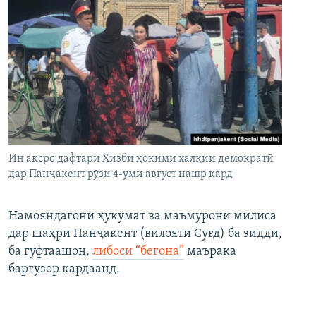
Ин аксро дафтари Ҳизби ҳокими халқии демократӣ
дар Панҷакент рӯзи 4-уми август нашр кард
Намояндагони ҳукумат ва маъмурони милиса
дар шаҳри Панҷакент (вилояти Суғд) ба зидди,
ба гуфтаашон,
либоси “бегона”
маърака
баргузор кардаанд.