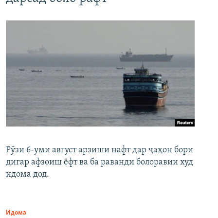
Рӯзи 6-уми август арзиши нафт дар ҷаҳон бори
дигар афзоиш ёфт ва ба раванди болоравии худ
идома дод.
Идома