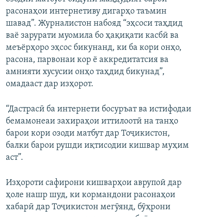
расонаҳои интернетиву дигарҳо таъмин
шавад”. Журналистон набояд “эҳсоси таҳдид
ваё зарурати муомила бо ҳақиқати касбӣ ва
меъёрҳоро эҳсос бикунанд, ки ба кори онҳо,
расона, парвонаи кор ё аккредитатсия ва
амнияти хусусии онҳо таҳдид бикунад”,
омадааст дар изҳорот.
“Дастрасӣ ба интернети босуръат ва истифодаи
бемамонеаи захираҳои иттилоотӣ на танҳо
барои кори озоди матбут дар Тоҷикистон,
балки барои рушди иқтисодии кишвар муҳим
аст”.
Изҳороти сафирони кишварҳои аврупоӣ дар
ҳоле нашр шуд, ки кормандони расонаҳои
хабарӣ дар Тоҷикистон мегӯянд, бӯҳрони