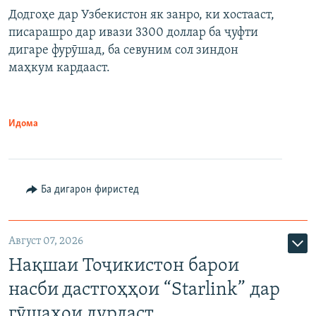
Додгоҳе дар Узбекистон як занро, ки хостааст,
писарашро дар ивази 3300 доллар ба ҷуфти
дигаре фурӯшад, ба севуним сол зиндон
маҳкум кардааст.
Идома
Ба дигарон фиристед
Август 07, 2026
Нақшаи Тоҷикистон барои
насби дастгоҳҳои “Starlink” дар
гӯшаҳои дурдаст