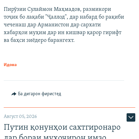
Пирӯзии Сулаймон Маҳмадов, размикори
360p
тоҷик бо лақаби "Ҷаллод", дар набард бо рақиби
480p
Auto
240p
360p
480p
чеченаш дар Арманистон дар сархати
720p
хабарҳои муҳим дар ин кишвар қарор гирифт
720p
1080p
ва баҳси зиёдеро барангехт.
1080p
Идома
Ба дигарон фиристед
Август 05, 2026
Путин қонунҳои сахтгиронаро
дар бораи муҳоҷирон имзо