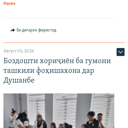
Идома
Ба дигарон фиристед
Август 05, 2026
Боздошти хориҷиён ба гумони
ташкили фоҳишахона дар
Душанбе