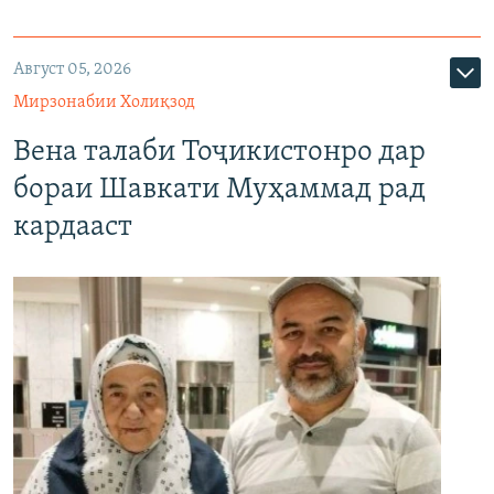
Август 05, 2026
Мирзонабии Холиқзод
Вена талаби Тоҷикистонро дар
бораи Шавкати Муҳаммад рад
кардааст