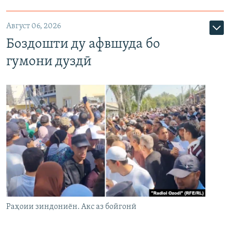
Август 06, 2026
Боздошти ду афвшуда бо
гумони дуздӣ
Раҳоии зиндониён. Акс аз бойгонӣ