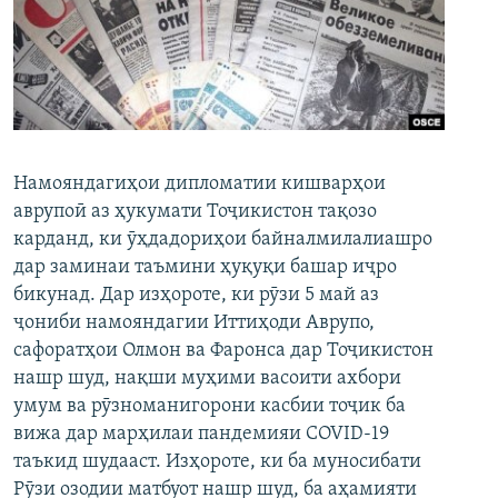
ГУЗОРИШҲОИ РАДИОӢ
Русский
ПАЙГИРӢ КУНЕД
Намояндагиҳои дипломатии кишварҳои
аврупоӣ аз ҳукумати Тоҷикистон тақозо
карданд, ки ӯҳдадориҳои байналмилалиашро
Ҳамаи сомонаҳои RFE/RL
дар заминаи таъмини ҳуқуқи башар иҷро
бикунад. Дар изҳороте, ки рӯзи 5 май аз
ҷониби намояндагии Иттиҳоди Аврупо,
сафоратҳои Олмон ва Фаронса дар Тоҷикистон
нашр шуд, нақши муҳими васоити ахбори
умум ва рӯзноманигорони касбии тоҷик ба
вижа дар марҳилаи пандемияи COVID-19
таъкид шудааст. Изҳороте, ки ба муносибати
Рӯзи озодии матбуот нашр шуд, ба аҳамияти