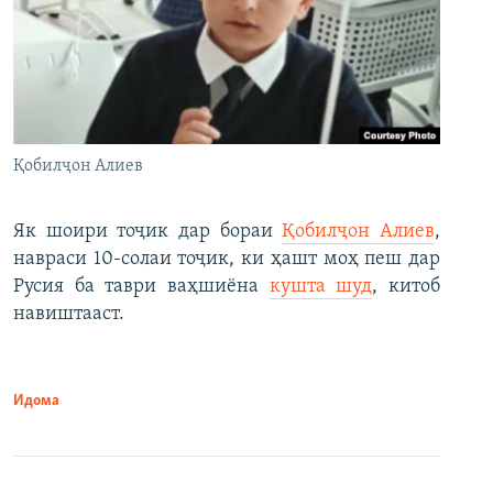
Қобилҷон Алиев
Як шоири тоҷик дар бораи
Қобилҷон Алиев
,
навраси 10-солаи тоҷик, ки ҳашт моҳ пеш дар
Русия ба таври ваҳшиёна
кушта шуд
, китоб
навиштааст.
Идома