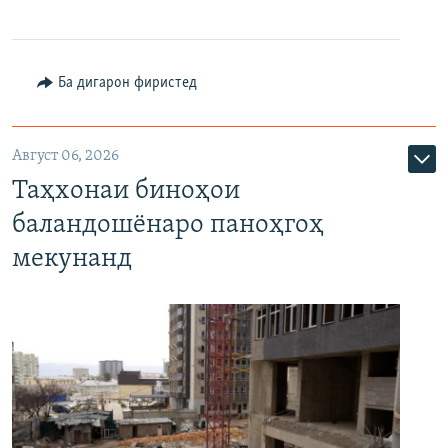
Ба дигарон фиристед
Август 06, 2026
Таҳхонаи биноҳои
баландошёнаро паноҳгоҳ
мекунанд