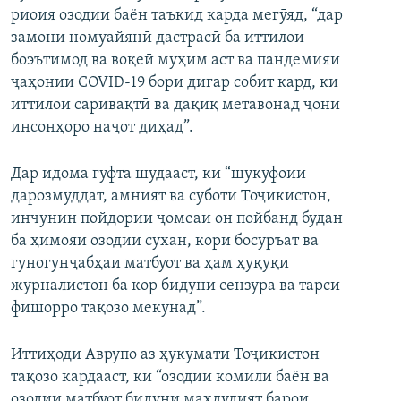
риоия озодии баён таъкид карда мегӯяд, “дар
замони номуайянӣ дастрасӣ ба иттилои
боэътимод ва воқеӣ муҳим аст ва пандемияи
ҷаҳонии COVID-19 бори дигар собит кард, ки
иттилои саривақтӣ ва дақиқ метавонад ҷони
инсонҳоро наҷот диҳад”.
Дар идома гуфта шудааст, ки “шукуфоии
дарозмуддат, амният ва суботи Тоҷикистон,
инчунин пойдории ҷомеаи он пойбанд будан
ба ҳимояи озодии сухан, кори босуръат ва
гуногунҷабҳаи матбуот ва ҳам ҳуқуқи
журналистон ба кор бидуни сензура ва тарси
фишорро тақозо мекунад”.
Иттиҳоди Аврупо аз ҳукумати Тоҷикистон
тақозо кардааст, ки “озодии комили баён ва
озодии матбуот бидуни маҳдудият барои