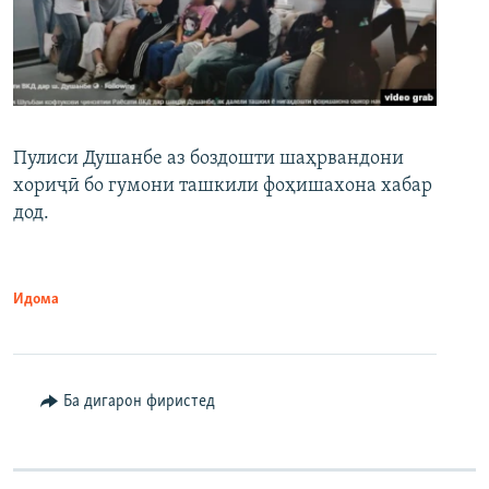
Пулиси Душанбе аз боздошти шаҳрвандони
хориҷӣ бо гумони ташкили фоҳишахона хабар
дод.
Идома
Ба дигарон фиристед