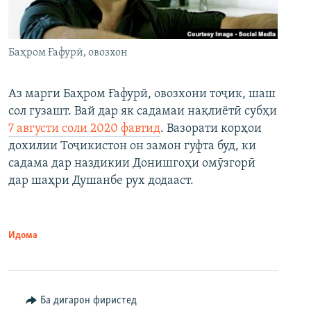
Баҳром Ғафурӣ, овозхон
Аз марги Баҳром Ғафурӣ, овозхони тоҷик, шаш
сол гузашт. Вай дар як садамаи нақлиётӣ субҳи
7 августи соли 2020 фавтид
. Вазорати корҳои
дохилии Тоҷикистон он замон гуфта буд, ки
садама дар наздикии Донишгоҳи омӯзгорӣ
дар шаҳри Душанбе рух додааст.
Идома
Ба дигарон фиристед