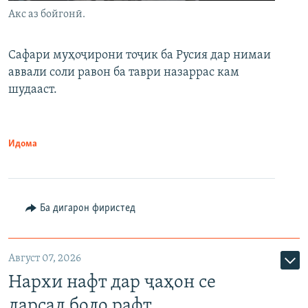
Акс аз бойгонӣ.
Сафари муҳоҷирони тоҷик ба Русия дар нимаи
аввали соли равон ба таври назаррас кам
шудааст.
Идома
Ба дигарон фиристед
Август 07, 2026
Нархи нафт дар ҷаҳон се
дарсад боло рафт