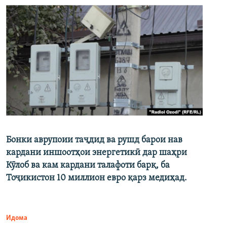
Бонки аврупоии таҷдид ва рушд барои нав
кардани иншоотҳои энергетикӣ дар шаҳри
Кӯлоб ва кам кардани талафоти барқ, ба
Тоҷикистон 10 миллион евро қарз медиҳад.
Идома