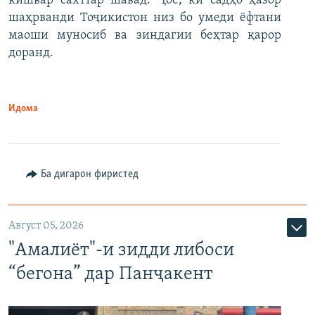
кишвар сахттар шавад. Ҷое, ки садҳо ҳазор
шаҳрванди Тоҷикистон низ бо умеди ёфтани
маоши муносиб ва зиндагии беҳтар қарор
доранд.
Идома
Ба дигарон фиристед
Август 05, 2026
"Амалиёт"-и зидди либоси
“бегона” дар Панҷакент