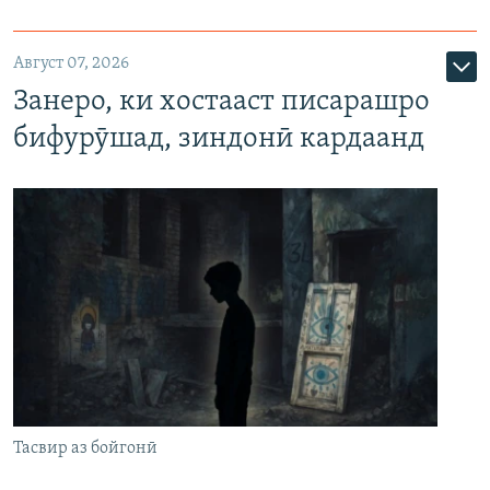
Август 07, 2026
Занеро, ки хостааст писарашро
бифурӯшад, зиндонӣ кардаанд
Тасвир аз бойгонӣ