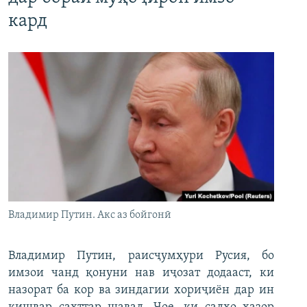
кард
Владимир Путин. Акс аз бойгонӣ
Владимир Путин, раисҷумҳури Русия, бо
имзои чанд қонуни нав иҷозат додааст, ки
назорат ба кор ва зиндагии хориҷиён дар ин