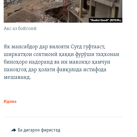
Акс аз бойгонӣ
Як мансабдор дар вилояти Суғд гуфтааст,
ширкатҳои сохтмонӣ ҳаққи фурӯши таҳхонаи
биноҳоро надоранд ва ин маконҳо ҳамчун
паноҳгоҳ дар ҳолати фавқулода истифода
мешаванд.
Идома
Ба дигарон фиристед