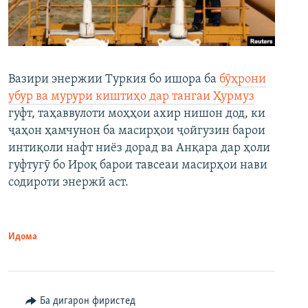
Вазири энержии Туркия бо ишора ба
бӯҳрони
убур ва мурури киштиҳо дар тангаи Ҳурмуз
гуфт, таҳаввулоти моҳҳои ахир нишон дод, ки
ҷаҳон ҳамчунон ба масирҳои ҷойгузин барои
интиқоли нафт ниёз дорад ва Анқара дар ҳоли
гуфтугӯ бо Ироқ барои тавсеаи масирҳои нави
содироти энержӣ аст.
Идома
Ба дигарон фиристед