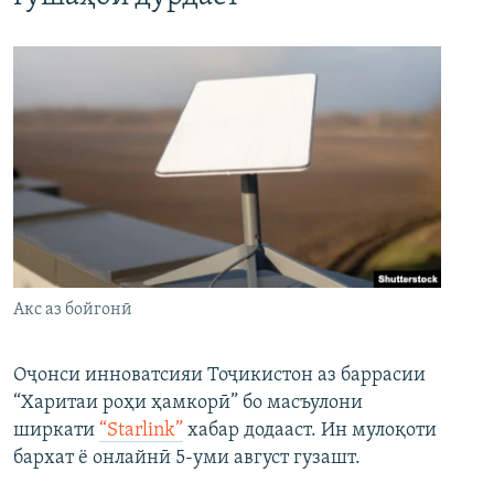
Акс аз бойгонӣ
Оҷонси инноватсияи Тоҷикистон аз баррасии
“Харитаи роҳи ҳамкорӣ” бо масъулони
ширкати
“Starlink”
хабар додааст. Ин мулоқоти
бархат ё онлайнӣ 5-уми август гузашт.