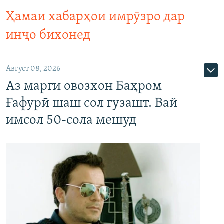
Ҳамаи хабарҳои имрӯзро дар
инҷо бихонед
Август 08, 2026
Аз марги овозхон Баҳром
Ғафурӣ шаш сол гузашт. Вай
имсол 50-сола мешуд