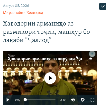
Август 05, 2026
Мирзонабии Холиқзод
Ҳаводории арманиҳо аз
размикори тоҷик, машҳур бо
лақаби “Ҷаллод”
Ҳаводории арманиҳо аз пирӯзии "Ҷаллод"-и тоҷик
Феълан кор намекунад
Auto
0:00
2:49
240p