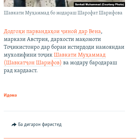
Шавкати Муҳаммад бо модараш Шарофат Шарифова
Додгоҳи парвандаҳои ҷиноӣ дар Вена
,
маркази Австрия, дархости мақомоти
Тоҷикистонро дар бораи истирдоди намояндаи
мухолифини тоҷик
Шавкати Муҳаммад
(Шавкатҷон Шарифов)
ва модару бародараш
рад кардааст.
Идома
Ба дигарон фиристед