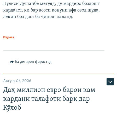
Пулиси Душанбе мегӯяд, ду мардеро боздошт
кардааст, ки бар асоси қонуни афв озод шуда,
лекин боз даст ба ҷиноят заданд.
Идома
Ба дигарон фиристед
Август 06, 2026
Даҳ миллион евро барои кам
кардани талафоти барқ дар
Кӯлоб