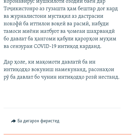
коронавирус мушкилоти озодии баён дар
Тоҷикистонро аз гузашта ҳам бештар доғ кард
ва журналистони мустақил аз дастрасии
нокофӣ ба иттилои воқеӣ ва расмӣ, набуди
тамоси миёни матбуот ва ҷомеаи шаҳрвандӣ
бо давлат ба ҳангоми қабули қарорҳои муҳим
ва сензураи COVID-19 интиқод карданд.
Дар ҳоле, ки мақомоти давлатӣ ба ин
интиқодҳо вокуниш намекунанд, расонаҳои
рӯ ба давлат бо чунин интиқодҳо розӣ нестанд.
Ба дигарон фиристед