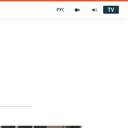
TV
РУС