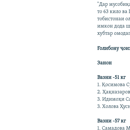
"Дар мусобиқ
то 63 кило ва
тобистонаи о
имкон дода ш
хубтар омода
Ғолибону ҷои
Занон
Вазни -51 кг
1. Қосимова 
2. Ҳақназаро
3. Идимоҳи С
3. Холова Ҳус
Вазни -57 кг
1. Самадова 