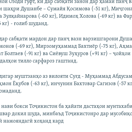
иои Озодӣ гуфт, ки дар сабқати занон дар ҳамаи панҷ 
 шаҳри Душанбе – Сумайя Қосимова (-51 кг), Миҷгон
а Зулқайнарова (-60 кг), Идимоҳ Холова (-69 кг) ва Фа
 кг) - ғолиб шуданд.
, дар сабқати мардон дар панҷ вазн варзишгарони Душа
онов (-69 кг), Мирзомуҳаммад Бахтиёр (-75 кг), Аҳм
лат Болтаев (-91 кг) ва Сиёвуш Зуҳуров (+91 кг) – ҷойҳои
едалҳои тилло сарфароз гаштанд.
 дигар муштзанҳо аз вилояти Суғд - Муҳаммад Абдусам
ҳмон Ёқубов (-63 кг), инчунин Бахтовар Сагизов (-57 кг
 омаданд.
нави бокси Тоҷикистон ба ҳайати дастаҳои мунтахаби
вар дохил шуда, минбаъд Тоҷикистонро дар мусобиқ
 намояндагӣ хоҳанд кард