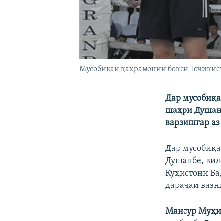
Мусобиқаи қаҳрамонии бокси Тоҷикис
Дар мусобиқ
а
ша
ҳ
ри
Душан
варзишгар
аз
Дар мусобиқа
Душанбе, вил
Кӯҳистони Ба
дараҷаи вазн
Мансур Муҳи