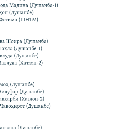
зода Мадина (Душанбе-1)
рҳон (Душанбе)
а Фотима (ШНТМ)
ова Шоира (Душанбе)
Шаҳло (Душанбе-1)
авлуда (Душанбе)
Мавлуда (Хатлон-2)
имоҳ (Душанбе)
 Нилуфар (Душанбе)
авҳарбӣ (Хатлон-2)
 Ҷавоҳирот (Душанбе)
Фарзона (Душанбе)