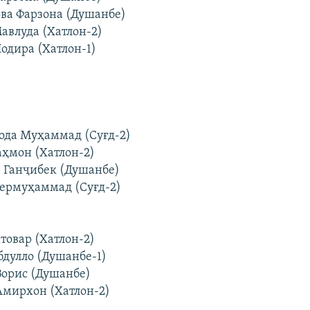
ва Фарзона (Душанбе)
Мавлуда (Хатлон-2)
Нодира (Хатлон-1)
зода Муҳаммад (Суғд-2)
аҳмон (Хатлон-2)
в Ганҷибек (Душанбе)
Шермуҳаммад (Суғд-2)
хтовар (Хатлон-2)
бдулло (Душанбе-1)
Ворис (Душанбе)
Амирхон (Хатлон-2)