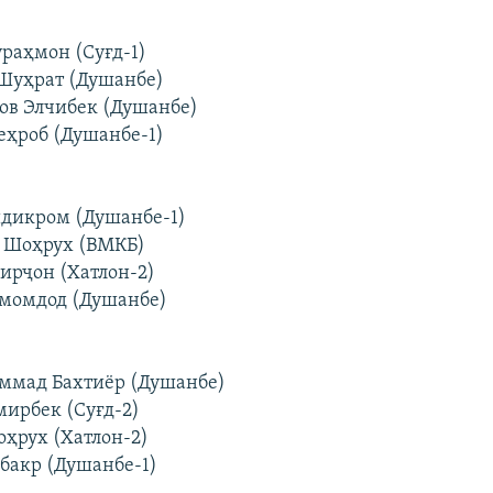
ураҳмон (Суғд-1)
 Шуҳрат (Душанбе)
ов Элчибек (Душанбе)
еҳроб (Душанбе-1)
идикром (Душанбе-1)
в Шоҳрух (ВМКБ)
мирҷон (Хатлон-2)
Имомдод (Душанбе)
ммад Бахтиёр (Душанбе)
мирбек (Суғд-2)
оҳрух (Хатлон-2)
убакр (Душанбе-1)