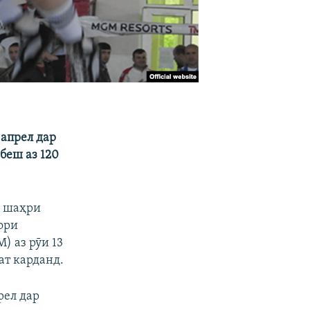
апрел
дар
,
беш аз 120
з шаҳри
ори
) аз рӯи 13
ат карданд.
рел дар