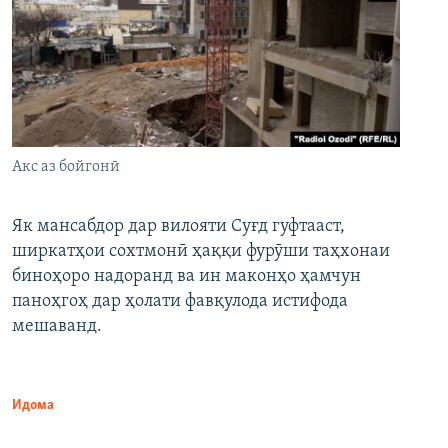
Акс аз бойгонӣ
Як мансабдор дар вилояти Суғд гуфтааст,
ширкатҳои сохтмонӣ ҳаққи фурӯши таҳхонаи
биноҳоро надоранд ва ин маконҳо ҳамчун
паноҳгоҳ дар ҳолати фавқулода истифода
мешаванд.
Идома