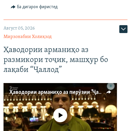
Ба дигарон фиристед
Август 05, 2026
Мирзонабии Холиқзод
Ҳаводории арманиҳо аз
размикори тоҷик, машҳур бо
лақаби “Ҷаллод”
Ҳаводории арманиҳо аз пирӯзии "Ҷаллод"-и тоҷик
Феълан кор намекунад