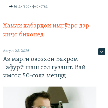
Ба дигарон фиристед
Ҳамаи хабарҳои имрӯзро дар
инҷо бихонед
Август 08, 2026
Аз марги овозхон Баҳром
Ғафурӣ шаш сол гузашт. Вай
имсол 50-сола мешуд