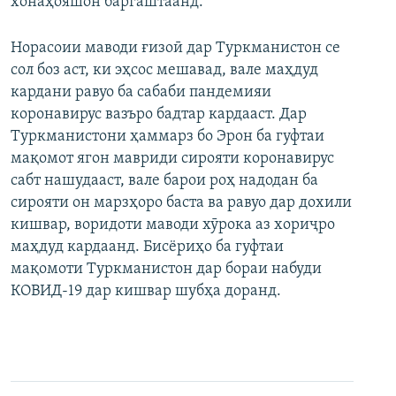
хонаҳояшон баргаштаанд.
Норасоии маводи ғизоӣ дар Туркманистон се
сол боз аст, ки эҳсос мешавад, вале маҳдуд
кардани равуо ба сабаби пандемияи
коронавирус вазъро бадтар кардааст. Дар
Туркманистони ҳаммарз бо Эрон ба гуфтаи
мақомот ягон мавриди сирояти коронавирус
сабт нашудааст, вале барои роҳ надодан ба
сирояти он марзҳоро баста ва равуо дар дохили
кишвар, воридоти маводи хӯрока аз хориҷро
маҳдуд кардаанд. Бисёриҳо ба гуфтаи
мақомоти Туркманистон дар бораи набуди
КОВИД-19 дар кишвар шубҳа доранд.