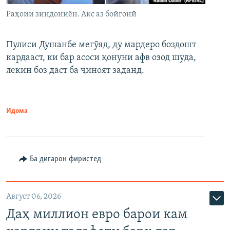
Раҳоии зиндониён. Акс аз бойгонӣ
Пулиси Душанбе мегӯяд, ду мардеро боздошт
кардааст, ки бар асоси қонуни афв озод шуда,
лекин боз даст ба ҷиноят заданд.
Идома
Ба дигарон фиристед
Август 06, 2026
Даҳ миллион евро барои кам