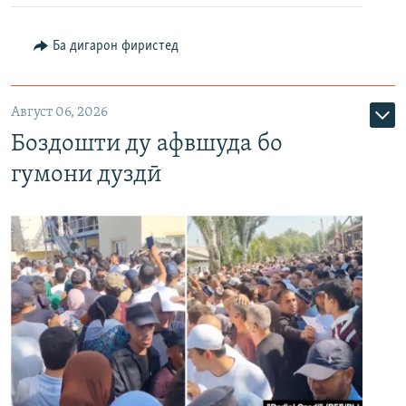
Ба дигарон фиристед
Август 06, 2026
Боздошти ду афвшуда бо
гумони дуздӣ