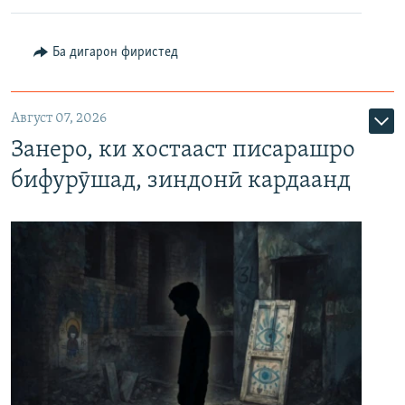
Ба дигарон фиристед
Август 07, 2026
Занеро, ки хостааст писарашро
бифурӯшад, зиндонӣ кардаанд