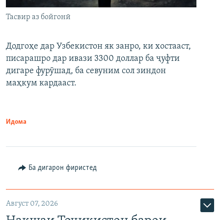
Тасвир аз бойгонӣ
Додгоҳе дар Узбекистон як занро, ки хостааст,
писарашро дар ивази 3300 доллар ба ҷуфти
дигаре фурӯшад, ба севуним сол зиндон
маҳкум кардааст.
Идома
Ба дигарон фиристед
Август 07, 2026