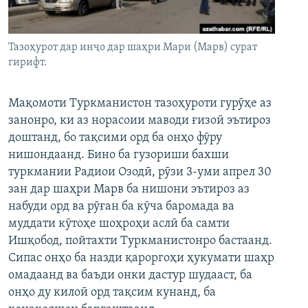
ГУЗОРИШҲОИ РАДИОӢ
Русский
Тазоҳурот дар инҷо дар шаҳри Мари (Марв) сурат
ПАЙГИРӢ КУНЕД
гирифт.
Мақомоти Туркманистон тазоҳуроти гурӯҳе аз
занонро, ки аз норасоии маводи ғизоӣ эътироз
доштанд, бо тақсими орд ба онҳо фӯру
Ҳамаи сомонаҳои RFE/RL
нишондаанд. Бино ба гузориши бахши
туркмании Радиои Озодӣ, рӯзи 3-уми апрел 30
зан дар шаҳри Марв ба нишони эътироз аз
набуди орд ва рӯған ба кӯча баромада ва
муддати кӯтоҳе шоҳроҳи аслӣ ба самти
Ишқобод, пойтахти Туркманистонро бастаанд.
Сипас онҳо ба назди қароргоҳи ҳукумати шаҳр
омадаанд ва баъди онки дастур шудааст, ба
онҳо ду килоӣ орд тақсим кунанд, ба