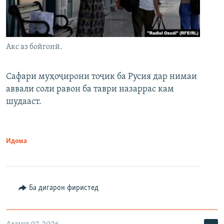
Акс аз бойгонӣ.
Сафари муҳоҷирони тоҷик ба Русия дар нимаи
аввали соли равон ба таври назаррас кам
шудааст.
Идома
Ба дигарон фиристед