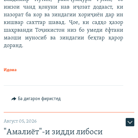
имзои чанд қонуни нав иҷозат додааст, ки
назорат ба кор ва зиндагии хориҷиён дар ин
кишвар сахттар шавад. Ҷое, ки садҳо ҳазор
шаҳрванди Тоҷикистон низ бо умеди ёфтани
маоши муносиб ва зиндагии беҳтар қарор
доранд.
Идома
Ба дигарон фиристед
Август 05, 2026
"Амалиёт"-и зидди либоси