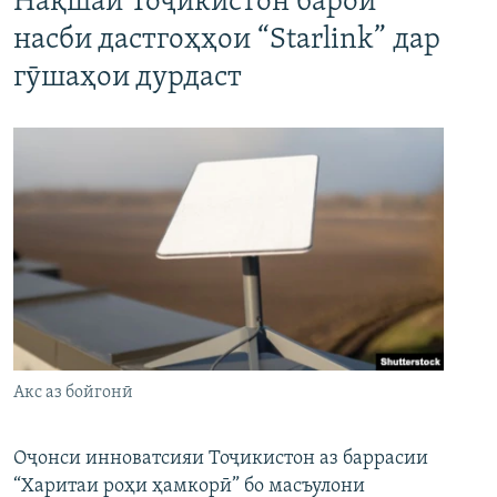
Нақшаи Тоҷикистон барои
насби дастгоҳҳои “Starlink” дар
гӯшаҳои дурдаст
Акс аз бойгонӣ
Оҷонси инноватсияи Тоҷикистон аз баррасии
“Харитаи роҳи ҳамкорӣ” бо масъулони