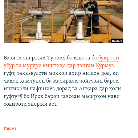
Вазири энержии Туркия бо ишора ба
бӯҳрони
убур ва мурури киштиҳо дар тангаи Ҳурмуз
гуфт, таҳаввулоти моҳҳои ахир нишон дод, ки
ҷаҳон ҳамчунон ба масирҳои ҷойгузин барои
интиқоли нафт ниёз дорад ва Анқара дар ҳоли
гуфтугӯ бо Ироқ барои тавсеаи масирҳои нави
содироти энержӣ аст.
Идома