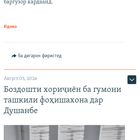
баргузор кардаанд.
Идома
Ба дигарон фиристед
Август 05, 2026
Боздошти хориҷиён ба гумони
ташкили фоҳишахона дар
Душанбе