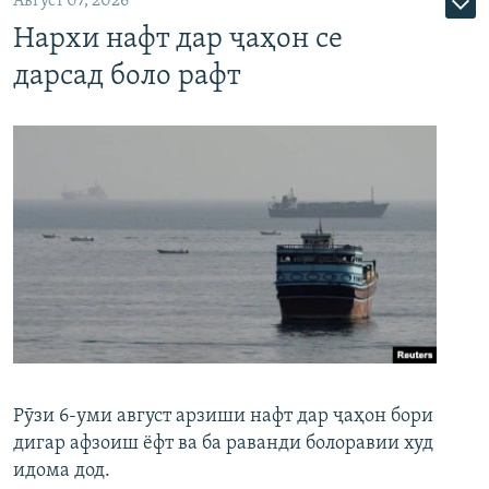
Август 07, 2026
Нархи нафт дар ҷаҳон се
дарсад боло рафт
Рӯзи 6-уми август арзиши нафт дар ҷаҳон бори
дигар афзоиш ёфт ва ба раванди болоравии худ
идома дод.