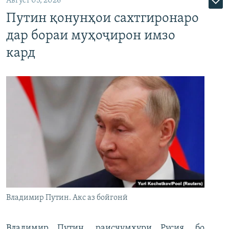
Август 05, 2026
Путин қонунҳои сахтгиронаро
дар бораи муҳоҷирон имзо
кард
Владимир Путин. Акс аз бойгонӣ
Владимир Путин, раисҷумҳури Русия, бо