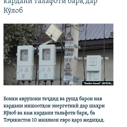
кардани талафоти барқ дар
Кӯлоб
Бонки аврупоии таҷдид ва рушд барои нав
кардани иншоотҳои энергетикӣ дар шаҳри
Кӯлоб ва кам кардани талафоти барқ, ба
Тоҷикистон 10 миллион евро қарз медиҳад.