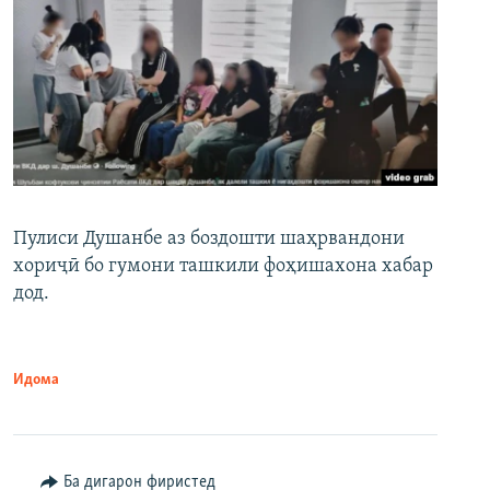
Пулиси Душанбе аз боздошти шаҳрвандони
хориҷӣ бо гумони ташкили фоҳишахона хабар
дод.
Идома
Ба дигарон фиристед