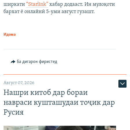
ширкати
“Starlink”
хабар додааст. Ин мулоқоти
бархат ё онлайнӣ 5-уми август гузашт.
Идома
Ба дигарон фиристед
Август 07, 2026
Нашри китоб дар бораи
навраси кушташудаи тоҷик дар
Русия