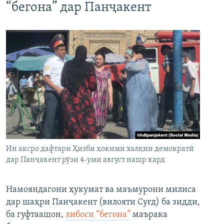
“бегона” дар Панҷакент
Ин аксро дафтари Ҳизби ҳокими халқии демократӣ
дар Панҷакент рӯзи 4-уми август нашр кард
Намояндагони ҳукумат ва маъмурони милиса
дар шаҳри Панҷакент (вилояти Суғд) ба зидди,
ба гуфтаашон,
либоси “бегона”
маърака