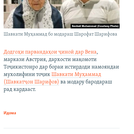
Шавкати Муҳаммад бо модараш Шарофат Шарифова
Додгоҳи парвандаҳои ҷиноӣ дар Вена
,
маркази Австрия, дархости мақомоти
Тоҷикистонро дар бораи истирдоди намояндаи
мухолифини тоҷик
Шавкати Муҳаммад
(Шавкатҷон Шарифов)
ва модару бародараш
рад кардааст.
Идома