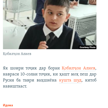
Қобилҷон Алиев
Як шоири тоҷик дар бораи
Қобилҷон Алиев
,
навраси 10-солаи тоҷик, ки ҳашт моҳ пеш дар
Русия ба таври ваҳшиёна
кушта шуд
, китоб
навиштааст.
Идома