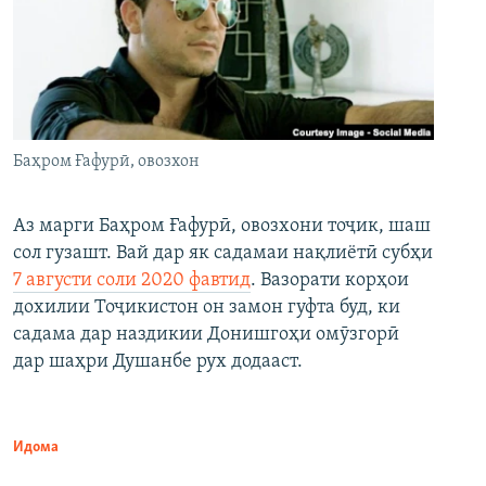
Баҳром Ғафурӣ, овозхон
Аз марги Баҳром Ғафурӣ, овозхони тоҷик, шаш
сол гузашт. Вай дар як садамаи нақлиётӣ субҳи
7 августи соли 2020 фавтид
. Вазорати корҳои
дохилии Тоҷикистон он замон гуфта буд, ки
садама дар наздикии Донишгоҳи омӯзгорӣ
дар шаҳри Душанбе рух додааст.
Идома