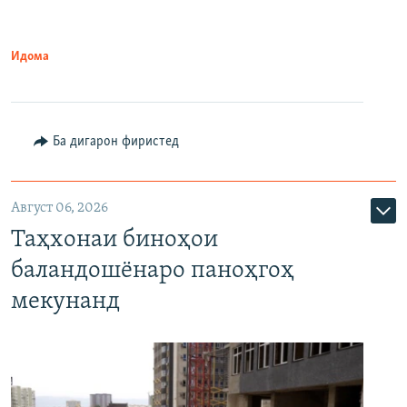
Идома
Ба дигарон фиристед
Август 06, 2026
Таҳхонаи биноҳои
баландошёнаро паноҳгоҳ
мекунанд