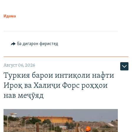
Идома
Ба дигарон фиристед
Август 06, 2026
Туркия барои интиқоли нафти
Ироқ ва Халиҷи Форс роҳҳои
нав меҷӯяд