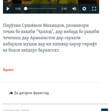
Auto
0:00
2:49
240p
Пирӯзии Сулаймон Маҳмадов, размикори
360p
тоҷик бо лақаби "Ҷаллод", дар набард бо рақиби
480p
Auto
240p
360p
480p
чеченаш дар Арманистон дар сархати
720p
хабарҳои муҳим дар ин кишвар қарор гирифт
720p
1080p
ва баҳси зиёдеро барангехт.
1080p
Идома
Ба дигарон фиристед