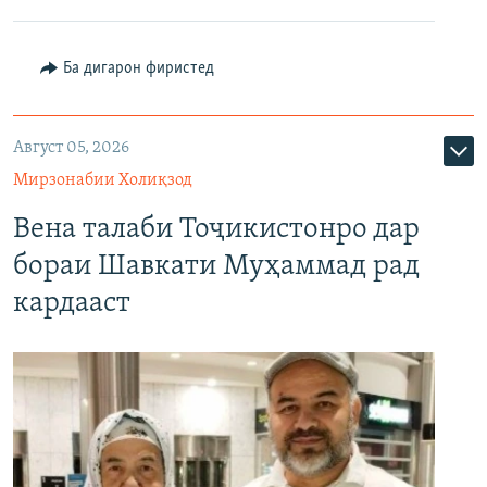
Ба дигарон фиристед
Август 05, 2026
Мирзонабии Холиқзод
Вена талаби Тоҷикистонро дар
бораи Шавкати Муҳаммад рад
кардааст